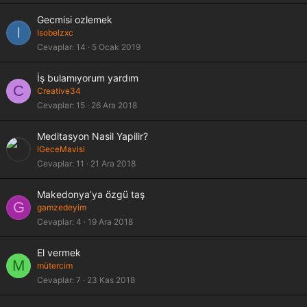
Gecmisi ozlemek
I
Isobelzxc
Cevaplar
14
5 Ocak 2019
İş bulamıyorum yardım
C
Creative34
Cevaplar
15
26 Ara 2018
Meditasyon Nasil Yapilir?
lGeceMavisi
Cevaplar
11
21 Ara 2018
Makedonya’ya özgü taş
G
gamzedeyim
Cevaplar
4
19 Ara 2018
El vermek
M
mütercim
Cevaplar
7
23 Kas 2018