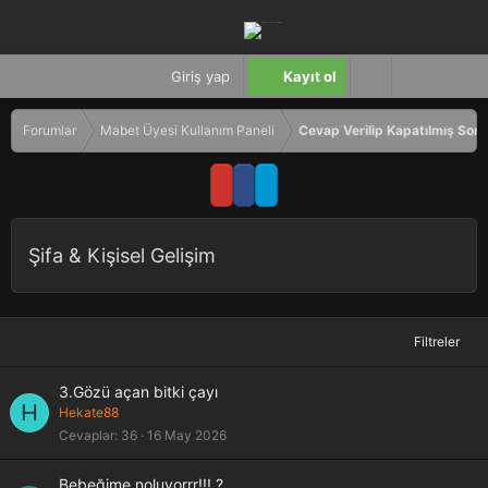
Giriş yap
Kayıt ol
Forumlar
Mabet Üyesi Kullanım Paneli
Cevap Verilip Kapatılmış Soru
Şifa & Kişisel Gelişim
Filtreler
3.Gözü açan bitki çayı
H
Hekate88
Cevaplar
36
16 May 2026
Bebeğime noluyorrr!!! ?