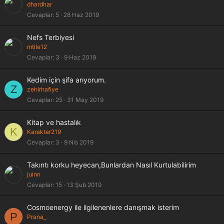
dhardhar
Cevaplar
5
28 Haz 2019
Nefs Terbiyesi
mtile12
Cevaplar
3
9 Haz 2019
Kedim için şifa arıyorum.
Z
zehirhafiye
Cevaplar
25
31 May 2019
Kitap ve hastalık
K
Karakter219
Cevaplar
3
9 Nis 2019
Takıntı korku heyecan,Bunlardan Nasıl Kurtulabilirim
juinn
Cevaplar
15
13 Şub 2019
Cosmoenergy ile ilgilenenlere danışmak isterim
P
Prana_