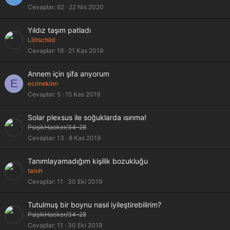
Cevaplar
62
22 Nis 2020
Yıldız taşım patladı
Lilitschild
Cevaplar
18
21 Kas 2019
Annem için şifa arıyorum
E
ecrinekinn
Cevaplar
5
15 Kas 2019
Solar plexsus ile soğuklarda ısınma!
PsişikHacker/34-28
Cevaplar
13
8 Kas 2019
Tanımlayamadığım kişilik bozukluğu
taroh
Cevaplar
11
30 Eki 2019
Tutulmuş bir boynu nasıl iyileştirebilirim?
PsişikHacker/34-28
Cevaplar
11
30 Eki 2019