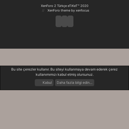
XenForo 2 Türkçe eTiKeT™ 2020
XenForo theme
by xenfocus
Bu site çerezler kullanır. Bu siteyi kullanmaya devam ederek çerez
kullanımımızı kabul etmiş olursunuz.
Kabul
Daha fazla bilgi edin…
Forumlar
Neler Yeni
Giriş Yap
Kayıt Ol