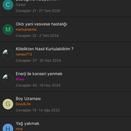
C
Cesur
Cevaplar
21
27 Tem 2025
Okb yani vesvese hastalığı
M
metisartemis
Cevaplar
22
2 Tem 2024
Kölelikten Nasıl Kurtulabilirim ?
romeo713
Cevaplar
37
20 Haz 2024
Enerji ile kanseri yenmek
Rhea
Cevaplar
45
16 Haz 2024
Boy Uzaması
G
GoodLife
Cevaplar
19
14 Ağu 2022
Yağ yakmak
H
Hnd