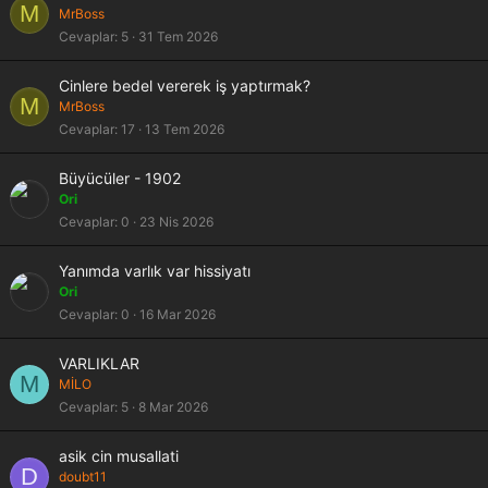
M
MrBoss
Cevaplar
5
31 Tem 2026
Cinlere bedel vererek iş yaptırmak?
M
MrBoss
Cevaplar
17
13 Tem 2026
Büyücüler - 1902
Ori
Cevaplar
0
23 Nis 2026
Yanımda varlık var hissiyatı
Ori
Cevaplar
0
16 Mar 2026
K
VARLIKLAR
M
i
MİLO
l
Cevaplar
5
8 Mar 2026
i
t
asik cin musallati
l
D
doubt11
i