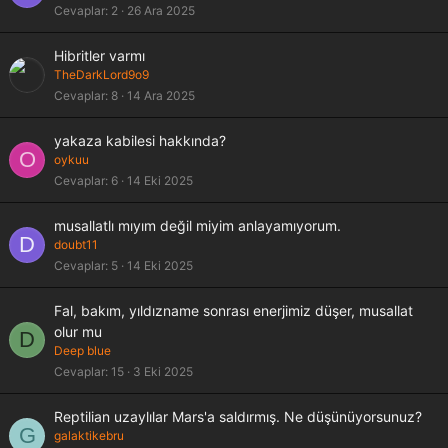
Cevaplar
2
26 Ara 2025
Hibritler varmı
TheDarkLord9o9
Cevaplar
8
14 Ara 2025
yakaza kabilesi hakkında?
O
oykuu
Cevaplar
6
14 Eki 2025
musallatlı mıyım değil miyim anlayamıyorum.
D
doubt11
Cevaplar
5
14 Eki 2025
Fal, bakım, yıldızname sonrası enerjimiz düşer, musallat
olur mu
D
Deep blue
Cevaplar
15
3 Eki 2025
Reptilian uzaylılar Mars'a saldırmış. Ne düşünüyorsunuz?
G
galaktikebru