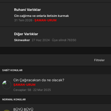
Ruhani Varlıklar
Cin cağirma ve onlarla iletisim kurmak
31 Tem 2026
ŞAMAN-URUM
Diğer Varlıklar
Skinwalker
27 Haz 2024
Üye silindi 76350
Filtreler
S
Cin Çağıracaksın da ne olacak?
a
ŞAMAN-URUM
b
Cevaplar
58
22 Mar 2025
i
t
BÜYÜ BÜYÜ