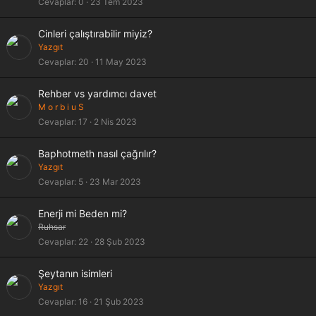
Cevaplar
0
23 Tem 2023
Cinleri çalıştırabilir miyiz?
Yazgıt
Cevaplar
20
11 May 2023
Rehber vs yardımcı davet
M o r b i u S
Cevaplar
17
2 Nis 2023
Baphotmeth nasıl çağrılır?
Yazgıt
Cevaplar
5
23 Mar 2023
Enerji mi Beden mi?
Ruhsar
Cevaplar
22
28 Şub 2023
Şeytanın isimleri
Yazgıt
Cevaplar
16
21 Şub 2023