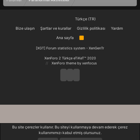
Türkçe (TR)
Bize ulaşın
Şartlar ve kurallar
Gizlilik politikası
Yardım
Ana sayfa
R
S
S
[XGT] Forum statistics system
- XenGenTr
XenForo 2 Türkçe eTiKeT™ 2020
XenForo theme
by xenfocus
Bu site çerezler kullanır. Bu siteyi kullanmaya devam ederek çerez
kullanımımızı kabul etmiş olursunuz.