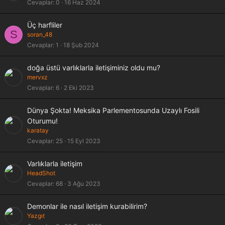
Cevaplar
0
16 Haz 2024
Üç harfliler
S
soran_48
Cevaplar
1
18 Şub 2024
doğa üstü varlıklarla iletişiminiz oldu mu?
mervxz
Cevaplar
6
2 Eki 2023
Dünya Şokta! Meksika Parlementosunda Uzaylı Fosili
Oturumu!
karatay
Cevaplar
25
15 Eyl 2023
Varlıklarla iletişim
HeadShot
Cevaplar
68
3 Ağu 2023
Demonlar ile nasıl iletişim kurabilirim?
Yazgıt