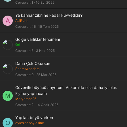
Cevaplar
1
10 Eyl 2025
Ya kahhar zikri ne kadar kuvvetlidir?
A
AsiRuhh
Cevaplar
46
15 Tem 2025
Gölge varlıklar fenomeni
Ori
Cevaplar
5
3 Haz 2025
Daha Çok Okursun
Secretwonders
Cevaplar
0
25 Mar 2025
K
Güvenilir büyücü arıyorum. Ankara’da olsa daha iyi olur.
i
Eşime yaptırıcam
M
l
Meryemce25
i
Cevaplar
2
14 Ocak 2025
t
l
Yapılan büyü varken
i
O
oylesineboylesine