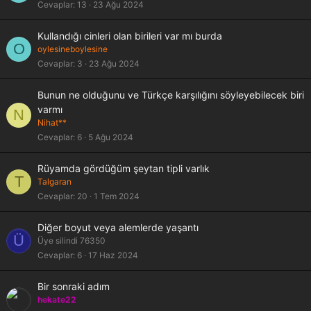
Cevaplar
13
23 Ağu 2024
K
Kullandığı cinleri olan birileri var mı burda
O
i
oylesineboylesine
l
Cevaplar
3
23 Ağu 2024
i
t
Bunun ne olduğunu ve Türkçe karşılığını söyleyebilecek biri
l
varmı
N
i
Nihat**
Cevaplar
6
5 Ağu 2024
Rüyamda gördüğüm şeytan tipli varlık
T
Talgaran
Cevaplar
20
1 Tem 2024
Diğer boyut veya alemlerde yaşantı
Ü
Üye silindi 76350
Cevaplar
6
17 Haz 2024
Bir sonraki adım
hekate22