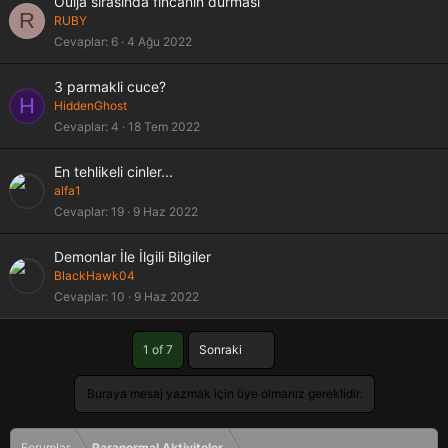
Ouija sırasında fincanın durması
R
RUBY
Cevaplar
6
4 Ağu 2022
3 parmakli cuce?
H
HiddenGhost
Cevaplar
4
18 Tem 2022
En tehlikeli cinler...
alfa1
Cevaplar
19
9 Haz 2022
Demonlar İle İlgili Bilgiler
BlackHawk04
Cevaplar
10
9 Haz 2022
Son
1 of 7
Sonraki
Buraya mesaj yazmak için üye olmanız gereklidir.
Forumlar
Paranormal Aktiviteler