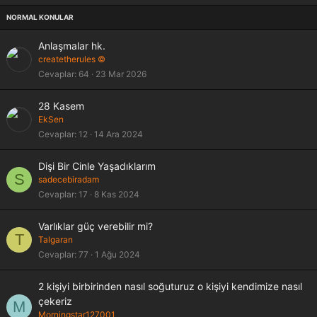
i
t
Anlaşmalar hk.
createtherules ©
Cevaplar
64
23 Mar 2026
28 Kasem
EkSen
Cevaplar
12
14 Ara 2024
Dişi Bir Cinle Yaşadıklarım
S
sadecebiradam
Cevaplar
17
8 Kas 2024
Varlıklar güç verebilir mi?
T
Talgaran
Cevaplar
77
1 Ağu 2024
2 kişiyi birbirinden nasıl soğuturuz o kişiyi kendimize nasıl
çekeriz
M
Morningstar127001