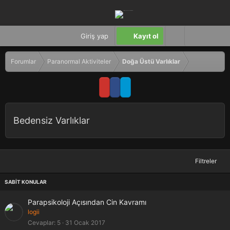
Giriş yap
Kayıt ol
Forumlar
Paranormal Aktiviteler
Doğa Üstü Varlıklar
Bedensiz Varlıklar
Filtreler
S
Parapsikoloji Açısından Cin Kavramı
a
logii
b
Cevaplar
5
31 Ocak 2017