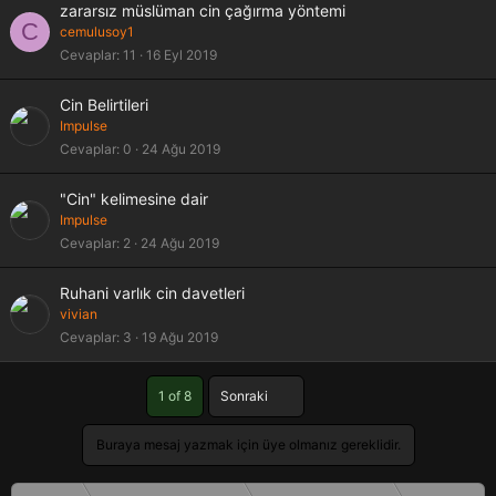
zararsız müslüman cin çağırma yöntemi
C
cemulusoy1
Cevaplar
11
16 Eyl 2019
Cin Belirtileri
Impulse
Cevaplar
0
24 Ağu 2019
"Cin" kelimesine dair
Impulse
Cevaplar
2
24 Ağu 2019
Ruhani varlık cin davetleri
vivian
Cevaplar
3
19 Ağu 2019
Son
1 of 8
Sonraki
Buraya mesaj yazmak için üye olmanız gereklidir.