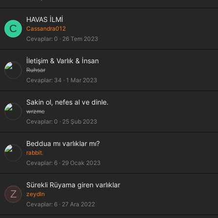
i
t
HAVAS İLMİ
l
C
Cassandra012
i
Cevaplar
0
26 Tem 2023
K
İletişim & Varlık & İnsan
i
Ruhsar
l
Cevaplar
34
1 Mar 2023
i
t
Sakin ol, nefes al ve dinle.
l
wrzmc
i
Cevaplar
0
25 Şub 2023
Beddua mı varlıklar mı?
rabbit.
Cevaplar
6
29 Ocak 2023
Sürekli Rüyama giren varlıklar
Z
zeydln
Cevaplar
6
27 Ara 2022