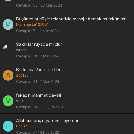
Cevaplar
53
23 Mar 2024
Düşünce gücüyle telepatiyle mesaj attırmak mümkün mü
M
Morningstar127001
Cevaplar
7
11 Mar 2024
Saldırılar rüyada mı olur
wrzmc
Cevaplar
10
7 Mar 2024
Bedensiz Varlık Tarifleri
A
abc123
Cevaplar
41
1 Mar 2024
fekacin mehmet daveti
V
volvo
Cevaplar
107
29 Şub 2024
K
Allah rızası için yardım istiyorum
E
i
Ebrusm
l
Cevaplar
7
14 Kas 2023