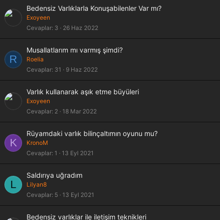
Bedensiz Varlıklarla Konuşabilenler Var mı?
Exoyeen
Cevaplar
3
26 Haz 2022
Musallatlarım mı varmış şimdi?
R
Roelia
Cevaplar
31
9 Haz 2022
Varlık kullanarak aşık etme büyüleri
Exoyeen
Cevaplar
2
18 Mar 2022
Rüyamdaki varlık bilinçaltımın oyunu mu?
K
KronoM
Cevaplar
1
13 Eyl 2021
Saldırıya uğradım
L
Lilyan8
Cevaplar
5
13 Eyl 2021
Bedensiz varlıklar ile iletişim teknikleri