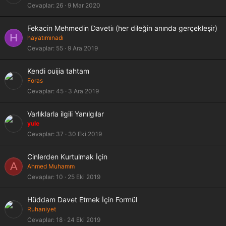
Cevaplar
26
9 Mar 2020
Fekacin Mehmedin Davetiı (her dileğin anında gerçekleşir)
H
hayatımınadı
Cevaplar
55
9 Ara 2019
Kendi ouijia tahtam
Foras
Cevaplar
45
3 Ara 2019
Varlıklarla ilgili Yanılgılar
yule
Cevaplar
37
30 Eki 2019
Cinlerden Kurtulmak İçin
A
Ahmed Muhamm
Cevaplar
10
25 Eki 2019
Hüddam Davet Etmek İçin Formül
Ruhaniyet
Cevaplar
18
24 Eki 2019