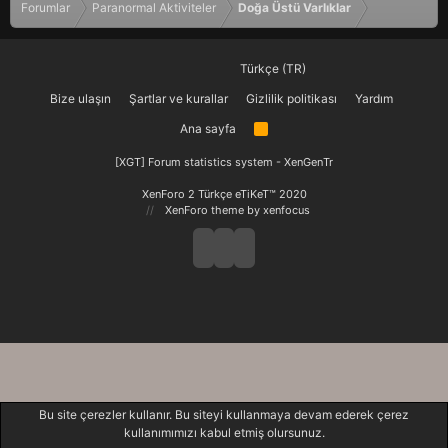
Forumlar
Paranormal Aktiviteler
Doğa Üstü Varlıklar
Türkçe (TR)
Bize ulaşın
Şartlar ve kurallar
Gizlilik politikası
Yardım
Ana sayfa
R
S
S
[XGT] Forum statistics system
- XenGenTr
XenForo 2 Türkçe eTiKeT™ 2020
XenForo theme
by xenfocus
Bu site çerezler kullanır. Bu siteyi kullanmaya devam ederek çerez
kullanımımızı kabul etmiş olursunuz.