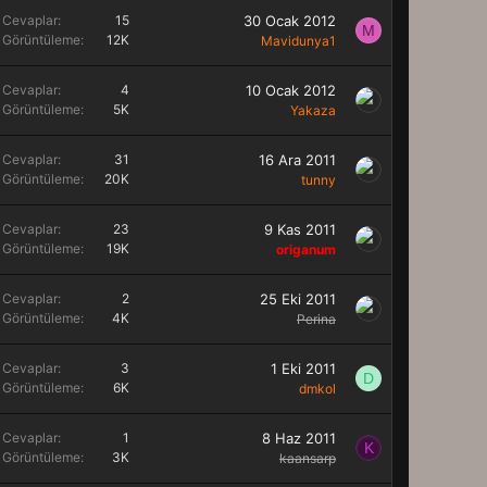
Cevaplar
15
30 Ocak 2012
M
Görüntüleme
12K
Mavidunya1
Cevaplar
4
10 Ocak 2012
Görüntüleme
5K
Yakaza
Cevaplar
31
16 Ara 2011
Görüntüleme
20K
tunny
Cevaplar
23
9 Kas 2011
Görüntüleme
19K
origanum
Cevaplar
2
25 Eki 2011
Görüntüleme
4K
Perina
Cevaplar
3
1 Eki 2011
D
Görüntüleme
6K
dmkol
Cevaplar
1
8 Haz 2011
K
Görüntüleme
3K
kaansarp