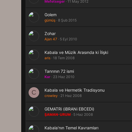
Mefetseger
11 May 2012
Golem
gümüş
8 Şub 2015
Zohar
Ajan 47
5 Eyl 2010
Kabala ve Müzik Arasında ki İlişki
aris
18 Tem 2008
Tanrının 72 ismi
Kar
23 Haz 2010
Kabala ve Hermetik Tradisyonu
C
crowley
21 Haz 2008
GEMATRi (iBRANi EBCEDi)
ŞAMAN-URUM
5 Haz 2008
Kabala'nın Temel Kavramları