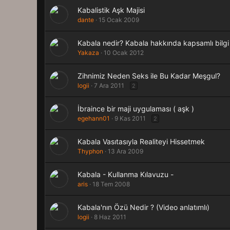
Kabalistik Aşk Majisi
dante
15 Ocak 2009
Kabala nedir? Kabala hakkında kapsamlı bilgi v
Yakaza
10 Ocak 2012
Zihnimiz Neden Seks ile Bu Kadar Meşgul?
logii
7 Ara 2011
2
İbraince bir maji uygulaması ( aşk )
egehann01
9 Kas 2011
2
Kabala Vasıtasıyla Realiteyi Hissetmek
Thyphon
13 Ara 2009
Kabala - Kullanma Kılavuzu -
aris
18 Tem 2008
Kabala'nın Özü Nedir ? (Video anlatımlı)
logii
8 Haz 2011