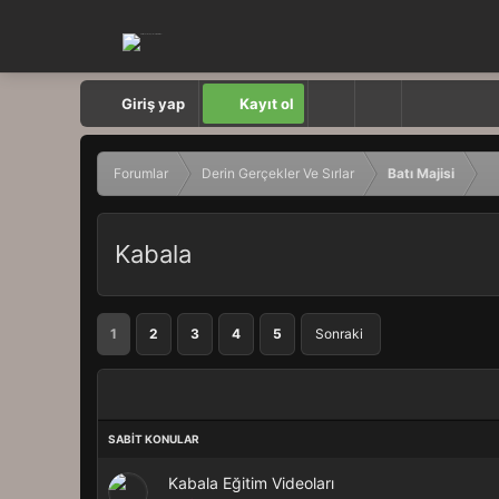
Giriş yap
Kayıt ol
Forumlar
Derin Gerçekler Ve Sırlar
Batı Majisi
Kabala
1
2
3
4
5
Sonraki
Kabala Eğitim Videoları