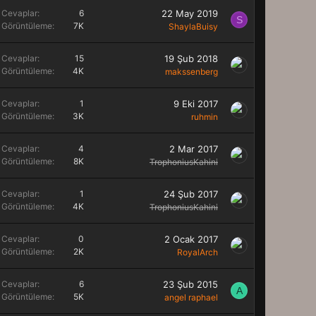
Cevaplar
6
22 May 2019
S
Görüntüleme
7K
ShaylaBuisy
Cevaplar
15
19 Şub 2018
Görüntüleme
4K
makssenberg
Cevaplar
1
9 Eki 2017
Görüntüleme
3K
ruhmin
Cevaplar
4
2 Mar 2017
Görüntüleme
8K
TrophoniusKahini
Cevaplar
1
24 Şub 2017
Görüntüleme
4K
TrophoniusKahini
Cevaplar
0
2 Ocak 2017
Görüntüleme
2K
RoyalArch
Cevaplar
6
23 Şub 2015
A
Görüntüleme
5K
angel raphael