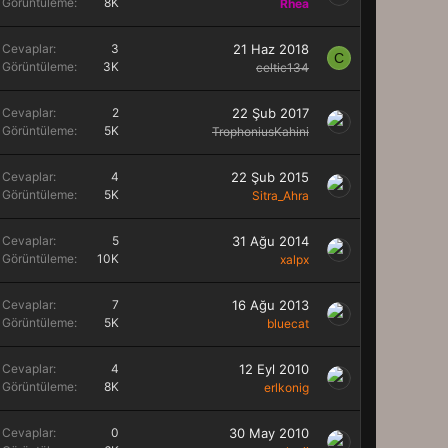
Görüntüleme
8K
Rhea
Cevaplar
3
21 Haz 2018
C
Görüntüleme
3K
celtic134
Cevaplar
2
22 Şub 2017
Görüntüleme
5K
TrophoniusKahini
Cevaplar
4
22 Şub 2015
Görüntüleme
5K
Sitra_Ahra
Cevaplar
5
31 Ağu 2014
Görüntüleme
10K
xalpx
Cevaplar
7
16 Ağu 2013
Görüntüleme
5K
bluecat
Cevaplar
4
12 Eyl 2010
Görüntüleme
8K
erlkonig
Cevaplar
0
30 May 2010