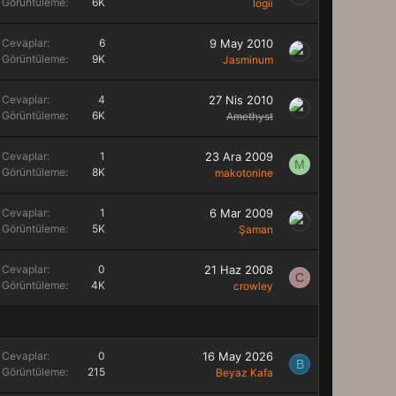
Görüntüleme
6K
logii
Cevaplar
6
9 May 2010
Görüntüleme
9K
Jasminum
Cevaplar
4
27 Nis 2010
Görüntüleme
6K
Amethyst
Cevaplar
1
23 Ara 2009
M
Görüntüleme
8K
makotonine
Cevaplar
1
6 Mar 2009
Görüntüleme
5K
Şaman
Cevaplar
0
21 Haz 2008
C
Görüntüleme
4K
crowley
Cevaplar
0
16 May 2026
B
Görüntüleme
215
Beyaz Kafa