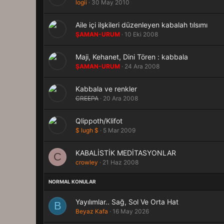
logii
30 May 2010
Aile içi ilşkileri düzenleyen kabalah tılsımı
ŞAMAN-URUM
10 Eki 2008
Maji, Kehanet, Dini Tören : kabbala
ŞAMAN-URUM
24 Ara 2008
Kabbala ve renkler
CREEPA
20 Ara 2008
Qlippoth/Klifot
$ lugh $
5 Mar 2009
KABALİSTİK MEDİTASYONLAR
C
crowley
21 Haz 2008
Yayılımlar.. Sağ, Sol Ve Orta Hat
B
Beyaz Kafa
16 May 2026