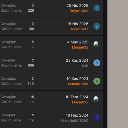
Cevaplar
0
25 Nis 2026
B
Görüntüleme
229
Beyaz Kafa
Cevaplar
0
18 Nis 2026
B
Görüntüleme
198
Beyaz Kafa
Cevaplar
5
4 May 2025
Görüntüleme
1K
Merlin639
Cevaplar
2
23 Kas 2024
0
Görüntüleme
696
0xff
Cevaplar
3
10 Kas 2024
K
Görüntüleme
643
kenan01260
Cevaplar
16
10 Tem 2024
Görüntüleme
1K
Merlin639
Cevaplar
9
18 Haz 2024
Ü
Görüntüleme
1K
Üye silindi 76350