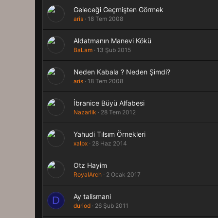
Geleceği Geçmişten Görmek
aris
18 Tem 2008
Aldatmanın Manevi Kökü
BaLam
13 Şub 2015
Neden Kabala ? Neden Şimdi?
aris
18 Tem 2008
İbranice Büyü Alfabesi
Nazarlik
28 Tem 2012
Yahudi Tılsım Örnekleri
xalpx
28 Haz 2014
Otz Hayim
RoyalArch
2 Ocak 2017
Ay talismani
D
duriod
26 Şub 2011