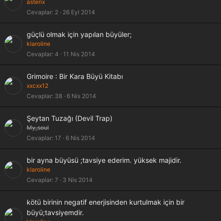
asterix
Cevaplar
2
26 Eyl 2014
güçlü olmak için yapılan büyüler;
klaroline
Cevaplar
4
11 Nis 2014
Grimoire : Bir Kara Büyü Kitabı
xxcxx12
Cevaplar
38
6 Nis 2014
Şeytan Tuzağı (Devil Trap)
My_soul
Cevaplar
17
6 Nis 2014
bir ayna büyüsü ;tavsiye ederim. yüksek majidir.
klaroline
Cevaplar
7
3 Nis 2014
kötü birinin negatif enerjisinden kurtulmak için bir
büyü;tavsiyemdir.