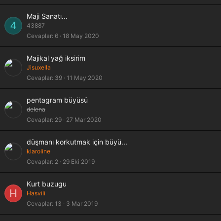
Maji Sanatı...
4
43887
Cevaplar
6
18 May 2020
K
Majikal yağ iksirim
i
Jisuxella
l
Cevaplar
39
11 May 2020
i
t
pentagram büyüsü
l
delena
i
Cevaplar
29
27 Mar 2020
düşmanı korkutmak için büyü...
klaroline
Cevaplar
2
29 Eki 2019
Kurt buzugu
H
Hasvili
Cevaplar
13
3 Mar 2019