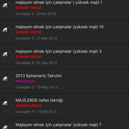
S
majisyen olmak için çalışmalar ( yüksek maji) 1
a
ŞAMAN-URUM
b
Cevaplar
2
23 Nis 2014
i
t
S
majisyen olmak için çalışmalar (yüksek maji) 10
a
ŞAMAN-URUM
b
Cevaplar
3
21 Mar 2014
i
t
S
majisyen olmak için çalışmalar (yüksek maji) 3
a
ŞAMAN-URUM
b
Cevaplar
6
31 Ağu 2013
i
t
S
2013 Ephemeris Takvimi
a
Mefetseger
b
Cevaplar
0
15 May 2013
i
t
S
MAJİLERDE nefes tekniği
a
ŞAMAN-URUM
b
Cevaplar
11
13 Eki 2011
i
t
S
Majisyen olmak için çalışmalar (yüksek maji) 7