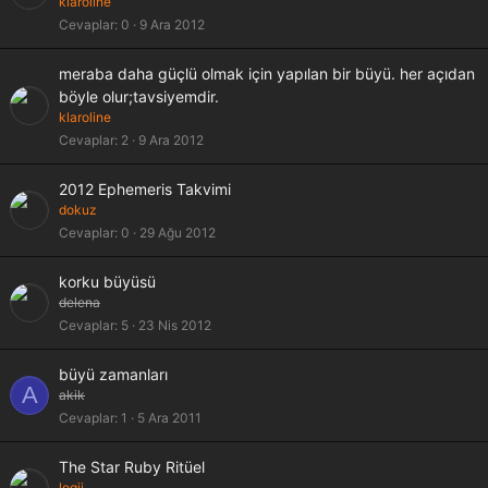
klaroline
Cevaplar
0
9 Ara 2012
meraba daha güçlü olmak için yapılan bir büyü. her açıdan
böyle olur;tavsiyemdir.
klaroline
Cevaplar
2
9 Ara 2012
2012 Ephemeris Takvimi
dokuz
Cevaplar
0
29 Ağu 2012
korku büyüsü
delena
Cevaplar
5
23 Nis 2012
büyü zamanları
A
akik
Cevaplar
1
5 Ara 2011
The Star Ruby Ritüel
logii