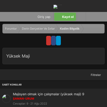
Giriş yap
Kayıt ol
Forumlar
Derin Gerçekler Ve Sırlar
Kadim Bilgelik
Yüksek Maji
Filtreler
S
Majisyen olmak için çalışmalar (yüksek maji) 9
a
ŞAMAN-URUM
b
Cevaplar
9
21 Ağu 2022