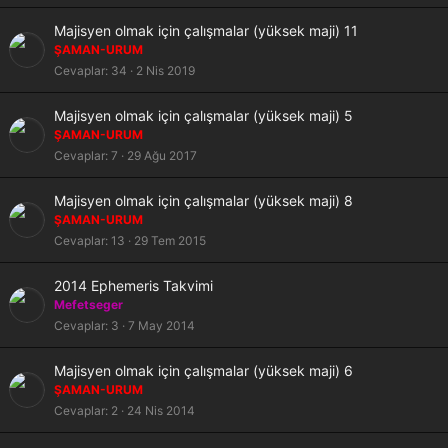
i
t
S
Majisyen olmak için çalışmalar (yüksek maji) 11
a
ŞAMAN-URUM
b
Cevaplar
34
2 Nis 2019
i
t
S
Majisyen olmak için çalışmalar (yüksek maji) 5
a
ŞAMAN-URUM
b
Cevaplar
7
29 Ağu 2017
i
t
S
Majisyen olmak için çalışmalar (yüksek maji) 8
a
ŞAMAN-URUM
b
Cevaplar
13
29 Tem 2015
i
t
S
2014 Ephemeris Takvimi
a
Mefetseger
b
Cevaplar
3
7 May 2014
i
t
S
Majisyen olmak için çalışmalar (yüksek maji) 6
a
ŞAMAN-URUM
b
Cevaplar
2
24 Nis 2014
i
t