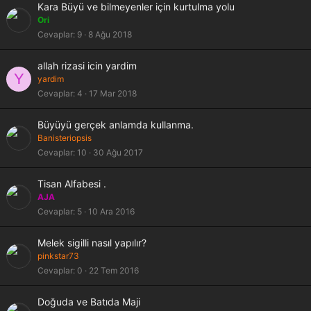
Kara Büyü ve bilmeyenler için kurtulma yolu
Ori
Cevaplar
9
8 Ağu 2018
allah rizasi icin yardim
Y
yardim
Cevaplar
4
17 Mar 2018
Büyüyü gerçek anlamda kullanma.
Banisteriopsis
Cevaplar
10
30 Ağu 2017
Tisan Alfabesi .
AJA
Cevaplar
5
10 Ara 2016
Melek sigilli nasıl yapılır?
pinkstar73
Cevaplar
0
22 Tem 2016
Doğuda ve Batıda Maji