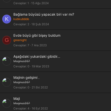
Cevaplar
1
15 Ağu 2024
K
Bağlama büyüsü yapacak biri var mı?
K
i
kubkubbbb
l
Cevaplar
2
18 Şub 2024
i
t
K
Evde büyü gibi bişey buldum
l
G
i
greenight
i
l
Cevaplar
7
7 Ara 2023
i
t
Aşağıdaki yukardaki gibidir...
l
Magnus357
i
Cevaplar
0
19 Mar 2023
Majinin gelişimi .
Magnus357
Cevaplar
0
21 Eki 2022
Maji
Magnus357
Cevaplar
4
16 Eyl 2022