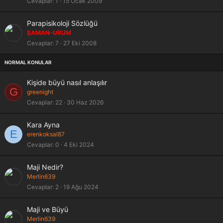
Cevaplar
1
15 Ocak 2009
i
t
S
Parapisikoloji Sözlüğü
a
ŞAMAN-URUM
b
Cevaplar
7
27 Eki 2008
i
t
Kişide büyü nasıl anlaşılır
G
greenight
Cevaplar
22
30 Haz 2026
Kara Ayna
E
erenkoksal87
Cevaplar
0
4 Eki 2024
Maji Nedir?
Merlin639
Cevaplar
2
19 Ağu 2024
Maji ve Büyü
Merlin639