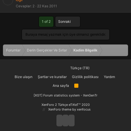
Cevaplar
2
22 Kas 2011
Son
1 of 2
Sonraki
Buraya mesaj yazmak için üye olmanız gereklidir.
Forumlar
Derin Gerçekler Ve Sırlar
Kadim Bilgelik
Türkçe (TR)
Bize ulaşın
Şartlar ve kurallar
Gizlilik politikası
Yardım
Ana sayfa
R
S
S
[XGT] Forum statistics system
- XenGenTr
XenForo 2 Türkçe eTiKeT™ 2020
XenForo theme
by xenfocus