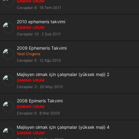
a
ŞAMAN-URUM
b
Cevaplar
8
18 Tem 2011
i
t
K
S
2010 ephemeris takvimi
i
a
ŞAMAN-URUM
l
b
Cevaplar
10
2 Şub 2011
i
i
t
t
K
S
2009 Ephemeris Takvimi
l
i
a
Yesil Cingene
i
l
b
Cevaplar
5
12 Ağu 2010
i
i
t
t
S
Majisyen olmak için çalışmalar (yüksek maji) 2
l
a
ŞAMAN-URUM
i
b
Cevaplar
3
20 May 2010
i
t
K
S
2008 Epimeris Takvimi
i
a
ŞAMAN-URUM
l
b
Cevaplar
6
8 Mar 2009
i
i
t
t
S
Majisyen olmak için çalışmalar (yüksek maji) 4
l
a
ŞAMAN-URUM
i
b