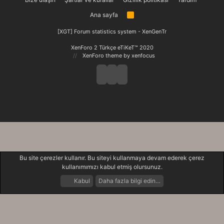
Ana sayfa
R
S
S
[XGT] Forum statistics system
- XenGenTr
XenForo 2 Türkçe eTiKeT™ 2020
XenForo theme
by xenfocus
Bu site çerezler kullanır. Bu siteyi kullanmaya devam ederek çerez
kullanımımızı kabul etmiş olursunuz.
Kabul
Daha fazla bilgi edin…
Forumlar
Neler Yeni
Giriş Yap
Kayıt Ol