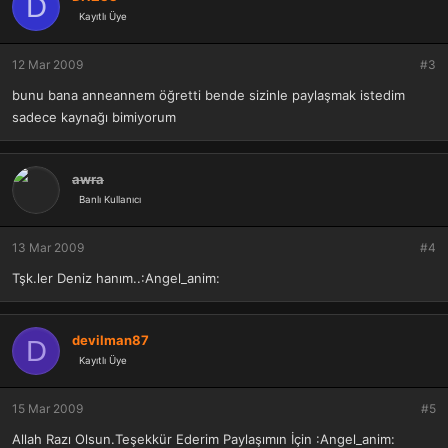
D
Kayıtlı Üye
12 Mar 2009
#3
bunu bana anneannem öğretti bende sizinle paylaşmak istedim
sadece kaynağı bimiyorum
awra
Banlı Kullanıcı
13 Mar 2009
#4
Tşk.ler Deniz hanım..:Angel_anim:
devilman87
D
Kayıtlı Üye
15 Mar 2009
#5
Allah Razı Olsun.Teşekkür Ederim Paylaşımın İçin :Angel_anim: