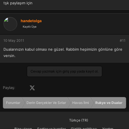
tşk paylaşım için
handetolga
Kayıtlı Üye
10 May 2011
#11
Dualarınızın kabul olması ne güzel. Rabbim hepimizin gönlüne göre
versin.
Cevap yazmak için giriş yap yada kayıt ol.
Facebook
X (Twitter)
LinkedIn
Pinterest
Tumblr
WhatsApp
E-posta
Paylaş:
Forumlar
Derin Gerçekler Ve Sırlar
Havas İlmi
Rukye ve Dualar
Türkçe (TR)
Bize ulaşın
Şartlar ve kurallar
Gizlilik politikası
Yardım