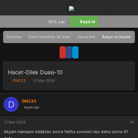
Giriş yap
Kayıt ol
Forumlar
Derin Gerçekler Ve Sırlar
Havas İlmi
Rukye ve Dualar
Hacet-Dilek Duası-10
K
B
DNZ33
12 Mar 2009
o
a
n
ş
b
l
DNZ33
D
u
a
Kayıtlı Üye
y
n
u
g
b
ı
12 Mar 2009
#1
a
ç
ş
t
Akşam namazını kıldıktan sonra fatiha suresini oku daha sonra 41
l
a