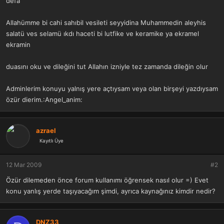
defa
a
r
t
i
Allahümme bi cahi sahıbil vesileti seyyidina Muhammedin aleyhis
a
h
n
i
salatü ves selamü ıkdı haceti bi lutfike ve keramike ya ekramel
ekramin
duasını oku ve dileğini tut Allahın izniyle tez zamanda dileğin olur
Adminlerim konuyu yalnış yere açtıysam veya olan birşeyi yazdıysam
özür dierim.:Angel_anim:
azrael
Kayıtlı Üye
12 Mar 2009
#2
Özür dilemeden önce forum kullanımı öğrensek nasıl olur =) Evet
konu yanlış yerde taşıyacağım şimdi, ayrıca kaynağınız kimdir nedir?
DNZ33