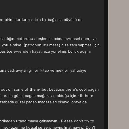
en birini durdurmak için bir bağlama büyüsü de
 olasılığın motorunu ateşlemek adına evrensel enerji ve
give you a raise. (patronunuzu maaaşınıza zam yapması için
basitçe,evrenden hayatınıza yönelmiş bolluk akışını
 cadı avıyla ilgili bir kitap vermek bir yahudiye
ll out on some of them-,but because there's cool pagan
l,orada güzel pagan mağazaları olduğu için.) If there
kasabada güzel pagan mağazaları olsaydı oraya da
dimden utandırmaya çalışmayın.) Please don't try to
me. (üzerime kutsal su serpmeyin/fırlatmayın.) Don't