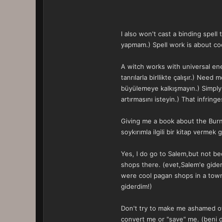
I also won't cast a binding spel
yapmam.) Spell work is about cocre
A witch works with universal ene
tanrılarla birllikte çalışır.) Ne
büyülemeye kalkışmayın.) Simply 
artırmasını isteyin.) That infring
Giving me a book about the Burnin
soykırımla ilgili bir kitap vermek 
Yes, I do go to Salem,but not b
shops there. (evet,Salem'e gideri
were cool pagan shops in a town 
giderdim!)
Don't try to make me ashamed of
convert me or "save" me. (beni 