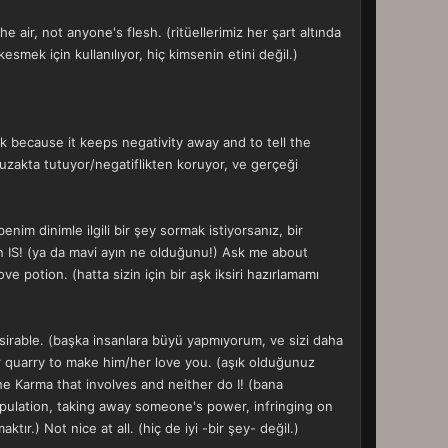
he air, not anyone's flesh. (ritüellerimiz her şart altında
smek için kullanılıyor, hiç kimsenin etini değil.)
ack because it keeps negativity away and to tell the
 uzakta tutuyor/negatiflikten koruyor, ve gerçeği
im dinimle ilgili bir şey sormak istiyorsanız, bir
 IS! (ya da mavi ayın ne olduğunu!) Ask me about
e potion. (hatta sizin için bir aşk iksiri hazırlamamı
esirable. (başka insanlara büyü yapmıyorum, ve sizi daha
r quarry to make him/her love you. (aşık olduğunuz
he Karma that involves and neither do I! (bana
ipulation, taking away someone's power, infringing on
r.) Not nice at all. (hiç de iyi -bir şey- değil.)