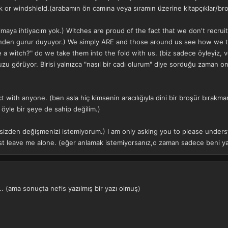
k or windshield.(arabamın ön camına veya sıramın üzerine kitapçıklar/bro
lmaya ihtiyacım yok.) Witches are proud of the fact that we don't recrui
ğinden gurur duyuyor.) We simply ARE and those around us see how we 
 witch?" do we take them into the fold with us. (biz sadece öyleyiz, v
zu görüyor. Birisi yalnızca "nasıl bir cadı olurum" diye sorduğu zaman on
act with anyone. (ben asla hiç kimsenin aracılığıyla dini bir broşür bıra
öyle bir şeye de sahip değilim.)
(sizden değişmenizi istemiyorum.) I am only asking you to please underst
t leave me alone. (eğer anlamak istemiyorsanız,o zaman sadece beni yaln
.. (ama sonuçta nefis yazılmış bir yazı olmuş)