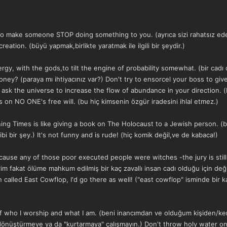
l to make someone STOP doing something to you. (ayrıca sizi rahatsız ed
ation. (büyü yapmak,birlikte yaratmak ile ilgili bir şeydir.)
rgy, with the gods,to tilt the engine of probability somewhat. (bir cadı
ed money? (paraya mı ihtiyacınız var?) Don't try to ensorcel your boss to 
ask the universe to increase the flow of abundance in your direction. (
es on NO ONE's free will. (bu hiç kimsenin özgür iradesini ihlal etmez.)
g Times is like giving a book on The Holocaust to a Jewish person. (bana
gibi bir şey.) It's not funny and is rude! (hiç komik değil,ve de kabaca!)
ecause any of those poor executed people were witches -the jury is sti
m fakat ölüme mahkum edilmiş bir kaç zavallı insan cadı olduğu için deği
called East Cowflop, I'd go there as well! ("east cowflop" isminde bir 
 who I worship and what I am. (beni inancımdan ve olduğum kişiden/ken
dönüştürmeye ya da "kurtarmaya" çalışmayın.) Don't throw holy water on 