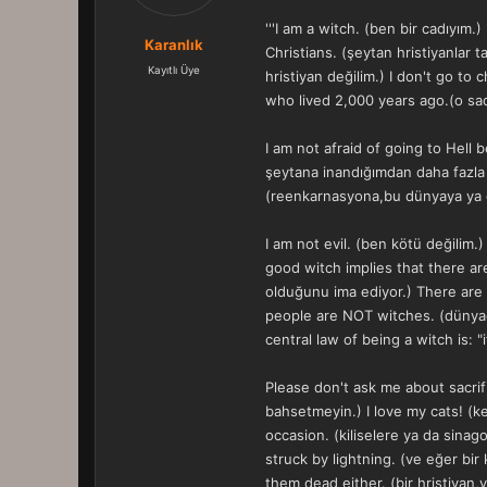
a
r
t
i
'''I am a witch. (ben bir cadıyım
Karanlık
a
h
Christians. (şeytan hristiyanlar t
n
i
Kayıtlı Üye
hristiyan değilim.) I don't go to
who lived 2,000 years ago.(o sad
I am not afraid of going to Hel
şeytana inandığımdan daha fazla i
(reenkarnasyona,bu dünyaya ya d
I am not evil. (ben kötü değilim.)
good witch implies that there are
olduğunu ima ediyor.) There are
people are NOT witches. (dünyada 
central law of being a witch is: "
Please don't ask me about sacrif
bahsetmeyin.) I love my cats! (k
occasion. (kiliselere ya da sinag
struck by lightning. (ve eğer bir
them dead either. (bir hristiyan,y