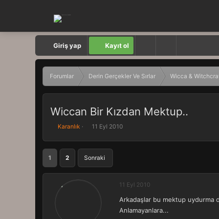
Giriş yap
Kayıt ol
Forumlar
Derin Gerçekler Ve Sırlar
Wicca & Witchcra
Wiccan Bir Kızdan Mektup..
K
B
Karanlık
11 Eyl 2010
o
a
n
ş
b
l
1
2
Sonraki
u
a
y
n
u
g
11 Eyl 2010
b
ı
a
ç
Arkadaşlar bu mektup uydurma de
ş
t
Anlamayanlara...
l
a