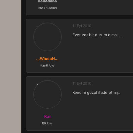
Belladona
Banlı Kullanıcı
11 Eyl 2010
Evet zor bir durum olmalı...
...WiccaN...
Kayıtlı Üye
11 Eyl 2010
Kendini güzel ifade etmiş.
Kar
Elit Üye