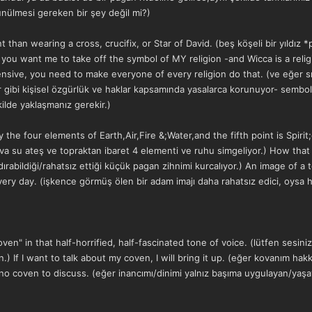
nülmesi gereken bir şey değil mi?)
t than wearing a cross, crucifix, or Star of David. (beş köşeli bir yıldız
 If you want me to take off the symbol of MY religion -and Wicca is a re
nsive, you need to make everyone of every religion do that. (ve eğer sırf s
ler gibi kişisel özgürlük ve haklar kapsamında yasalarca korunuyor- sem
ilde yaklaşmanız gerekir.)
y the four elements of Earth,Air,Fire &;Water,and the fifth point is Spirit;
va su ateş ve topraktan ibaret 4 elementi ve ruhu simgeliyor.) How that
ızdırabildiği/rahatsız ettiği küçük pagan zihnimi kurcalıyor.) An image of
ery day. (işkence görmüş ölen bir adam imajı daha rahatsız edici, oysa h
coven" in that half-horrified, half-fascinated tone of voice. (lütfen sesi
) If I want to talk about my coven, I will bring it up. (eğer kovanım ha
ve no coven to discuss. (eğer inancımı/dinimi yalnız başıma uygulayan/ya