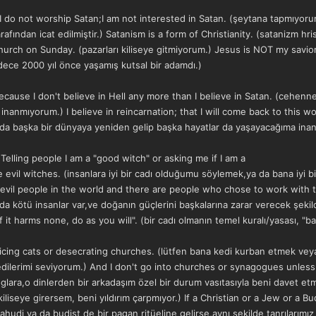
.) I do not worship Satan;I am not interested in Satan. (şeytana tapmıyo
arafından icat edilmiştir.) Satanism is a form of Christianity. (satanizm hri
 church on Sunday. (pazarları kiliseye gitmiyorum.) Jesus is NOT my savio
ece 2000 yıl önce yaşamış kutsal bir adamdı.)
l because I don't believe in Hell any more than I believe in Satan. (c
nanmıyorum.) I believe in reincarnation; that I will come back to this wo
a başka bir dünyaya yeniden gelip başka hayatlar da yaşayacağıma inan
 Telling people I am a "good witch" or asking me if I am a
 evil witches. (insanlara iyi bir cadı olduğumu söylemek,ya da bana iyi bi
 evil people in the world and there are people who chose to work with t
kötü insanlar var,ve doğanın güçlerini başkalarına zarar verecek şekilde
if it harms none, do as you will". (bir cadı olmanın temel kuralı/yasası, "b
icing cats or desecrating churches. (lütfen bana kedi kurban etmek veya 
edilerimi seviyorum.) And I don't go into churches or synagogues unless 
oglara,o dinlerden bir arkadaşım özel bir durum vasıtasıyla beni davet et
 kiliseye girersem, beni yıldırım çarpmıyor.) If a Christian or a Jew or a 
ahudi ya da budist de bir pagan ritüeline gelirse,aynı şekilde tanrılarımı