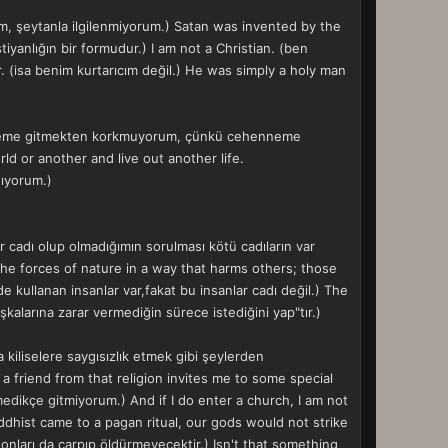
rum, şeytanla ilgilenmiyorum.) Satan was invented by the
stiyanlığın bir formudur.) I am not a Christian. (ben
r. (isa benim kurtarıcım değil.) He was simply a holy man
ehenneme gitmekten korkmuyorum, çünkü cehenneme
rld or another and live out another life.
ıyorum.)
r cadı olup olmadığımın sorulması kötü cadıların var
he forces of nature in a way that harms others; those
 kullanan insanlar var,fakat bu insanlar cadı değil.) The
aşkalarına zarar vermediğin sürece istediğini yap"tır.)
kiliselere saygısızlık etmek gibi şeylerden
a friend from that religion invites me to some special
medikçe gitmiyorum.) And if I do enter a church, I am not
Buddhist came to a pagan ritual, our gods would not strike
z onları da çarpıp öldürmeyecektir.) Isn't that something