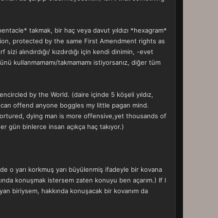
 *pentacle* takmak, bir haç veya davut yıldızı *hexagram*
ligion, protected by the same First Amendment rights as
izi alındırdığı/ kızdırdığı için kendi dinimin, -evet
bolünü kullanmamamı/takmamamı istiyorsanız, diğer tüm
encircled by the World. (daire içinde 5 köşeli yıldız,
 can offend anyone boggles my little pagan mind.
 a tortured, dying man is more offensive,yet thousands of
er gün binlerce insan açıkça haç takıyor.)
nizde o yarı korkmuş yarı büyülenmiş ifadeyle bir kovana
kkında konuşmak istersem zaten konuyu ben açarım.) If I
şayan biriysem, hakkında konuşacak bir kovanım da