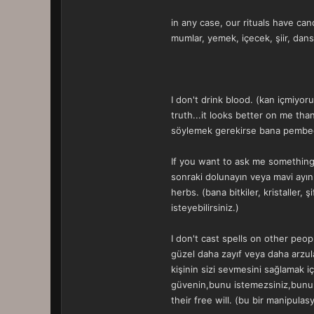
in any case, our rituals have cand
mumlar, yemek, içecek, şiir, dans
I don't drink blood. (kan içmiyor
truth...it looks better on me tha
söylemek gerekirse bana pembed
If you want to ask me something r
sonraki dolunayın veya mavi ayı
herbs. (bana bitkiler, kristaller,
isteyebilirsiniz.)
I don't cast spells on other peop
güzel daha zayıf veya daha arzul
kişinin sizi sevmesini sağlamak 
güvenin,bunu istemezsiniz,bunun 
their free will. (bu bir manipula