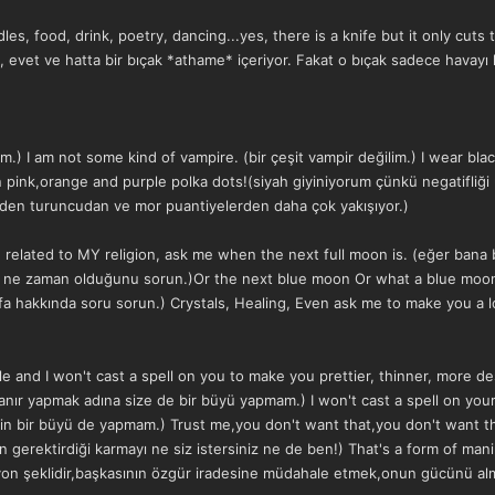
les, food, drink, poetry, dancing...yes, there is a knife but it only cuts t
, evet ve hatta bir bıçak *athame* içeriyor. Fakat o bıçak sadece havayı ke
um.) I am not some kind of vampire. (bir çeşit vampir değilim.) I wear bl
n pink,orange and purple polka dots!(siyah giyiniyorum çünkü negatifliği
en turuncudan ve mor puantiyelerden daha çok yakışıyor.)
elated to MY religion, ask me when the next full moon is. (eğer bana ben
n ne zaman olduğunu sorun.)Or the next blue moon Or what a blue moon
 şifa hakkında soru sorun.) Crystals, Healing, Even ask me to make you a lov
le and I won't cast a spell on you to make you prettier, thinner, more d
anır yapmak adına size de bir büyü yapmam.) I won't cast a spell on you
için bir büyü de yapmam.) Trust me,you don't want that,you don't want t
gerektirdiği karmayı ne siz istersiniz ne de ben!) That's a form of man
syon şeklidir,başkasının özgür iradesine müdahale etmek,onun gücünü almaktı