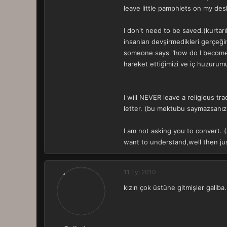
leave little pamphlets on my des
I don't need to be saved.(kurtarı
insanları devşirmedikleri gerçe
someone says "how do I become a
hareket ettiğimizi ve iç huzurumu
I will NEVER leave a religious tr
letter. (bu mektubu saymazsanız 
I am not asking you to convert. 
want to understand,well then jus
11 Eyl 2010
kızın çok üstüne gitmişler galiba.