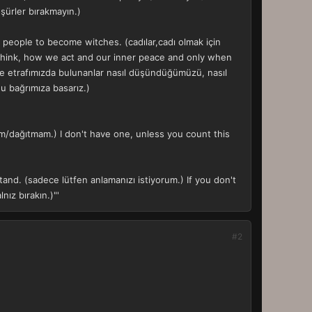
şürler bırakmayın.)
t people to become witches. (cadılar,cadı olmak için
think, how we act and our inner peace and only when
e etrafımızda bulunanlar nasıl düşündüğümüzü, nasıl
u bağrımıza basarız.)
kmam/dağıtmam.) I don't have one, unless you count this
and. (sadece lütfen anlamanızı istiyorum.) If you don't
ız bırakın.)"'
#2