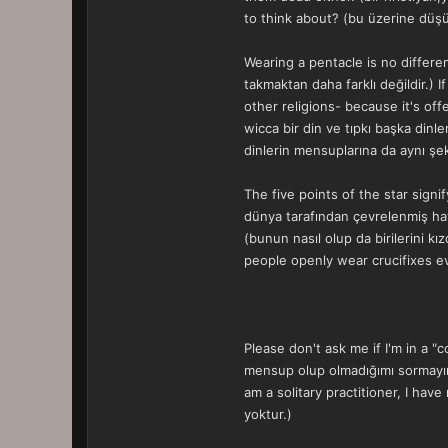
to think about? (bu üzerine düşü
Wearing a pentacle is no differen
takmaktan daha farklı değildir.)
other religions- because it's offe
wicca bir din ve tıpkı başka din
dinlerin mensuplarına da aynı şek
The five points of the star signif
dünya tarafından çevrelenmiş ha
(bunun nasıl olup da birilerini k
people openly wear crucifixes ev
Please don't ask me if I'm in a "
mensup olup olmadığımı sormayın.
am a solitary practitioner, I ha
yoktur.)