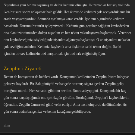
Nişanlımla yeni bir eve taşınmış ve de bir kedimiz olmuştu. İlk zamanlar her şey yolunda
iken bir süre sonra anlaşamaz hale geldik. Her ikimiz de kedimizi çok seviyorduk ama bir
arada yaşayamıyorduk. Sonunda ayrılmaya karar verdik. İşte tam o günlerde kedimiz
hastalandı. Durumu bir türlü iyileşmiyordu. Kedimiz gün geçtikçe sağlığını kaybederken
ona olan üzüntümüzden dolayı nişanlım ve ben tekrar yakınlaşmaya başlamıştık. Veteriner
onu kaybedeceğimizi söylediğinde nişanlım ağlamaya başlamıştı. O an nişanlımı ne kadar
çok sevdiğimi anladım. Kedimizi kaybettik ama ilişkimiz sanki tekrar doğdu. Sanki
içimden bir ses kedimizin bizi barıştırmak için bizi terk ettiğini söylüyor.
Zepplin'i Ziyareti
Benim de komşumun da kedileri vardı. Komşumun kedilerinden Zepplin, bizim bahçeye
gelmeye bayılırdı. Bir Salı günüydü ve bahçede oturmuş sigara içerken Zepplin gelip
kucağıma oturdu. Her zamanki gibi onu sevdim. Sonra atlayıp gitti. Komşumla bir kaç
gün sonra karşılaştığımda onu çok üzgün gördüm. Sorduğumda Zepplin’i kaybettiklerini
öğrendim. Zepplin Cumartesi günü vefat etmişti. Ama nasıl oluyordu da ölümünden üç
gün sonra bizim bahçemize ve benim kucağıma gelebiliyordu.
alıntı