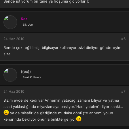
Bende istiyorum bir tane ya hoşuma gidiyorlar [:
Kar
Elit Üye
24 Haz 2010
#6
Bende çok, eğitilmiş, bilgisayar kullanıyor ,sizi dinliyor göndereyim
size
((ex))
Banlı Kullanıcı
24 Haz 2010
#7
Bizim evde de kedi var.Annemin yatacağı zamanı biliyor ve yatma
saati yaklaştığında miyavlamaya başlıyor."Hadi yatalım" diyor sanki...
ya da misafirliğe gittiğinde mutlaka dönüşte annemi yolun
kenarında bekliyor onunla birlikte geliyor