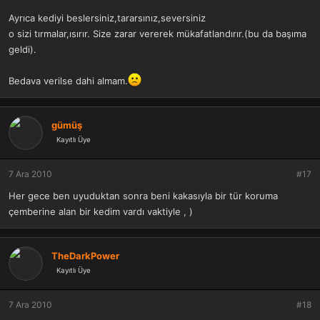
Ayrıca kediyi beslersiniz,tararsınız,seversiniz
o sizi tırmalar,ısırır. Size zarar vererek mükafatlandırır.(bu da başıma
geldi).
Bedava verilse dahi almam.
gümüş
Kayıtlı Üye
7 Ara 2010
#17
Her gece ben uyuduktan sonra beni kakasıyla bir tür koruma
çemberine alan bir kedim vardı vaktiyle , )
TheDarkPower
Kayıtlı Üye
7 Ara 2010
#18