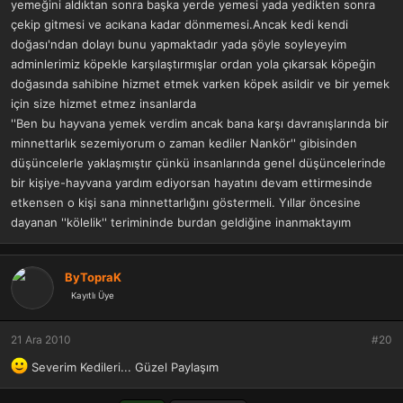
yemeğini aldıktan sonra başka yerde yemesi yada yedikten sonra
çekip gitmesi ve acıkana kadar dönmemesi.Ancak kedi kendi
doğası'ndan dolayı bunu yapmaktadır yada şöyle soyleyeyim
adminlerimiz köpekle karşılaştırmışlar ordan yola çıkarsak köpeğin
doğasında sahibine hizmet etmek varken köpek asildir ve bir yemek
için size hizmet etmez insanlarda
''Ben bu hayvana yemek verdim ancak bana karşı davranışlarında bir
minnettarlık sezemiyorum o zaman kediler Nankör'' gibisinden
düşüncelerle yaklaşmıştır çünkü insanlarında genel düşüncelerinde
bir kişiye-hayvana yardım ediyorsan hayatını devam ettirmesinde
etkensen o kişi sana minnettarlığını göstermeli. Yıllar öncesine
dayanan ''kölelik'' terimininde burdan geldiğine inanmaktayım
ByTopraK
Kayıtlı Üye
21 Ara 2010
#20
Severim Kedileri... Güzel Paylaşım