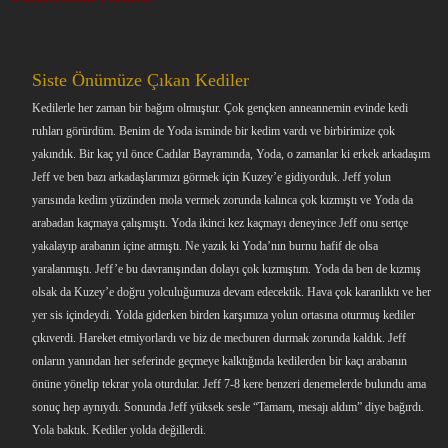
a
r
t
i
a
h
n
i
Siste Önümüze Çıkan Kediler
Kedilerle her zaman bir bağım olmuştur. Çok gençken anneannemin evinde kedi
ruhları görürdüm. Benim de Yoda isminde bir kedim vardı ve birbirimize çok
yakındık. Bir kaç yıl önce Cadılar Bayramında, Yoda, o zamanlar ki erkek arkadaşım
Jeff ve ben bazı arkadaşlarımızı görmek için Kuzey’e gidiyorduk. Jeff yolun
yarısında kedim yüzünden mola vermek zorunda kalınca çok kızmıştı ve Yoda da
arabadan kaçmaya çalışmıştı. Yoda ikinci kez kaçmayı deneyince Jeff onu sertçe
yakalayıp arabanın içine atmıştı. Ne yazık ki Yoda’nın burnu hafif de olsa
yaralanmıştı. Jeff’e bu davranışından dolayı çok kızmıştım. Yoda da ben de kızmış
olsak da Kuzey’e doğru yolculuğumuza devam edecektik. Hava çok karanlıktı ve her
yer sis içindeydi. Yolda giderken birden karşımıza yolun ortasına oturmuş kediler
çıkıverdi. Hareket etmiyorlardı ve biz de mecburen durmak zorunda kaldık. Jeff
onların yanından her seferinde geçmeye kalktığında kedilerden bir kaçı arabanın
önüne yönelip tekrar yola oturdular. Jeff 7-8 kere benzeri denemelerde bulundu ama
sonuç hep aynıydı. Sonunda Jeff yüksek sesle “Tamam, mesajı aldım” diye bağırdı.
Yola baktık. Kediler yolda değillerdi.