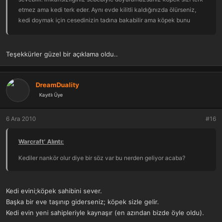
etmez ama kedi terk eder. Aynı evde kilitli kaldığınızda ölürseniz,
kedi doymak için cesedinizin tadına bakabilir ama köpek bunu
yapmaz. (Örnekleri var o sebeple yazabiliyorum) Ayrıca köpek sizin
için ölebilir ama kedi bunu yapmaz.
Kediyi suçlayamayız çünkü dikkat ederseniz insanın özelliklerine
Teşekkürler güzel bir açıklama oldu..
çok yakındır. Köpeğin bu güzel davranışları da insanlarda vardır
elbette ama köpeğin sahibini bilerek üzdüğü görülmemiştir çok
nadir durumlar dışında. Kedi cezalandırır ve süründürür ama köpek
DreamDuality
sadece çok farklı durumlarda hoşlanmadığınız şeyi yapar.
Kayıtlı Üye
(Sonradan türetilen köpek türlerinde müdahaleden dolayı sorunlar
oluşmuştur)
6 Ara 2010
#16
Burada dikkat ederseniz kedi ve köpeği karşılaştırdık. Eğer
karşılaştırma yapılmazsa kedilere söylenecek bir söz yoktur. Kedi
Warcraft' Alıntı:
nankördür tanımı da hep bu sebeplerden gelmiştir.
Ben ikisini de besledim. İkisi de kendine göre harikulade varlıklardır.
Kediler nankör olur diye bir söz var bu nerden geliyor acaba?
İkisinin de meziyetleri farklıdır. Ancak gerçek ve sadık bir dost
isterseniz bu köpek olacaktır, bu maya meselesidir.
Kedi evini;köpek sahibini sever.
Başka bir eve taşınıp giderseniz; köpek sizle gelir.
Kedi evin yeni sahipleriyle kaynaşır (en azından bizde öyle oldu).