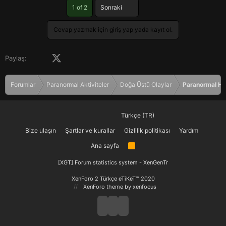
Son
1 of 2
Sonraki
Cevap yazmak için giriş yap yada kayıt ol.
Facebook
X (Twitter)
LinkedIn
Pinterest
Tumblr
WhatsApp
E-posta
Paylaş:
Forumlar
Paranormal Aktiviteler
Doğa Üstü Olaylar
Paranormal Hi
Türkçe (TR)
Bize ulaşın
Şartlar ve kurallar
Gizlilik politikası
Yardım
Ana sayfa
R
S
S
[XGT] Forum statistics system
- XenGenTr
XenForo 2 Türkçe eTiKeT™ 2020
XenForo theme
by xenfocus