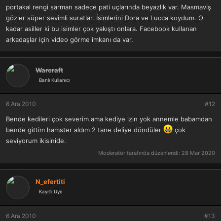
portakal rengi sarman sadece pati uçlarında beyazlık var. Masmaviş
gözler süper sevimli suratlar. İsimlerini Dora ve Lucca koydum. O
kadar asiller ki bu isimler çok yakıştı onlara. Facebook kullanan
arkadaşlar için video görme imkanı da var.
Warcraft
Banlı Kullanıcı
6 Ara 2010
#12
Bende kedileri çok severim ama kediye izin yok annemle babamdan
bende gittim hamster aldım 2 tane deliye döndüler
çok
seviyorum ikisinide.
Moderatör tarafında düzenlendi:
28 Mar 2020
N_efertiti
Kayıtlı Üye
6 Ara 2010
#13