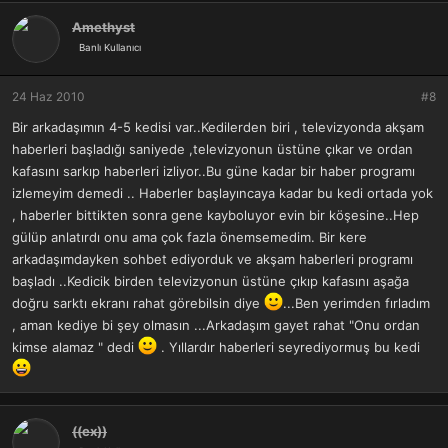
Amethyst
Banlı Kullanıcı
24 Haz 2010
#8
Bir arkadaşımın 4-5 kedisi var..Kedilerden biri , televizyonda akşam
haberleri başladığı saniyede ,televizyonun üstüne çıkar ve ordan
kafasını sarkıp haberleri izliyor..Bu güne kadar bir haber programı
izlemeyim demedi .. Haberler başlayıncaya kadar bu kedi ortada yok
, haberler bittikten sonra gene kayboluyor evin bir köşesine..Hep
gülüp anlatırdı onu ama çok fazla önemsemedim. Bir kere
arkadaşımdayken sohbet ediyorduk ve akşam haberleri programı
başladı ..Kedicik birden televizyonun üstüne çıkıp kafasını aşağa
doğru sarktı ekranı rahat görebilsin diye
...Ben yerimden fırladım
, aman kediye bi şey olmasın ...Arkadaşım gayet rahat "Onu ordan
kimse alamaz " dedi
. Yıllardır haberleri seyrediyormuş bu kedi
((ex))