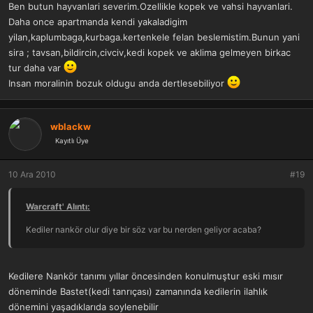
Ben butun hayvanlari severim.Ozellikle kopek ve vahsi hayvanlari.
Daha once apartmanda kendi yakaladigim
yilan,kaplumbaga,kurbaga.kertenkele felan beslemistim.Bunun yani
sira ; tavsan,bildircin,civciv,kedi kopek ve aklima gelmeyen birkac
tur daha var
Insan moralinin bozuk oldugu anda dertlesebiliyor
wblackw
Kayıtlı Üye
10 Ara 2010
#19
Warcraft' Alıntı:
Kediler nankör olur diye bir söz var bu nerden geliyor acaba?
Kedilere Nankör tanımı yıllar öncesinden konulmuştur eski mısır
döneminde Bastet(kedi tanrıçası) zamanında kedilerin ilahlık
dönemini yaşadıklarıda soylenebilir