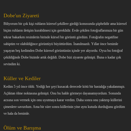
Dobe'un Ziyareti
Biliyorum bir çok kişi ruhların küresel şekillere girdiği konusunda şüphelidir ama küresel
biçim ruhların iletişim kurabilmesi için gereklidir. Evde çekilen fotoğraflarımıza bir gün
tekrar bakarken resimlerin birinde kürsel bir görüntü gördüm. Fotoğrafın negatifine
sahiptim ve olabildiğince görüntüyü büyüttürdüm. İnanılmazdı. Yıllar önce benimle
yaşayan beş kedimden Dobe küresel görüntünün içinde yer alıyordu. Oysa bu fotoğraf
çekildiğinde Dobe bizimle artık değildi. Dobe bizi ziyarete gelmişti. Buna o kadar çok
sevindim ki.
Küller ve Kediler
Kedim 5 yıl önce öldü. Yediği her şeyi kusacak derecede kötü bir hastalığa yakalanmıştı.
Açlıktan ölme noktasına gelmişti. Onu bu halde görmeye dayanamıyordum. Sonunda
acısına son vermek için onu uyutmaya karar verdim. Daha sonra onu yaktırıp küllerini
çimenlere savurdum. Ama bir süre sonra küllerinin yine aynı kutuda durduğunu gördüm
ve hala da benimle.
Ölüm ve Barışma