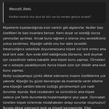
1 aylıklar ve tam yemelikler. İki kardeş. Dişi ve erkek. Dişi Beyaz,
Warcraft' Alıntı:
sadece kafasında ve kuyruğunda bir parça siyah leke var, erkek
portakal rengi sarman sadece pati uçlarında beyazlık var.
Kediler nankör olur diye bir söz var bu nerden geliyor acaba?
Masmaviş gözler süper sevimli suratlar. İsimlerini Dora ve Lucca
koydum. O kadar asiller ki bu isimler çok yakıştı onlara. Facebook
Köpeklerle kıyaslandığında evet nankör gibi algılanırlar. Kediler bazı
kullanan arkadaşlar için video görme imkanı da var.
özellikleri ile bazı insanlara benzer. Karnı doyar ve istediği olursa
yanınızdan ayrılmaz. Ancak buna rağmen o isterse onu sevebilirsiniz
yoksa sevdirmez. Köpeğin sahibi onu her daim sevebilir.
İmkansızlığınız sebebiyle doyuramazsanız köpek sizi terk etmez ama
kedi terk eder. Aynı evde kilitli kaldığınızda ölürseniz, kedi doymak
için cesedinizin tadına bakabilir ama köpek bunu yapmaz. (Örnekleri
var o sebeple yazabiliyorum) Ayrıca köpek sizin için ölebilir ama kedi
bunu yapmaz.
Kediyi suçlayamayız çünkü dikkat ederseniz insanın özelliklerine çok
yakındır. Köpeğin bu güzel davranışları da insanlarda vardır elbette
ama köpeğin sahibini bilerek üzdüğü görülmemiştir çok nadir
durumlar dışında. Kedi cezalandırır ve süründürür ama köpek
sadece çok farklı durumlarda hoşlanmadığınız şeyi yapar. (Sonradan
türetilen köpek türlerinde müdahaleden dolayı sorunlar oluşmuştur)
Burada dikkat ederseniz kedi ve köpeği karşılaştırdık. Eğer