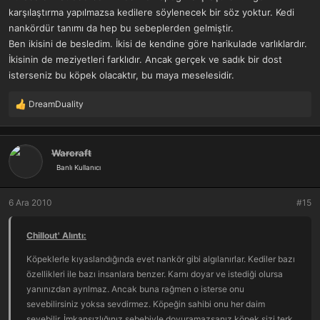
karşılaştırma yapılmazsa kedilere söylenecek bir söz yoktur. Kedi
nankördür tanımı da hep bu sebeplerden gelmiştir.
Ben ikisini de besledim. İkisi de kendine göre harikulade varlıklardır.
İkisinin de meziyetleri farklıdır. Ancak gerçek ve sadık bir dost
isterseniz bu köpek olacaktır, bu maya meselesidir.
DreamDuality
T
e
p
k
Warcraft
i
Banlı Kullanıcı
l
e
r
6 Ara 2010
#15
:
Chillout' Alıntı:
Köpeklerle kıyaslandığında evet nankör gibi algılanırlar. Kediler bazı
özellikleri ile bazı insanlara benzer. Karnı doyar ve istediği olursa
yanınızdan ayrılmaz. Ancak buna rağmen o isterse onu
sevebilirsiniz yoksa sevdirmez. Köpeğin sahibi onu her daim
sevebilir. İmkansızlığınız sebebiyle doyuramazsanız köpek sizi terk