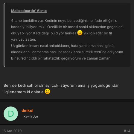
Malicedourde' Alıntı:
4 tane tombilim var. Kedinin neye benzediğini, ne ifade ettiğini o
kadar iyi biliyorum ki. Özellikle bir tanesi sanki aklınızdan geçenleri
okuyabiliyor. Kedi değil bu diyor herkes
9 kilo kadar bir fil
yavrusu zaten.
Üzgünken insanı nasıl anladıklarını, hata yaptılarsa nasıl gönül
alacaklarını, damarıma nasıl basacaklarını sürekli tecrübe ediyorum.
Bir süredir ciddi bir rahatsızlık geçiriyorum ve zaman zaman
duygusal iniş çıkışlarım oluyor. O zaman hepsinin ruh hali değişiyor.
Ben üzgünsem onlar da uzak bir köşeye kıvrılıyorlar. Ben
mutluysam sürekli etrafımdalar. Onlarda bütün yaratılan canlılardan
farklı olarak bir özen var sanki bana göre. Allah kedileri yaratırken
Ben de kedi sahibi olmayı çok istiyorum ama iş yoğunluğundan
enine boyuna bütün ayrıntıları belirlemiş sanki. Büyük kediler de
ilgilenemem ki onlarla
aynı şekilde.
Kedi kadar kusursuz, benzersiz, güzel bir canlı yok gibi geliyor. En
çirkini bile ayrı güzel
dmkol
D
Kayıtlı Üye
Bu arada kedi isteyen arkadaşlarım için bir teklifte bulunmak
istiyorum
6 Ara 2010
#14
Evde 2 tane dünya güzeli bebeğim var. Annelerini köpek öldürmüş.