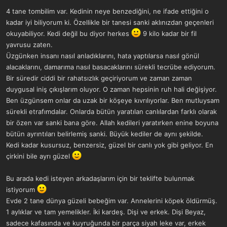
4 tane tombilim var. Kedinin neye benzediğini, ne ifade ettiğini o
kadar iyi biliyorum ki. Özellikle bir tanesi sanki aklınızdan geçenleri
okuyabiliyor. Kedi değil bu diyor herkes
9 kilo kadar bir fil
yavrusu zaten.
Üzgünken insanı nasıl anladıklarını, hata yaptılarsa nasıl gönül
alacaklarını, damarıma nasıl basacaklarını sürekli tecrübe ediyorum.
Bir süredir ciddi bir rahatsızlık geçiriyorum ve zaman zaman
duygusal iniş çıkışlarım oluyor. O zaman hepsinin ruh hali değişiyor.
Ben üzgünsem onlar da uzak bir köşeye kıvrılıyorlar. Ben mutluysam
sürekli etrafımdalar. Onlarda bütün yaratılan canlılardan farklı olarak
bir özen var sanki bana göre. Allah kedileri yaratırken enine boyuna
bütün ayrıntıları belirlemiş sanki. Büyük kediler de aynı şekilde.
Kedi kadar kusursuz, benzersiz, güzel bir canlı yok gibi geliyor. En
çirkini bile ayrı güzel
Bu arada kedi isteyen arkadaşlarım için bir teklifte bulunmak
istiyorum
Evde 2 tane dünya güzeli bebeğim var. Annelerini köpek öldürmüş.
1 aylıklar ve tam yemelikler. İki kardeş. Dişi ve erkek. Dişi Beyaz,
sadece kafasında ve kuyruğunda bir parça siyah leke var, erkek