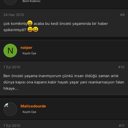
Banlı Kullanıcı
24 Haz 2010
#9
çok komikmiş
acaba bu kedi önceki yaşamında bir haber
spikerimiydi?
nalper
N
Kayıtlı Üye
7 Eyl 2010
#10
Ben önceki yaşama inanmıyorum çünkü insan öldüğü zaman artık
dünya kapısı ona kapanır.kabir hayatı yaşar yani reankarnasyon falan
hikaye...
Malicedourde
Kayıtlı Üye
7 Eyl 2010
#11