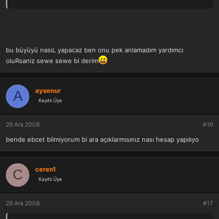
yapılır ve saat aksi yönde devamedilir. a) Daire. b) Y harfine
benzeyen, daireyi üçe bölen çizgi. c) Sişaretleri. d) İçteki küçük
daireler
aşağıdaki yalnız mehmet ismine göre hazırlanan bir talismandır...
bu büyüyü nasıL yapacaz ben onu pek anlamadım yardımcı
oluRsaniz sewe sewe bi derim
aysenur
A
Kayıtlı Üye
26 Ara 2008
#16
bende ebcet bilmiyorum bi ara açıklarmısınız nası hesap yapılıyo
ceren1
C
Kayıtlı Üye
26 Ara 2008
#17