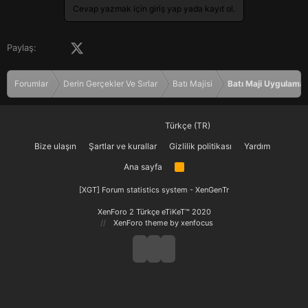
Cevap yazmak için giriş yap yada kayıt ol.
Facebook
X (Twitter)
LinkedIn
Pinterest
Tumblr
WhatsApp
E-posta
Paylaş:
Forumlar
Derin Gerçekler Ve Sırlar
Batı Majisi
Batı Maji Uygulamal
Türkçe (TR)
Bize ulaşın
Şartlar ve kurallar
Gizlilik politikası
Yardım
Ana sayfa
R
S
S
[XGT] Forum statistics system
- XenGenTr
XenForo 2 Türkçe eTiKeT™ 2020
XenForo theme
by xenfocus