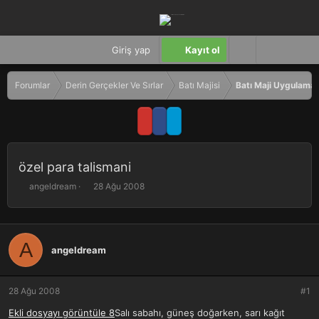
Giriş yap
Kayıt ol
Forumlar
Derin Gerçekler Ve Sırlar
Batı Majisi
Batı Maji Uygulamal
özel para talismani
K
B
angeldream
28 Ağu 2008
o
a
n
ş
b
l
u
a
A
angeldream
y
n
u
g
b
ı
a
ç
28 Ağu 2008
#1
ş
t
Ekli dosyayı görüntüle 8
Salı sabahı, güneş doğarken, sarı kağıt
l
a