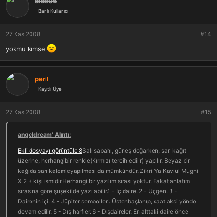
dido06
Banlı Kullanıcı
27 Kas 2008
#14
yokmu kımse
peril
Kayıtlı Üye
27 Kas 2008
#15
angeldream' Alıntı:
Ekli dosyayı görüntüle 8
Salı sabahı, güneş doğarken, sarı kağıt
üzerine, herhangibir renkle(Kırmızı tercih edilir) yapılır. Beyaz bir
kağıda sarı kalemleyapılması da mümkündür. Zikri ‘Ya Kaviül Mugni
X 2 + kişi ismidir.Herhangi bir yazılım sırası yoktur. Fakat anlatım
sırasına göre şuşekilde yazılabilir.1 - İç daire. 2 - Üçgen. 3 -
Dairenin içi. 4 - Jüpiter sembolleri. Üstenbaşlanıp, saat aksi yönde
devam edilir. 5 - Dış harfler. 6 - Dışdaireler. En alttaki daire önce