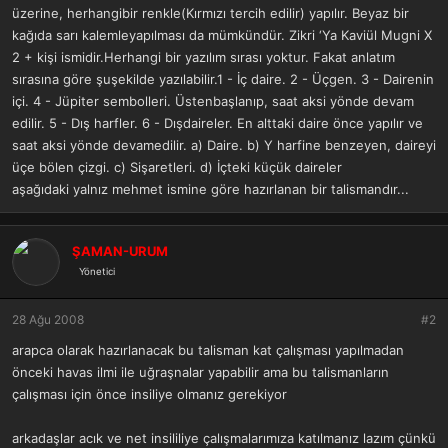
a
r
üzerine, herhangibir renkle(Kırmızı tercih edilir) yapılır. Beyaz bir
t
i
kağıda sarı kalemleyapılması da mümkündür. Zikri ‘Ya Kaviül Mugni X
a
h
2 + kişi ismidir.Herhangi bir yazılım sırası yoktur. Fakat anlatım
n
i
sırasına göre şuşekilde yazılabilir.1 - İç daire. 2 - Üçgen. 3 - Dairenin
içi. 4 - Jüpiter sembolleri. Üstenbaşlanıp, saat aksi yönde devam
edilir. 5 - Dış harfler. 6 - Dışdaireler. En alttaki daire önce yapılır ve
saat aksi yönde devamedilir. a) Daire. b) Y harfine benzeyen, daireyi
üçe bölen çizgi. c) Sişaretleri. d) İçteki küçük daireler
aşağıdaki yalnız mehmet ismine göre hazırlanan bir talismandır...
ŞAMAN-URUM
Yönetici
28 Ağu 2008
#2
arapca olarak hazırlanacak bu talisman kat çalışması yapılmadan
önceki havas ilmi ile uğraşnalar yapabilir ama bu talismanların
çalışması için önce insiliye olmanız gerekiyor
arkadaşlar acık ve net insililiye çalışmalarımıza katılmanız lazım çünkü