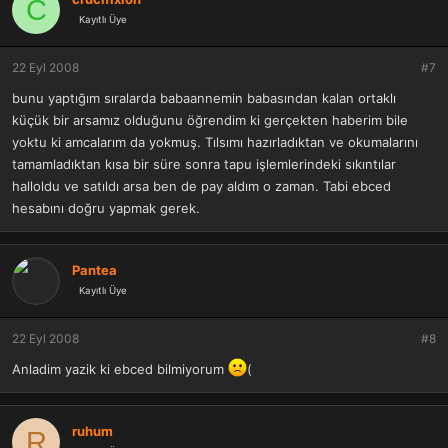
C
Kayıtlı Üye
22 Eyl 2008
#7
bunu yaptığım sıralarda babaannemin babasından kalan ortaklı
küçük bir arsamız olduğunu öğrendim ki gerçekten haberim bile
yoktu ki amcalarım da yokmuş. Tılsımı hazırladıktan ve okumalarını
tamamladıktan kısa bir süre sonra tapu işlemlerindeki sıkıntılar
halloldu ve satıldı arsa ben de pay aldım o zaman. Tabi ebced
hesabını doğru yapmak gerek.
Pantea
Kayıtlı Üye
22 Eyl 2008
#8
Anladim yazik ki ebced bilmiyorum
(
ruhum
R