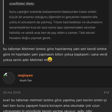
crucifixion' Alıntı:
bunu yaptığım sıralarda babaannemin babasından kalan ortaklı
küçük bir arsamız olduğunu öğrendim ki gerçekten haberim bile
yoktu ki amcalarım da yokmuş. Tılsımı hazırladıktan ve okumalarını
tamamladıktan kısa bir süre sonra tapu işlemlerindeki sıkıntılar
halloldu ve satıldı arsa ben de pay aldım o zaman. Tabi ebced
hesabını doğru yapmak gerek.
bu talisman Mehmet ismine göre hazırlanmış yani sen kendi ismine
göre mi hazırladın yani yapmasını bilion yoksa başkasım ı sana verdi
yoksa senin adın Mehmet mi
majisyen
Kayıtlı Üye
26 Ara 2008
#18
evet bu talisman mehmet ismine göre yapılmış yani benim ismim iyi
bari ben bunu yapayım hazıra konayım ama okumalar çok uzun
uğraşamam bi gönüllüde benim yerime okusun :willy_nilly: