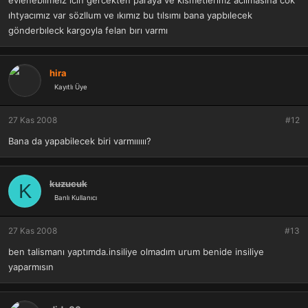
evlenebılmeız ıcın gercekten paraya ve kısmetlerımz acılmasına cok
ıhtyacımız var sözllum ve ıkımız bu tılsımı bana yapbılecek
gönderbıleck kargoyla felan bırı varmı
hira
Kayıtlı Üye
27 Kas 2008
#12
Bana da yapabilecek biri varmıııııı?
kuzucuk
K
Banlı Kullanıcı
27 Kas 2008
#13
ben talismanı yaptımda.insiliye olmadım urum benide insiliye
yaparmısın