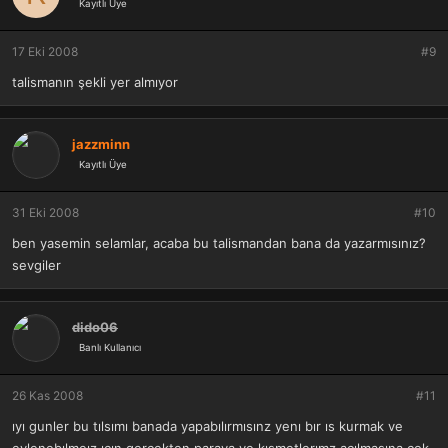
Kayıtlı Üye
17 Eki 2008
#9
talismanın şekli yer almıyor
jazzminn
Kayıtlı Üye
31 Eki 2008
#10
ben yasemin selamlar, acaba bu talismandan bana da yazarmısınız?
sevgiler
dido06
Banlı Kullanıcı
26 Kas 2008
#11
ıyı gunler bu tılsımı banada yapabılırmısınz yenı bır ıs kurmak ve