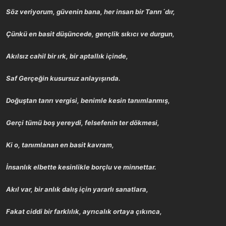
a
r
Söz veriyorum, güvenin bana, her insan bir Tanrı´dır,
t
i
a
h
n
i
Çünkü en basit düşüncede, gençlik sıkıcı ve durgun,
Akılsız cahil bir ırk, bir aptallık içinde,
Saf Gerçeğin kusursuz anlayışında.
Doğuştan tanrı vergisi, benimle kesin tanımlanmış,
Gerçi tümü boş yereydi, felsefenin ter dökmesi,
Ki o, tanımlanan en basit kavram,
İnsanlık elbette kesinlikle borçlu ve minnettar.
Akıl var, bir anlık dalış için yararlı sanatlara,
Fakat ciddi bir farklılık, ayrıcalık ortaya çıkınca,