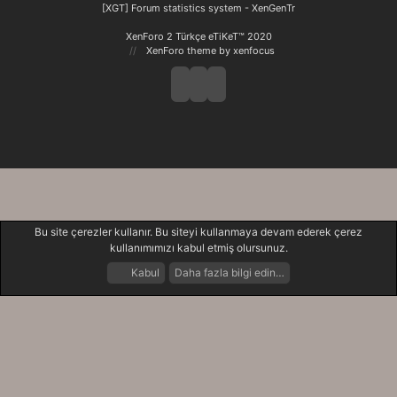
S
[XGT] Forum statistics system
- XenGenTr
XenForo 2 Türkçe eTiKeT™ 2020
XenForo theme
by xenfocus
Bu site çerezler kullanır. Bu siteyi kullanmaya devam ederek çerez
kullanımımızı kabul etmiş olursunuz.
Kabul
Daha fazla bilgi edin…
Forumlar
Neler Yeni
Giriş Yap
Kayıt Ol