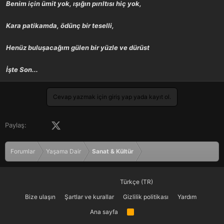
Benim için ümit yok, ışığın pırıltısı hiç yok,
Kara patikamda, ödünç bir teselli,
Henüz buluşacağım gülen bir yüzle ve dürüst
İşte Son...
Cevap yazmak için giriş yap yada kayıt ol.
Facebook
X (Twitter)
LinkedIn
Pinterest
Tumblr
WhatsApp
E-posta
Paylaş:
Forumlar
Yaşama Dair
Sanat & Kültür
Türkçe (TR)
Bize ulaşın
Şartlar ve kurallar
Gizlilik politikası
Yardım
Ana sayfa
R
S