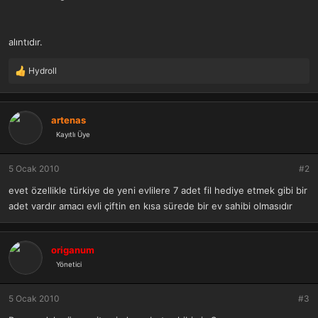
alıntıdır.
Hydroll
T
e
p
k
artenas
i
Kayıtlı Üye
l
e
r
5 Ocak 2010
#2
:
evet özellikle türkiye de yeni evlilere 7 adet fil hediye etmek gibi bir
adet vardır amacı evli çiftin en kısa sürede bir ev sahibi olmasıdır
origanum
Yönetici
5 Ocak 2010
#3