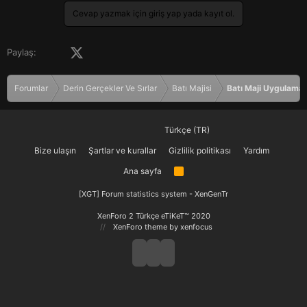
Cevap yazmak için giriş yap yada kayıt ol.
Facebook
X (Twitter)
LinkedIn
Pinterest
Tumblr
WhatsApp
E-posta
Paylaş:
Forumlar
Derin Gerçekler Ve Sırlar
Batı Majisi
Batı Maji Uygulamal
Türkçe (TR)
Bize ulaşın
Şartlar ve kurallar
Gizlilik politikası
Yardım
Ana sayfa
R
S
S
[XGT] Forum statistics system
- XenGenTr
XenForo 2 Türkçe eTiKeT™ 2020
XenForo theme
by xenfocus