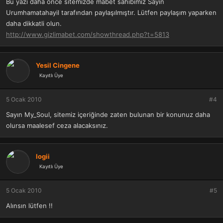
Bu yazı daha önce sitemizde mabet sahibimiz Sayın
Urumhamatahayil tarafından paylaşılmıştır. Lütfen paylaşım yaparken
daha dikkatli olun.
http://www.gizlimabet.com/showthread.php?t=5813
Yesil Cingene
Kayıtlı Üye
5 Ocak 2010
#4
Sayın My_Soul, sitemiz içeriğinde zaten bulunan bir konunuz daha
olursa maalesef ceza alacaksınız.
logii
Kayıtlı Üye
5 Ocak 2010
#5
Alınsın lütfen !!