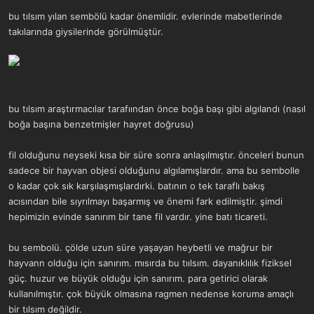
a
r
bu tılsım yılan sembölü kadar önemlidir. evlerinde mabetlerinde
t
i
takılarında giysilerinde görülmüştür.
a
h
n
i
bu tılsım araştırmacılar tarafıından önce boğa başı gibi algılandı (nasıl
boğa başına benzetmişler hayret doğrusu)
fil olduğunu neyseki kısa bir süre sonra anlaşılmıştır. önceleri bunun
sadece bir hayvan objesi olduğunu algılamışlardır. ama bu sembolle
o kadar çok sık karşılaşmışlardırki. batının o tek taraflı bakış
acısından bile sıyrılmayı başarmış ve önemi fark edilmiştir. şimdi
hepimizin evinde sanırım bir tane fil vardır. yine batı ticareti.
bu sembolü. çölde uzun süre yaşayan heybetli ve mağrur bir
hayvann olduğu için sanırım. mısırda bu tıılsım. dayanıklılık fiziksel
güç. huzur ve büyük olduğu için sanırım. para getirici olarak
kullanılmıştır. çok büyük olmasına ragmen nedense koruma amaçlı
bir tılsım değildir.