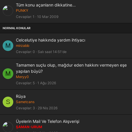
t
t
K
S
Tüm konu açanların dikkatine...
l
i
a
PUNKY
i
l
b
Cevaplar
1
10 Mar 2009
i
i
t
t
l
i
Celcelutiye hakkında yardım ihtiyacı
M
mirzabb
Cevaplar
0
Salı saat 14:51'de
Tamamen suçlu olup, mağdur eden hakkını vermeyen eşe
yapılan büyü?
M
Meryy0
Cevaplar
5
1 Ağu 2026
Rüya
S
Sametcans
Cevaplar
3
29 Nis 2026
Üyelerin Mail Ve Telefon Alışverişi
ŞAMAN-URUM