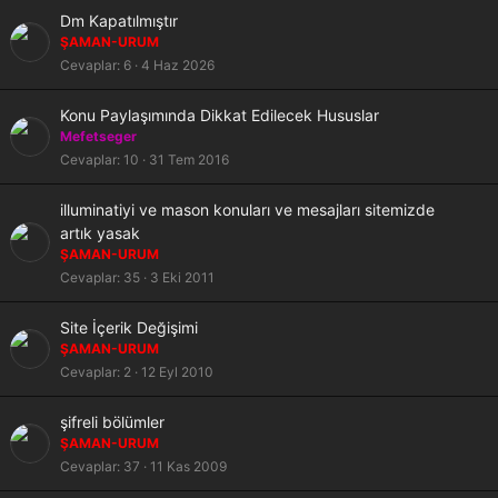
t
S
Dm Kapatılmıştır
a
ŞAMAN-URUM
b
Cevaplar
6
4 Haz 2026
i
t
S
Konu Paylaşımında Dikkat Edilecek Hususlar
a
Mefetseger
b
Cevaplar
10
31 Tem 2016
i
t
K
S
illuminatiyi ve mason konuları ve mesajları sitemizde
i
a
artık yasak
l
b
ŞAMAN-URUM
i
i
Cevaplar
35
3 Eki 2011
t
t
l
S
Site İçerik Değişimi
i
a
ŞAMAN-URUM
b
Cevaplar
2
12 Eyl 2010
i
t
K
S
şifreli bölümler
i
a
ŞAMAN-URUM
l
b
Cevaplar
37
11 Kas 2009
i
i