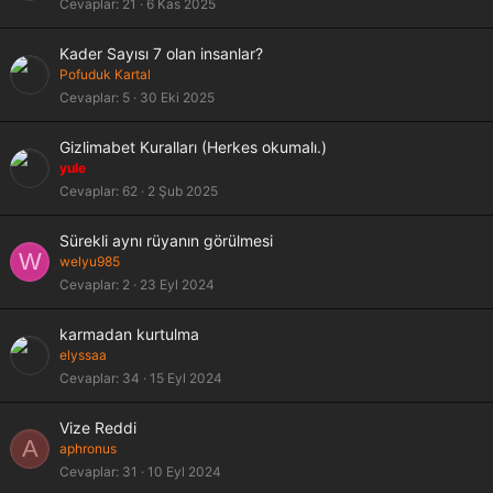
Cevaplar
21
6 Kas 2025
Kader Sayısı 7 olan insanlar?
Pofuduk Kartal
Cevaplar
5
30 Eki 2025
Gizlimabet Kuralları (Herkes okumalı.)
yule
Cevaplar
62
2 Şub 2025
Sürekli aynı rüyanın görülmesi
W
welyu985
Cevaplar
2
23 Eyl 2024
karmadan kurtulma
elyssaa
Cevaplar
34
15 Eyl 2024
Vize Reddi
A
aphronus
Cevaplar
31
10 Eyl 2024