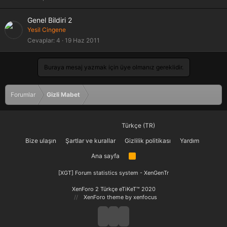
Genel Bildiri 2
Yesil Cingene
Cevaplar
4
19 Haz 2011
Buraya mesaj yazmak için üye olmanız gereklidir.
Forumlar
Gizli Mabet
Türkçe (TR)
Bize ulaşın
Şartlar ve kurallar
Gizlilik politikası
Yardım
Ana sayfa
R
S
S
[XGT] Forum statistics system
- XenGenTr
XenForo 2 Türkçe eTiKeT™ 2020
XenForo theme
by xenfocus