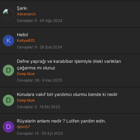
Şarkı
Askanarch
Cevaplar
5
24 Ağu 2024
Hello!
K
KellyelEfS
Cevaplar
9
28 Şub 2024
Defne yaprağı ve karabiber işlemiyle öteki varlıkları
çağarmıs mı oluruz
D
Deep blue
Cevaplar
36
6 Kas 2023
Konulara vakıf biri yardımcı olurmu bende ki nedir
D
Deep blue
Cevaplar
2
16 Eki 2023
Rüyalarin anlamı nedir ? Lutfen yardim edin.
D
djinn07
Cevaplar
15
30 Eyl 2023