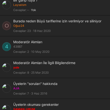
Bir garip rüya ?
ö
Layseism
n
Cevaplar
–
Yok
l
e
Burada neden Büyü tariflerine izin verilmiyor ve siliniyor
n
O
Oğuz24
d
Cevaplar
23
18 Haz 2020
i
r
Moderatör Alımları
4
43887
Cevaplar
2
10 May 2020
Moderatör Alımları İle İlgili Bilgilendirme
yule
Cevaplar
8
25 Mar 2020
Üyelerin ''soruları'' hakkında
AJA
Cevaplar
7
3 Haz 2016
Üyelerin okuması gerekenler
ŞAMAN-URUM