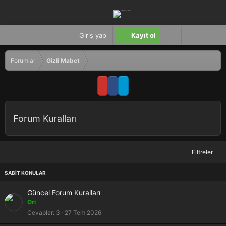
Giriş yap
Kayıt ol
Forumlar
Gizli Mabet
Forum Kuralları
Filtreler
S
Güncel Forum Kuralları
a
Ori
b
Cevaplar
3
27 Tem 2026
i