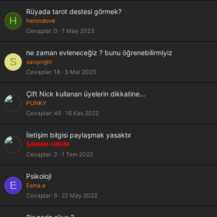
Rüyada tarot destesi görmek?
H
herondove
Cevaplar
0
1 May 2023
ne zaman evleneceğiz ? bunu öğrenebilirmiyiz
S
sarışıngirl
Cevaplar
18
3 Mar 2023
Çift Nick kullanan üyelerin dikkatine...
PUNKY
Cevaplar
46
16 Kas 2022
İletişim bilgisi paylaşmak yasaktır
ŞAMAN-URUM
Cevaplar
2
1 Tem 2022
Psikoloji
E
Esma.a
Cevaplar
6
22 May 2022
Y