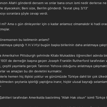
alarınızın Allah’ı gönderdi dersem ve onlar bana onun ismi nedir derlerse n
yle diyeceksin; Beni size, Ben’im gönderdi. Tevrat çıkış 3/13”
cıyı soranlara şöyle cevap verdi.
il mi? Ama o gün dinleyenler için o kadar anlamsız olmamalıdır ki hadi or
mışlar.
r önemsenen bu kelimenin anlamı?
latmaya çalıştığı Y.H.V.H’yi bugün başka birilerinin daha anlatmaya çalı
da Amerika’nın Pittsburgh şehrinde Kitabı Mukaddes öğrencileri adında b
mi, 1931 de derneğin başına geçen Joseph Franklin Rutherford tarafından 
çeşitli yayınlarla gerçek Tanrının Yehova olduğunu anlatmaya çalışmaktadır
rlar ve amaçları bu din devletini kurmaktır.
lerle hemen hiç ilişkisi yoktur ve günümüzde Türkiye dahil bir çok ülkede
 bilmeden şeytanla işbirliği yaptığına inanır, hiçbir ulusal bayrağı selaml
”
ahitleri tarafından Amerika’da bastırılmış “Allah Hak olsun” isimli Türkçe b