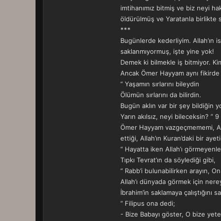
imtihanımız bitmiş ve biz neyi h
öldürülmüş ve Yaratanla birlikte
***
Bugünlerde kederliyim. Allah’ın 
saklanmıyormuş, işte yine yok!
Demek ki bilmekle iş bitmiyor. Ki
Ancak Ömer Hayyam aynı fikirde 
“ Yaşamın sırlarını bileydin
Ölümün sırlarını da bilirdin.
Bugün aklın var bir şey bildiğin y
Yarın akılsız, neyi bileceksin? ” 9
Ömer Hayyam vazgeçmememi, Alla
ettiği, Allah’ın Kuran’daki bir ayeti
“ Hayatta iken Allah’ı görmeyenle
Tıpkı Tevrat’ın da söylediği gibi,
“ Rabb’i bulunabilirken arayın, On
Allah’ı dünyada görmek için nerey
İbrahim’in saklamaya çalıştığını s
“ Filipus ona dedi;
- Bize Babayı göster, O bize yete