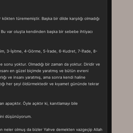
 kökten türememiştir. Başka bir dilde karşılığı olmadığı
, 2- Bu var oluşta kendinden başka bir sebebe ihtiyacı
İlim, 3-İşitme, 4-Görme, 5-İrade, 6-Kudret, 7-İfade, 8-
e de sonu yoktur. Olmadığı bir zaman da yoktur. Diridir ve
İnsanı en güzel biçimde yaratmış ve bütün evreni
lığı ve insanı yaratmış, ama sonra kendi haline
ttığı her şeyi öldürmektedir ve kıyamet gününde tekrar
 apaçıktır. Öyle açıktır ki, kanıtlamayı bile
iğini düşünüyorum.
man neler olmuş da bizler Yahve demekten vazgeçip Allah