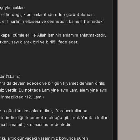
şöyle açıklar;
, elifin değişik anlamlar ifade eden görüntüleridir.
elif harfinin elbisesi ve cennetidir. Lamelif harfindeki
apalı cümleleri ile Allah isminin anlamını anlatmaktadır.
irken, sayı olarak biri ve birliği ifade eder.
ir.(1.Lam.)
ra da devam edecek ve bir gün kıyamet denilen diriliş
miz yerdir. Bu noktada Lam yine aynı Lam, âlem yine aynı
inmezliktedir.(2. Lam.)
 o gün tüm insanlar dirilmiş, Yaratıcı kullarına
dirildiği ilk cennette olduğu gibi artık Yaratan kulları
 ikinci Lama bitişik olması bu nedenledir.
r ki, artık dünyadaki yaşamımız boyunca süren