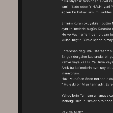
“ Hıristiyanlık tarihinden evvel k
ismini ifade eden Y.H.V.H, yani Yo
edilen bu kutsal isim, mukaddes k
Eminim Kuran okuyabilen bütün Müs
aynı kelimelerle bugün Kuran’da 
He ve Vav harflerinden oluşan bu 
kullanılmıştır. Cümle içinde olm
Enteresan değil mi? İsterseniz ş
Bir çok dergahın kapısında, bir ç
Yahve veya Ya Hu. Ya Hüve vey
Artık bu kelimelerin aynı şey old
inanıyorum.
Haz. Musa’dan önce nerede olduğ
“ Hu eski bir Mısır tanrısıdır. Evr
Yahudilerin Tanrısını anlamaya ça
inandığı Hu’dur. İsimler birbirinden
Peki ya Allah?