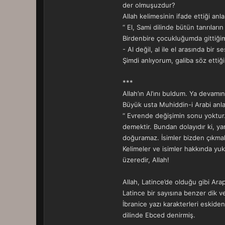
der olmuşuzdur?
Allah kelimesinin ifade ettiği anl
“ El, Sami dilinde bütün tanrıları
Birdenbire çocukluğumda gittiğim
- Al değil, al ile el arasında bir 
Şimdi anlıyorum, galiba söz ettiği o
***
Allah’ın Al’ını buldum. Ya devamı
Büyük usta Muhiddin-i Arabi anla
“ Evrende değişimin sonu yoktur.
demektir. Bundan dolayıdır ki, yarat
doğuramaz. İsimler bizden çıkmakta
Kelimeler ve isimler hakkında yuk
üzeredir, Allah!
Allah, Latince’de olduğu gibi Arap
Latince bir sayısına benzer dik ve
İbranice yazı karakterleri eskide
dilinde Ebced denirmiş.