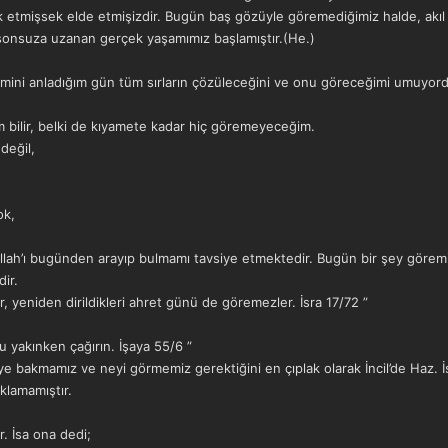
ak etmişsek elde etmişizdir. Bugün baş gözüyle göremediğimiz halde, akıl 
 sonsuza uzanan gerçek yaşamımız başlamıştır.(He.)
ismini anladığım gün tüm sırların çözüleceğini ve onu göreceğimi umuyo
m bilir, belki de kıyamete kadar hiç göremeyeceğim.
değil,
ok,
h’ı bugünden arayıp bulmamı tavsiye etmektedir. Bugün bir şey göremi
dir.
r, yeniden dirildikleri ahret günü de göremezler. İsra 17/72 ”
u yakınken çağırın. İşaya 55/6 ”
e bakmamız ve neyi görmemiz gerektiğini en çıplak olarak İncil’de Haz. İs
aklamamıştır.
r. İsa ona dedi;