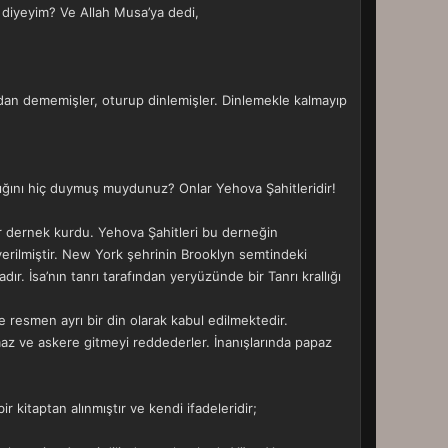
e diyeyim? Ve Allah Musa’ya dedi,
adan dememişler, oturup dinlemişler. Dinlemekle kalmayıp
ştığını hiç duymuş muydunuz? Onlar Yehova Şahitleridir!
ir dernek kurdu. Yehova Şahitleri bu derneğin
verilmiştir. New York şehrinin Brooklyn semtindeki
. İsa’nın tanrı tarafından yeryüzünde bir Tanrı krallığı
 resmen ayrı bir din olarak kabul edilmektedir.
amaz ve askere gitmeyi reddederler. İnanışlarında papaz
ir kitaptan alınmıştır ve kendi ifadeleridir;