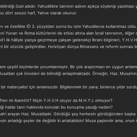
ldirdiği özel adıdır. Yahudilikte tanrının adının açıkça söylenip yazılmas
i bu dört sessiz harf, Yahve olarak okunur.
n ve özellikle İÖ 3. yüzyıldan sonra bu isim Yahudilerce kullanılmaz oldu
i Yunan ve Roma kültürlerini de etkisi altına alan İsrail tanrısının, diğer
it’i ilk hâliyle yazıya geçirmeye çalışan gelenekçi İbrani bilginleri, Y.H.V.
i bir sözcük geliştirdiler. Hıristiyan dünya Rönesans ve reform sonrası 
anlamı çeşitli biçimlerde yorumlanmıştır. Bir çok araştırmacı en uygun anla
sa’dan çok önceleri de bilindiği anlaşılmaktadır. Örneğin, Haz. Musa’nın
 bir materyalist için anlamsızdır. Bilgilenmek bir yana, binlerce yıldır so
rften mi ibarettir? Niçin Y.H.V.H oluyor da M.H.Y.L olmuyor?
diği halde tanrı hakkında konulan bu konuşma yasağı neden?
llah’ı arayan Haz. Musa’dadır. Gördüğü şey herkesin gördüğünden başka bi
esin anladığı şeyler de değildir ki anlatabilsin! Musa şaşkındır ama, onun