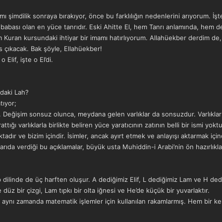
amı şimdilik sonraya bırakıyor, önce bu farklılığın nedenlerini arıyorum. İşt
n babası olan en yüce tanrıdır. Eski Ahitte El, hem Tanrı anlamında, hem de
 Kuran kursundaki ihtiyar bir imamı hatırlıyorum. Allahüekber derdim de, 
ses çıkacak. Bak şöyle, Ellahüekber!
 Elif, işte o El’di.
ndaki Lah?
tıyor;
 Değişim sonsuz olunca, meydana gelen varlıklar da sonsuzdur. Varlıkla
tığı varlıklarla birlikte beliren yüce yaratıcının zatının belli bir ismi yoktu
dır ve bizim içindir. İsimler, ancak ayırt etmek ve anlayışı aktarmak içind
arıda verdiği bu açıklamalar, büyük usta Muhiddin-i Arabi’nin ön hazırlıkla
 dilinde de üç harften oluşur. A dediğimiz Elif, L dediğimiz Lam ve H dediği
 düz bir çizgi, Lam tıpkı bir olta iğnesi ve He’de küçük bir yuvarlaktır.
n aynı zamanda matematik işlemler için kullanılan rakamlarmış. Hem bir k