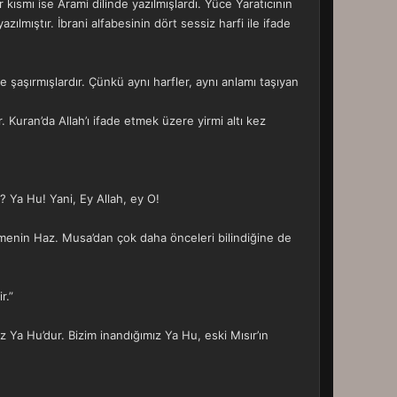
 kısmı ise Arami dilinde yazılmışlardı. Yüce Yaratıcının
ılmıştır. İbrani alfabesinin dört sessiz harfi ile ifade
şaşırmışlardır. Çünkü aynı harfler, aynı anlamı taşıyan
Kuran’da Allah’ı ifade etmek üzere yirmi altı kez
? Ya Hu! Yani, Ey Allah, ey O!
limenin Haz. Musa’dan çok daha önceleri bilindiğine de
r.”
 Ya Hu’dur. Bizim inandığımız Ya Hu, eski Mısır’ın