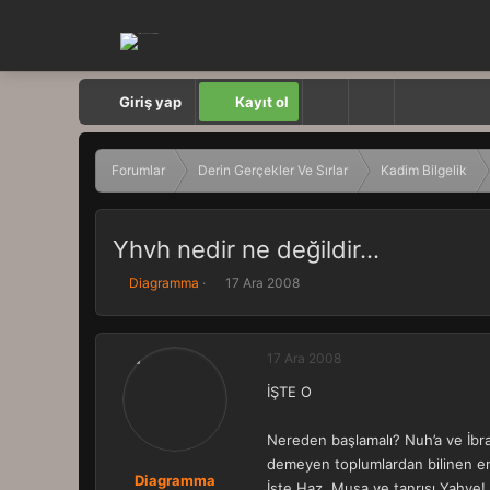
Giriş yap
Kayıt ol
Forumlar
Derin Gerçekler Ve Sırlar
Kadim Bilgelik
Yhvh nedir ne değildir...
K
B
Diagramma
17 Ara 2008
o
a
n
ş
b
l
17 Ara 2008
u
a
y
n
İŞTE O
u
g
b
ı
a
ç
Nereden başlamalı? Nuh’a ve İbrah
ş
t
demeyen toplumlardan bilinen en 
l
a
Diagramma
İşte Haz. Musa ve tanrısı Yahve!