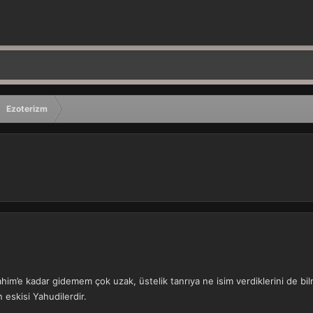
Ezoterizm
im’e kadar gidemem çok uzak, üstelik tanrıya ne isim verdiklerini de bilm
eskisi Yahudilerdir.