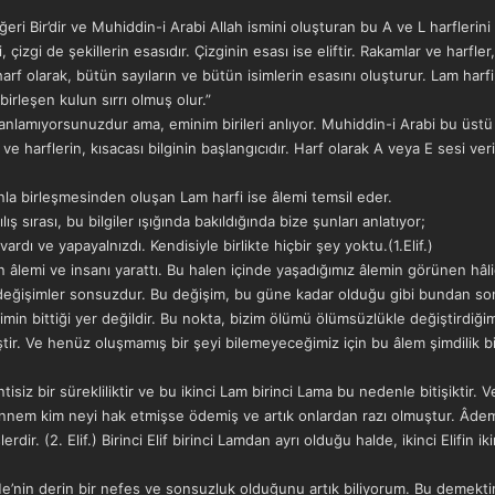
ğeri Bir’dir ve Muhiddin-i Arabi Allah ismini oluşturan bu A ve L harflerini 
 çizgi de şekillerin esasıdır. Çizginin esası ise eliftir. Rakamlar ve harfler
 olarak, bütün sayıların ve bütün isimlerin esasını oluşturur. Lam harfi, 
 birleşen kulun sırrı olmuş olur.”
 anlamıyorsunuzdur ama, eminim birileri anlıyor. Muhiddin-i Arabi bu üstü k
rın ve harflerin, kısacası bilginin başlangıcıdır. Harf olarak A veya E sesi ver
Nunla birleşmesinden oluşan Lam harfi ise âlemi temsil eder.
lış sırası, bu bilgiler ışığında bakıldığında bize şunları anlatıyor;
ardı ve yapayalnızdı. Kendisiyle birlikte hiçbir şey yoktu.(1.Elif.)
n âlemi ve insanı yarattı. Bu halen içinde yaşadığımız âlemin görünen hâlid
değişimler sonsuzdur. Bu değişim, bu güne kadar olduğu gibi bundan son
min bittiği yer değildir. Bu nokta, bizim ölümü ölümsüzlükle değiştirdiği
ir. Ve henüz oluşmamış bir şeyi bilemeyeceğimiz için bu âlem şimdilik bil
z bir sürekliliktir ve bu ikinci Lam birinci Lama bu nedenle bitişiktir. Ve
m kim neyi hak etmişse ödemiş ve artık onlardan razı olmuştur. Âdemin in
şlerdir. (2. Elif.) Birinci Elif birinci Lamdan ayrı olduğu halde, ikinci Elifin
He’nin derin bir nefes ve sonsuzluk olduğunu artık biliyorum. Bu demekti