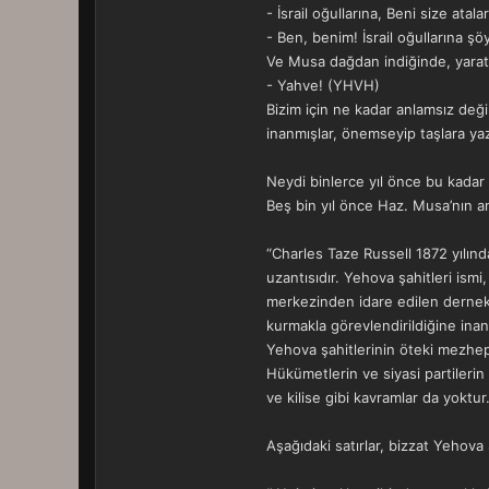
- İsrail oğullarına, Beni size at
- Ben, benim! İsrail oğullarına şö
Ve Musa dağdan indiğinde, yaratı
- Yahve! (YHVH)
Bizim için ne kadar anlamsız değ
inanmışlar, önemseyip taşlara yaz
Neydi binlerce yıl önce bu kada
Beş bin yıl önce Haz. Musa’nın an
“Charles Taze Russell 1872 yılın
uzantısıdır. Yehova şahitleri is
merkezinden idare edilen dernek, 
kurmakla görevlendirildiğine inanı
Yehova şahitlerinin öteki mezhep
Hükümetlerin ve siyasi partilerin
ve kilise gibi kavramlar da yoktur.
Aşağıdaki satırlar, bizzat Yehova Ş