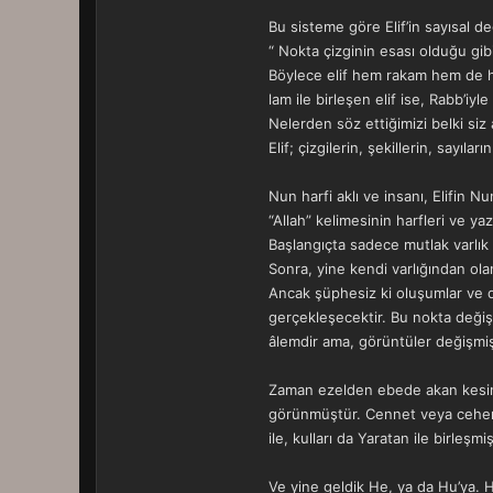
Bu sisteme göre Elif’in sayısal de
“ Nokta çizginin esası olduğu gibi,
Böylece elif hem rakam hem de harf
lam ile birleşen elif ise, Rabb’iyle
Nelerden söz ettiğimizi belki siz
Elif; çizgilerin, şekillerin, sayıla
Nun harfi aklı ve insanı, Elifin 
“Allah” kelimesinin harfleri ve yazı
Başlangıçta sadece mutlak varlık v
Sonra, yine kendi varlığından ola
Ancak şüphesiz ki oluşumlar ve 
gerçekleşecektir. Bu nokta değişi
âlemdir ama, görüntüler değişmişt
Zaman ezelden ebede akan kesintisi
görünmüştür. Cennet veya cehenne
ile, kulları da Yaratan ile birleşmi
Ve yine geldik He, ya da Hu’ya. 