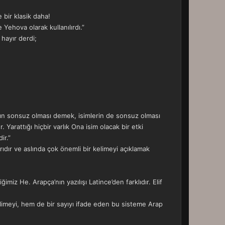
e bir klasik daha!
 Yehova olarak kullanılırdı.”
hayır derdi;
rın sonsuz olması demek, isimlerin de sonsuz olması
r. Yarattığı hiçbir varlık Ona isim olacak bir etki
ir.”
rıdır ve aslında çok önemli bir kelimeyi açıklamak
miz He. Arapça’nın yazılışı Latince’den farklıdır. Elif
elimeyi, hem de bir sayıyı ifade eden bu sisteme Arap