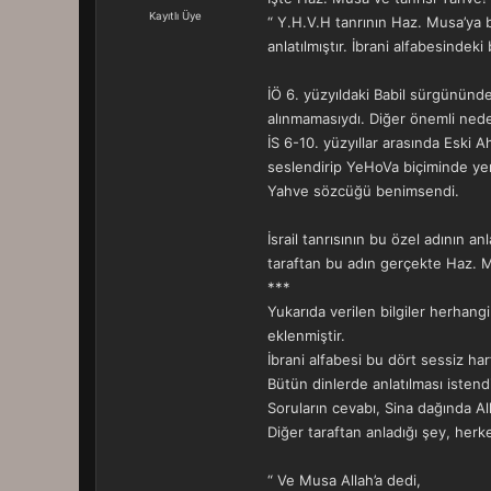
a
r
Kayıtlı Üye
“ Y.H.V.H tanrının Haz. Musa’ya bi
t
i
anlatılmıştır. İbrani alfabesindek
a
h
n
i
İÖ 6. yüzyıldaki Babil sürgününde
alınmamasıydı. Diğer önemli neden
İS 6-10. yüzyıllar arasında Eski Ah
seslendirip YeHoVa biçiminde yen
Yahve sözcüğü benimsendi.
İsrail tanrısının bu özel adının 
taraftan bu adın gerçekte Haz. Mu
***
Yukarıda verilen bilgiler herhangi
eklenmiştir.
İbrani alfabesi bu dört sessiz ha
Bütün dinlerde anlatılması isten
Soruların cevabı, Sina dağında A
Diğer taraftan anladığı şey, herk
“ Ve Musa Allah’a dedi,