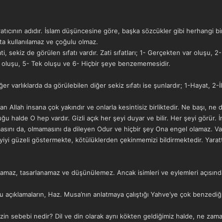
ratıcının adıdır. İslam düşüncesine göre, başka sözcükler gibi herhangi bir
k ta kullanılamaz ve çoğulu olmaz.
zati, sekiz de görülen sıfatı vardır. Zati sıfatları; 1- Gerçekten var oluşu
di oluşu, 5- Tek oluşu ve 6- Hiçbir şeye benzememesidir.
er varlıklarda da görülebilen diğer sekiz sıfatı ise şunlardır; 1-Hayat, 2-
ılan Allah insana çok yakındır ve onlarla kesintisiz birliktedir. Ne başı, n
 halde O hep vardır. Gizli açık her şeyi duyar ve bilir. Her şeyi görür. 
masını da, olmamasını da dileyen Odur ve hiçbir şey Ona engel olamaz. Var
iyiyi güzeli göstermekte, kötülüklerden çekinmemizi bildirmektedir. Yara
vranamaz, tasarlanamaz ve düşünülemez. Ancak isimleri ve eylemleri açısından
bu açıklamaların, Haz. Musa’nın anlatmaya çalıştığı Yahve’ye çok benzed
in sebebi nedir? Dil ve din olarak aynı kökten geldiğimiz halde, ne za