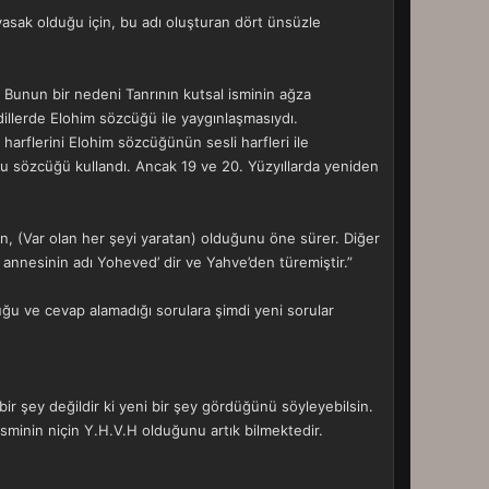
ı yasak olduğu için, bu adı oluşturan dört ünsüzle
. Bunun bir nedeni Tanrının kutsal isminin ağza
 dillerde Elohim sözcüğü ile yaygınlaşmasıydı.
H harflerini Elohim sözcüğünün sesli harfleri ile
bu sözcüğü kullandı. Ancak 19 ve 20. Yüzyıllarda yeniden
mın, (Var olan her şeyi yaratan) olduğunu öne sürer. Diğer
 annesinin adı Yoheved’ dir ve Yahve’den türemiştir.”
rduğu ve cevap alamadığı sorulara şimdi yeni sorular
r şey değildir ki yeni bir şey gördüğünü söyleyebilsin.
 isminin niçin Y.H.V.H olduğunu artık bilmektedir.