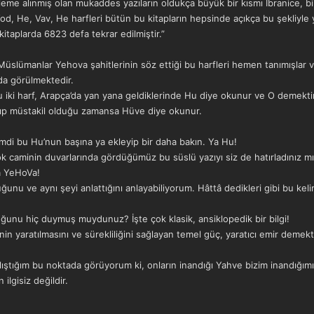
aleme alınmış olan mukaddes yazıların oldukça büyük bir kısmı İbranice, bir
d, He, Vav, He harfleri bütün bu kitapların hepsinde açıkça bu şekliyle yaz
itaplarda 6823 defa tekrar edilmiştir.”
lümanlar Yehova şahitlerinin söz ettiği bu harfleri hemen tanımışlar ve 
da görülmektedir.
iki harf, Arapça’da yan yana geldiklerinde Hu diye okunur ve O demektir. 
ayıp müstakil olduğu zamansa Hüve diye okunur.
imdi bu Hu’nun başına ya ekleyip bir daha bakın. Ya Hu!
ok caminin duvarlarında gördüğümüz bu süslü yazıyı siz de hatırladınız mı
a YeHoVa!
uğunu ve aynı şeyi anlattığını anlayabiliyorum. Hâttâ dedikleri gibi bu ke
unu hiç duymuş muydunuz? İşte çok klasik, ansiklopedik bir bilgi!
enin yaratılmasını ve sürekliliğini sağlayan temel güç, yaratıcı emir demekti
lıştığım bu noktada görüyorum ki, onların inandığı Yahve bizim inandığımız
 ilgisiz değildir.