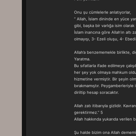
Onu şu cümlelerle anlatıyorlar,
“ Allah, İslam dininde en yüce ya
gibi, başka bir varlığa isim olara
İslam inancına göre Allah’ın altı 
olmayışı, 3- Ezeli oluşu, 4- Ebe
Allah’a benzememekle birlikte, diğ
Yaratma.
Bu sıfatlarla ifade edilmeye çalış
her şey yok olmaya mahkum olduğu
hizmetine vermiştir. Bir şeyin ol
bırakmamıştır. Peygamberleriyle 
diriltip hesap soracaktır.
Allah zatı itibarıyla gizlidir. Ka
gerektirmez.” 5
Allah hakkında yukarıda verilen 
Şu halde bizim ona Allah dememiz