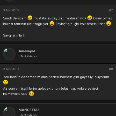
3 Nis 2010
#7
Şimdi denicem
müstakil evdeyiz rümelihisarı'nda
bişey olmaz
burası tanrının unuttuğu yer
Paylaştığın için çok teşekkürler
Saygılarımla !
Amethyst
Banlı Kullanıcı
3 Nis 2010
#8
Yok henüz denemedim ama neden bahsettiğini gayet iyi biliyorum.
Az sonra misafirlerim gelecek onun telaşı var, yoksa seyirci
kalmazdım ben.
MANGETSU
Banlı Kullanıcı