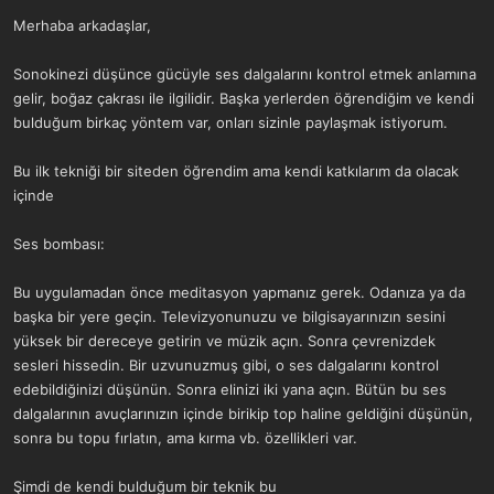
a
r
Merhaba arkadaşlar,
t
i
a
h
n
i
Sonokinezi düşünce gücüyle ses dalgalarını kontrol etmek anlamına
gelir, boğaz çakrası ile ilgilidir. Başka yerlerden öğrendiğim ve kendi
bulduğum birkaç yöntem var, onları sizinle paylaşmak istiyorum.
Bu ilk tekniği bir siteden öğrendim ama kendi katkılarım da olacak
içinde
Ses bombası:
Bu uygulamadan önce meditasyon yapmanız gerek. Odanıza ya da
başka bir yere geçin. Televizyonunuzu ve bilgisayarınızın sesini
yüksek bir dereceye getirin ve müzik açın. Sonra çevrenizdek
sesleri hissedin. Bir uzvunuzmuş gibi, o ses dalgalarını kontrol
edebildiğinizi düşünün. Sonra elinizi iki yana açın. Bütün bu ses
dalgalarının avuçlarınızın içinde birikip top haline geldiğini düşünün,
sonra bu topu fırlatın, ama kırma vb. özellikleri var.
Şimdi de kendi bulduğum bir teknik bu