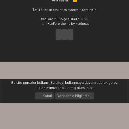
Ana sayfa
S
S
[XGT] Forum statistics system
- XenGenTr
XenForo 2 Türkçe eTiKeT™ 2020
XenForo theme
by xenfocus
Bu site çerezler kullanır. Bu siteyi kullanmaya devam ederek çerez
kullanımımızı kabul etmiş olursunuz.
Kabul
Daha fazla bilgi edin…
Forumlar
Neler Yeni
Giriş Yap
Kayıt Ol