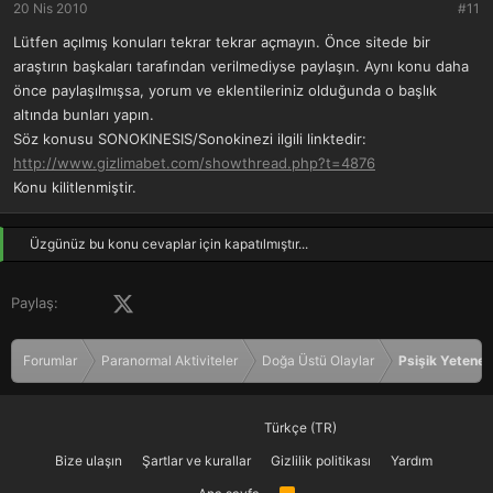
20 Nis 2010
#11
Lütfen açılmış konuları tekrar tekrar açmayın. Önce sitede bir
araştırın başkaları tarafından verilmediyse paylaşın. Aynı konu daha
önce paylaşılmışsa, yorum ve eklentileriniz olduğunda o başlık
altında bunları yapın.
Söz konusu SONOKINESIS/Sonokinezi ilgili linktedir:
http://www.gizlimabet.com/showthread.php?t=4876
Konu kilitlenmiştir.
Üzgünüz bu konu cevaplar için kapatılmıştır...
Facebook
X (Twitter)
LinkedIn
Pinterest
Tumblr
WhatsApp
E-posta
Paylaş:
Forumlar
Paranormal Aktiviteler
Doğa Üstü Olaylar
Psişik Yetenek
Türkçe (TR)
Bize ulaşın
Şartlar ve kurallar
Gizlilik politikası
Yardım
R