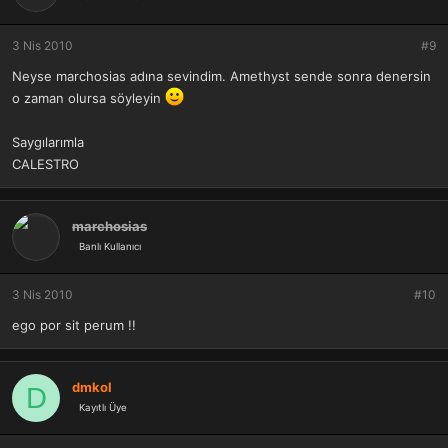
3 Nis 2010
#9
Neyse marchosias adına sevindim. Amethyst sende sonra denersin
o zaman olursa söyleyin
Saygılarımla
CALESTRO
marchosias
Banlı Kullanıcı
3 Nis 2010
#10
ego por sit perum !!
dmkol
D
Kayıtlı Üye