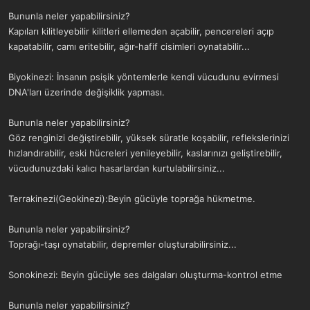
a
r
Bununla neler yapabilirsiniz?
t
i
Kapıları kilitleyebilir kilitleri ellemeden açabilir, pencereleri açıp
a
h
n
i
kapatabilir, camı eritebilir, ağır-hafif cisimleri oynatabilir...
Biyokinezi: İnsanın psişik yöntemlerle kendi vücudunu evirmesi
DNA'ları üzerinde değişiklik yapması.
Bununla neler yapabilirsiniz?
Göz renginizi değiştirebilir, yüksek süratle koşabilir, reflekslerinizi
hızlandırabilir, eski hücreleri yenileyebilir, kaslarınızı geliştirebilir,
vücudunuzdaki kalıcı hasarlardan kurtulabilirsiniz...
Terrakinezi(Geokinezi):Beyin gücüyle toprağa hükmetme.
Bununla neler yapabilirsiniz?
Toprağı-taşı oynatabilir, depremler oluşturabilirsiniz...
Sonokinezi: Beyin gücüyle ses dalgaları oluşturma-kontrol etme
Bununla neler yapabilirsiniz?