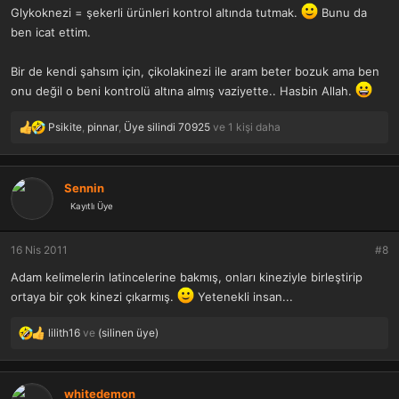
Glykoknezi = şekerli ürünleri kontrol altında tutmak.
Bunu da
ben icat ettim.
Bir de kendi şahsım için, çikolakinezi ile aram beter bozuk ama ben
onu değil o beni kontrolü altına almış vaziyette.. Hasbin Allah.
Psikite
,
pinnar
,
Üye silindi 70925
ve 1 kişi daha
T
e
p
k
Sennin
i
Kayıtlı Üye
l
e
r
16 Nis 2011
#8
:
Adam kelimelerin latincelerine bakmış, onları kineziyle birleştirip
ortaya bir çok kinezi çıkarmış.
Yetenekli insan...
lilith16
ve
(silinen üye)
T
e
p
k
whitedemon