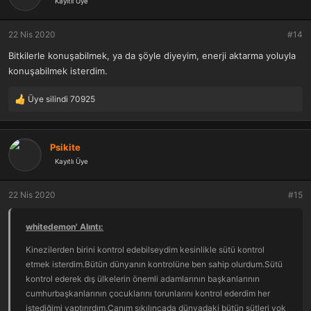
Kayıtlı Üye
l
e
r
22 Nis 2020
#14
:
Bitkilerle konuşabilmek, ya da şöyle diyeyim, enerji aktarma yoluyla
konuşabilmek isterdim.
Üye silindi 70925
T
e
p
k
Psikite
i
Kayıtlı Üye
l
e
r
22 Nis 2020
#15
:
whitedemon' Alıntı:
Kinezilerden birini kontrol edebilseydim kesinlikle sütü kontrol
etmek isterdim.Bütün dünyanın kontrolüne ben sahip olurdum.Sütü
kontrol ederek dış ülkelerin önemli adamlarının başkanlarının
cumhurbaşkanlarının çocuklarını torunlarını kontrol ederdim her
istediğimi yaptırırdım.Canım sıkılıncada dünyadaki bütün sütleri yok