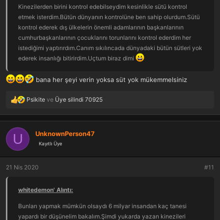
Kinezilerden birini kontrol edebilseydim kesinlikle sütü kontrol
etmek isterdim.Bütün dünyanın kontrolüne ben sahip olurdum.Sütü
kontrol ederek dış ülkelerin önemli adamlarının başkanlarının
cumhurbaşkanlarının çocuklarını torunlarını kontrol ederdim her
istediğimi yaptırırdım.Canım sıkılıncada dünyadaki bütün sütleri yok
ederek insanlığı bitirirdim.Uçtum biraz dimi
bana her şeyi verin yoksa süt yok mükemmelsiniz
Psikite
ve
Üye silindi 70925
T
e
p
k
UnknownPerson47
U
i
Kayıtlı Üye
l
e
r
21 Nis 2020
#11
:
whitedemon' Alıntı:
Bunları yapmak mümkün olsaydı 6 milyar insandan kaç tanesi
yapardı bir düşünelim bakalım.Şimdi yukarda yazan kinezileri