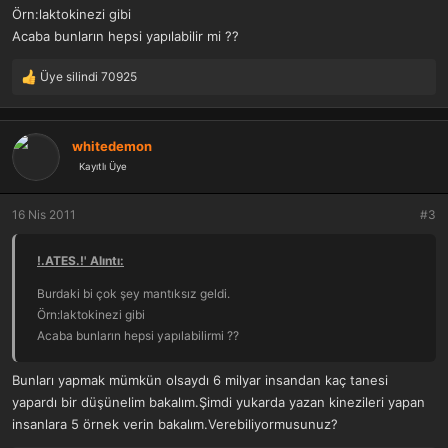
Örn:laktokinezi gibi
Acaba bunların hepsi yapılabilir mi ??
Üye silindi 70925
T
e
p
k
whitedemon
i
Kayıtlı Üye
l
e
r
16 Nis 2011
#3
:
!.ATES.!' Alıntı:
Burdaki bi çok şey mantıksız geldi.
Örn:laktokinezi gibi
Acaba bunların hepsi yapılabilirmi ??
Bunları yapmak mümkün olsaydı 6 milyar insandan kaç tanesi
yapardı bir düşünelim bakalım.Şimdi yukarda yazan kinezileri yapan
insanlara 5 örnek verin bakalım.Verebiliyormusunuz?