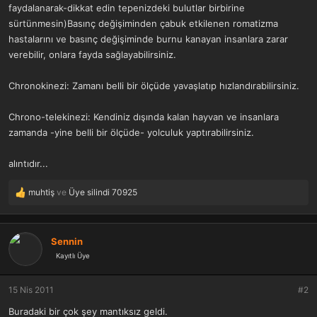
faydalanarak-dikkat edin tepenizdeki bulutlar birbirine
sürtünmesin)Basınç değişiminden çabuk etkilenen romatizma
hastalarını ve basınç değişiminde burnu kanayan insanlara zarar
verebilir, onlara fayda sağlayabilirsiniz.
Chronokinezi: Zamanı belli bir ölçüde yavaşlatıp hızlandırabilirsiniz.
Chrono-telekinezi: Kendiniz dışında kalan hayvan ve insanlara
zamanda -yine belli bir ölçüde- yolculuk yaptırabilirsiniz.
alıntıdır...
muhtiş
ve
Üye silindi 70925
T
e
p
k
Sennin
i
Kayıtlı Üye
l
e
r
15 Nis 2011
#2
:
Buradaki bir çok şey mantıksız geldi.