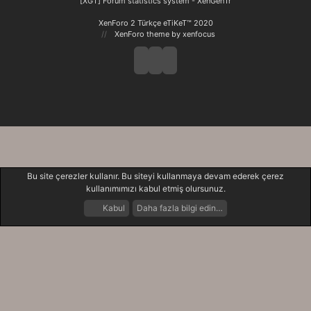
[XGT] Forum statistics system
- XenGenTr
XenForo 2 Türkçe eTiKeT™ 2020
XenForo theme
by xenfocus
Bu site çerezler kullanır. Bu siteyi kullanmaya devam ederek çerez
kullanımımızı kabul etmiş olursunuz.
Kabul
Daha fazla bilgi edin…
Forumlar
Neler Yeni
Giriş Yap
Kayıt Ol