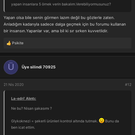
yapan insanlara 5 örnek verin bakalım.Verebiliyormusunuz?
Yapan olsa bile senin görmen lazım değil bu gözlerle zaten.
Anladığım kadarıyla sadece dalga geçmek için bu forumu kullanan
bir insansın.Yapanlar var, ama bil ki sır sırken kuvvetlidir.
Psikite
T
e
p
k
Ü
i
Üye silindi 70925
l
e
r
21 Nis 2020
#12
:
La-edri' Alıntı:
Ne bu? Nisan şakasımı ?
Glykoknezi = şekerli ürünleri kontrol altında tutmak.
Bunu da
ben icat ettim.