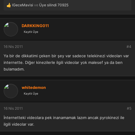
lGeceMavisi
ve
Üye silindi 70925
T
e
p
k
DARKKING011
i
Kayıtlı Üye
l
e
r
16 Nis 2011
#4
:
Ya bir de dikkatimi çeken bir şey var sadece telekinezi videoları var
internette. Diğer kinezilerle ilgili videolar yok malesef ya da ben
bulamadım.
whitedemon
Kayıtlı Üye
16 Nis 2011
#5
İnternetteki videolara pek inanamamak lazım ancak pyrokinezi ile
ilgili videolar var.