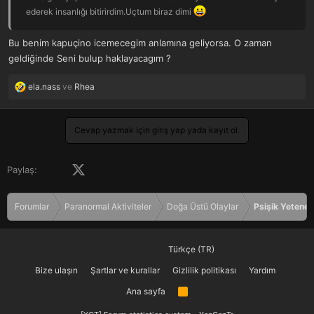
ederek insanlığı bitirirdim.Uçtum biraz dimi
Bu benim kapuçino icemecegim anlamına geliyorsa. O zaman
geldiğinde Seni bulup haklayacagım ?
ela.nass
ve
Rhea
T
e
p
k
Cevap yazmak için giriş yap yada kayıt ol.
i
l
e
Facebook
X (Twitter)
LinkedIn
Pinterest
Tumblr
WhatsApp
E-posta
Paylaş:
r
:
Forumlar
Paranormal Aktiviteler
Doğa Üstü Olaylar
Psişik Yetenek
Türkçe (TR)
Bize ulaşın
Şartlar ve kurallar
Gizlilik politikası
Yardım
Ana sayfa
R
S
S