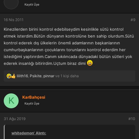
i
Kayıtlı Üye
l
e
r
16 Nis 2011
#9
:
Kinezilerden birini kontrol edebilseydim kesinlikle sütü kontrol
etmek isterdim.Bütün dünyanın kontrolüne ben sahip olurdum.Sütü
kontrol ederek dış ülkelerin önemli adamlarının başkanlarının
cumhurbaşkanlarının çocuklarını torunlarını kontrol ederdim her
istediğimi yaptırırdım.Canım sıkılıncada dünyadaki bütün sütleri yok
ederek insanlığı bitirirdim.Uçtum biraz dimi
lilith16
,
Psikite
,
pinnar
ve 1 kişi daha
T
e
p
k
KarBahçesi
K
i
Kayıtlı Üye
l
e
r
31 Ağu 2019
#10
:
whitedemon' Alıntı: