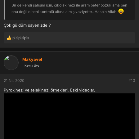
Bir de kendi şahsım için, çikolakinezi ile aram beter bozuk ama ben
onu değil o beni kontrolü altına almış vaziyette.. Hasbin Allah.
Çok güldüm sayenizde ?
pisipisipis
T
e
p
k
Makyavel
i
Kayıtlı Üye
l
e
r
21 Nis 2020
#13
:
Pyrokinezi ve telekinezi örnekleri. Eski videolar.