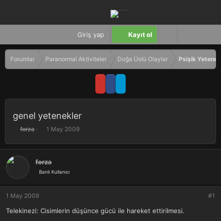
Giriş yap
Kayıt ol
Forumlar
Paranormal Aktiviteler
Doğa Üstü Olaylar
Psişik Yetenek
genel yetenekler
K
B
forza
1 May 2009
o
a
n
ş
b
l
forza
u
a
Banlı Kullanıcı
y
n
u
g
b
ı
1 May 2009
#1
a
ç
ş
t
Telekinezi: Cisimlerin düşünce gücü ile hareket ettirilmesi.
l
a