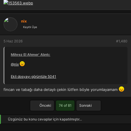
nix
Kayıtlı Üye
5 Haz 2026
#1,480
Mihrez El Ahmer' Alıntı:
@nix
Ekli dosyayı görüntüle 5041
fincan ve tabağı daha detaylı çekin lütfen böyle yorumlayamam
First
Son
Önceki
74 of 81
Sonraki
Üzgünüz bu konu cevaplar için kapatılmıştır...