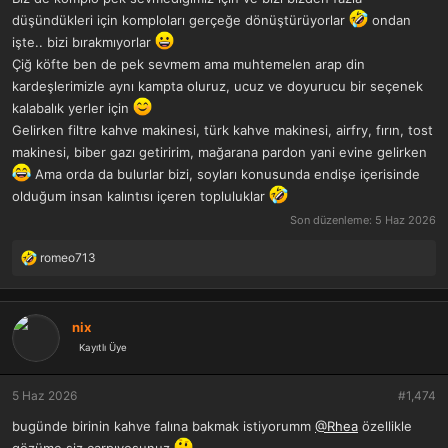
düşündükleri için komploları gerçeğe dönüştürüyorlar
ondan
işte.. bizi bırakmıyorlar
Çiğ köfte ben de pek sevmem ama muhtemelen arap din
kardeşlerimizle aynı kampta oluruz, ucuz ve doyurucu bir seçenek
kalabalık yerler için
Gelirken filtre kahve makinesi, türk kahve makinesi, airfry, fırın, tost
makinesi, biber gazı getiririm, mağarana pardon yani evine gelirken
Ama orda da bulurlar bizi, soyları konusunda endişe içerisinde
olduğum insan kalıntısı içeren topluluklar
Son düzenleme:
5 Haz 2026
romeo713
T
e
p
k
nix
i
Kayıtlı Üye
l
e
r
5 Haz 2026
#1,474
:
bugünde birinin kahve falına bakmak istiyorumm
@Rhea
özellikle