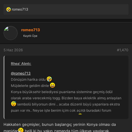
romeo713
T
e
p
k
romeo713
i
Kayıtlı Üye
l
e
r
5 Haz 2026
#1,470
:
Rhea' Alıntı:
@romeo713
Dönüşüm harika oldu
Müjdelerle geldim dinle
Konya büyüksehir belediyesi puanlama sistemine geçmiş ödül
olarak araba verecekmiş togg. Bizden baya eklektik almış anlaşılan
sembolü biliyorsun dimi .. acaba düzenli büyü yapanlara ekstra
puan var mı.. Neyse işte benim içim cok açıldı buradaki forum
kardeşlerim de bundan pay alsın istedim
Hakkaten geçmişler, bunun başlangıç yerinin Konya olması da
manidar
belli ki bu yakın zamanda tüm ülkeye yayılacak.