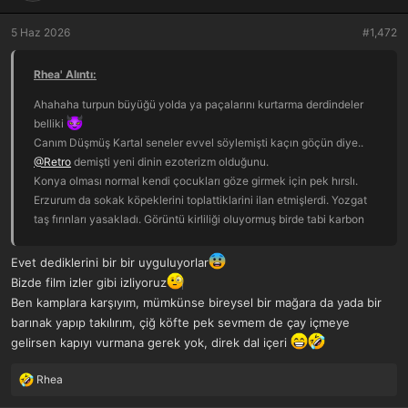
e
r
5 Haz 2026
#1,472
:
Rhea' Alıntı:
Ahahaha turpun büyüğü yolda ya paçalarını kurtarma derdindeler
belliki
Canım Düşmüş Kartal seneler evvel söylemişti kaçın göçün diye..
@Retro
demişti yeni dinin ezoterizm olduğunu.
Konya olması normal kendi çocukları göze girmek için pek hırslı.
Erzurum da sokak köpeklerini toplattiklarini ilan etmişlerdi. Yozgat
taş fırınları yasakladı. Görüntü kirliliği oluyormuş birde tabi karbon
olayi. Bombalar, orman yangınları karbon salmiyormus demek halk
taş fırından kurtulup kurtaracak iklimi
Evet dediklerini bir bir uyguluyorlar
Bir gün belki aynı karantina kampında denk gelir çiğ köfte partisi
Bizde film izler gibi izliyoruz
yaparız kimbilir
Ben kamplara karşıyım, mümkünse bireysel bir mağara da yada bir
barınak yapıp takılırım, çiğ köfte pek sevmem de çay içmeye
gelirsen kapıyı vurmana gerek yok, direk dal içeri
Rhea
T
e