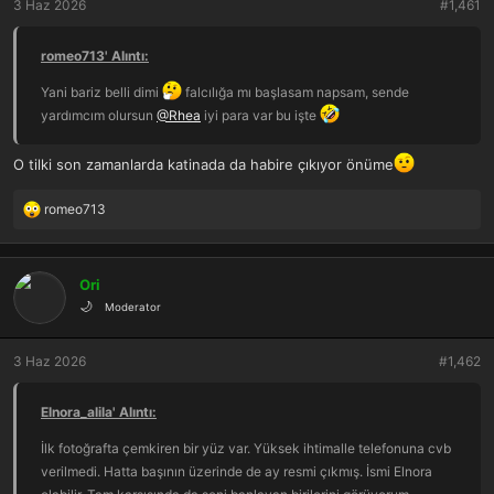
3 Haz 2026
#1,461
a
r
t
i
a
h
romeo713' Alıntı:
n
i
Yani bariz belli dimi
falcılığa mı başlasam napsam, sende
yardımcım olursun
@Rhea
iyi para var bu işte
O tilki son zamanlarda katinada da habire çıkıyor önüme
romeo713
T
e
p
k
Ori
i
🌙
Moderator
l
e
r
3 Haz 2026
#1,462
:
Elnora_alila' Alıntı:
İlk fotoğrafta çemkiren bir yüz var. Yüksek ihtimalle telefonuna cvb
verilmedi. Hatta başının üzerinde de ay resmi çıkmış. İsmi Elnora