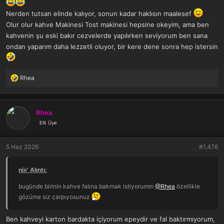
kardeşlerimizle aynı kampta oluruz, ucuz ve doyurucu bir seçenek
Nerden tutsan elinde kalıyor, sonun kadar haklısın maalesef
kalabalık yerler için
Olur olur kahve Makinesi Tost makinesi hepsine okeyim, ama ben
Gelirken filtre kahve makinesi, türk kahve makinesi, airfry, fırın, tost
kahvenin şu eski bakır cezvelerde yapılırken seviyorum ben sana
makinesi, biber gazı getiririm, mağarana pardon yani evine gelirken
ondan yaparım daha lezzetli oluyor, bir kere dene sonra hep istersin
Ama orda da bulurlar bizi, soyları konusunda endişe içerisinde
olduğum insan kalıntısı içeren topluluklar
Rhea
T
e
p
k
Rhea
i
Elit Üye
l
e
r
5 Haz 2026
#1,476
:
nix' Alıntı:
bugünde birinin kahve falına bakmak istiyorumm
@Rhea
özellikle
gözüme siz çarpıyosunuz
Ben kahveyi karton bardakta içiyorum epeydir ve fal baktırmıyorum,