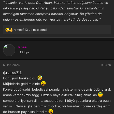
'' İnsanlar var ki dedi Don Huan. Hareketlerinin doğasına özenle ve
dikkatlice yaklaşırlar. Onlar şu bakımdan şanslılar ki, zamanlarının
olmadığını tamamen anlayarak hareket ediyorlar. Bu yüzden de
onların eylemlerinde güç var. Her bir hareketinde duygu var. ''
romeo713
ve
missbond
T
e
p
k
Rhea
i
Elit Üye
l
e
r
5 Haz 2026
#1,469
:
@romeo713
Dönüşüm harika oldu
Müjdelerle geldim dinle
Konya büyüksehir belediyesi puanlama sistemine geçmiş ödül olarak
araba verecekmiş togg. Bizden baya eklektik almış anlaşılan
sembolü biliyorsun dimi .. acaba düzenli büyü yapanlara ekstra puan
var mı.. Neyse işte benim içim cok açıldı buradaki forum kardeşlerim
de bundan pay alsın istedim