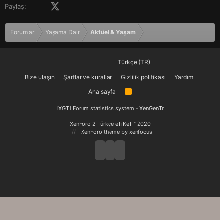
Facebook
X (Twitter)
LinkedIn
Pinterest
Tumblr
WhatsApp
E-posta
Paylaş:
Forumlar
Yaşama Dair
Aktüel & Yaşam
Türkçe (TR)
Bize ulaşın
Şartlar ve kurallar
Gizlilik politikası
Yardım
Ana sayfa
R
S
S
[XGT] Forum statistics system
- XenGenTr
XenForo 2 Türkçe eTiKeT™ 2020
XenForo theme
by xenfocus