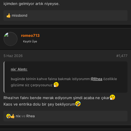
içimden gelmiyor artık niyeyse.
missbond
T
e
p
k
romeo713
i
Kayıtlı Üye
l
e
r
5 Haz 2026
#1,477
:
nix' Alıntı:
bugünde birinin kahve falına bakmak istiyorumm
@Rhea
özellikle
gözüme siz çarpıyosunuz
Rhea'nın falını bende merak ediyorum şimdi acaba ne çıkar
Kaos ve entrika dolu bir şey bekliyorum
nix
ve
Rhea
T
e
p