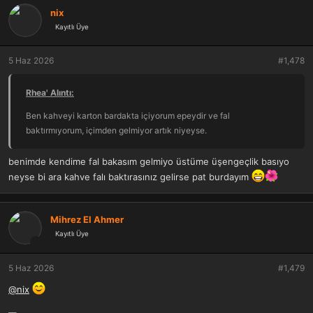
k
nix
i
Kayıtlı Üye
l
e
r
5 Haz 2026
#1,478
:
Rhea' Alıntı:
Ben kahveyi karton bardakta içiyorum epeydir ve fal
baktırmıyorum, içimden gelmiyor artık niyeyse.
benimde kendime fal bakasım gelmiyo üstüme üşengeçlik basıyo
neyse bi ara kahve falı baktırasınız gelirse pat burdayım
Mihrez El Ahmer
Kayıtlı Üye
5 Haz 2026
#1,479
@nix