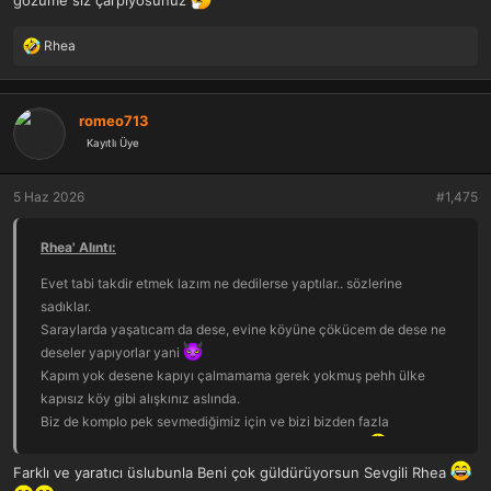
gözüme siz çarpıyosunuz
Rhea
T
e
p
k
romeo713
i
Kayıtlı Üye
l
e
r
5 Haz 2026
#1,475
:
Rhea' Alıntı:
Evet tabi takdir etmek lazım ne dedilerse yaptılar.. sözlerine
sadıklar.
Saraylarda yaşatıcam da dese, evine köyüne çökücem de dese ne
deseler yapıyorlar yani
Kapım yok desene kapıyı çalmamama gerek yokmuş pehh ülke
kapısız köy gibi alışkınız aslında.
Biz de komplo pek sevmediğimiz için ve bizi bizden fazla
düşündükleri için komploları gerçeğe dönüştürüyorlar
ondan
işte.. bizi bırakmıyorlar
Farklı ve yaratıcı üslubunla Beni çok güldürüyorsun Sevgili Rhea
Çiğ köfte ben de pek sevmem ama muhtemelen arap din