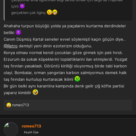
için)
gerçekten çok ilginç
Ahahaha turpun büyüğü yolda ya paçalarını kurtarma derdindeler
belliki
Canım Düşmüş Kartal seneler evvel söylemişti kaçın göçün diye..
@Retro
demişti yeni dinin ezoterizm olduğunu.
Konya olması normal kendi çocukları göze girmek için pek hırslı.
Erzurum da sokak köpeklerini toplattiklarini ilan etmişlerdi. Yozgat
taş fırınları yasakladı. Görüntü kirliliği oluyormuş birde tabi karbon
olayi. Bombalar, orman yangınları karbon salmiyormus demek halk
taş fırından kurtulup kurtaracak iklimi
Bir gün belki aynı karantina kampında denk gelir çiğ köfte partisi
yaparız kimbilir
romeo713
T
e
p
k
romeo713
i
Kayıtlı Üye
l