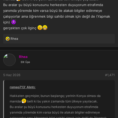
Bu aralar şu büyü konusunu herkesten duyuyorum etrafımda
yanımda yöremde kim varsa büyü ile alakalı bilgiler edinmeye
çalışıyorlar ama öğrenmek bilgi sahibi olmak için değil de (Yapmak
için)
gerçekten çok ilginç
Rhea
T
e
p
k
Rhea
i
Elit Üye
l
e
r
5 Haz 2026
#1,471
:
romeo713' Alıntı:
Hakkaten geçmişler, bunun başlangıç yerinin Konya olması da
manidar
belli ki bu yakın zamanda tüm ülkeye yayılacak.
Bu aralar şu büyü konusunu herkesten duyuyorum etrafımda
yanımda yöremde kim varsa büyü ile alakalı bilgiler edinmeye
çalışıyorlar ama öğrenmek bilgi sahibi olmak için değil de (Yapmak