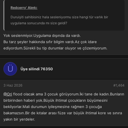
Redcerry' Alıntı:
Duruişiti sahibisiniz hala sesleniyormu size hangi tür varlık bir
uygulama sonucunda mı size geldi?
Yok seslenmiyor.Uygulama dışında da vardı.
Bu tarz şeyler hakkında sıfır bilgim vardı.Az çok idare
ediyordum.Sürekli bu tip durumlar oluyor ve çözemiyorum.
Ü
Üye silindi 76350
3 Haz 2026
#1,464
@Ori
flood olacak ama 3 çocuk görüyorum.İki tane de kadın.Bunların
birbirinden haberi yok.Büyük ihtimal çocukların büyümesini
bekliyorlar.Mali durumun iyileşmesine rağmen 3 çocuğa
bakamazsın.Bir de kıtalar arası füze var büyük ihtimal kore ve sınıra
yakın bir yerdeler.