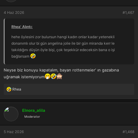
l
e
r
4 Haz 2026
#1,467
:
Rhea' Alıntı:
hehe öylesini zor bulursun hangi kadın onlar kadar yetenekli
donanımlı olur bi gün angelina jolie ile bir gün miranda kerr le
takıldığını düşün öyle bişi, çok teşekkür edeceksin bana o işi
bağlarsam
Neyse biz konuyu kapatalım, bayan rottenmeier' ın gazabına
uğramak istemiyorum
Rhea
T
e
p
k
Elnora_alila
i
Moderator
l
e
r
5 Haz 2026
#1,468
: