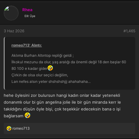
Rhea
Elit Üye
3 Haz 2026
#1,465
romeo713' Alıntı:
Aklıma Burhan Altıntop repliği geldi ;
İlkokul mezunu da olur, yaş aralığı da önemli değil 18 den başlar 60
80 100 e kadar gider
Çirkin de olsa olur seçici değilim,
Lan nefes alsın yeter shshshshjjj ahahahaha...
hehe öylesini zor bulursun hangi kadın onlar kadar yetenekli
donanımlı olur bi gün angelina jolie ile bir gün miranda kerr le
takıldığını düşün öyle bişi, çok teşekkür edeceksin bana o işi
bağlarsam
romeo713
T
e