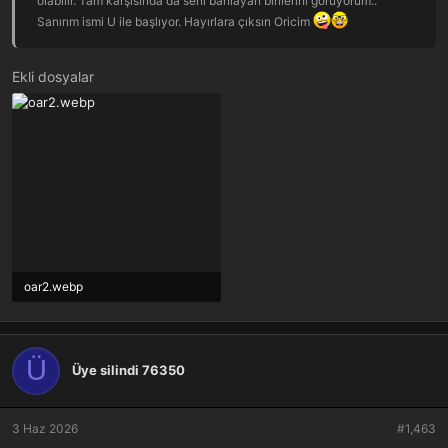
olabilir. Tam karşısında da seni banlayan birilerini görüyorum..
Sanırım ismi U ile başlıyor. Hayırlara çıksın Oricim
Ekli dosyalar
oar2.webp
6.1 KB · Görüntüleme: 4
Ü
Üye silindi 76350
3 Haz 2026
#1,463