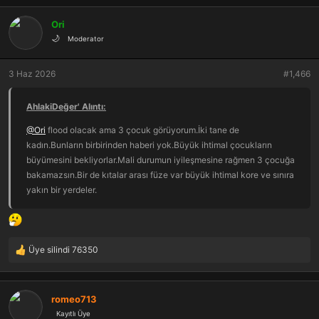
p
k
Ori
i
🌙
Moderator
l
e
r
3 Haz 2026
#1,466
:
AhlakiDeğer' Alıntı:
@Ori
flood olacak ama 3 çocuk görüyorum.İki tane de
kadın.Bunların birbirinden haberi yok.Büyük ihtimal çocukların
büyümesini bekliyorlar.Mali durumun iyileşmesine rağmen 3 çocuğa
bakamazsın.Bir de kıtalar arası füze var büyük ihtimal kore ve sınıra
yakın bir yerdeler.
Üye silindi 76350
T
e
p
k
romeo713
i
Kayıtlı Üye