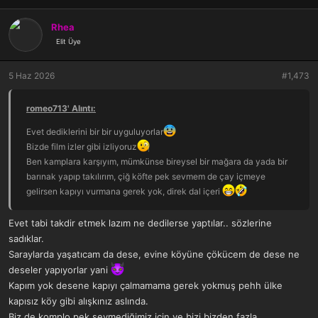
p
k
Rhea
i
Elit Üye
l
e
r
5 Haz 2026
#1,473
:
romeo713' Alıntı:
Evet dediklerini bir bir uyguluyorlar
Bizde film izler gibi izliyoruz
Ben kamplara karşıyım, mümkünse bireysel bir mağara da yada bir
barınak yapıp takılırım, çiğ köfte pek sevmem de çay içmeye
gelirsen kapıyı vurmana gerek yok, direk dal içeri
Evet tabi takdir etmek lazım ne dedilerse yaptılar.. sözlerine
sadıklar.
Saraylarda yaşatıcam da dese, evine köyüne çökücem de dese ne
deseler yapıyorlar yani
Kapım yok desene kapıyı çalmamama gerek yokmuş pehh ülke
kapısız köy gibi alışkınız aslında.
Biz de komplo pek sevmediğimiz için ve bizi bizden fazla