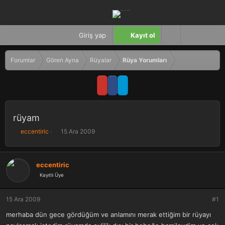
Giriş yap
Kayıt ol
Forumlar
Gören Ayna
Rüyalar
Rüya Yorumları
rüyam
K
B
eccentiric
15 Ara 2009
o
a
n
ş
b
l
eccentiric
u
a
Kayıtlı Üye
y
n
u
g
b
ı
15 Ara 2009
#1
a
ç
ş
t
merhaba dün gece gördüğüm ve anlamını merak ettiğim bir rüyayı
l
a