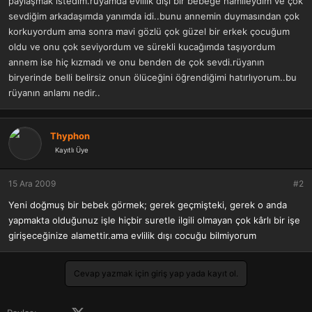
paylaşmak istedim.rüyamda evlilik dışı bir bebeğe hamileydim ve çok
a
r
sevdiğim arkadaşımda yanımda idi..bunu annemin duymasından çok
t
i
korkuyordum ama sonra mavi gözlü çok güzel bir erkek çocuğum
a
h
n
i
oldu ve onu çok seviyordum ve sürekli kucağımda taşıyordum
annem ise hiç kızmadı ve onu benden de çok sevdi.rüyanın
biryerinde belli belirsiz onun ölüceğini öğrendiğimi hatırlıyorum..bu
rüyanın anlamı nedir..
Thyphon
Kayıtlı Üye
15 Ara 2009
#2
Yeni doğmuş bir bebek görmek; gerek geçmişteki, gerek o anda
yapmakta olduğunuz işle hiçbir suretle ilgili olmayan çok kârlı bir işe
girişeceğinize alamettir.ama evlilik dışı cocuğu bilmiyorum
Cevap yazmak için giriş yap yada kayıt ol.
Facebook
X (Twitter)
LinkedIn
Pinterest
Tumblr
WhatsApp
E-posta