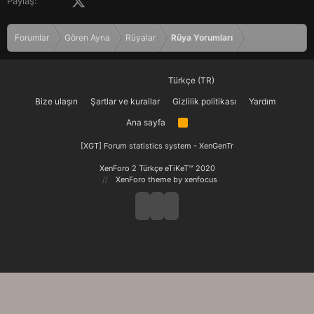
Paylaş:
Forumlar
Gören Ayna
Rüyalar
Rüya Yorumları
Türkçe (TR)
Bize ulaşın
Şartlar ve kurallar
Gizlilik politikası
Yardım
Ana sayfa
R
S
S
[XGT] Forum statistics system
- XenGenTr
XenForo 2 Türkçe eTiKeT™ 2020
XenForo theme
by xenfocus