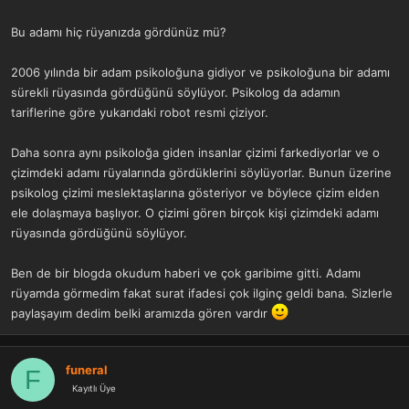
a
r
t
i
Bu adamı hiç rüyanızda gördünüz mü?
a
h
n
i
2006 yılında bir adam psikoloğuna gidiyor ve psikoloğuna bir adamı
sürekli rüyasında gördüğünü söylüyor. Psikolog da adamın
tariflerine göre yukarıdaki robot resmi çiziyor.
Daha sonra aynı psikoloğa giden insanlar çizimi farkediyorlar ve o
çizimdeki adamı rüyalarında gördüklerini söylüyorlar. Bunun üzerine
psikolog çizimi meslektaşlarına gösteriyor ve böylece çizim elden
ele dolaşmaya başlıyor. O çizimi gören birçok kişi çizimdeki adamı
rüyasında gördüğünü söylüyor.
Ben de bir blogda okudum haberi ve çok garibime gitti. Adamı
rüyamda görmedim fakat surat ifadesi çok ilginç geldi bana. Sizlerle
paylaşayım dedim belki aramızda gören vardır
funeral
F
Kayıtlı Üye