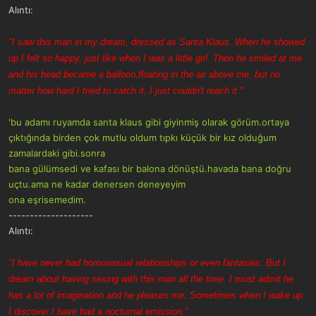
Alıntı:
"I saw this man in my dream, dressed as Santa Klaus. When he showed
up I felt so happy, just like when I was a little girl. Then he smiled at me
and his head became a balloon,floating in the air above me, but no
matter how hard I tried to catch it, I just couldn't reach it."
'bu adamı ruyamda santa klaus gibi giyinmiş olarak görüm.ortaya
çıktığında birden çok mutlu oldum tıpkı küçük bir kız olduğum
zamalardaki gibi.sonra
bana gülümsedi ve kafası bir balona dönüştü.havada bana doğru
uçtu.ama ne kadar denersen deneyeyim
ona eşrisemedim.
--------------------
Alıntı:
"I have never had homosexual relationships or even fantasies. But I
dream about having sexing with this man all the time. I must admit he
has a lot of imagination and he pleases me. Sometimes when I wake up
I discover I have had a nocturnal emission."