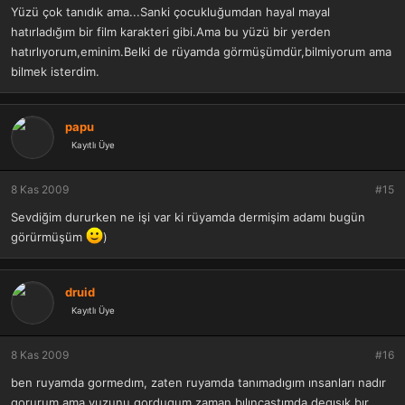
Yüzü çok tanıdık ama...Sanki çocukluğumdan hayal mayal
hatırladığım bir film karakteri gibi.Ama bu yüzü bir yerden
hatırlıyorum,eminim.Belki de rüyamda görmüşümdür,bilmiyorum ama
bilmek isterdim.
papu
Kayıtlı Üye
8 Kas 2009
#15
Sevdiğim dururken ne işi var ki rüyamda dermişim adamı bugün
görürmüşüm
)
druid
Kayıtlı Üye
8 Kas 2009
#16
ben ruyamda gormedım, zaten ruyamda tanımadıgım ınsanları nadır
gorurum ama yuzunu gordugum zaman bılıncaştımda degısık bır