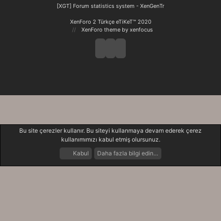
S
[XGT] Forum statistics system
- XenGenTr
XenForo 2 Türkçe eTiKeT™ 2020
XenForo theme
by xenfocus
Bu site çerezler kullanır. Bu siteyi kullanmaya devam ederek çerez
kullanımımızı kabul etmiş olursunuz.
Kabul
Daha fazla bilgi edin…
Forumlar
Neler Yeni
Giriş Yap
Kayıt Ol