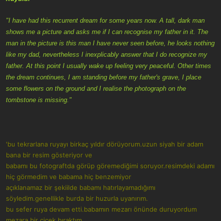
"I have had this recurrent dream for some years now. A tall, dark man
shows me a picture and asks me if I can recognise my father in it. The
man in the picture is this man I have never seen before, he looks nothing
like my dad, nevertheless I inexplicably answer that I do recognize my
father. At this point I usually wake up feeling very peaceful. Other times
the dream continues, I am standing before my father's grave, I place
some flowers on the ground and I realise the photograph on the
tombstone is missing."
'bu tekrarlana ruyayı birkaç yıldır dörüyorum.uzun siyah bir adam
bana bir resim gösteriyor ve
babamı bu fotograftda görüp göremediğimi soruyor.resimdeki adamı
hiç görmedim ve babama hiç benzemiyor
açıklanamaz bir şekiilde babamı hatırlayamadığımı
söyledim.genellikle burda bir huzurla uyanırım.
bu sefer ruya devam etti.babamın mezarı önünde duruyordum
mezara bir çiçek bıraktım