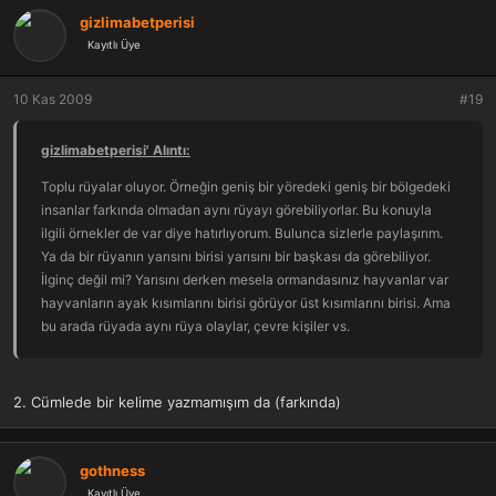
gizlimabetperisi
Kayıtlı Üye
10 Kas 2009
#19
gizlimabetperisi' Alıntı:
Toplu rüyalar oluyor. Örneğin geniş bir yöredeki geniş bir bölgedeki
insanlar farkında olmadan aynı rüyayı görebiliyorlar. Bu konuyla
ilgili örnekler de var diye hatırlıyorum. Bulunca sizlerle paylaşırım.
Ya da bir rüyanın yarısını birisi yarısını bir başkası da görebiliyor.
İlginç değil mi? Yarısını derken mesela ormandasınız hayvanlar var
hayvanların ayak kısımlarını birisi görüyor üst kısımlarını birisi. Ama
bu arada rüyada aynı rüya olaylar, çevre kişiler vs.
Sanırım bu konu ile Carl Jung'un açıklamaları var.
Şimdi okuyunca aklıma geldi paylaşmak istedim.
2. Cümlede bir kelime yazmamışım da (farkında)
Syg.
gothness
Kayıtlı Üye