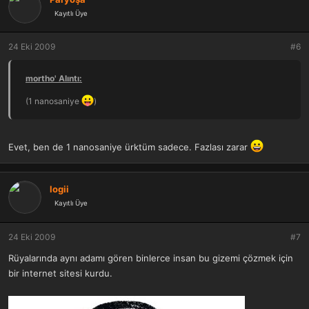
Kayıtlı Üye
24 Eki 2009
#6
mortho' Alıntı:
(1 nanosaniye
)
Evet, ben de 1 nanosaniye ürktüm sadece. Fazlası zarar
logii
Kayıtlı Üye
24 Eki 2009
#7
Rüyalarında aynı adamı gören binlerce insan bu gizemi çözmek için
bir internet sitesi kurdu.