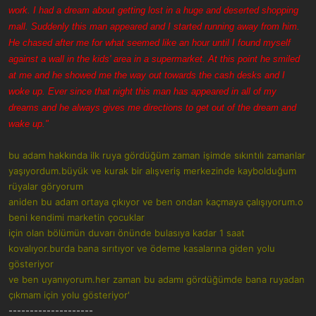
work. I had a dream about getting lost in a huge and deserted shopping
mall. Suddenly this man appeared and I started running away from him.
He chased after me for what seemed like an hour until I found myself
against a wall in the kids' area in a supermarket. At this point he smiled
at me and he showed me the way out towards the cash desks and I
woke up. Ever since that night this man has appeared in all of my
dreams and he always gives me directions to get out of the dream and
wake up."
bu adam hakkında ilk ruya gördüğüm zaman işimde sıkıntılı zamanlar
yaşıyordum.büyük ve kurak bir alışveriş merkezinde kaybolduğum
rüyalar göryorum
aniden bu adam ortaya çıkıyor ve ben ondan kaçmaya çalışıyorum.o
beni kendimi marketin çocuklar
için olan bölümün duvarı önünde bulasıya kadar 1 saat
kovalıyor.burda bana sırıtıyor ve ödeme kasalarına giden yolu
gösteriyor
ve ben uyanıyorum.her zaman bu adamı gördüğümde bana ruyadan
çıkmam için yolu gösteriyor'
--------------------