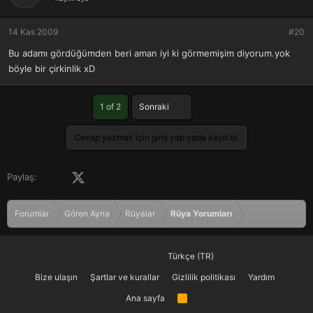
14 Kas 2009
#20
Bu adamı gördüğümden beri aman iyi ki görmemişim diyorum.yok
böyle bir çirkinlik xD
Son
1 of 2
Sonraki
Cevap yazmak için giriş yap yada kayıt ol.
Facebook
X (Twitter)
LinkedIn
Pinterest
Tumblr
WhatsApp
E-posta
Paylaş:
Forumlar
Gören Ayna
Rüyalar
Rüya Yorumları
Türkçe (TR)
Bize ulaşın
Şartlar ve kurallar
Gizlilik politikası
Yardım
Ana sayfa
R
S