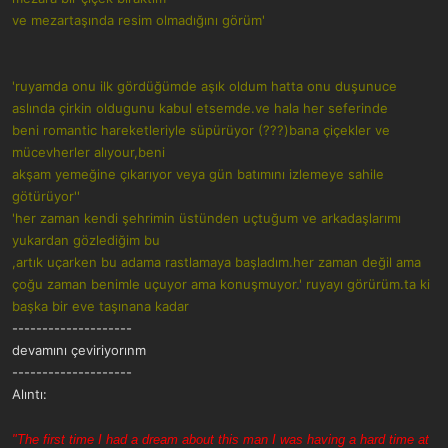
ve mezartaşında resim olmadığını görüm'
'ruyamda onu ilk gördüğümde aşık oldum hatta onu duşunuce
aslında çirkin oldugunu kabul etsemde.ve hala her seferinde
beni romantic hareketleriyle süpürüyor (???)bana çiçekler ve
mücevherler alıyour,beni
akşam yemeğine çıkarıyor veya gün batımını izlemeye sahile
götürüyor''
'her zaman kendi şehrimin üstünden uçtuğum ve arkadaşlarımı
yukardan gözlediğim bu
,artık uçarken bu adama rastlamaya başladım.her zaman değil ama
çoğu zaman benimle uçuyor ama konuşmuyor.'
ruyayı görürüm.ta ki
başka bir eve taşınana kadar
--------------------
devamını çeviriyorınm
--------------------
Alıntı:
"The first time I had a dream about this man I was having a hard time at