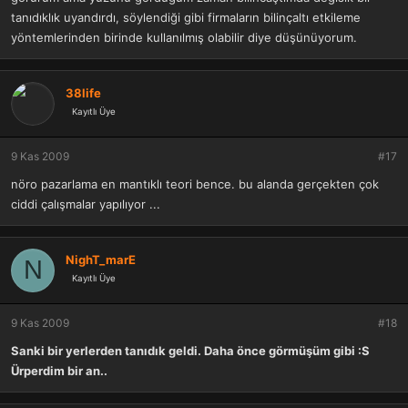
tanıdıklık uyandırdı, söylendiği gibi firmaların bilinçaltı etkileme
yöntemlerinden birinde kullanılmış olabilir diye düşünüyorum.
38life
Kayıtlı Üye
9 Kas 2009
#17
nöro pazarlama en mantıklı teori bence. bu alanda gerçekten çok
ciddi çalışmalar yapılıyor ...
NighT_marE
N
Kayıtlı Üye
9 Kas 2009
#18
Sanki bir yerlerden tanıdık geldi. Daha önce görmüşüm gibi :S
Ürperdim bir an..