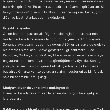
İki gün sonra doktorun bir başka hastası, masanın üzerinde duran
bu çizimi gördü ve “Bu adamı uzun süredir rüyamda görüyorum. Siz
tanıyor musunuz” diye sordu. Bunun üzerine şaşıran doktor, çizimi
diğer psikiyatrist arkadaşlarına gönderdi.
Üç yıldır arıyorlar
Gelen haberler şaşırtıcıydı. Diğer meslektaşları da hastalarından
bazılarının bu adamı rüyasında gördüğüne yemin ettiğini söyledi.
Sonunda aynı adamı rüyalarında gören ABD’liler bir araya gelerek ve
bir internet sitesi açtı. Siteye gösterilen ilgi inanılmazdı. Sao
Paolo’dan, Sydney’e, Londra’dan, Moskova’ya binlerce insan siteye
başvurarak bu adamı rüyalarında gördüğünü söylüyordu. Son üç
yıldır, bu adamın kim olduğunu bulmak için büyük bir kampanya
başlatıldı. Onlarca kentte sokaklara çizimin posterleri asıldı. Ancak
hala bu adam bulunmuş değil.
Medyum diyen de var bilimle açıklayan da
Uzmanlar bu adamın kim olabileceğine dair birçok teori geliştirdi.
İşte bazıları:
Sabit psikolojik bir yüz olabilir:
Psikanalizmin kurucularından Carl