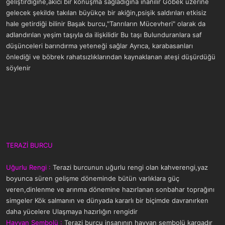
geliştirdiğine,akıcı bir konuşma sağladığına inanılır Göbek üzerine
gelecek şekilde takılan büyükçe bir akiğin,psişik saldırıları etkisiz
hale getirdiği bilinir Başak burcu,"Tanrıların Mücevheri" olarak da
adlandırılan yeşim taşıyla da ilişkilidir Bu taşı Bulunduranlara saf
düşünceleri barındırma yeteneği sağlar Ayrıca, karabasanları
önlediği ve böbrek rahatsızlıklarından kaynaklanan ateşi düşürdüğü
söylenir
TERAZİ BURCU
Uğurlu Rengi :
Terazi burcunun uğurlu rengi olan kahverengi,yaz
boyunca süren gelişme döneminde bütün varlıklara güç
veren,dinlenme ve arınma dönemine hazırlanan sonbahar toprağını
simgeler Kök salmanın ve dünyada kararlı bir biçimde davranırken
daha yücelere Ulaşmaya hazırlığın rengidir
Hayvan Sembolü :
Terazi burcu insanının hayvan sembolü kargadır