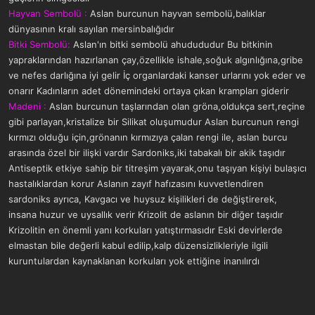
Hayvan Sembolü :
Aslan burcunun hayvan sembolü,balıklar
dünyasının kralı sayılan mersinbalığıdır
Bitki Sembolü:
Aslan'ın bitki sembolü ahudududur Bu bitkinin
yapraklarından hazırlanan çay,özellikle ishale,soğuk algınlığına,gribe
ve nefes darlığına iyi gelir İç organlardaki kanser urlarını yok eder ve
onarır Kadınların adet dönemindeki ortaya çıkan krampları giderir
Madeni :
Aslan burcunun taşlarından olan gröna,oldukça sert,reçine
gibi parlayan,kristalize bir Silikat oluşumudur Aslan burcunun rengi
kırmızı olduğu için,grönanın kırmızıya çalan rengi ile, aslan burcu
arasında özel bir ilişki vardır Sardoniks,iki tabakalı bir akik taşıdır
Antiseptik etkiye sahip bir titreşim yayarak,onu taşıyan kişiyi bulaşıcı
hastalıklardan korur Aslanın zayıf hafızasını kuvvetlendiren
sardoniks ayrıca, Kavgacı ve huysuz kişilikleri de değiştirerek,
insana huzur ve uysallık verir Krizolit de aslanın bir diğer taşıdır
Krizolitin en önemli yanı korkuları yatıştırmasıdır Eski devirlerde
elmastan bile değerli kabul edilip,kalp düzensizlikleriyle ilgili
kuruntulardan kaynaklanan korkuları yok ettiğine inanılırdı