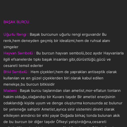
BAŞAK BURCU
Uğurlu Rengi :
Başak burcunun uğurlu rengi erguvandır Bu
renk,hem deneyden geçmiş bir idealizmi,hem de ruhsal alanı
simgeler
Hayvan Sembolü :
Bu burcun hayvan sembolü,boz ayıdır Hayvanlarla
ilgili efsanelerde tıpkı başak insanları gibi,dürüstlüğü,gücü ve
cesareti temsil ederler
Bitki Sembolü :
Hem çiçekleri,hem de yaprakları antiseptik olarak
kullanılan ve en güzel çiçeklerden biri olarak kabul edilen
menekşe,bu burcun bitkisidir
Madeni :
Başak burcu taşlarından olan ametist,mor-eflatun tonların
hakim olduğu,olağandışı bir Kuvars taşıdır Bir ametist enerjisinin
odaklandığı kişide uyum ve denge oluşturma konusunda az bulunur
bir yeteneğe sahiptir Ametist,ayrıca sinir sistemini direkt olarak
etkileyen arındırıcı bir etki yayar Doğada birkaç tonda bulunan akik
de bu burcun bir diğer taşıdır Öfkeyi yatıştırdığına,cesareti