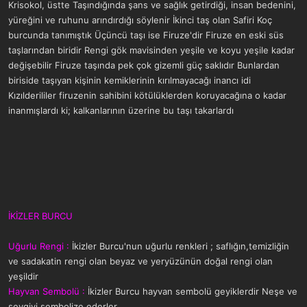
Krisokol, üstte Taşındığında şans ve sağlık getirdiği, insan bedenini,
yüreğini ve ruhunu arındırdığı söylenir İkinci taş olan Safiri Koç
burcunda tanımıştık Üçüncü taşı ise Firuze'dir Firuze en eski süs
taşlarından biridir Rengi gök mavisinden yeşile ve koyu yeşile kadar
değişebilir Firuze taşında pek çok gizemli güç saklıdır Bunlardan
biriside taşıyan kişinin kemiklerinin kırılmayacağı inancı idi
Kızılderililer firuzenin sahibini kötülüklerden koruyacağına o kadar
inanmışlardı ki; kalkanlarının üzerine bu taşı takarlardı
İKİZLER BURCU
Uğurlu Rengi :
İkizler Burcu'nun uğurlu renkleri ; saflığın,temizliğin
ve sadakatin rengi olan beyaz ve yeryüzünün doğal rengi olan
yeşildir
Hayvan Sembolü :
İkizler Burcu hayvan sembolü geyiklerdir Neşe ve
sevgiyi sembolize ederler