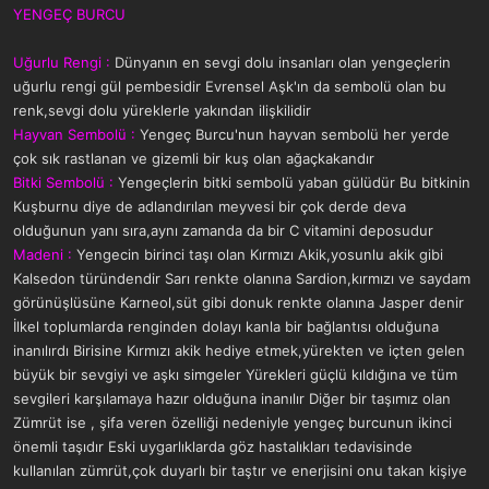
YENGEÇ BURCU
Uğurlu Rengi :
Dünyanın en sevgi dolu insanları olan yengeçlerin
uğurlu rengi gül pembesidir Evrensel Aşk'ın da sembolü olan bu
renk,sevgi dolu yüreklerle yakından ilişkilidir
Hayvan Sembolü :
Yengeç Burcu'nun hayvan sembolü her yerde
çok sık rastlanan ve gizemli bir kuş olan ağaçkakandır
Bitki Sembolü :
Yengeçlerin bitki sembolü yaban gülüdür Bu bitkinin
Kuşburnu diye de adlandırılan meyvesi bir çok derde deva
olduğunun yanı sıra,aynı zamanda da bir C vitamini deposudur
Madeni :
Yengecin birinci taşı olan Kırmızı Akik,yosunlu akik gibi
Kalsedon türündendir Sarı renkte olanına Sardion,kırmızı ve saydam
görünüşlüsüne Karneol,süt gibi donuk renkte olanına Jasper denir
İlkel toplumlarda renginden dolayı kanla bir bağlantısı olduğuna
inanılırdı Birisine Kırmızı akik hediye etmek,yürekten ve içten gelen
büyük bir sevgiyi ve aşkı simgeler Yürekleri güçlü kıldığına ve tüm
sevgileri karşılamaya hazır olduğuna inanılır Diğer bir taşımız olan
Zümrüt ise , şifa veren özelliği nedeniyle yengeç burcunun ikinci
önemli taşıdır Eski uygarlıklarda göz hastalıkları tedavisinde
kullanılan zümrüt,çok duyarlı bir taştır ve enerjisini onu takan kişiye