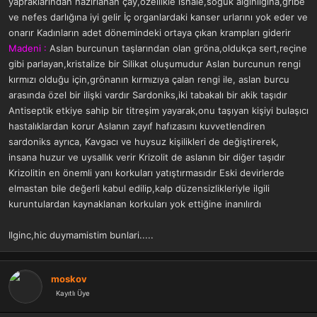
yapraklarından hazırlanan çay,özellikle ishale,soğuk algınlığına,gribe
ve nefes darlığına iyi gelir İç organlardaki kanser urlarını yok eder ve
onarır Kadınların adet dönemindeki ortaya çıkan krampları giderir
Madeni :
Aslan burcunun taşlarından olan gröna,oldukça sert,reçine
gibi parlayan,kristalize bir Silikat oluşumudur Aslan burcunun rengi
kırmızı olduğu için,grönanın kırmızıya çalan rengi ile, aslan burcu
arasında özel bir ilişki vardır Sardoniks,iki tabakalı bir akik taşıdır
Antiseptik etkiye sahip bir titreşim yayarak,onu taşıyan kişiyi bulaşıcı
hastalıklardan korur Aslanın zayıf hafızasını kuvvetlendiren
sardoniks ayrıca, Kavgacı ve huysuz kişilikleri de değiştirerek,
insana huzur ve uysallık verir Krizolit de aslanın bir diğer taşıdır
Krizolitin en önemli yanı korkuları yatıştırmasıdır Eski devirlerde
elmastan bile değerli kabul edilip,kalp düzensizlikleriyle ilgili
kuruntulardan kaynaklanan korkuları yok ettiğine inanılırdı
Ilginc,hic duymamistim bunlari.....
moskov
Kayıtlı Üye