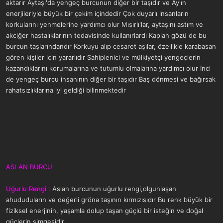
aktarır Aytaşı'da yengeç burcunun diğer bir taşıdır ve Ay'ın
enerjileriyle büyük bir çekim içindedir Çok duyarlı insanların
korkularını yenmelerine yardımcı olur Mısırlı'lar, aytaşını astım ve
akciğer hastalıklarının tedavisinde kullanırlardı Kaplan gözü de bu
burcun taşlarındandır Korkuyu alıp cesaret aşılar, özellikle karabasan
gören kişiler için yararlıdır Sahiplenici ve mülkiyetçi yengeçlerin
kazandıklarını korumalarına ve tutumlu olmalarına yardımcı olur İnci
de yengeç burcu insanının diğer bir taşıdır Baş dönmesi ve bağırsak
rahatsızlıklarına iyi geldiği bilinmektedir
ASLAN BURCU
Uğurlu Rengi :
Aslan burcunun uğurlu rengi,olgunlaşan
ahududuların ve değerli gröna taşının kırmızısıdır Bu renk büyük bir
fiziksel enerjinin, yaşamla dolup taşan güçlü bir isteğin ve doğal
güçlerin simgesidir