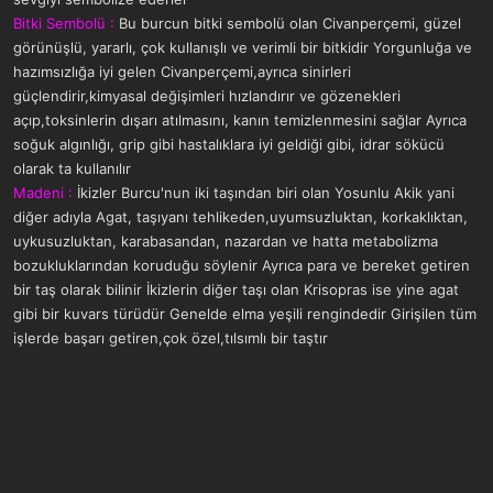
Bitki Sembolü :
Bu burcun bitki sembolü olan Civanperçemi, güzel
görünüşlü, yararlı, çok kullanışlı ve verimli bir bitkidir Yorgunluğa ve
hazımsızlığa iyi gelen Civanperçemi,ayrıca sinirleri
güçlendirir,kimyasal değişimleri hızlandırır ve gözenekleri
açıp,toksinlerin dışarı atılmasını, kanın temizlenmesini sağlar Ayrıca
soğuk algınlığı, grip gibi hastalıklara iyi geldiği gibi, idrar sökücü
olarak ta kullanılır
Madeni :
İkizler Burcu'nun iki taşından biri olan Yosunlu Akik yani
diğer adıyla Agat, taşıyanı tehlikeden,uyumsuzluktan, korkaklıktan,
uykusuzluktan, karabasandan, nazardan ve hatta metabolizma
bozukluklarından koruduğu söylenir Ayrıca para ve bereket getiren
bir taş olarak bilinir İkizlerin diğer taşı olan Krisopras ise yine agat
gibi bir kuvars türüdür Genelde elma yeşili rengindedir Girişilen tüm
işlerde başarı getiren,çok özel,tılsımlı bir taştır