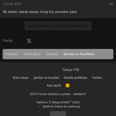
5 Ocak 2012
#5
Bir ikizler olarak beyaz rengi hiç sevmem yahu
Cevap yazmak için giriş yap yada kayıt ol.
Facebook
X (Twitter)
LinkedIn
Pinterest
Tumblr
WhatsApp
E-posta
Paylaş:
Forumlar
Gören Ayna
Astroloji
Burçlar ve Özellikleri
Türkçe (TR)
Bize ulaşın
Şartlar ve kurallar
Gizlilik politikası
Yardım
Ana sayfa
R
S
S
[XGT] Forum statistics system
- XenGenTr
XenForo 2 Türkçe eTiKeT™ 2020
XenForo theme
by xenfocus