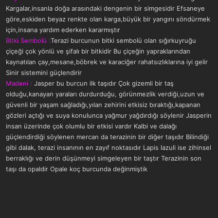
Kargalar,insanla doğa arasındaki dengenin bir simgesidir Efsaneye
göre,eskiden beyaz renkte olan karga,büyük bir yangını söndürmek
için,insana yardım ederken kararmıştır
Bitki Sembolü :
Terazi burcunun bitki sembolü olan sığırkuyruğu
çiçeği çok yönlü ve şifalı bir bitkidir Bu çiçeğin yapraklarından
kaynatılan çay,mesane,böbrek ve karaciğer rahatsızlıklarına iyi gelir
Sinir sistemini güçlendirir
Madeni :
Jasper bu burcun ilk taşıdır Çok gizemli bir taş
olduğu,kanayan yaraları durdurduğu, görünmezlik verdiği,uzun ve
güvenli bir yaşam sağladığı,yılan zehirini etkisiz bıraktığı,kapanan
gözleri açtığı ve suya konulunca yağmur yağdırdığı söylenir Jasperin
insan üzerinde çok olumlu bir etkisi vardır Kalbi ve dalağı
güçlendirdiği söylenen mercan da terazinin bir diğer taşıdır Bilindiği
gibi dalak, terazi insanının en zayıf noktasıdır Lapis lazuli ise zihinsel
berraklığı ve derin düşünmeyi simgeleyen bir taştır Terazinin son
taşı da opaldir Opale koç burcunda değinmiştik