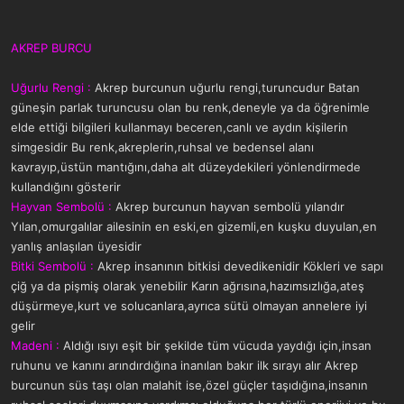
AKREP BURCU
Uğurlu Rengi :
Akrep burcunun uğurlu rengi,turuncudur Batan
güneşin parlak turuncusu olan bu renk,deneyle ya da öğrenimle
elde ettiği bilgileri kullanmayı beceren,canlı ve aydın kişilerin
simgesidir Bu renk,akreplerin,ruhsal ve bedensel alanı
kavrayıp,üstün mantığını,daha alt düzeydekileri yönlendirmede
kullandığını gösterir
Hayvan Sembolü :
Akrep burcunun hayvan sembolü yılandır
Yılan,omurgalılar ailesinin en eski,en gizemli,en kuşku duyulan,en
yanlış anlaşılan üyesidir
Bitki Sembolü :
Akrep insanının bitkisi devedikenidir Kökleri ve sapı
çiğ ya da pişmiş olarak yenebilir Karın ağrısına,hazımsızlığa,ateş
düşürmeye,kurt ve solucanlara,ayrıca sütü olmayan annelere iyi
gelir
Madeni :
Aldığı ısıyı eşit bir şekilde tüm vücuda yaydığı için,insan
ruhunu ve kanını arındırdığına inanılan bakır ilk sırayı alır Akrep
burcunun süs taşı olan malahit ise,özel güçler taşıdığına,insanın