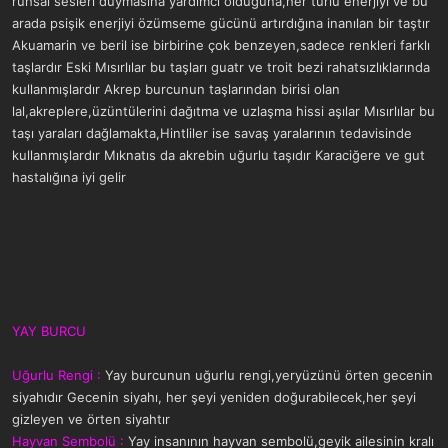
ruhsal sesleri duymasına yardımcı olduğuna,her türlü enerjiyi ve bu
arada psişik enerjiyi özümseme gücünü artırdığına inanılan bir taştır
Akuamarin ve beril ise birbirine çok benzeyen,sadece renkleri farklı
taşlardır Eski Mısırlılar bu taşları guatr ve troit bezi rahatsızlıklarında
kullanmışlardır Akrep burcunun taşlarından birisi olan
lal,akreplere,üzüntülerini dağıtma ve uzlaşma hissi aşılar Mısırlılar bu
taşı yaraları dağlamakta,Hintliler ise savaş yaralarının tedavisinde
kullanmışlardır Mıknatıs da akrebin uğurlu taşıdır Karaciğere ve gut
hastalığına iyi gelir
YAY BURCU
Uğurlu Rengi :
Yay burcunun uğurlu rengi,yeryüzünü örten gecenin
siyahıdır Gecenin siyahı, her şeyi yeniden doğurabilecek,her şeyi
gizleyen ve örten siyahtır
Hayvan Sembolü :
Yay insanının hayvan sembolü,geyik ailesinin kralı