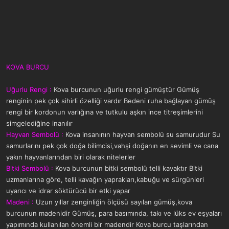
KOVA BURCU
Uğurlu Rengi :
Kova burcunun uğurlu rengi gümüştür Gümüş
renginin pek çok sihirli özelliği vardır Bedeni ruha bağlayan gümüş
rengi bir kordonun varlığına ve tutkulu aşkın ince titreşimlerini
simgelediğine inanılır
Hayvan Sembolü :
Kova insanının hayvan sembolü su samurudur Su
samurlarını pek çok doğa bilimcisi,vahşi doğanın en sevimli ve cana
yakın hayvanlarından biri olarak nitelerler
Bitki Sembolü :
Kova burcunun bitki sembolü telli kavaktır Bitki
uzmanlarına göre, telli kavağın yaprakları,kabuğu ve sürgünleri
uyarıcı ve idrar söktürücü bir etki yapar
Madeni :
Uzun yıllar zenginliğin ölçüsü sayılan gümüş,kova
burcunun madenidir Gümüş, para basımında, takı ve lüks ev eşyaları
yapımında kullanılan önemli bir madendir Kova burcu taşlarından