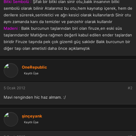
Bitki Sembolü :
Şifalı bir bitki olan sinir otu,balık insanının bitki
sembolü olarak bilinir Atalarımız bu otu,hem kaynatıp içerek, hem de
derilere sürerek,serinletici ve ağrı kesici olarak kullanırlardı Sinir otu
aynı zamanda kanı da temizler ve panzehir olarak kullanılır
Madeni :
Balık burcunun taşlarından biri olan firuze,en eski süs
taşlarındandır Matlığına rağmen değerli kabul edilen ender taşlardan
biridir Firuze taşında pek çok gizemli güç saklıdır Balık burcunun bir
diğer taşı olan ametisti daha önce açıklamıştık
OneRepublic
Kayıtlı Üye
5 Ocak 2012
#2
Mavi renginden hic haz almam. :/
şinçeyank
Kayıtlı Üye