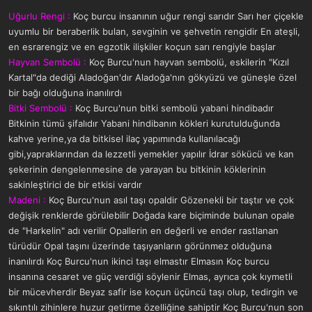
a
r
Uğurlu Rengi :
Koç burcu insanının uğur rengi sarıdır Sarı her çiçekle
t
i
uyumlu bir beraberlik bulan, sevginin ve şehvetin rengidir En ateşli,
a
h
n
i
en esrarengiz ve en egzotik ilişkiler koçun sarı rengiyle başlar
Hayvan Sembolü :
Koç Burcu'nun hayvan sembolü, eskilerin "Kızıl
Kartal"da dediği Aladoğan'dır Aladoğa'nın gökyüzü ve güneşle özel
bir bağı olduğuna inanılırdı
Bitki Sembolü :
Koç Burcu'nun bitki sembolü yabani hindibadır
Bitkinin tümü şifalıdır Yabani hindibanın kökleri kurutulduğunda
kahve yerine,ya da bitkisel ilaç yapımında kullanılacağı
gibi,yapraklarından da lezzetli yemekler yapılır İdrar sökücü ve kan
şekerinin dengelenmesine de yarayan bu bitkinin köklerinin
sakinleştirici de bir etkisi vardır
Madeni :
Koç Burcu'nun asıl taşı opaldir Gözenekli bir taştır ve çok
değişik renklerde görülebilir Doğada kare biçiminde bulunan opale
de "Harkelin" adı verilir Opallerin en değerli ve ender rastlanan
türüdür Opal taşını üzerinde taşıyanların görünmez olduğuna
inanılırdı Koç Burcu'nun ikinci taşı elmastır Elmasın Koç burcu
insanına cesaret ve güç verdiği söylenir Elmas, ayrıca çok kıymetli
bir mücevherdir Beyaz safir ise koçun üçüncü taşı olup, tedirgin ve
sıkıntılı zihinlere huzur getirme özelliğine sahiptir Koç Burcu'nun son