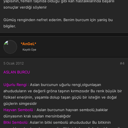
yapısının,Yemen taşında olduğu gibi kan hastalıklarında başarılı
sonuçlar verdiği söylenir
Gümüş renginden nefret ederim. Benim burcum için yanlış bu
bilgiler.
*AnGeL*
Kayıtlı Üye
5 Ocak 2012
#4
ASLAN BURCU
Uğurlu Rengi :
Aslan burcunun uğurlu rengi,olgunlaşan
ahududuların ve değerli gröna taşının kırmızısıdır Bu renk büyük bir
fiziksel enerjinin, yaşamla dolup taşan güçlü bir isteğin ve doğal
güçlerin simgesidir
Hayvan Sembolü :
Aslan burcunun hayvan sembolü,balıklar
dünyasının kralı sayılan mersinbalığıdır
Bitki Sembolü:
Aslan'ın bitki sembolü ahudududur Bu bitkinin