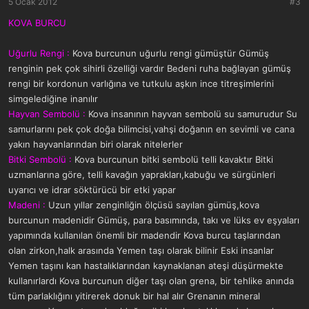
5 Ocak 2012
#3
KOVA BURCU
Uğurlu Rengi :
Kova burcunun uğurlu rengi gümüştür Gümüş
renginin pek çok sihirli özelliği vardır Bedeni ruha bağlayan gümüş
rengi bir kordonun varlığına ve tutkulu aşkın ince titreşimlerini
simgelediğine inanılır
Hayvan Sembolü :
Kova insanının hayvan sembolü su samurudur Su
samurlarını pek çok doğa bilimcisi,vahşi doğanın en sevimli ve cana
yakın hayvanlarından biri olarak nitelerler
Bitki Sembolü :
Kova burcunun bitki sembolü telli kavaktır Bitki
uzmanlarına göre, telli kavağın yaprakları,kabuğu ve sürgünleri
uyarıcı ve idrar söktürücü bir etki yapar
Madeni :
Uzun yıllar zenginliğin ölçüsü sayılan gümüş,kova
burcunun madenidir Gümüş, para basımında, takı ve lüks ev eşyaları
yapımında kullanılan önemli bir madendir Kova burcu taşlarından
olan zirkon,halk arasında Yemen taşı olarak bilinir Eski insanlar
Yemen taşını kan hastalıklarından kaynaklanan ateşi düşürmekte
kullanırlardı Kova burcunun diğer taşı olan grena, bir tehlike anında
tüm parlaklığını yitirerek donuk bir hal alır Grenanın mineral