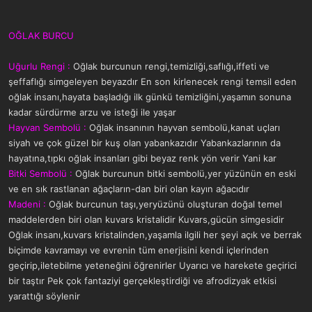
OĞLAK BURCU
Uğurlu Rengi :
Oğlak burcunun rengi,temizliği,saflığı,iffeti ve
şeffaflığı simgeleyen beyazdır En son kirlenecek rengi temsil eden
oğlak insanı,hayata başladığı ilk günkü temizliğini,yaşamın sonuna
kadar sürdürme arzu ve isteği ile yaşar
Hayvan Sembolü :
Oğlak insanının hayvan sembolü,kanat uçları
siyah ve çok güzel bir kuş olan yabankazıdır Yabankazlarının da
hayatına,tıpkı oğlak insanları gibi beyaz renk yön verir Yani kar
Bitki Sembolü :
Oğlak burcunun bitki sembolü,yer yüzünün en eski
ve en sık rastlanan ağaçların-dan biri olan kayın ağacıdır
Madeni :
Oğlak burcunun taşı,yeryüzünü oluşturan doğal temel
maddelerden biri olan kuvars kristalidir Kuvars,gücün simgesidir
Oğlak insanı,kuvars kristalinden,yaşamla ilgili her şeyi açık ve berrak
biçimde kavramayı ve evrenin tüm enerjisini kendi içlerinden
geçirip,iletebilme yeteneğini öğrenirler Uyarıcı ve harekete geçirici
bir taştır Pek çok fantaziyi gerçekleştirdiği ve afrodizyak etkisi
yarattığı söylenir