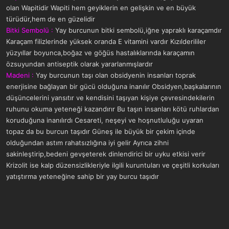
olan Wapitidir Wapiti hem geyiklerin en gelişkin ve en büyük
türüdür,hem de en güzelidir
Bitki Sembolü :
Yay burcunun bitki sembolü,iğne yapraklı karaçamdır
Karaçam filizlerinde yüksek oranda E vitamini vardır Kızılderililer
yüzyıllar boyunca,boğaz ve göğüs hastalıklarında karaçamın
özsuyundan antiseptik olarak yararlanmışlardır
Madeni :
Yay burcunun taşı olan obsidyenin insanları toprak
enerjisine bağlayan bir gücü olduğuna inanılır Obsidyen,başkalarının
düşüncelerini yansıtır ve kendisini taşıyan kişiye çevresindekilerin
ruhunu okuma yeteneği kazandırır Bu taşın insanları kötü ruhlardan
koruduğuna inanılırdı Cesareti, neşeyi ve hoşnutluluğu uyaran
topaz da bu burcun taşıdır Güneş ile büyük bir çekim içinde
olduğundan astım rahatsızlığına iyi gelir Ayrıca zihni
sakinleştirip,bedeni gevşeterek dinlendirici bir uyku etkisi verir
Krizolit ise kalp düzensizlikleriyle ilgili kuruntuları ve çeşitli korkuları
yatıştırma yeteneğine sahip bir yay burcu taşıdır