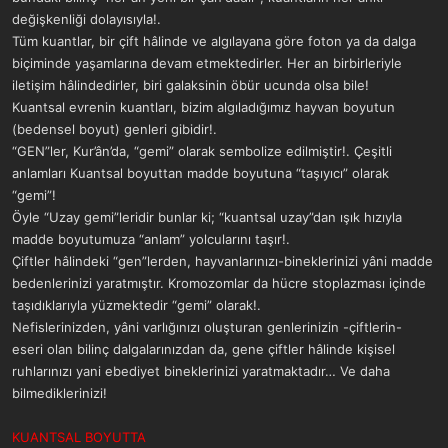
değişkenliği dolayısıyla!.
Tüm kuantlar, bir çift hâlinde ve algılayana göre foton ya da dalga
biçiminde yaşamlarına devam etmektedirler. Her an birbirleriyle
iletişim hâlindedirler, biri galaksinin öbür ucunda olsa bile!
Kuantsal evrenin kuantları, bizim algıladığımız hayvan boyutun
(bedensel boyut) genleri gibidir!.
“GEN”ler, Kur’ân’da, “gemi” olarak sembolize edilmiştir!. Çeşitli
anlamları Kuantsal boyuttan madde boyutuna “taşıyıcı” olarak
“gemi”!
Öyle “Uzay gemi”leridir bunlar ki; “kuantsal uzay”dan ışık hızıyla
madde boyutumuza “anlam” yolcularını taşır!.
Çiftler hâlindeki “gen”lerden, hayvanlarınızı-bineklerinizi yâni madde
bedenlerinizi yaratmıştır. Kromozomlar da hücre stoplazması içinde
taşıdıklarıyla yüzmektedir “gemi” olarak!.
Nefislerinizden, yâni varlığınızı oluşturan genlerinizin -çiftlerin-
eseri olan bilinç dalgalarınızdan da, gene çiftler hâlinde kişisel
ruhlarınızı yani ebediyet bineklerinizi yaratmaktadır… Ve daha
bilmediklerinizi!
KUANTSAL BOYUTTA