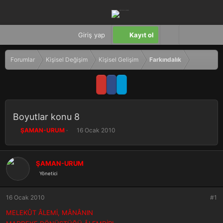
Giriş yap
Kayıt ol
Forumlar
Kişisel Değişim
Kişisel Gelişim
Farkındalık
Boyutlar konu 8
K
B
ŞAMAN-URUM
16 Ocak 2010
o
a
n
ş
b
l
ŞAMAN-URUM
u
a
Yönetici
y
n
u
g
b
ı
16 Ocak 2010
#1
a
ç
ş
t
MELEKÛT ÂLEMİ, MÂNÂNIN
l
a