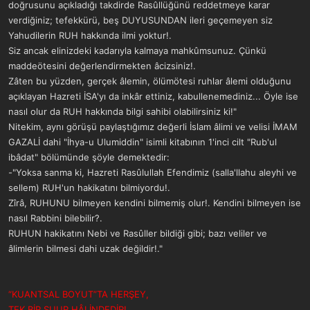
doğrusunu açıkladığı takdirde Rasûllüğünü reddetmeye karar
verdiğiniz; tefekkürü, beş DUYUSUNDAN ileri geçemeyen siz
Yahudilerin RUH hakkında ilmi yoktur!.
Siz ancak elinizdeki kadarıyla kalmaya mahkûmsunuz. Çünkü
maddeötesini değerlendirmekten âcizsiniz!.
Zâten bu yüzden, gerçek âlemin, ölümötesi ruhlar âlemi olduğunu
açıklayan Hazreti İSA'yı da inkâr ettiniz, kabullenemediniz... Öyle ise
nasıl olur da RUH hakkında bilgi sahibi olabilirsiniz ki!"
Nitekim, aynı görüşü paylaştığımız değerli İslam âlimi ve velisi İMAM
GAZALİ dahi "İhya-u Ulumiddin" isimli kitabının 1'inci cilt "Rub'ul
ibâdat" bölümünde şöyle demektedir:
-"Yoksa sanma ki, Hazreti Rasûlullah Efendimiz (salla'llahu aleyhi ve
sellem) RUH'un hakikatını bilmiyordu!.
Zîrâ, RUHUNU bilmeyen kendini bilmemiş olur!. Kendini bilmeyen ise
nasıl Rabbini bilebilir?.
RUHUN hakikatını Nebi ve Rasûller bildiği gibi; bazı veliler ve
âlimlerin bilmesi dahi uzak değildir!."
“KUANTSAL BOYUT”TA HERŞEY,
TEK BİR ŞUUR HÂLİNDEDİR!