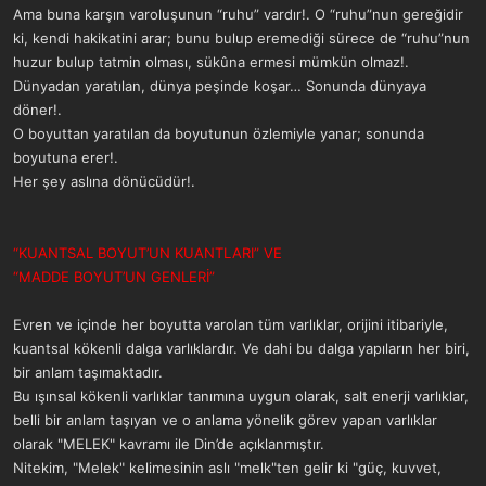
Ama buna karşın varoluşunun “ruhu” vardır!. O “ruhu”nun gereğidir
ki, kendi hakikatini arar; bunu bulup eremediği sürece de “ruhu”nun
huzur bulup tatmin olması, sükûna ermesi mümkün olmaz!.
Dünyadan yaratılan, dünya peşinde koşar… Sonunda dünyaya
döner!.
O boyuttan yaratılan da boyutunun özlemiyle yanar; sonunda
boyutuna erer!.
Her şey aslına dönücüdür!.
“KUANTSAL BOYUT’UN KUANTLARI” VE
“MADDE BOYUT’UN GENLERİ”
Evren ve içinde her boyutta varolan tüm varlıklar, orijini itibariyle,
kuantsal kökenli dalga varlıklardır. Ve dahi bu dalga yapıların her biri,
bir anlam taşımaktadır.
Bu ışınsal kökenli varlıklar tanımına uygun olarak, salt enerji varlıklar,
belli bir anlam taşıyan ve o anlama yönelik görev yapan varlıklar
olarak "MELEK" kavramı ile Din’de açıklanmıştır.
Nitekim, "Melek" kelimesinin aslı "melk"ten gelir ki "güç, kuvvet,