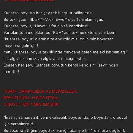
Kuantsal boyutta her şey tek bir şuur hâlindedir.
Bu tekil şuur, “ilk akıl”=”Akl-ı Evvel” diye tanımlanmıştır.
Kuantsal boyut, “Hayat” sıfatının tâ kendisidir!.
Var olan tüm melekler, bu “RUH” adlı tek melekten, yani bizim
“kuantsal boyut” olarak nitelendirdiğimiz, orijinimiz boyuttan
meydana gelmiştir!.
Yani, Kuantsal boyut tekilliğinde meydana gelen melekî katmanlar(?)
ile, algıladıklarımız ve algılayanlar oluşmuştur.
Esasen her şey, Kuantsal boyutun kendi kendisini “seyr”inden
ibarettir!.
İNSAN, “ZAMANSIZLIK VE MEKÂNSIZLIK
BOYUTU”NDA, O BOYUTTAN,
O BOYUT İÇİN YARATILMIŞTIR!
“İnsan”, zamansızlık ve mekânsızlık boyutunda, o boyuttan, o boyut
için yaratılmıştır!.
Bu sözünü ettiğim boyuttaki varlığı itibariyle bir “ruh” bile değildir!.