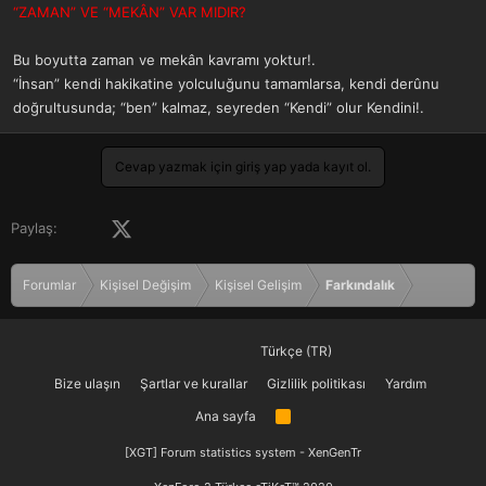
“ZAMAN” VE “MEKÂN” VAR MIDIR?
Bu boyutta zaman ve mekân kavramı yoktur!.
“İnsan” kendi hakikatine yolculuğunu tamamlarsa, kendi derûnu
doğrultusunda; “ben” kalmaz, seyreden “Kendi” olur Kendini!.
Cevap yazmak için giriş yap yada kayıt ol.
Facebook
X (Twitter)
LinkedIn
Pinterest
Tumblr
WhatsApp
E-posta
Paylaş:
Forumlar
Kişisel Değişim
Kişisel Gelişim
Farkındalık
Türkçe (TR)
Bize ulaşın
Şartlar ve kurallar
Gizlilik politikası
Yardım
Ana sayfa
R
S
S
[XGT] Forum statistics system
- XenGenTr