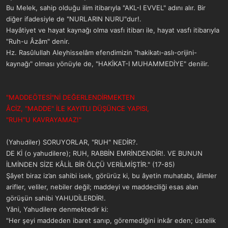
Bu Melek, sahip olduğu ilim itibarıyla "AKL-I EVVEL" adını alır. Bir
diğer ifadesiyle de "NURLARIN NURU"dur!.
Hayâtiyet ve hayat kaynağı olma vasfı itibarı ile, hayat vasfı itibarıyla
"Ruh-u Âzâm" denir.
Hz. Rasûlullah Aleyhisselâm efendimizin "hakikatı-aslı-orijini-
kaynağı" olması yönüyle de, "HAKİKAT-I MUHAMMEDİYE" denilir.
"MADDEÖTESİ"Nİ DEĞERLENDİRMEKTEN
ÂCİZ, "MADDE" İLE KAYITLI DÜŞÜNCE YAPISI,
"RUH"U KAVRAYAMAZ!"
(Yahudiler) SORUYORLAR, "RUH" NEDİR?.
DE Kİ (o yahudilere); RUH, RABBİN EMRİNDENDİR!. VE BUNUN
İLMİNDEN SİZE KÂLİL BİR ÖLÇÜ VERİLMİŞTİR." (17-85)
Şâyet biraz iz’an sahibi isek, görürüz ki, bu âyetin muhatabı, âlimler
arifler, veliler, nebiler değil; maddeyi ve maddeciliği esas alan
görüşün sahibi YAHUDİLERDİR!.
Yâni, Yahudilere denmektedir ki:
"Her şeyi maddeden ibaret sanıp, göremediğini inkâr eden; üstelik