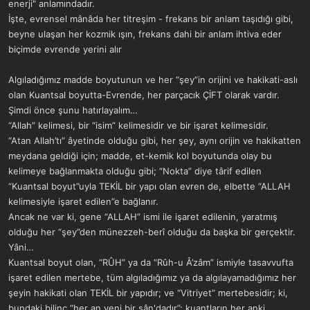
enerji" anlamındadır.
İşte, evrensel mânâda her titreşim - frekans bir anlam taşıdığı gibi,
beyne ulaşan her kozmik ışın, frekans dahi bir anlam ihtiva eder
biçimde evrende yerini alır
Algıladığımız madde boyutunun ve her “şey”in orijini ve hakikati-aslı
olan Kuantsal boyutta-Evrende, her parçacık ÇİFT olarak vardır.
Şimdi önce şunu hatırlayalım…
“Allah” kelimesi, bir “isim” kelimesidir ve bir işaret kelimesidir.
“Atan Allah’tı” âyetinde olduğu gibi, her şey, aynı orijin ve hakikatten
meydana geldiği için; madde, et-kemik kol boyutunda olay bu
kelimeye bağlanmakta olduğu gibi; “Nokta” diye târif edilen
“Kuantsal boyut”uyla TEKİL bir yapı olan evren de, elbette “ALLAH
kelimesiyle işaret edilen”e bağlanır.
Ancak ne var ki, gene “ALLAH” ismi ile işaret edilenin, yaratmış
olduğu her “şey”den münezzeh-berî olduğu da başka bir gerçektir.
Yâni…
Kuantsal boyut olan, “RÛH” ya da “Rûh-u Â’zâm” ismiyle tasavvufta
işaret edilen mertebe, tüm algıladığımız ya da algılayamadığımız her
şeyin hakikati olan TEKİL bir yapıdır; ve “Vitriyet” mertebesidir; ki,
bundaki bilinç “her an yeni bir şân'dadır”; kuantların her anki