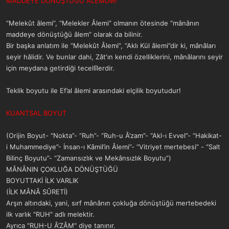
MADDEYE DÖNÜŞTÜĞÜ ÂLEMDİR!
a
r
t
i
“Melekût âlemi”, “Melekler Âlemi” olmanın ötesinde “mânânın
a
h
n
i
maddeye dönüştüğü âlem” olarak da bilinir.
Bir başka anlatım ile “Melekût Âlemi”, “Aklı Kül âlemi”dir ki, mânâları
seyir hâlidir. Ve bunlar dahi, Zât'ın kendi özelliklerini, mânâlarını seyir
için meydana getirdiği tecellîlerdir.
Teklik boyutu ile Ef’al âlemi arasındaki elçilik boyutudur!
KUANTSAL BOYUT
(Orijin Boyut- “Nokta”- “Ruh”- “Ruh-u Â’zam”- “Akl-ı Evvel”- “Hakikat-
i Muhammediye”- İnsan-ı Kâmil’in Âlemi”- “Vitriyet mertebesi” - “Salt
Bilinç Boyutu”- “Zamansızlık ve Mekânsızlık Boyutu”)
MÂNÂNIN ÇOKLUĞA DÖNÜŞTÜĞÜ
BOYUTTAKİ İLK VARLIK
(İLK MÂNÂ SÛRETİ)
Arşın altındaki, yani, sırf mânânın çokluğa dönüştüğü mertebedeki
ilk varlık "RUH" adlı melektir.
Ayrıca "RUH-U Â’ZÂM" diye tanınır.