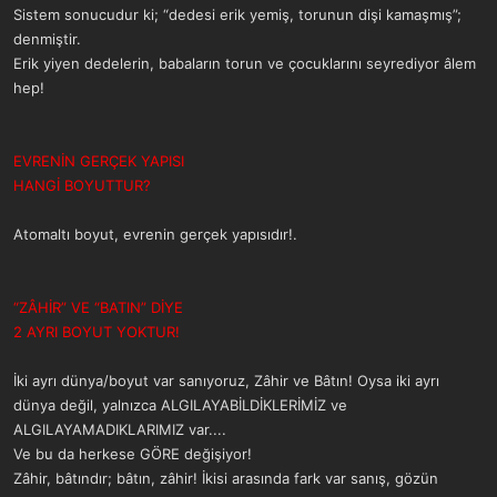
Sistem sonucudur ki; “dedesi erik yemiş, torunun dişi kamaşmış”;
denmiştir.
Erik yiyen dedelerin, babaların torun ve çocuklarını seyrediyor âlem
hep!
EVRENİN GERÇEK YAPISI
HANGİ BOYUTTUR?
Atomaltı boyut, evrenin gerçek yapısıdır!.
“ZÂHİR” VE “BATIN” DİYE
2 AYRI BOYUT YOKTUR!
İki ayrı dünya/boyut var sanıyoruz, Zâhir ve Bâtın! Oysa iki ayrı
dünya değil, yalnızca ALGILAYABİLDİKLERİMİZ ve
ALGILAYAMADIKLARIMIZ var....
Ve bu da herkese GÖRE değişiyor!
Zâhir, bâtındır; bâtın, zâhir! İkisi arasında fark var sanış, gözün