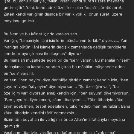
İşte, bu yönü itibariyle, "Allah, insanı kendi sûreti üzere meydana
getirmiştir". Yani, kendindeki özellikler olan "esmâ" sûretiüzere!.
Zâten kendi varlığının dışında bir varlık yok ki, onun sûreti üzere
meydana getirsin.
Bu âlem ve bu kâinat içinde varolan sen...
Varlığın, ”tamamiyle ilâhi isimlerin mânâlarının terkibi” diyoruz... Yani,
“varlığın bütün ilâhi isimlerin değişik zamanlarda değişik terkiblerle
sende ortaya çıkması ile oluşmuş” diyoruz!.
Bu mânâları müşahede eden bir de “sen” varsın!. Bu mânâların “sen”
den çıkmasına karşılık, senden çıkan bu mânâları müşahede eden
bir “sen” varsın!.
Ve sen, “ben neyim” diye derinliğe gittiğin zaman; kendin için, “ben
şuyum” veya “şöyleyim” diyemiyorsun... “Şu özelliğim var”, “bu
özelliğim var” diyorsun ama; kendin için, “ben şuyum” diyemiyorsun.
“Ben şuyum” diyememen, zâtın itibariyledir... Zâtın itibariyle zâtını
tâyin edebilmen, tesbit edebilmen, takdir edebilmen muhaldir!. Bana
zâtın itibariyle kendini târif edemezsin.
Bizim tüm boyutları ile varlığımız önce Allah'ın sıfatlarıyla meydana
gelmiştir!.
Vasıfların itibariyle, vasıfların olduğunu; senin için ”yok olma”