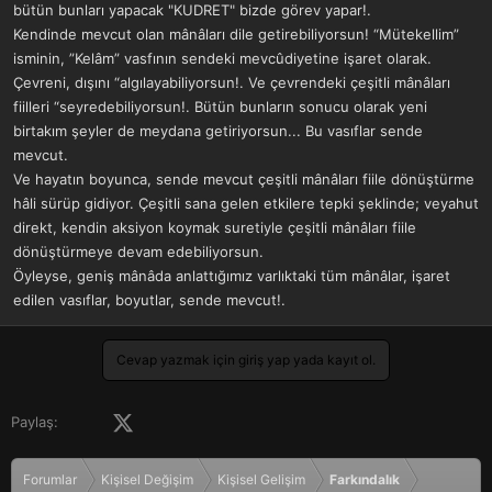
bütün bunları yapacak "KUDRET" bizde görev yapar!.
Kendinde mevcut olan mânâları dile getirebiliyorsun! “Mütekellim”
isminin, ”Kelâm” vasfının sendeki mevcûdiyetine işaret olarak.
Çevreni, dışını “algılayabiliyorsun!. Ve çevrendeki çeşitli mânâları
fiilleri “seyredebiliyorsun!. Bütün bunların sonucu olarak yeni
birtakım şeyler de meydana getiriyorsun... Bu vasıflar sende
mevcut.
Ve hayatın boyunca, sende mevcut çeşitli mânâları fiile dönüştürme
hâli sürüp gidiyor. Çeşitli sana gelen etkilere tepki şeklinde; veyahut
direkt, kendin aksiyon koymak suretiyle çeşitli mânâları fiile
dönüştürmeye devam edebiliyorsun.
Öyleyse, geniş mânâda anlattığımız varlıktaki tüm mânâlar, işaret
edilen vasıflar, boyutlar, sende mevcut!.
Cevap yazmak için giriş yap yada kayıt ol.
Facebook
X (Twitter)
LinkedIn
Pinterest
Tumblr
WhatsApp
E-posta
Paylaş:
Forumlar
Kişisel Değişim
Kişisel Gelişim
Farkındalık