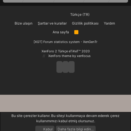
Türkçe (TR)
Bize ulaşın
Şartlar ve kurallar
Gizlilik politikası
Yardım
Ana sayfa
R
S
S
[XGT] Forum statistics system
- XenGenTr
XenForo 2 Türkçe eTiKeT™ 2020
XenForo theme
by xenfocus
Bu site çerezler kullanır. Bu siteyi kullanmaya devam ederek çerez
kullanımımızı kabul etmiş olursunuz.
Kabul
Daha fazla bilgi edin…