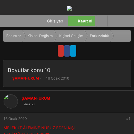
Giriş yap
Kayıt ol
Forumlar
Kişisel Değişim
Kişisel Gelişim
Farkındalık
Boyutlar konu 10
K
B
ŞAMAN-URUM
16 Ocak 2010
o
a
n
ş
b
l
ŞAMAN-URUM
u
a
Yönetici
y
n
u
g
b
ı
16 Ocak 2010
#1
a
ç
ş
t
MELEKÛT ÂLEMİNE NÜFUZ EDEN KİŞİ
l
a