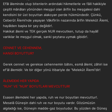
Ef’âl âleminde olup bitenlerin ardındaki hikmetlerle ve fâili hakikiyle
çeşitli mânâları yönünden meşgul olan ârifin bu meşgalesi dahi
kendisini bir üst boyuttan alakoyan perde hükmündedir. Çünkü,
Ceberût Âlemi’nde yaşayan Vâkıfîn’in nazarında ârifin Melekût Âlemi,
hayâlden başka bir şey değildir!.
Hakikat âlemi ve TEK gerçek NUR mevcutken, tutup da hayâlî
varlıklar ile meşgul olmak, sanki şeytana uymak gibidir!.
CENNET VE CEHENNEM,
HANGİ BOYUTTUR?
Gerek cennet ve gerekse cehennemin bâtını, esmâ âlemi; zâhiri ise
ef'âl âlemidir. Ve bir diğer yönü itibariyle de “Melekût Âlemi”dir!
ÂLEMDEKİ HER YAPIDA
“RUH” VE “NUR” BOYUTLARI MEVCUTTUR!
Esasen âlemdeki her yapıda, ruh ve nur boyutları mevcuttur!.
Meselâ Güneşin dahi ruh ve nur boyutu vardır. Gözümüzün
algıladığı ise, Güneşin madde-gaz boyutudur. Bu yüzden de Güneş