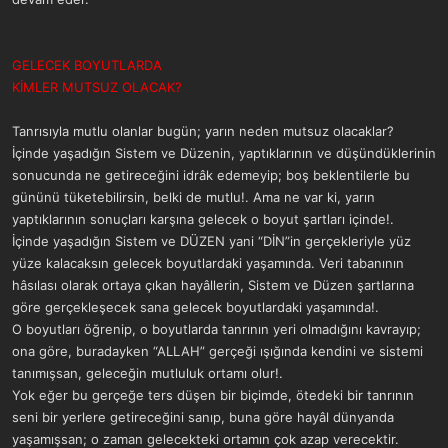
GELECEK BOYUTLARDA
KİMLER MUTSUZ OLACAK?
Tanrısıyla mutlu olanlar bugün; yarın neden mutsuz olacaklar?
İçinde yaşadığın Sistem ve Düzenin, yaptıklarının ve düşündüklerinin
sonucunda ne getireceğini idrâk edemeyip; boş beklentilerle bu
gününü tüketebilirsin, belki de mutlu!. Ama ne var ki, yarın
yaptıklarının sonuçları karşına gelecek o boyut şartları içinde!.
İçinde yaşadığın Sistem ve DÜZEN yani “DİN”in gerçekleriyle yüz
yüze kalacaksın gelecek boyutlardaki yaşamında. Veri tabanının
hâsılası olarak ortaya çıkan hayâllerin, Sistem ve Düzen şartlarına
göre gerçekleşecek sana gelecek boyutlardaki yaşamında!.
O boyutları öğrenip, o boyutlarda tanrının yeri olmadığını kavrayıp;
ona göre, buradayken “ALLAH” gerçeği ışığında kendini ve sistemi
tanımışsan, geleceğin mutluluk ortamı olur!.
Yok eğer bu gerçeğe ters düşen bir biçimde, ötedeki bir tanrının
seni bir yerlere getireceğini sanıp, buna göre hayâl dünyanda
yaşamışsan; o zaman gelecekteki ortamın çok azap verecektir.