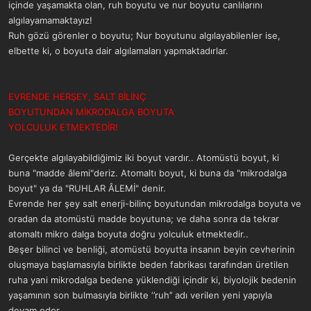
içinde yaşamakta olan, ruh boyutu ve nur boyutu canlılarını
algılayamamaktayız!
Ruh gözü görenler o boyutu; Nur boyutunu algılayabilenler ise,
elbette ki, o boyuta dair algılamaları yapmaktadırlar.
EVRENDE HERŞEY, SALT BİLİNÇ
BOYUTUNDAN MİKRODALGA BOYUTA
YOLCULUK ETMEKTEDİR!
Gerçekte algılayabildiğimiz iki boyut vardır.. Atomüstü boyut, ki
buna "madde âlemi"deriz. Atomaltı boyut, ki buna da "mikrodalga
boyut" ya da "RUHLAR ÂLEMİ" denir.
Evrende her şey salt enerji-bilinç boyutundan mikrodalga boyuta ve
oradan da atomüstü madde boyutuna; ve daha sonra da tekrar
atomaltı mikro dalga boyuta doğru yolculuk etmektedir..
Beşer bilinci ve benliği, atomüstü boyutta insanın beyin cevherinin
oluşmaya başlamasıyla birlikte beden fabrikası tarafından üretilen
ruha yani mikrodalga bedene yüklendiği içindir ki, biyolojik bedenin
yaşamının son bulmasıyla birlikte ‘’ruh’’ adı verilen yeni yapıyla
devam eder.