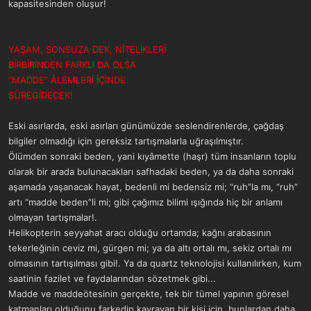
kapasitesinden oluşur!
YAŞAM, SONSUZA DEK, NİTELİKLERİ
BİRBİRİNDEN FARKLI DA OLSA
“MADDE” ÂLEMLERİ İÇİNDE
SÜREGİDECEK!
Eski asırlarda, eski asırları günümüzde seslendirenlerde, çağdaş
bilgiler olmadığı için gereksiz tartışmalarla uğraşılmıştır.
Ölümden sonraki beden, yani kıyâmette (haşr) tüm insanların toplu
olarak bir arada bulunacakları safhadaki beden, ya da daha sonraki
aşamada yaşanacak hayat, bedenli mi bedensiz mi; “ruh”la mı, “ruh”
artı “madde beden”li mi; gibi çağımız bilimi ışığında hiç bir anlamı
olmayan tartışmalar!.
Helikopterin seyyahat aracı olduğu ortamda; kağnı arabasının
tekerleğinin ceviz mi, gürgen mi; ya da altı ortalı mı, sekiz ortalı mı
olmasının tartışılması gibi!. Ya da quartz teknolojisi kullanılırken, kum
saatinin fazilet ve faydalarından sözetmek gibi...
Madde ve maddeötesinin gerçekte, tek bir tümel yapının göresel
katmanları olduğunu farkedip kavrayan bir kişi için, bunlardan daha