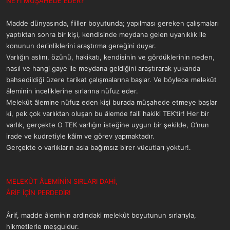
NEYİ MÜŞAHEDE EDER?
a
r
t
i
Madde dünyasında, fiiller boyutunda; yapılması gereken çalışmaları
a
h
n
i
yaptıktan sonra bir kişi, kendisinde meydana gelen uyanıklık ile
konunun derinliklerini araştırma gereğini duyar.
Varlığın aslını, özünü, hakikatı, kendisinin ve gördüklerinin neden,
nasıl ve hangi gaye ile meydana geldiğini araştırarak yukarıda
bahsedildiği üzere tarikat çalışmalarına başlar. Ve böylece melekût
âleminin inceliklerine sırlarına nüfuz eder.
Melekût âlemine nüfuz eden kişi burada müşahede etmeye başlar
ki, pek çok varlıktan oluşan bu âlemde faili hakiki TEK’tir! Her bir
varlık, gerçekte O TEK varlığın isteğine uygun bir şekilde, O’nun
irade ve kudretiyle kâim ve görev yapmaktadır.
Gerçekte o varlıkların asla bağımsız birer vücutları yoktur!.
MELEKÛT ÂLEMİNİN SIRLARI DAHİ,
ÂRİF İÇİN PERDEDİR!
Ârif, madde âleminin ardındaki melekût boyutunun sırlarıyla,
hikmetlerle meşguldur.