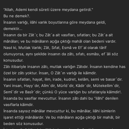
"Allah, Ademi kendi sûreti üzere meydana getirdi."
Bu ne demek?.
İnsanın varlığı, ilâhi varlık boyutlarına göre meydana geldi,
demektir...
İnsanın da bir Zât`ı; bu Zât`a ait vasıfları, sıfatları; bu Zât`a ait
mânâları; ve bu mânâların açığa çıktığı mahâl olan bedeni vardır.
Nasıl ki, Mutlak Varlık; Zât, Sıfat, Esmâ ve Ef`al olarak târif
olunuyorsa, aynı şekilde insanın da zâtı, sıfatı, esmâsı, ef`âli söz
konusudur.
Zâtı itibariyle insanın zâtı, mutlak varlığın Zâtıdır. İnsanın kendine has
özel bir zâtı yoktur. İnsan, O Zât`ın varlığı ile kâimdir.
İnsanın sıfatları, hayat, ilim, irade, kudret, kelâm, semi ve basar`dır.
Yani insan, Hayy`dır, Alîm`dir, Mürîd`dir, Kâdir`dir, Mütekellim`dir,
Semî`dir ve Basîr`dir; çünkü O yüce varlığın bu sıfatlarıyla kâimdir!.
İnsanda bu vasıflar mevcuttur. İnsanın zâtı dahi bu “ilâhi” denilen
vasıflarla kâimdir.
İnsanda sayısız mânâlar mevcuttur ki, bu mânâlar, ilâhi isimlerin
işaret ettiği mânâlardır. Ve bu mânâların açığa çıktığı bir mahâl, bir
beden söz konusudur.