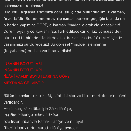
anlamsız soru olamaz!.
Bugünkü algılama aracımıza göre, şu içinde bulunduğumuz katman,
"madde"dir! Bu bedenden ayrılıp ışınsal bedene geçtiğimiz anda da,
o beden yapımıza GÖRE, o katman "madde olarak algılanacak"tır!.
Durum eğer iyice kavranılırsa, fark edilecektir ki; biz sonsuza dek,
nitelikleri birbirinden farklı da olsa, her an "madde" âlemleri içinde
yaşamımızı sürdüreceğiz! Bu göresel "madde" âlemlerine
(boyutlarına) ne isim verilirse verilsin!
İNSANIN BOYUTLARI
İNSANIN BOYUTLARI,
“İLÂHİ VARLIK BOYUTLARI”NA GÖRE
MEYDANA GELMİŞTİR!
Bütün insanlar, tek tek zât, sıfat, isimler ve fiiller mertebelerini câmi
varlıklardır.
Her insan, zât-ı itibariyle Zât-ı ilâhî'ye,
vasıfları itibariyle sıfat-ı ilâhî’ye,
özellikleri itibariyle Esmâ-ı ilâhî’ye ve nihâyet
fiilleri itibariyle de murad-ı ilâhî’ye aynadır.