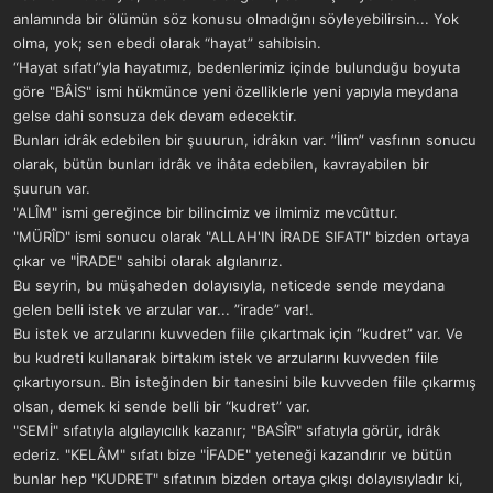
anlamında bir ölümün söz konusu olmadığını söyleyebilirsin... Yok
olma, yok; sen ebedi olarak “hayat” sahibisin.
“Hayat sıfatı”yla hayatımız, bedenlerimiz içinde bulunduğu boyuta
göre "BÂİS" ismi hükmünce yeni özelliklerle yeni yapıyla meydana
gelse dahi sonsuza dek devam edecektir.
Bunları idrâk edebilen bir şuuurun, idrâkın var. ”İlim” vasfının sonucu
olarak, bütün bunları idrâk ve ihâta edebilen, kavrayabilen bir
şuurun var.
"ALÎM" ismi gereğince bir bilincimiz ve ilmimiz mevcûttur.
"MÜRÎD" ismi sonucu olarak "ALLAH'IN İRADE SIFATI" bizden ortaya
çıkar ve "İRADE" sahibi olarak algılanırız.
Bu seyrin, bu müşaheden dolayısıyla, neticede sende meydana
gelen belli istek ve arzular var... ”irade” var!.
Bu istek ve arzularını kuvveden fiile çıkartmak için “kudret” var. Ve
bu kudreti kullanarak birtakım istek ve arzularını kuvveden fiile
çıkartıyorsun. Bin isteğinden bir tanesini bile kuvveden fiile çıkarmış
olsan, demek ki sende belli bir “kudret” var.
"SEMİ" sıfatıyla algılayıcılık kazanır; "BASÎR" sıfatıyla görür, idrâk
ederiz. "KELÂM" sıfatı bize "İFADE" yeteneği kazandırır ve bütün
bunlar hep "KUDRET" sıfatının bizden ortaya çıkışı dolayısıyladır ki,