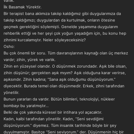
varlık.
a
r
İlk Basamak Yürektir.
t
i
Bir terapist bana aklımıza takılıp kaldığımız gibi duygularımıza da
a
h
n
i
takılıp kaldığımızı; duygulardan da kurtulmak, onların ötesine
geçmek gerektiğini söylemişti. Genelde yaşamıma duygularım
rehberlik ettiği ve her şeyi çok yoğun yaşadığım için, bu konu hep
zihnimi kurcalamıştır. Neler söyleyeceksiniz?
Osho:
Bu çok önemli bir soru. Tüm davranışlarının kaynağı olan üç merkez
vardır; zihin, yürek ve varlık.
Zihin en yüzeysel olandır. O düşünmek zorundadır. Aşık bile olsan,
zihin düşünür; gerçekten aşık mıyım? Aşık olduğuna karar verirse,
aşıksındır. Zihin kadına; “Sana aşık olduğumu düşünüyorum.”
diyecektir. Burada temel olan düşünmedir. Erkek, zihni tarafından
yönetilir.
Bunun yararları da vardır. Bütün bilimleri, teknolojiyi, nükleer
bombayı bu yaratmıştır…
Belki de çok yakında küresel bir intihara yol açacaktır.
Kadın, kalbi tarafından yönetilir. Kadın, “Seni sevdiğimi
düşünüyorum.” diyemez. Tüm insanlık tarihinde böyle bir şey
duyulmamıştır. Basitçe “Seni seviyorum.” der. Düşünmenin hiç bir