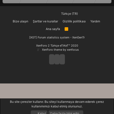
Türkçe (TR)
Bize ulaşın
Şartlar ve kurallar
Gizlilik politikası
Yardım
Ana sayfa
R
S
S
[XGT] Forum statistics system
- XenGenTr
XenForo 2 Türkçe eTiKeT™ 2020
XenForo theme
by xenfocus
Bu site çerezler kullanır. Bu siteyi kullanmaya devam ederek çerez
kullanımımızı kabul etmiş olursunuz.
Kabul
Daha fazla bilgi edin…