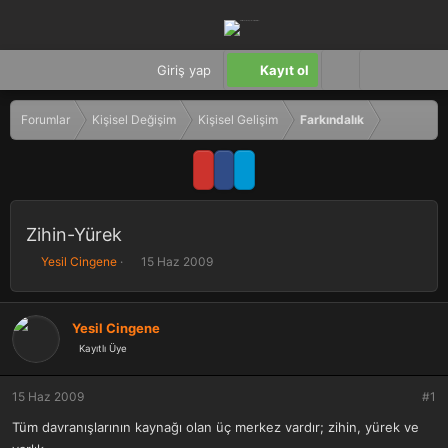
Giriş yap
Kayıt ol
Forumlar
Kişisel Değişim
Kişisel Gelişim
Farkındalık
Zihin-Yürek
K
B
Yesil Cingene
15 Haz 2009
o
a
n
ş
b
l
Yesil Cingene
u
a
Kayıtlı Üye
y
n
u
g
b
ı
15 Haz 2009
#1
a
ç
ş
t
Tüm davranışlarının kaynağı olan üç merkez vardır; zihin, yürek ve
l
a