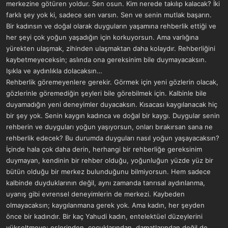
merkezine götüren yoldur. Sen osun. Kim nerede takılıp kalacak? İki
farklı şey yok ki, sadece sen varsın. Sen ve senin mutlak başarın.
Bir kadınsın ve doğal olarak duyguların yaşamına rehberlik ettiği ve
her şeyi çok yoğun yaşadığın için korkuyorsun. Ama varlığına
yürekten ulaşmak, zihinden ulaşmaktan daha kolaydır. Rehberliğini
kaybetmeyeceksin; aslında ona gereksinim bile duymayacaksın.
Işıkla ve aydınlıkla dolacaksın…
Rehberlik göremeyenlere gerekir. Görmek için yeni gözlerin olacak,
gözlerinle göremediğin şeyleri bile görebilmek için. Kalbinle bile
duyamadığın yeni deneyimler duyacaksın. Kısacası kaygılanacak hiç
bir şey yok. Senin kaygın kadınca ve doğal bir kaygı. Duygular senin
rehberin ve duyguları yoğun yaşıyorsun, onları bırakırsan sana ne
rehberlik edecek? Bu durumda duyguları nasıl yoğun yaşayacaksın?
İçinde hala çok daha derin, herhangi bir rehberliğe gereksinim
duymayan, kendinin bir rehber olduğu, yoğunluğun yüzde yüz bir
bütün olduğu bir merkez bulunduğunu bilmiyorsun. Hem sadece
kalbinde duyduklarının değil, aynı zamanda tanrısal aydınlanma,
uyanış gibi evrensel deneyimlerin de merkezi. Kaybeden
olmayacaksın; kaygılanmana gerek yok. Ama kadın, her şeyden
önce bir kadındır. Bir kaç Yahudi kadın, entelektüel düzeylerini
yükseltmeye; eşlerinden, çocuklarından, damatlarından değil de,