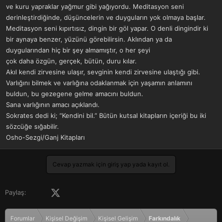
ve kuru yapraklar yağmur gibi yağıyordu. Meditasyon seni
derinleştirdiğinde, düşüncelerin ve duyguların yok olmaya başlar.
Meditasyon seni kıpırtısız, dingin bir göl yapar. O denli dingindir ki
bir aynaya benzer, yüzünü görebilirsin. Aklından ya da
duygularından hiç bir şey almamıştır, o her şeyi
çok daha özgün, gerçek, bütün, duru kılar.
Akıl kendi zirvesine ulaşır, sevginin kendi zirvesine ulaştığı gibi.
Varlığını bilmek ve varlığına odaklanmak için yaşamın anlamını
buldun, bu gezegene gelme amacını buldun.
Sana varlığının amacı açıklandı.
Sokrates dedi ki; “Kendini bil.” Bütün kutsal kitapların içeriği bu iki
sözcüğe sığabilir.
Osho-Sezgi/Ganj Kitapları
Cevap yazmak için giriş yap yada kayıt ol.
Facebook
X (Twitter)
LinkedIn
Pinterest
Tumblr
WhatsApp
E-posta
Paylaş:
Forumlar
Kişisel Değişim
Kişisel Gelişim
Farkındalık