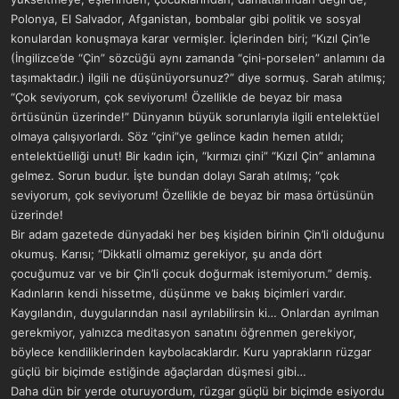
Polonya, El Salvador, Afganistan, bombalar gibi politik ve sosyal
konulardan konuşmaya karar vermişler. İçlerinden biri; “Kızıl Çin’le
(İngilizce’de “Çin” sözcüğü aynı zamanda “çini-porselen” anlamını da
taşımaktadır.) ilgili ne düşünüyorsunuz?” diye sormuş. Sarah atılmış;
“Çok seviyorum, çok seviyorum! Özellikle de beyaz bir masa
örtüsünün üzerinde!” Dünyanın büyük sorunlarıyla ilgili entelektüel
olmaya çalışıyorlardı. Söz “çini”ye gelince kadın hemen atıldı;
entelektüelliği unut! Bir kadın için, “kırmızı çini” “Kızıl Çin” anlamına
gelmez. Sorun budur. İşte bundan dolayı Sarah atılmış; “çok
seviyorum, çok seviyorum! Özellikle de beyaz bir masa örtüsünün
üzerinde!
Bir adam gazetede dünyadaki her beş kişiden birinin Çin’li olduğunu
okumuş. Karısı; “Dikkatli olmamız gerekiyor, şu anda dört
çocuğumuz var ve bir Çin’li çocuk doğurmak istemiyorum.” demiş.
Kadınların kendi hissetme, düşünme ve bakış biçimleri vardır.
Kaygılandın, duygularından nasıl ayrılabilirsin ki… Onlardan ayrılman
gerekmiyor, yalnızca meditasyon sanatını öğrenmen gerekiyor,
böylece kendiliklerinden kaybolacaklardır. Kuru yaprakların rüzgar
güçlü bir biçimde estiğinde ağaçlardan düşmesi gibi…
Daha dün bir yerde oturuyordum, rüzgar güçlü bir biçimde esiyordu