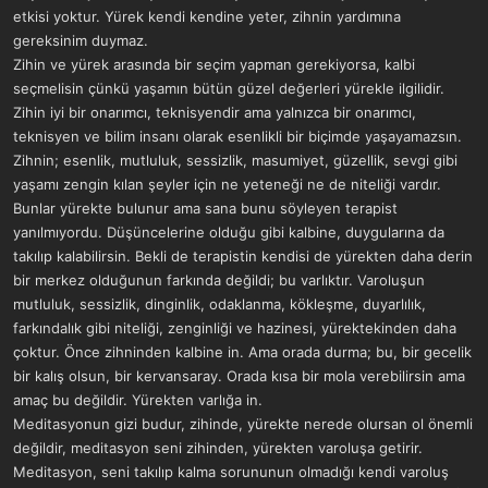
etkisi yoktur. Yürek kendi kendine yeter, zihnin yardımına
gereksinim duymaz.
Zihin ve yürek arasında bir seçim yapman gerekiyorsa, kalbi
seçmelisin çünkü yaşamın bütün güzel değerleri yürekle ilgilidir.
Zihin iyi bir onarımcı, teknisyendir ama yalnızca bir onarımcı,
teknisyen ve bilim insanı olarak esenlikli bir biçimde yaşayamazsın.
Zihnin; esenlik, mutluluk, sessizlik, masumiyet, güzellik, sevgi gibi
yaşamı zengin kılan şeyler için ne yeteneği ne de niteliği vardır.
Bunlar yürekte bulunur ama sana bunu söyleyen terapist
yanılmıyordu. Düşüncelerine olduğu gibi kalbine, duygularına da
takılıp kalabilirsin. Bekli de terapistin kendisi de yürekten daha derin
bir merkez olduğunun farkında değildi; bu varlıktır. Varoluşun
mutluluk, sessizlik, dinginlik, odaklanma, kökleşme, duyarlılık,
farkındalık gibi niteliği, zenginliği ve hazinesi, yürektekinden daha
çoktur. Önce zihninden kalbine in. Ama orada durma; bu, bir gecelik
bir kalış olsun, bir kervansaray. Orada kısa bir mola verebilirsin ama
amaç bu değildir. Yürekten varlığa in.
Meditasyonun gizi budur, zihinde, yürekte nerede olursan ol önemli
değildir, meditasyon seni zihinden, yürekten varoluşa getirir.
Meditasyon, seni takılıp kalma sorununun olmadığı kendi varoluş