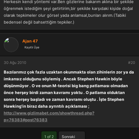
Herkesin kendi yöntemi var.Ben gözlerine bakarım aklına bir şekilde
öğrenmek istediğim şeyi getirtirim,bir şekilde karşıdaki kişide doğal
olarak tepkimeler olur görsel yada anlamsal,bunları alırım.(Tabiki
bedensel değil bahsettiğim tepkiler.)
Ajan 47
Kayıtlı Üye
30 Ağu 2010
#20
Bazılarımız çok fazla uzaktan okunmakta olan zihinlerin zor ya da
imkansız olduğunu söylemiş . Ancak Stephen Hawkin böyle
düşünmüyor . O ve onun M-teorisi big bang patlaması olmadan
önce
herşey birdi zaman kavramı yoktu . O patlama olduktan
sonra herşey başladı ve zaman kavramı oluştu . İşte Stephen
Hawking'in biraz daha ayrıntılı açıklaması ;
http://www.gizlimabet.com/showthread.php?
p=76383#post76383
Son
1 of 2
Sonraki