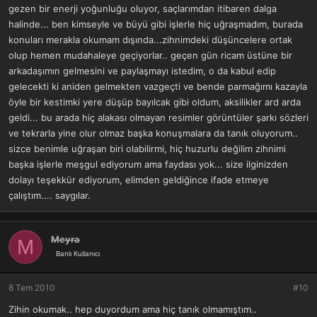
gezen bir enerji yoğunluğu oluyor, saçlarımdan itibaren dalga
halinde... ben kimseyle ve büyü gibi işlerle hiç uğraşmadım, burada
konuları merakla okumam dışında...zihnimdeki düşüncelere ortak
olup hemen mudahaleye geçiyorlar.. geçen gün ricam üstüne bir
arkadaşımın gelmesini ve paylaşmayı istedim, o da kabul edip
gelecekti ki aniden gelmekten vazgeçti ve bende parmağımı kazayla
öyle bir kestimki yere düşüp bayılcak gibi oldum, aksilikler ard arda
geldi... bu arada hiç alakası olmayan resimler görüntüler şarkı sözleri
ve tekrarla yine olur olmaz başka konuşmalara da tanık oluyorum..
sizce benimle uğraşan biri olabilirmi, hiç huzurlu değilim zihnimi
başka işlerle meşgul ediyorum ama faydası yok... size ilginizden
dolayı teşekkür ediyorum, elimden geldiğince ifade etmeye
çalıştım.... saygılar.
Meyra
M
Banlı Kullanıcı
8 Tem 2010
#10
Zihin okumak.. hep duyordum ama hiç tanık olmamıştım..