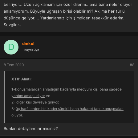
beliriyor... Uzun açıklamam için özür dilerim.. ama bana neler oluyor
anlamıyorum. Büyüyle uğraşan birisi olabilir mi? Aklıma her türlü
düşünce geliyor.... Yardımlarınız için şimdiden teşekkür ederim..
Sevgiler..
dmkol
D
Kayıtlı Üye
8 Tem 2010
#8
XTX' Alıntı:
1-konuşmalardan anladığım kadarıyla medyum kişi bana sadece
yardım amaçlı diyor
ve
2-
diğer kişi devreye giriyor
,
3-
üç harflilerden biri kadın sürekli bana hakaret tarzı konuşmaları
oluyor.
Bunları detaylandırır mısınız?