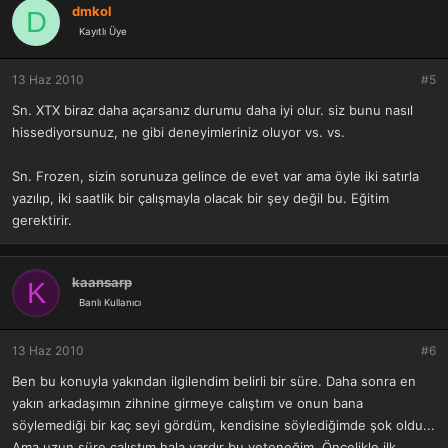
dmkol
D
Kayıtlı Üye
13 Haz 2010
#5
Sn. XTX biraz daha açarsanız durumu daha iyi olur. siz bunu nasıl
hissediyorsunuz, ne gibi deneyimleriniz oluyor vs. vs.
Sn. Frozen, sizin sorunuza gelince de evet var ama öyle iki satırla
yazılıp, iki saatlik bir çalışmayla olacak bir şey değil bu. Eğitim
gerektirir.
kaansarp
K
Banlı Kullanıcı
13 Haz 2010
#6
Ben bu konuyla yakından ilgilendim belirli bir süre. Daha sonra en
yakın arkadaşımın zihnine girmeye calıştım ve onun bana
söylemediği bir kaç seyi gördüm, kendisine söylediğimde şok oldu...
Ama uzun süre calıştım hala vardır bu yeteneğim. Öncelikle ilk