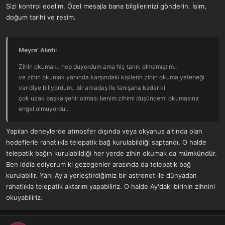
medyum kişi ona tamam telepatiye geç düşünüyor gibi , diğer
Sizi kontrol edelim. Özel mesajla bana bilgilerinizi gönderin. İsim,
varlıklar konusuna gelince kadın olanı kulağımın zarını patlatacak
doğum tarihi ve resim.
gibi bana..yuvamı yıkan kadıın... diye bağırıp, beddua ediyor,
hakaretleri maymun suratlı şuna bak cahil kadın görüntüsü güzel
değil... gibi.. oysa benim hiç kimseyle ilgim alakam yok, Allah
Meyra' Alıntı:
korusun kendi halimde biriyim ve yalnız yaşayan bir bayanım..
erkek olanı ise wc de ve banyoda bana söylediğim gibi taciz eden
Zihin okumak.. hep duyordum ama hiç tanık olmamıştım..
lafları ve vücudumda gezen bir enerji yoğunluğu oluyor,
ve zihin okumak yanında karşındaki kişilerin zihin okuma yeteneği
saçlarımdan itibaren dalga halinde... ben kimseyle ve büyü gibi
var diye biliyordum.. bir arkadaş ile tanışana kadar ki
işlerle hiç uğraşmadım, burada konuları merakla okumam
çok uzak başka şehir olması benim zihimi düşüncemi okumasına
dışında...zihnimdeki düşüncelere ortak olup hemen mudahaleye
engel olmuyordu..
geçiyorlar.. geçen gün ricam üstüne bir arkadaşımın gelmesini ve
paylaşmayı istedim, o da kabul edip gelecekti ki aniden gelmekten
Yapılan deneylerde atmosfer dışında veya okyanus altında olan
vazgeçti ve bende parmağımı kazayla öyle bir kestimki yere düşüp
hedeflerle rahatlıkla telepatik bağ kurulabildiği saptandı. O halde
bayılcak gibi oldum, aksilikler ard arda geldi... bu arada hiç alakası
telepatik bağın kurulabildiği her yerde zihin okumak da mümkündür.
olmayan resimler görüntüler şarkı sözleri ve tekrarla yine olur olmaz
Ben iddia ediyorum ki gezegenler arasında da telepatik bağ
başka konuşmalara da tanık oluyorum.. sizce benimle uğraşan biri
kurulabilir. Yani Ay'a yerleştirdiğimiz bir astronot ile dünyadan
olabilirmi, hiç huzurlu değilim zihnimi başka işlerle meşgul ediyorum
rahatlıkla telepatik aktarım yapabiliriz. O halde Ay'daki birinin zihnini
ama faydası yok... size ilginizden dolayı teşekkür ediyorum,
okuyabiliriz.
elimden geldiğince ifade etmeye çalıştım.... saygılar.