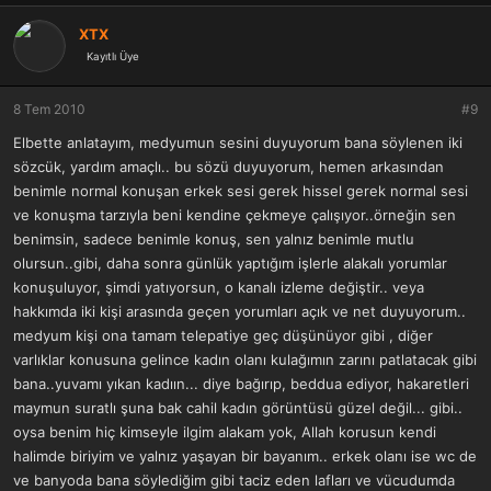
XTX
Kayıtlı Üye
8 Tem 2010
#9
Elbette anlatayım, medyumun sesini duyuyorum bana söylenen iki
sözcük, yardım amaçlı.. bu sözü duyuyorum, hemen arkasından
benimle normal konuşan erkek sesi gerek hissel gerek normal sesi
ve konuşma tarzıyla beni kendine çekmeye çalışıyor..örneğin sen
benimsin, sadece benimle konuş, sen yalnız benimle mutlu
olursun..gibi, daha sonra günlük yaptığım işlerle alakalı yorumlar
konuşuluyor, şimdi yatıyorsun, o kanalı izleme değiştir.. veya
hakkımda iki kişi arasında geçen yorumları açık ve net duyuyorum..
medyum kişi ona tamam telepatiye geç düşünüyor gibi , diğer
varlıklar konusuna gelince kadın olanı kulağımın zarını patlatacak gibi
bana..yuvamı yıkan kadıın... diye bağırıp, beddua ediyor, hakaretleri
maymun suratlı şuna bak cahil kadın görüntüsü güzel değil... gibi..
oysa benim hiç kimseyle ilgim alakam yok, Allah korusun kendi
halimde biriyim ve yalnız yaşayan bir bayanım.. erkek olanı ise wc de
ve banyoda bana söylediğim gibi taciz eden lafları ve vücudumda