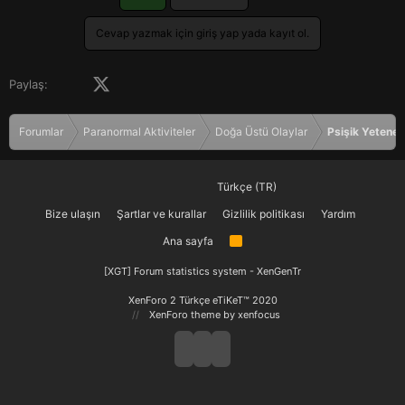
Cevap yazmak için giriş yap yada kayıt ol.
Facebook
X (Twitter)
LinkedIn
Pinterest
Tumblr
WhatsApp
E-posta
Paylaş:
Forumlar
Paranormal Aktiviteler
Doğa Üstü Olaylar
Psişik Yetenek
Türkçe (TR)
Bize ulaşın
Şartlar ve kurallar
Gizlilik politikası
Yardım
Ana sayfa
R
S
S
[XGT] Forum statistics system
- XenGenTr
XenForo 2 Türkçe eTiKeT™ 2020
XenForo theme
by xenfocus