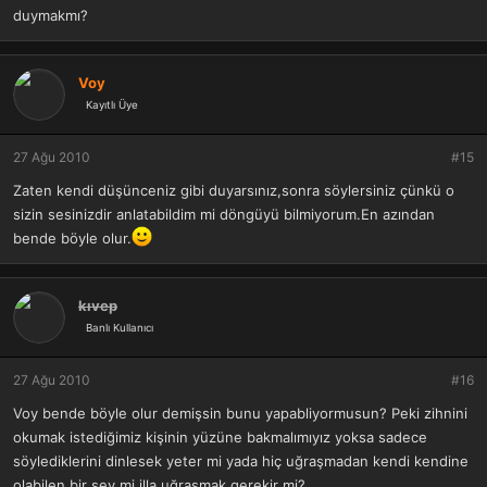
duymakmı?
Voy
Kayıtlı Üye
27 Ağu 2010
#15
Zaten kendi düşünceniz gibi duyarsınız,sonra söylersiniz çünkü o
sizin sesinizdir anlatabildim mi döngüyü bilmiyorum.En azından
bende böyle olur.
kıvep
Banlı Kullanıcı
27 Ağu 2010
#16
Voy bende böyle olur demişsin bunu yapabliyormusun? Peki zihnini
okumak istediğimiz kişinin yüzüne bakmalımıyız yoksa sadece
söylediklerini dinlesek yeter mi yada hiç uğraşmadan kendi kendine
olabilen bir şey mi illa uğraşmak gerekir mi?