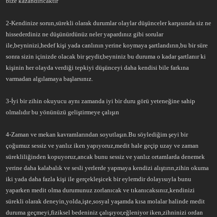
bize kazandırıcaktır
2-Kendinize sorun,sürekli olarak durumlar olaylar düşünceler karşısında siz ne
hissederdiniz ne düşünürdünüz neler yapardınız gibi sorular
ile,beyninizi,hedef kişi yada canlının yerine koymaya şartlandırın,bu bir süre
sonra sizin içinizde olacak bir şeydir,beyniniz bu duruma o kadar şartlanır ki
kişinin her olayda verdiği tepkiyi düşünceyi daha kendisi bile farkına
varmadan algılamaya başlarsınız.
3-İyi bir zihin okuyucu aynı zamanda iyi bir duru görü yeteneğine sahip
olmalıdır bu yönünüzü geliştirmeye çalışın
4-Zaman ve mekan kavramlarından soyutlaşın.Bu söylediğim şeyi bir
çoğumuz sessiz ve yanlız iken yapıyoruz,medit hale geçip uzay ve zaman
sürekliliğinden kopuyoruz,ancak bunu sessiz ve yanlız ortamlarda denemek
yerine daha kalabalık ve sesli yerlerde yapmaya kendizi alıştırın,zihin okuma
iki yada daha fazla kişi ile gerçekleşicek bir eylemdir dolayısıyla bunu
yaparken medit olma durumunuz zorlanıcak ve tıkanıcaksınız,kendinizi
sürekli olarak deneyin,yolda,işte,sosyal yaşamda kısa molalar halinde medit
duruma geçmeyi,fiziksel bedeniniz çalışıyor,eğleniyor iken,zihninizi ordan