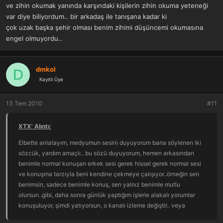
ve zihin okumak yanında karşındaki kişilerin zihin okuma yeteneği
var diye biliyordum.. bir arkadaş ile tanışana kadar ki
çok uzak başka şehir olması benim zihimi düşüncemi okumasına
engel olmuyordu..
dmkol
D
Kayıtlı Üye
13 Tem 2010
#11
XTX' Alıntı:
Elbette anlatayım, medyumun sesini duyuyorum bana söylenen iki
sözcük, yardım amaçlı.. bu sözü duyuyorum, hemen arkasından
benimle normal konuşan erkek sesi gerek hissel gerek normal sesi
ve konuşma tarzıyla beni kendine çekmeye çalışıyor..örneğin sen
benimsin, sadece benimle konuş, sen yalnız benimle mutlu
olursun..gibi, daha sonra günlük yaptığım işlerle alakalı yorumlar
konuşuluyor, şimdi yatıyorsun, o kanalı izleme değiştir.. veya
hakkımda iki kişi arasında geçen yorumları açık ve net duyuyorum..