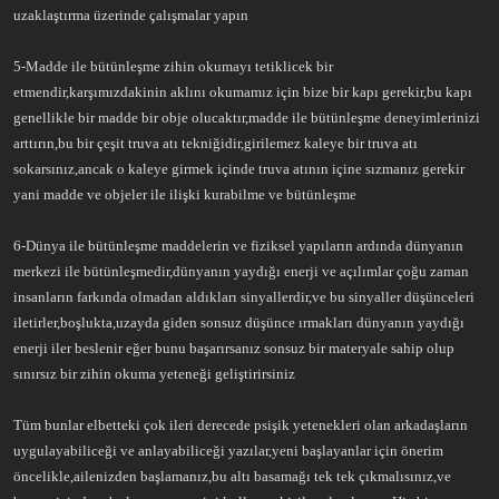
uzaklaştırma üzerinde çalışmalar yapın
5-Madde ile bütünleşme zihin okumayı tetiklicek bir
etmendir,karşımızdakinin aklını okumamız için bize bir kapı gerekir,bu kapı
genellikle bir madde bir obje olucaktır,madde ile bütünleşme deneyimlerinizi
arttırın,bu bir çeşit truva atı tekniğidir,girilemez kaleye bir truva atı
sokarsınız,ancak o kaleye girmek içinde truva atının içine sızmanız gerekir
yani madde ve objeler ile ilişki kurabilme ve bütünleşme
6-Dünya ile bütünleşme maddelerin ve fiziksel yapıların ardında dünyanın
merkezi ile bütünleşmedir,dünyanın yaydığı enerji ve açılımlar çoğu zaman
insanların farkında olmadan aldıkları sinyallerdir,ve bu sinyaller düşünceleri
iletirler,boşlukta,uzayda giden sonsuz düşünce ırmakları dünyanın yaydığı
enerji iler beslenir eğer bunu başarırsanız sonsuz bir materyale sahip olup
sınırsız bir zihin okuma yeteneği geliştirirsiniz
Tüm bunlar elbetteki çok ileri derecede psişik yetenekleri olan arkadaşların
uygulayabiliceği ve anlayabiliceği yazılar,yeni başlayanlar için önerim
öncelikle,ailenizden başlamanız,bu altı basamağı tek tek çıkmalısınız,ve