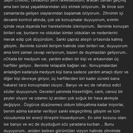
yazılıp, iki saatlik bir çalışmayla olacak bir şey değil bu. Eğitim
ama ben biraz yaşadıklarımdan söz etmek istiyorum.. İlk önce son
gerektirir.
zamanlarda gelişen olaylarımdan başlamak istiyorum.. Zihnimin içi
devamlı kontrol altında, çok sık konuşmalar duyuyorum, evimin
içinde veya dışarıda her hareketimde izleniyorum.. Benimle konuşan
birileri var, bunların ne oldukları kimler oldukları ve nedenlerini
merak edip çok düşündüm.. Sanki çapraz ateşin ortasında kalmış
gibiyim.. Benimle sürekli iletişim halinde olan birileri var, duyuyorum
ama kimi zaman cevap veriyorum, bazen de duymazdan geliyorum..
oOtada bir medyum var, yardım edilen bir kişi ve arkasından üç
harfliler geliyor.. Benimle telapatik bağları var.. Konuşmalardan
anladığım kadarıyla medyum kişi bana sadece yardım amaçlı diyor ve
diğer kişi devreye giriyor, üç harflilerden biri kadın sürekli bana
hakaret tarzı konuşmaları oluyor.. Banyo ve wc de rahatsız edici
sözler duyuyorum. Geceleri yanımda hissettiğim, canlı, cansız bir
şeyler oluyor ve odamın içi aniden çok soğuk bir hava akımıyla
değişiyor.. Özgürce düşünemez oldum bilinçaltıma kadar iniyorlar,
benim adıma kararlar veriliyor sanki elegeçirilmiş gibiyim ve tüm
vücudumda bir enerji titreşimi hissediyorum.. En sinir bozucu olanı
ise banyo ve wc de duyduğum söz yaradana kurban .. Bunu
duyuyorum.. aniden beliren görüntüler vizyon halinde zihnimde