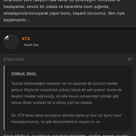
başlayanlar, sessiz bir odada ve karanlıkta mum ışığında,
arkadaşınızla konuşarak yapın bunu, başarılı olursunuz. Ben öyle
başlamıştım...
XTX
Kayıtlı Üye
8 Tem 2010
#7
Chillout' Alıntı:
Yazıda katılmadığım noktalar var. En başında da üçüncü madde
geliyor. Böyle bir zorunluluk yoktur, böyle bir şart yoktur. Sonra da
beşinci madde sağ kulağı, sol elle boyun arkasından tutmak gibi
olmuş. Biraz uzatılan bir iş olmuş yani bu madde.
Sn. XTX biraz daha açarsanız durumu daha iyi olur. siz bunu nasıl
hissediyorsunuz, ne gibi deneyimleriniz oluyor vs. vs.
Sn. Frozen, sizin sorunuza gelince de evet var ama öyle iki satırla
Sayın Chillout, cevabınızı yeni farkedebildim, aradan zaman geçmiş