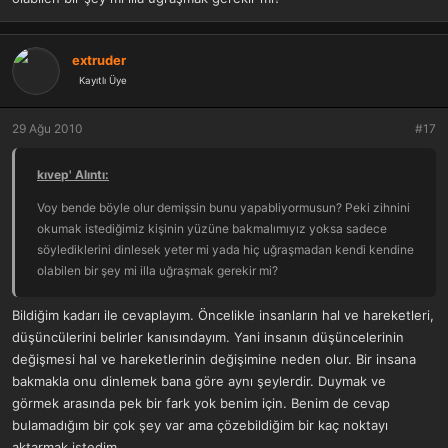
extruder
Kayıtlı Üye
29 Ağu 2010
#17
kıvep' Alıntı:
Voy bende böyle olur demişsin bunu yapabliyormusun? Peki zihnini
okumak istediğimiz kişinin yüzüne bakmalımıyız yoksa sadece
söylediklerini dinlesek yeter mi yada hiç uğraşmadan kendi kendine
olabilen bir şey mi illa uğraşmak gerekir mi?
Bildiğim kadarı ile cevaplayım. Öncelikle insanların hal ve hareketleri,
düşüncülerini belirler kanısındayım. Yani insanın düşüncelerinin
değişmesi hal ve hareketlerinin değişimine neden olur. Bir insana
bakmakla onu dinlemek bana göre aynı şeylerdir. Duymak ve
görmek arasında pek bir fark yok benim için. Benim de cevap
bulamadığım bir çok şey var ama çözebildiğim bir kaç noktayı
aktarmak istedim.