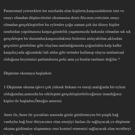
a
r
t
i
Paranormal yetenekleri üst sınırlarda olan kişilerin,karşısındakinin izni ve
a
h
onayı olmadan düşüncelerini okumasına denir.Alıcının,vericinin onayı
n
i
olmadan gerçekleştirilen bu eylemler çoğu zaman çok üst düzey kişiler
tarafından yapılmasına karşın,gündelik yaşamımızda farkında olmadan sık sık
gerçekleşen bir durumdur,karşınızdakinin hislerini anlayabilme,aklından
geçenleri görebilme gibi olaylara rastladığımızda çoğunlukla kalp kalbe
karşıdır,yada ağzımdaki lafı aldın gibi terimler kullanıp olayın rastlantısal
olduğuna beynimizi şartlandırırız,peki ama ya bunlar rastlanrı değilse ?
Düşünme okumaya başlarken
1-Düşünme okuma işlevi çok yüksek frekans ve enerji aralığında bir eylem
olduğundan,aranızda bu etkileşimi gerçekleştirebiliceğinize inandığınız
kişiler ile başladın,Örneğin anneniz
Anne ile;Anne ile çocukları arasında gözle görülemeyen bir psişik bağ
vardır,bu bağ bize ihtiyacımız olan enerjiyi fazlası ile sağlayacak,ve düşünme
okuma güdümüze alışmamızı onu kontrol etmemizi sağlayacak olan tecrübeyi