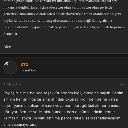
bunun içinde sabırlı ve zamanı iyi kullanan kişiler olmalısınız.Hiç bir şey
imkansız değildir,insan için sadece zor olan vardır ve zor olan şeylerde
genellikle inanılmaz olarak nitelendirilir,böylelikle zaten olabilicek bir şeye
beyini kitlemiş ve şartlandırmış olursunuz,bunu siz değil bilinç altınız
farkında olmadan yapar,inanmak başarmanın yarısı değildir,inanmak başarmak
demektir.
Alıntı
XTX
Kayıtlı Üye
4 Nis 2010
#2
Paylaşımın için be nde teşekkür ederim logii, emeğine sağlık. Benim
zihnim her anımda birisi tarafından okunabiliyor, ben de ne varsa
alıyor yanımda olsun olmasın veya beni durugörüsüyle her anımda
görüyor. Ben de verici olduğumdan bazı düşüncelerimin bende
kalmasını istiyorum yani zihnime perde çekebilsem rahatlayacağım
ama yapamıyorum..