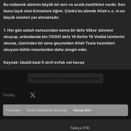
Bu mübarek sûrenin büyük bir sırrı ve acaib özellikleri vardır. Sen
bunu layık olan kimselere öğret. Çünkü bu sûrede Allah c.c. ın en
büyük isimleri yer almaktadır.
1. Her gün sabah namazından sonra bir defa Vâkıa' sûresini
okuyup, ardındanda bin (1000) defa Yâ Kerîm Yâ Vedûd isimlerini
okursa, üzerinden bir sene geçmeden Allah Teala hazretleri
okuyanı bütün insanlardan daha zengin eder.
Kaynak: Usulül bast fi sirril evfak vel havas
Cevap yazmak için giriş yap yada kayıt ol.
Facebook
X (Twitter)
LinkedIn
Pinterest
Tumblr
WhatsApp
E-posta
Paylaş:
Forumlar
Derin Gerçekler Ve Sırlar
Havas İlmi
Türkçe (TR)