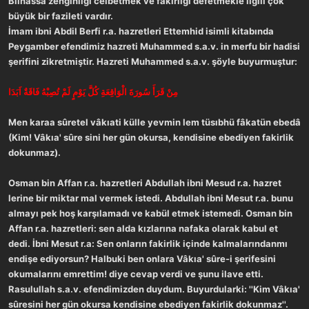
Bilhassa zenginliği celbetmek ve fakirliği defetmekle ilgili çok
a
r
büyük bir fazileti vardır.
t
i
İmam ibni Abdil Berfi r.a. hazretleri Ettemhid isimli kitabında
a
h
n
i
Peygamber efendimiz hazreti Muhammed s.a.v. in merfu bir hadisi
şerifini zikretmiştir. Hazreti Muhammed s.a.v. şöyle buyurmuştur:
مِنْ قَرَأَ سُورَةَ الْوَاقِعَةِ كُلَّ يَوْمٍ لَمْ تُصِبْهُ فَاقَةٌ اَبَدَا
Men karaa sûretel vâkıati külle yevmin lem tüsıbhü fâkatün ebedâ
(Kim! Vâkıa' sûre sini her gün okursa, kendisine ebediyen fakirlik
dokunmaz).
Osman bin Affan r.a. hazretleri Abdullah ibni Mesud r.a. hazret
lerine bir miktar mal vermek istedi. Abdullah ibni Mesut r.a. bunu
almayı pek hoş karşılamadı ve kabül etmek istemedi. Osman bin
Affan r.a. hazretleri: sen alda kızlarına nafaka olarak kabul et
dedi. İbni Mesut r.a: Sen onların fakirlik içinde kalmalarındanmı
endişe ediyorsun? Halbuki ben onlara Vâkıa' sûre-i şerifesini
okumalarını emrettim! diye cevap verdi ve şunu ilave etti.
Rasulullah s.a.v. efendimizden duydum. Buyurdularki: ''Kim Vâkıa'
sûresini her gün okursa kendisine ebediyen fakirlik dokunmaz''.