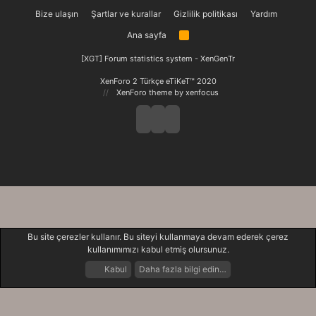
Bize ulaşın
Şartlar ve kurallar
Gizlilik politikası
Yardım
Ana sayfa
R
S
S
[XGT] Forum statistics system
- XenGenTr
XenForo 2 Türkçe eTiKeT™ 2020
XenForo theme
by xenfocus
Bu site çerezler kullanır. Bu siteyi kullanmaya devam ederek çerez
kullanımımızı kabul etmiş olursunuz.
Kabul
Daha fazla bilgi edin…
Forumlar
Neler Yeni
Giriş Yap
Kayıt Ol