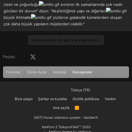
cisim ve yoğunluğu
evrenin ilk zamanlarında çok nadir
görülen bir durum" diyor: "Keşfettiğimiz yapı ve diğerleri
büyük ihtimalle
yüzlerce galaksilik kümelerden oluşan
çok daha büyük yapıların müjdecileri olabilir."
Cevap yazmak için giriş yap yada kayıt ol.
Facebook
X (Twitter)
LinkedIn
Pinterest
Tumblr
WhatsApp
E-posta
Paylaş:
Forumlar
Gören Ayna
Astroloji
Gezegenler
Türkçe (TR)
Bize ulaşın
Şartlar ve kurallar
Gizlilik politikası
Yardım
Ana sayfa
R
S
S
[XGT] Forum statistics system
- XenGenTr
XenForo 2 Türkçe eTiKeT™ 2020
XenForo theme
by xenfocus