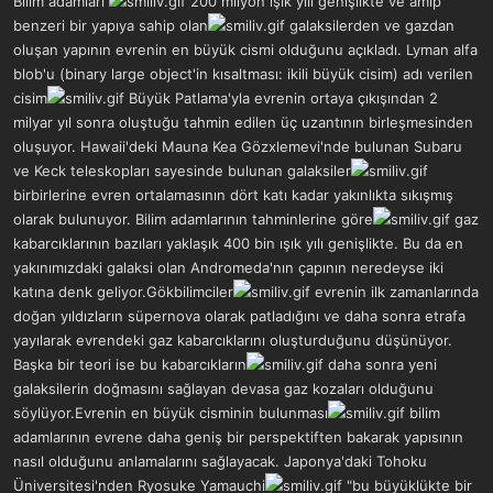
Bilim adamları
200 milyon ışık yılı genişlikte ve amip
a
r
benzeri bir yapıya sahip olan
galaksilerden ve gazdan
t
i
oluşan yapının evrenin en büyük cismi olduğunu açıkladı. Lyman alfa
a
h
n
i
blob'u (binary large object'in kısaltması: ikili büyük cisim) adı verilen
cisim
Büyük Patlama'yla evrenin ortaya çıkışından 2
milyar yıl sonra oluştuğu tahmin edilen üç uzantının birleşmesinden
oluşuyor. Hawaii'deki Mauna Kea Gözxlemevi'nde bulunan Subaru
ve Keck teleskopları sayesinde bulunan galaksiler
birbirlerine evren ortalamasının dört katı kadar yakınlıkta sıkışmış
olarak bulunuyor. Bilim adamlarının tahminlerine göre
gaz
kabarcıklarının bazıları yaklaşık 400 bin ışık yılı genişlikte. Bu da en
yakınımızdaki galaksi olan Andromeda'nın çapının neredeyse iki
katına denk geliyor.Gökbilimciler
evrenin ilk zamanlarında
doğan yıldızların süpernova olarak patladığını ve daha sonra etrafa
yayılarak evrendeki gaz kabarcıklarını oluşturduğunu düşünüyor.
Başka bir teori ise bu kabarcıkların
daha sonra yeni
galaksilerin doğmasını sağlayan devasa gaz kozaları olduğunu
söylüyor.Evrenin en büyük cisminin bulunması
bilim
adamlarının evrene daha geniş bir perspektiften bakarak yapısının
nasıl olduğunu anlamalarını sağlayacak. Japonya'daki Tohoku
Üniversitesi'nden Ryosuke Yamauchi
"bu büyüklükte bir