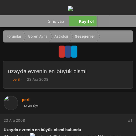
Giriş yap
Kayıt ol
Forumlar
Gören Ayna
Astroloji
Gezegenler
uzayda evrenin en büyük cismi
K
B
peril
23 Ara 2008
o
a
n
ş
b
l
peril
u
a
Kayıtlı Üye
y
n
u
g
b
ı
23 Ara 2008
#1
a
ç
ş
t
Uzayda evrenin en büyük cismi bulundu
l
a