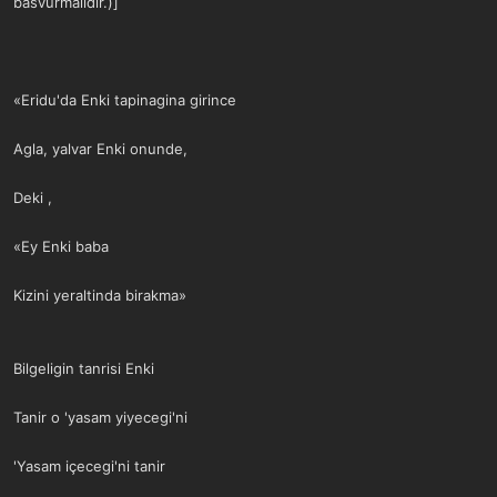
basvurmalidir.)]
«Eridu'da Enki tapinagina girince
Agla, yalvar Enki onunde,
Deki ,
«Ey Enki baba
Kizini yeraltinda birakma»
Bilgeligin tanrisi Enki
Tanir o 'yasam yiyecegi'ni
'Yasam içecegi'ni tanir