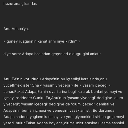
huzuruna çikarirlar.
Anu,Adapa'ya,
« guney ruzgarinin kanatlarini niye kirdin? »
diye sorar.Adapa basindan geçenleri oldugu gibi anlatir.
Anu,EA'nin korudugu Adapa'nin bu içtenligi karsisinda,onu
yuceltmek ister.Ona « yasam yiyecegi » ile « yasam içecegi »
sunar.Fakat Adapa,Ea'nin uyarilarina bagli kalarak bunlari yemeyi ve
içmeyi reddeder.Cunku,Ea,Anu'nun 'yasam yiyecegi' dedigine 'olum
yiyecegi'; 'yasam içecegi' dedigine de 'olum içecegi' demisti ve
Adapa’nin bunlari içmesi ve yemesini yasaklamisti. Bu durumda
Adapa sadece yaglanmis olmayi ve yeni giyecekleri sirtina geçirmeyi
yeterli bulur.Fakat Adapa boylece,olumsuzler arasina ulasma sansini