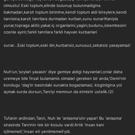
olmustu! Eski toplum,elinde bulunup bulunmadigina
bakmadan,karsit toplum birimine,kendi toplum aidi bireylere,kendi
tanrisina,karsit tanrilara durmadan kurban,sunu sunar!Kaniyla
yunar,topraga akitir,yakar,iç organlarini,yagini,budunu,iskembesini
ozenle ayirir,farkli tanrilara farkli hayvan kurbanlari
sunar...Eski toplum,eski din,kurbansiz,sunusuz,zekatsiz yasayamaz!
Nuh'un,'soylari yasasin' diye gemiye aldigi hayvanlari,onlar daha
uremeye bile firsat bulamamis olmalari gereken bir anda,'Gemi'nin
kondugu 'dag'in basindaki sunakta bogazlamasi, kizginligina yol
açmak surda dursun,Tanriyi memnun da etmistir ustelik.(2)
Tufanin ardindan,Tanri, Nuh ile 'anlasma'sini yapar! Bu 'anlasma'
sirasinda Tanrinin tek bir kosulu vardi:Artik 'insan kani
içilmemeli','insan eti yenilmemeli'ydi.