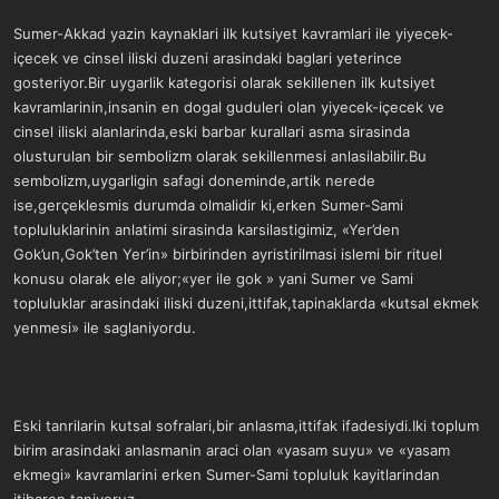
Sumer-Akkad yazin kaynaklari ilk kutsiyet kavramlari ile yiyecek-
içecek ve cinsel iliski duzeni arasindaki baglari yeterince
gosteriyor.Bir uygarlik kategorisi olarak sekillenen ilk kutsiyet
kavramlarinin,insanin en dogal guduleri olan yiyecek-içecek ve
cinsel iliski alanlarinda,eski barbar kurallari asma sirasinda
olusturulan bir sembolizm olarak sekillenmesi anlasilabilir.Bu
sembolizm,uygarligin safagi doneminde,artik nerede
ise,gerçeklesmis durumda olmalidir ki,erken Sumer-Sami
topluluklarinin anlatimi sirasinda karsilastigimiz, «Yer’den
Gok’un,Gok’ten Yer’in» birbirinden ayristirilmasi islemi bir rituel
konusu olarak ele aliyor;«yer ile gok » yani Sumer ve Sami
topluluklar arasindaki iliski duzeni,ittifak,tapinaklarda «kutsal ekmek
yenmesi» ile saglaniyordu.
Eski tanrilarin kutsal sofralari,bir anlasma,ittifak ifadesiydi.Iki toplum
birim arasindaki anlasmanin araci olan «yasam suyu» ve «yasam
ekmegi» kavramlarini erken Sumer-Sami topluluk kayitlarindan