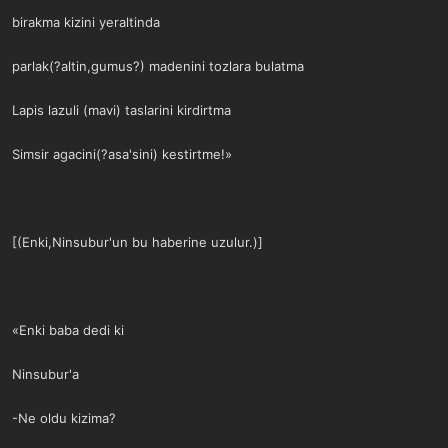
birakma kizini yeraltinda
parlak(?altin,gumus?) madenini tozlara bulatma
Lapis lazuli (mavi) taslarini kirdirtma
Simsir agacini(?asa'sini) kestirtme!»
[(Enki,Ninsubur'un bu haberine uzulur.)]
«Enki baba dedi ki
Ninsubur'a
-Ne oldu kizima?