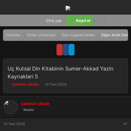
Giriş yap
Kayıt ol
Forumlar
Dinler ve İnançlar
Eski Uygarlık Dinleri
Diğer Antik Dinle
Uç Kutsal Din Kitabinin Sumer-Akkad Yazin
Kaynaklari 5
K
B
ŞAMAN-URUM
16 Tem 2008
o
a
n
ş
b
l
ŞAMAN-URUM
u
a
Yönetici
y
n
u
g
b
ı
16 Tem 2008
#1
a
ç