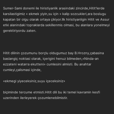
Sumer-Sami donemi ile hiristiyanlik arasindaki zincirde,Hitit'lerde
karsilastigimiz « ekmek yiyin,su için » kalip sozcukleri,ara boslugu
kapatan bir olgu olarak ortaya çikiyor.Ilk hiristiyanligin Hitit ve Assur
etki alanindaki topraklarda sekillenmis olmasi, bu alanlara yonelmeyi
gerektiriyordu zaten.
Hitit dilinin çozumunu borçlu oldugumuz bay B.Hrozny,çabasina
baslangiç noktasi olarak, içerigini henuz bilmeden,«Ninda-an
ezzateni watarra ekutteni» cumlesini almisti. Bu anahtar
cumleyi,çalismasi içinde,
«ekmegi yiyeceksiniz,suyu içeceksiniz»
biçiminde tercume etmisti.Hitit dili bu iki temel kavramin kesfi
uzerinden ilerleyerek çozumlenebilmistir.