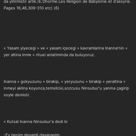
da yitirmistir artik.(E.Dhorme.Les Religion de Babylonie et d'assyrie.
Pages 16,46,309-310 etc) (6)
« Yasam yiyecegi » ve « yasam içecegi » kavramlarina Inanna'nin «
yer altina inme » rituel anlatiminda da buluyoruz.
Inanna « gokyuzunu » birakip, « yeryuzunu » birakip « yeraltina »
inmeyi aklina koyunca,temsilcisi,sozcusu Ninsubur'u yanina çagirip
soyle demisti:
« Kutsal Inanna Ninsubur'a dedi ki
-Ey benim devamli dayanagim