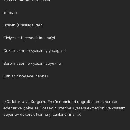
almayin
Isteyin (Ereskigal)den
Civiye asili (cesedi) Inanna'yi
Dokun uzerine «yasam yiyecegi»ni
Serpin uzerine «yasam suyu»nu
Canlanir boylece Inanna»
[(Gallaturru ve Kurgarru,Enki'nin emirleri dogrultusunda hareket
ederler ve çiviye asili cesedin uzerine «yasam ekmegi»ni ve «yasam
suyunu» dokerek Inanna'yi canlandirirlar.(7)