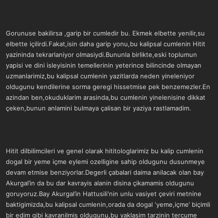
Gorunuse bakilirsa ,garip bir cumledir bu. Ekmek elbette yenilir,su
elbette içilirdi.Fakat,isin daha garip yonu,bu kalipsal cumlenin Hitit
yazininda tekrarlaniyor olmasiydi.Bununla birlikte,eski toplumun
yapisi ve dini isleyisinin temellerinin yeterince bilincinde olmayan
uzmanlarimiz,bu kalipsal cumlenin yazitlarda neden yineleniyor
oldugunu kendilerine sorma geregi hissetmise pek benzemezler.En
azindan ben,okuduklarim arasinda,bu cumlenin yinelenisine dikkat
çeken,bunun anlamini bulmaya çalisan bir yaziya rastlamadim.
Hitit dilbilimcileri ve genel olarak hititologlarimiz bu kalip cumlenin
dogal bir yeme içme eylemi ozelligine sahip oldugunu dusunmeye
devam etmise benziyorlar.Degerli çabalari daima anilacak olan bay
Akurgal’in da bu dar kavrayis alanin disina çikamamis oldugunu
goruyoruz.Bay Akurgal’in Hattusili'nin unlu vasiyet çeviri metnine
baktigimizda,bu kalipsal cumlenin,orada da dogal ‘yeme,içme’ biçimli
bir edim gibi kavranilmis oldugunu,bu yaklasim tarzinin tercume