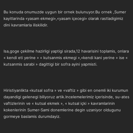
Bu konuda onumuzde uygun bir ornek bulunuyor.Bu ornek ,Sumer
kayitlarinda «yasam ekmegi»,«yasam içecegi» olarak rastladigimiz
dini kavramlarla iliskilidir.
Isa,goge çekilme hazirligi yaptigi sirada,12 havarisini toplamis, onlara
« kendi eti yerine » « kutsanmis ekmegi »,«kendi kani yerine » ise «
kutsanmis sarabi » dagittigi bir sofra ayini yapmisti.
Hiristiyanlikta «kutsal sofra » ve «vaftiz » gibi en onemli iki kurumun
dayandigi gelenegi biliyoruz artik.Incelemelerimiz içerisinde, su-ates
vaftizlerinin ve « kutsal ekmek », « kutsal içki » kavramlarinin
kokenlerinin Sumer-Sami donemlerine degin uzaniyor oldugunu
gormeye baslamis durumdayiz.