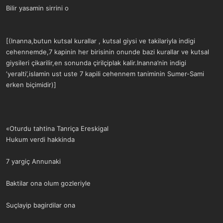
Bilir yasamin sirrini o
[(Inanna,butun kutsal kurallar , kutsal giysi ve takilariyla indigi
cehennemde,7 kapinin her birisinin onunde bazi kurallar ve kutsal
giysileri çikarilir,en sonunda çirilçiplak kalir.Inanna’nin indigi
‘yeralti’,islamin ust uste 7 kapili cehennem taniminin Sumer-Sami
erken biçimidir)]
«Oturdu tahtina Tanriça Ereskigal
Hukum verdi hakkinda
7 yargiç Annunaki
Baktilar ona olum gozleriyle
Suçlayip bagirdilar ona