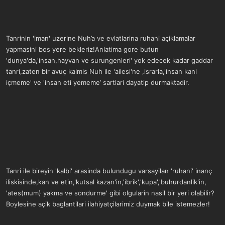
Tanrinin 'iman' uzerine Nuh’a ve evlatlarina ruhani açiklamalar
yapmasini bos yere bekleriz!Anlatima gore butun
'dunya'da,'insan,hayvan ve surungenleri' yok edecek kadar gaddar
tanri,zaten bir avuç kalmis Nuh ile 'ailesi'ne ,israrla,'insan kani
içmeme' ve 'insan eti yememe’ sartlari dayatip durmaktadir.
Tanri ile bireyin 'kalbi' arasinda bulundugu varsayilan 'ruhani' inanç
iliskisinde,kan ve etin,'kutsal kazan'in,'ibrik','kupa','buhurdanlik'in,
'ates(mum) yakma ve sondurme' gibi olgularin nasil bir yeri olabilir?
Boylesine açik baglantilari ilahiyatçilarimiz duymak bile istemezler!