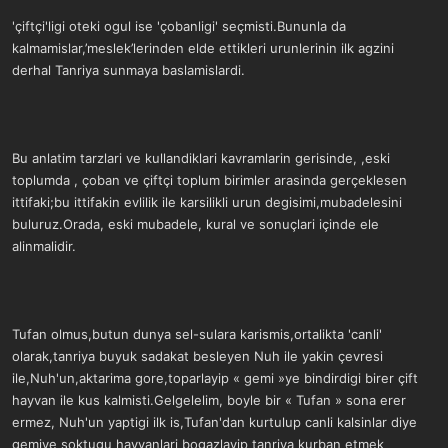
'çiftçi'ligi oteki ogul ise 'çobanligi' seçmisti.Bununla da
kalmamislar,’meslek’lerinden elde ettikleri urunlerinin ilk agzini
derhal Tanriya sunmaya baslamislardi.
Bu anlatim tarzlari ve kullandiklari kavramlarin gerisinde, ,eski
toplumda , çoban ve çiftçi toplum birimler arasinda gerçeklesen
ittifaki;bu ittifakin evlilik ile karsilikli urun degisimi,mubadelesini
buluruz.Orada, eski mubadele, kural ve sonuçlari içinde ele
alinmalidir.
Tufan olmus,butun dunya sel-sulara karismis,ortalikta 'canli'
olarak,tanriya buyuk sadakat besleyen Nuh ile yakin çevresi
ile,Nuh'un,aktarima gore,toparlayip « gemi »ye bindirdigi birer çift
hayvan ile kus kalmisti.Gelgelelim, boyle bir « Tufan » sona erer
ermez, Nuh'un yaptigi ilk is,Tufan'dan kurtulup canli kalsinlar diye
gemiye soktugu hayvanlari bogazlayip tanriya kurban etmek