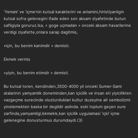
‘Yemek’ ve ‘içme’nin kutsal karakterini ve anlamini,hiristiyanligin
kutsal sofra gelenegini ifade eden son aksam ziyafetinde butun
safligiyla goruruz.Isa, « goge uçmadan » onceki aksam havarilerine
verdigi ziyafette,onlara sarap dagitmis,
«için, bu benim kanimdir » demisti.
Ekmek vermis
«yiyin, bu benim etimdir » demisti.
Bu kutsal toren, kendinden,3500-4000 yil onceki Sumer-Sami
atalarinin yamyamlik doneminden,kan içicilik ve insan eti yiyicilikten
vazgeçme surecinde olusturduklari kultur duzeyine ait sembolizmi
yinelemekten baska bir degildir aslinda. eski toplum geçen sure
zarfinda,yamyamligi,’ekmek’e,kan içicilik uygulamasi ‘içki’ içme
gelenegine donusturmus durumdaydi.(3)