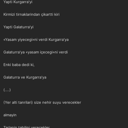
Yapti Kurgarra'yi
Kirmizi tirnaklarindan çikartti kiri
Yapti Galaturra'yi
«Yasam yiyecegi»ni verdi Kurgarra'ya
Galaturra'ya «yasam içecegi»ni verdi
Enki baba dedi ki,
Galaturra ve Kurgarra'ya
(....)
(Yer alti tanrilari) size nehir suyu verecekler
almayin
Tarlanin tahilini verecekler