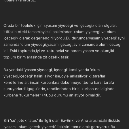
itibaren taniyoruz.
Orada bir topluluk için «yasam yiyecegi ve içecegi» olan olgular,
ittifakin oteki tamamlayicisi bakimindan «olum yiyecegi ve olum
içecegi» olarak degerlendiriliyordu.Bu durumda,’yasam yiyecegi’,ayni
zamanda ‘olum yiyecegi’;yasam içecegi,ayni zamanda olum icecegi
idi. Eski toplumda,iyi ve kotu,helal ve haram,yasam ve olum,iki
toplum birim arasinda zit ozellik tasir.
Bu yandaki 'yasam yiyecegi, içecegi' karsi yanda 'olum
yiyecegi,içecegi' halini aliyor ise,oyle anlasiliyor ki,taraflar
kendilerine ait insan kurbanlara dokunmuyor,bunu karsi tarafa
sunuyorlardi.Igugu’lerin,kendilerinden birisi kurban edildiginde
kurbana ‘tukurmeleri’ (4),bu durumu anlatiyor olmalidir.
Biri 'su' ,oteki 'ates' ile ilgili olan Ea-Enki ve Anu arasindaki iliskide
‘yasam –olum içecek-yiyecek’ iliskisini tam olarak goruyoruz.Bu