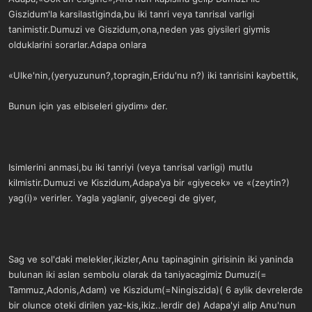
Giszidum'la karsilastiginda,bu iki tanri veya tanrisal varligi
tanimistir.Dumuzi ve Giszidum,ona,neden yas giysileri giymis
olduklarini sorarlar.Adapa onlara
«Ulke'nin,(yeryuzunun?,topragin,Eridu'nu n?) iki tanrisini kaybettik,
Bunun için yas elbiseleri giydim» der.
Isimlerini anmasi,bu iki tanriyi (veya tanrisal varligi) mutlu
kilmistir.Dumuzi ve Kiszidum,Adapa’ya bir «giyecek» ve «(zeytin?)
yag(i)» verirler. Yagla yaglanir, giyecegi de giyer,
Sag ve sol'daki melekler,ikizler,Anu tapinaginin girisinin iki yaninda
bulunan iki aslan sembolu olarak da taniyacagimiz Dumuzi(=
Tammuz,Adonis,Adam) ve Kiszidum(=Ningiszida)( 6 aylik devrelerde
bir olunce oteki dirilen yaz-kis,ikiz..lerdir de) Adapa'yi alip Anu'nun