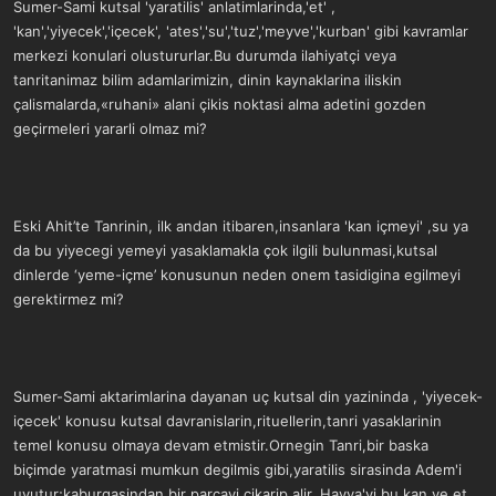
ş
t
Sumer-Sami kutsal 'yaratilis' anlatimlarinda,'et' ,
l
a
'kan','yiyecek','içecek', 'ates','su','tuz','meyve','kurban' gibi kavramlar
a
r
merkezi konulari olustururlar.Bu durumda ilahiyatçi veya
t
i
tanritanimaz bilim adamlarimizin, dinin kaynaklarina iliskin
a
h
n
i
çalismalarda,«ruhani» alani çikis noktasi alma adetini gozden
geçirmeleri yararli olmaz mi?
Eski Ahit’te Tanrinin, ilk andan itibaren,insanlara 'kan içmeyi' ,su ya
da bu yiyecegi yemeyi yasaklamakla çok ilgili bulunmasi,kutsal
dinlerde ‘yeme-içme’ konusunun neden onem tasidigina egilmeyi
gerektirmez mi?
Sumer-Sami aktarimlarina dayanan uç kutsal din yazininda , 'yiyecek-
içecek' konusu kutsal davranislarin,rituellerin,tanri yasaklarinin
temel konusu olmaya devam etmistir.Ornegin Tanri,bir baska
biçimde yaratmasi mumkun degilmis gibi,yaratilis sirasinda Adem'i
uyutur;kaburgasindan bir parçayi çikarip alir, Havva'yi bu kan ve et