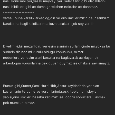
nasil konusabiliyor,yasak meyveyi yer iseler tanri gibi olacaklarini
nasil bildikleri gibi açiklama gerektiren noktalar açiklanamaz.
--------------------
varsa , buna karsilik,arkeolog,din ve dilbilimcilerimizin de,insanbilim
kurallarina bagli kaldiklarinda kazanacaklari çok sey vardir.
Diyelim ki,bir mezarligin, yerlesim alaninin surlari içinde mi,yoksa bu
surlarin disinda mi kurulu oldugu konusunu, mimari
nedenlere,yerlesim alani kosullarina baglayarak açiklayan bir
arkeologun yorumlarina pek guven duymaz isek,haksiz sayilamayiz.
Bunun gibi,Sumer,Sami,Hurri,Hitit,Assur kayitlarinda yer alan
kavramlarin tercume ve yorumlarinda,eski toplumun isleyis
yapisi,dini iliskileri hesaba katilmaz ise, dogru sonuçlara ulasmak
pek mumkun olmaz.