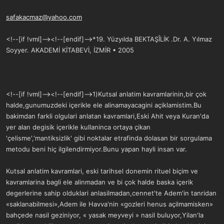
safakacmaz@yahoo.com
<!--[if !vml]--><!--[endif]-->*19. Yüzyılda BEKTAŞÎLİK .Dr. A. Yılmaz
Soyyer. AKADEMİ KİTABEVİ, İZMİR • 2005
<!--[if !vml]--><!--[endif]-->1)Kutsal anlatim kavramlarinin,bir çok
halde,gunumuzdeki içerikle ele alinamayacagini açiklamistim.Bu
bakimdan farkli olgulari anlatan kavramlari,Eski Ahit veya Kuran'da
yer alan degisik içerikle kullaninca ortaya çikan
'çelisme','mantiksizlik' gibi noktalar etrafinda dolasan bir sorgulama
metodu beni hiç ilgilendirmiyor.Bunu yapan hayli insan var.
Kutsal anlatim kavramlari, eski tarihsel donemin rituel biçim ve
kavramlarina bagli ele alinmadan ve bi çok halde baska içerik
degerlerine sahip olduklari anlasilmadan,cennet'te Adem'in tanridan
«saklanabilmesi»,Adem ile Havva'nin «gozleri henus açilmamisken»
bahçede nasil geziniyor, « yasak meyveyi » nasil buluyor,Yilan'la