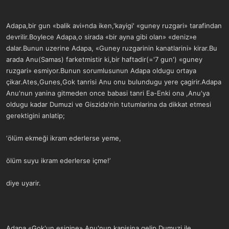
Adapa,bir gun «balik avi»nda iken,'kayigi' «guney ruzgari» tarafindan
devrilir.Boylece Adapa,o sirada «bir ayna gibi olan» «deniz»e
dalar.Bunun uzerine Adapa, «Guney ruzgarinin kanatlarini» kirar.Bu
arada Anu(Samas) farketmistir ki,bir haftadir(='7 gun') «guney
ruzgari» esmiyor.Bunun sorumlusunun Adapa oldugu ortaya
çikar.Ates,Gunes,Gok tanrisi Anu onu bulundugu yere çagirir.Adapa
Anu'nun yanina gitmeden once babasi tanri Ea-Enki ona ,Anu'ya
oldugu kadar Dumuzi ve Giszida'nin tutumlarina da dikkat etmesi
gerektigini anlatip;
‘ölüm ekmeği ikram ederlerse yeme,
ölüm suyu ikram ederlerse içme!’
diye uyarir.
Adapa,«Gok'un esigine»,Anu'nun kapisina gelip Dumuzi ile