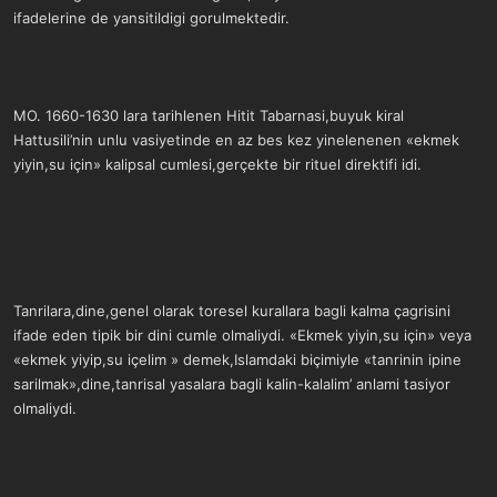
ifadelerine de yansitildigi gorulmektedir.
MO. 1660-1630 lara tarihlenen Hitit Tabarnasi,buyuk kiral
Hattusili’nin unlu vasiyetinde en az bes kez yinelenenen «ekmek
yiyin,su için» kalipsal cumlesi,gerçekte bir rituel direktifi idi.
Tanrilara,dine,genel olarak toresel kurallara bagli kalma çagrisini
ifade eden tipik bir dini cumle olmaliydi. «Ekmek yiyin,su için» veya
«ekmek yiyip,su içelim » demek,Islamdaki biçimiyle «tanrinin ipine
sarilmak»,dine,tanrisal yasalara bagli kalin-kalalim’ anlami tasiyor
olmaliydi.