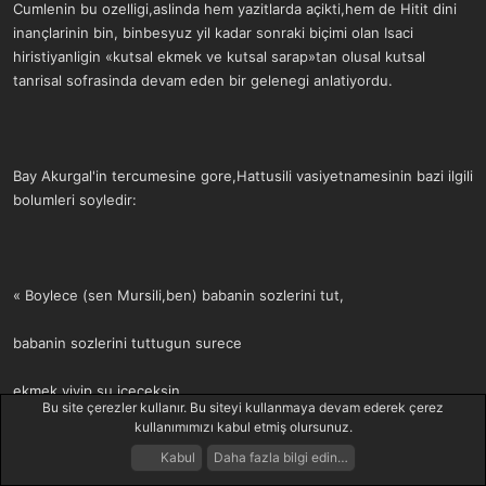
Cumlenin bu ozelligi,aslinda hem yazitlarda açikti,hem de Hitit dini
inançlarinin bin, binbesyuz yil kadar sonraki biçimi olan Isaci
hiristiyanligin «kutsal ekmek ve kutsal sarap»tan olusal kutsal
tanrisal sofrasinda devam eden bir gelenegi anlatiyordu.
Bay Akurgal'in tercumesine gore,Hattusili vasiyetnamesinin bazi ilgili
bolumleri soyledir:
« Boylece (sen Mursili,ben) babanin sozlerini tut,
babanin sozlerini tuttugun surece
ekmek yiyip su içeceksin.
Bu site çerezler kullanır. Bu siteyi kullanmaya devam ederek çerez
kullanımımızı kabul etmiş olursunuz.
Olgun adam oldugun zaman ise
Kabul
Daha fazla bilgi edin…
Forumlar
Neler Yeni
Giriş Yap
Kayıt Ol