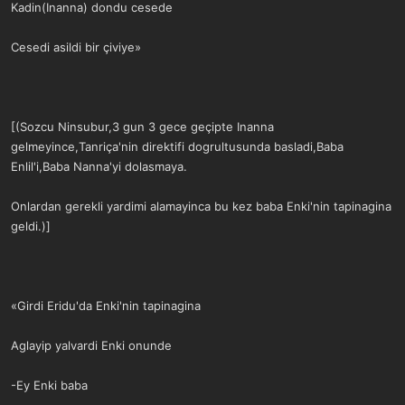
Kadin(Inanna) dondu cesede
Cesedi asildi bir çiviye»
[(Sozcu Ninsubur,3 gun 3 gece geçipte Inanna
gelmeyince,Tanriça'nin direktifi dogrultusunda basladi,Baba
Enlil'i,Baba Nanna'yi dolasmaya.
Onlardan gerekli yardimi alamayinca bu kez baba Enki'nin tapinagina
geldi.)]
«Girdi Eridu'da Enki'nin tapinagina
Aglayip yalvardi Enki onunde
-Ey Enki baba