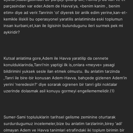
parçasindan var eder.Adem de Havva'ya, «benim kanim , benim
etim» diye ad verir.Tanrinin ‘ol’ diyerek bir anlik edim yerine,kan-et-
kemikle iliskili bu operasyonel yaratilis anlatiminda eski toplumun
insan kurbani,et,kan ile ilgisinin bulundugunu ileri surmek pek mi
aykiridir?
Kutsal anlatima gore,Adem ile Havva yaratilip da cennete
konulduklarinda,Tanri'nin yaptigi ilk is,onlara «meyve» yasagi
bildirimini yuksek sesle ilan etmek olmustu. Bu anlatim tarzinda
,Tanri ile bire-bir konusan Adem-Havva, bahçede gizlenen Adem'in
yerini 'neredesin?' diye sorarak ogrenen bir tanri gibi noktalar
uzerinde dolasmak asil konuyu gormeyi engellememelidir.(1)
Sumer-Sami topluluklarin tarihsel gelisme zeminine oturtarak
surdurdugumuz incelemeler,bize bu anlatim tarzlarinin,birey 'adi'
olmayan Adem ve Havva tanimlari etrafindaki iki toplum birimin bir