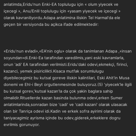
anlatimda,Eridu'nun Enki-EA toplulugu için « olum yiyecek ve
içecegi », Anu/Enlil toplulugu için «yasam yiyecek ve içecegi »
olarak kavraniliyordu.Adapa anlatimina iliskin Tel Harmal'da ele
geçen bir versiyonda bu açikca ifade edilmektedir:
«Eridu'nun evladi»,«EA'nin oglu» olarak da tanimlanan Adapa ,«insan
soyundan»di.Enki-Ea tarafindan varedilmis,yani eski kavramlarla,
onun 'adi' EA tarafindan verilmisti.Eridu'daki odevi,ekmekçi, firinci,
kazanci, yemek pisiricilikti.Kisaca mutfak sorumlulugu
diyebilecegimiz bu kutsal goreve iliskin kalintilari, Eski Ahit'in Musa
donemi ve Ehl-i Beyt orgutlenmesinde buluyoruz.(5) 'yiyecek'le ilgili
bu kutsal gorev,'kutsal kazan'la da çok yakin baglara sahip
olmalidir.Rituellerde kazan basinda bulunma odevi,erken Sumer
anlatimlarinda,sonradan bize 'cadi' ve 'cadi kazani' olarak ulasacak
olan bir Tanriça odevi idi.Kadin ve erkek sofra ayirimi olarak da
taniyacagimiz ayrisma içinde bu odev,giderek,erkeklere dogru
evrilmis gorunuyor.