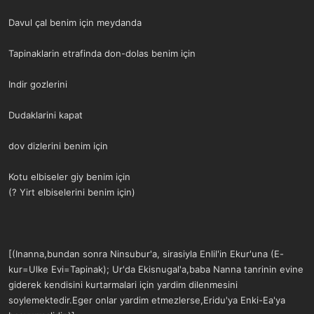
Davul çal benim için meydanda
Tapinaklarin etrafinda don-dolas benim için
Indir gozlerini
Dudaklarini kapat
dov dizlerini benim için
Kotu elbiseler giy benim için
(? Yirt elbiselerini benim için)
[(Inanna,bundan sonra Ninsubur'a, sirasiyla Enlil'in Ekur'una (E-
kur=Ulke Evi=Tapinak); Ur'da Ekisnugal'a,baba Nanna tanrinin evine
giderek kendisini kurtarmalari için yardim dilenmesini
soylemektedir.Eger onlar yardim etmezlerse,Eridu'ya Enki-Ea'ya