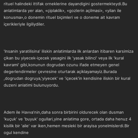
rituel halindeki ittifak orneklerine dayandigini gostermekteydi.Bu
anlatimlarda yer alan, «çiplaklik», «gozlerin açilmasi», «yilan ile
konusma»,o donemin rituel biçimleri ve o doneme ait kavram
içerikleriyle ilgiliydiler.
'Insanin yaratilisina' iliskin anlatimlarda ilk anlardan itibaren karsimiza
çikan bu yiyecek-içecek yasagini ilk 'yasak bilinci' veya ilk 'kural
kavrami' gibi,konunun dogrudan ozunu ifade etmeyen genel
degerlendirmeler çevresine oturtarak açiklayamayiz.Burada
,dogrudan dogruya,'yiyecek' ve 'içecek'in kendisine iliskin bir kural
duzeni anlatimi bulunuyordu.
Adem ile Havva'nin,daha sonra birbirini oldurecek olan dusman
'kuçuk' ve 'buyuk' ogullari,yine anlatima gore, ortada daha henuz 4
kisilik bir 'aile' var iken,hemen mesleki bir arayisa yonelmislerdi.Bir
ogul kendine