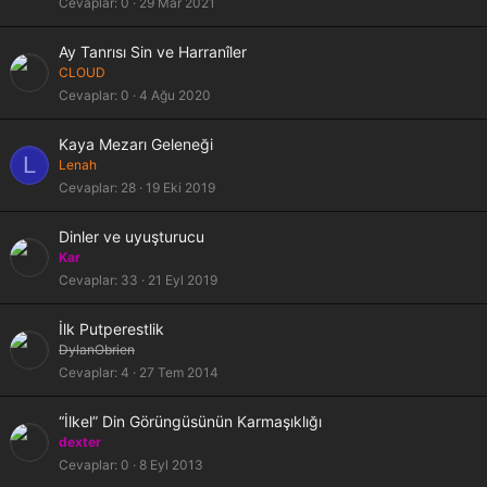
Cevaplar
0
29 Mar 2021
Ay Tanrısı Sin ve Harranîler
CLOUD
Cevaplar
0
4 Ağu 2020
Kaya Mezarı Geleneği
L
Lenah
Cevaplar
28
19 Eki 2019
Dinler ve uyuşturucu
Kar
Cevaplar
33
21 Eyl 2019
İlk Putperestlik
DylanObrien
Cevaplar
4
27 Tem 2014
“İlkel” Din Görüngüsünün Karmaşıklığı
dexter
Cevaplar
0
8 Eyl 2013