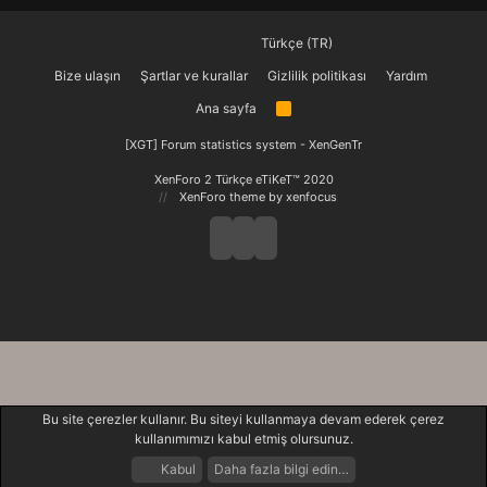
Türkçe (TR)
Bize ulaşın
Şartlar ve kurallar
Gizlilik politikası
Yardım
Ana sayfa
R
S
S
[XGT] Forum statistics system
- XenGenTr
XenForo 2 Türkçe eTiKeT™ 2020
XenForo theme
by xenfocus
Bu site çerezler kullanır. Bu siteyi kullanmaya devam ederek çerez
kullanımımızı kabul etmiş olursunuz.
Kabul
Daha fazla bilgi edin…
Forumlar
Neler Yeni
Giriş Yap
Kayıt Ol