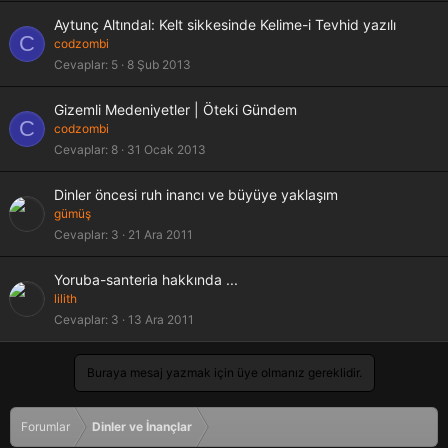
Aytunç Altındal: Kelt sikkesinde Kelime-i Tevhid yazılı
C
codzombi
Cevaplar
5
8 Şub 2013
Gizemli Medeniyetler | Öteki Gündem
C
codzombi
Cevaplar
8
31 Ocak 2013
Dinler öncesi ruh inancı ve büyüye yaklaşım
gümüş
Cevaplar
3
21 Ara 2011
Yoruba-santeria hakkında ...
lilith
Cevaplar
3
13 Ara 2011
Buraya mesaj yazmak için üye olmanız gereklidir.
Forumlar
Dinler ve İnançlar