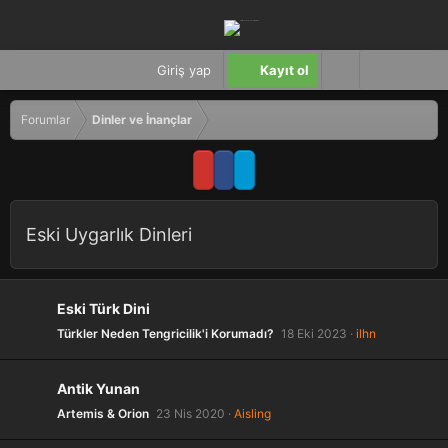
Giriş yap
Kayıt ol
Forumlar
Dinler ve İnançlar
Eski Uygarlık Dinleri
Eski Türk Dini
Türkler Neden Tengricilik'i Korumadı?
18 Eki 2023
ilhn
Antik Yunan
Artemis & Orion
23 Nis 2020
Aisling