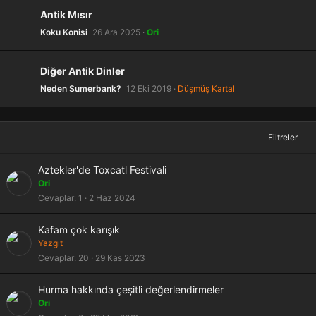
Antik Mısır
Koku Konisi
26 Ara 2025
Ori
Diğer Antik Dinler
Neden Sumerbank?
12 Eki 2019
Düşmüş Kartal
Filtreler
Aztekler'de Toxcatl Festivali
Ori
Cevaplar
1
2 Haz 2024
Kafam çok karışık
Yazgıt
Cevaplar
20
29 Kas 2023
Hurma hakkında çeşitli değerlendirmeler
Ori