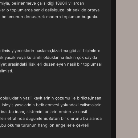
la, belirlenmeye çalisildigi 1890’li yillardan
ar o toplumlarda sanki gelisiguzel bir sekilde ortaya
emli bir bolumunun donuserek modern toplumun bugunku
irilmis yiyeceklerin haslama,kizartma gibi alt biçimlere
 yasak veya kullanilir olduklarina iliskin çok sayida
yet arasindaki iliskileri duzenleyen nasil bir toplumsal
lmisti.
pluluklarin yazili kayitlarinin çozumu ile birlikte,insan
sleyis yasalarinin belirlenmesi yolundaki çalismalarin
ina ,bu inanç sistemini onlarin neden ve nasil
ukleri etrafinda dugumlenir.Butun bir omrunu bu alanda
a,bu okuma turunun hangi on engellerle çevreli