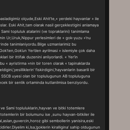
asladigimiz olçude,Eski Ahit’te,« yerdeki hayvanlar » ile
lar. Eski Ahit,tam olarak nasil gerçeklestigini anlamaya
 Sami topluluk atalarini (ve topraklarini) tanimlama
’nin Ur,Uruk,Nippur yerlesimleri de « gok-yuzu »’nu
mlerinde tanimlaniyordu.Bilge uzmanlarimiz bu
Gok’ten,Gok’un Yer’den ayrilmasi » islemiyle çok daha
ari bir ittifak duzenini anliyorlardi. « Yer’in
,bu « ayristirma »nin bir toren olarak « tapinaklarda
ni,’yesilliklerin’ fiskirdigini,’hayvanlarin basarili bir
den SSCB uyesi olan bir toplulugunun AB topluluguna
ecek bir senlik ortaminda kutlanilmisa benziyordu.
 ve Sami topluluklarin,hayvan ve bitki totemlere
totemlerin bir bolumunu ise ,sunu hayvan-bitkiler ile
al,aslan,guvercin,horoz gibi sembollerin yanisira,eski
irler.Diyelim ki,Isa,’goklerin kiralligina’ sahip oldugunun