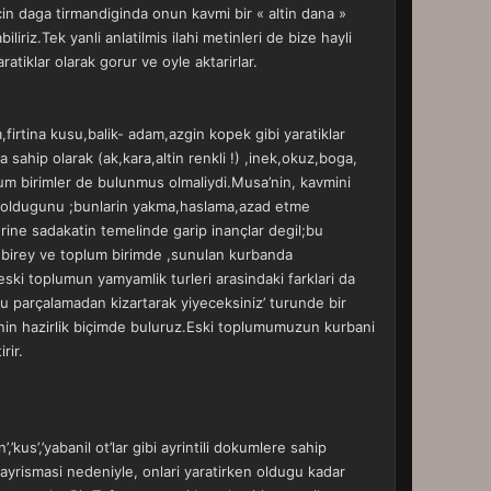
çin daga tirmandiginda onun kavmi bir « altin dana »
riz.Tek yanli anlatilmis ilahi metinleri de bize hayli
ratiklar olarak gorur ve oyle aktarirlar.
,firtina kusu,balik- adam,azgin kopek gibi yaratiklar
 sahip olarak (ak,kara,altin renkli !) ,inek,okuz,boga,
m birimler de bulunmus olmaliydi.Musa’nin, kavmini
ler oldugunu ;bunlarin yakma,haslama,azad etme
rine sadakatin temelinde garip inançlar degil;bu
n birey ve toplum birimde ,sunulan kurbanda
eski toplumun yamyamlik turleri arasindaki farklari da
nu parçalamadan kizartarak yiyeceksiniz’ turunde bir
rinin hazirlik biçimde buluruz.Eski toplumumuzun kurbani
rir.
kus’,’yabanil ot’lar gibi ayrintili dokumlere sahip
 ayrismasi nedeniyle, onlari yaratirken oldugu kadar