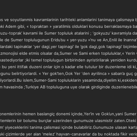
us ve soyutlanmis kavramlarinin tarihteki anlamlarini tanimaya çalismaya b
pki Adem gibi, « topraktan » yaratilmis olduklari konusu berraklasmaya bas
ryuzu-toprak’ kavrami ile Sumer topluluk atalarini ; ‘gokyuzu’ kavramiyla da
le de Sumer toplulugunun Eridu’su « yer-yuzu »’nu ve An,Enlil ile Inanna
ralardaki tapinaklar ‘yer dagi,yer tapinagi’ ile ’gok dagi,gok tapinagi’ biçi
monojisi elde etmis olsalar da,Sumer ve Sami erken topluluklar,« Yerin 
stediyorlar ;iki temel toplulugun birbirinden ayristirilarak yeniden kurdukl
 bu yeni ittifak duzeni onlar için o kadar elle tutulur bir duzenleme idi ki
 belirtiyorlardi. « Yer gok’ten,Gok Yer ‘den ayrilinca » saban’a guç geldigi
 ediyorlardi.Bu islem,Sumer-Sami topluluklarin yasaminda,diyelim ki,eski
ram havasinda ;Turkiye AB topluluguna uye olarak girdiginde duzenlenebil
k donemlerinin hemen baslangiç donemi içinde,Yer’in ve Gok’un,yani Sumer
 totemlerin bir bolumu burçlar uzerinden gunumuze ulasmistir zaten.Oteki 
am’ yiyeceklerini tanima çalismasi içinde bulabiliriz.Gunumuze ulasan kart
ki çizimlerde yer alan ‘melez’ hayvan-canavarlar da bu noktada fikir vericid