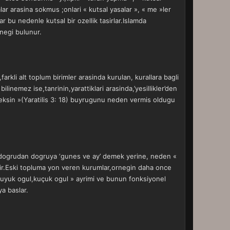
r arasina sokmus ;onlari « kutsal yasalar », « me »ler
ar bu nedenle kutsal bir ozellik tasirlar.Islamda
enegi bulunur.
,farkli alt toplum birimler arasinda kurulan, kurallara bagli
bilinemez ise,tanrinin,yarattiklari arasinda,’yesillikler’den
eksin »(Yaratilis 3: 18) buyrugunu neden vermis oldugu
nin dogrudan dogruya ‘gunes ve ay’ demek yerine, neden «
r.Eski topluma yon veren kurumlar,ornegin daha once
 « buyuk ogul,kuçuk ogul » ayrimi ve bunun fonksiyonel
ya baslar.