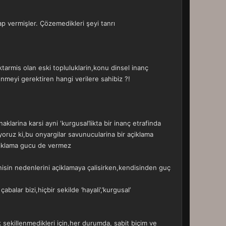
p vermişler. Çözemedikleri şeyi tanrı
aktarmis olan eski topluluklarin,konu dinsel inanç
nmeyi gerektiren hangi verilere sahibiz ?!
larina karsi ayni ‘kurgusal’likta bir inanç etrafinda
yoruz ki,bu onyargilar savunucularina bir açiklama
açiklama gucu de vermez
nisin nedenlerini açiklamaya çalisirken,kendisinden guç
balar bizi,hiçbir sekilde ’hayali’,’kurgusal’
 sekillenmedikleri için,her durumda, sabit biçim ve