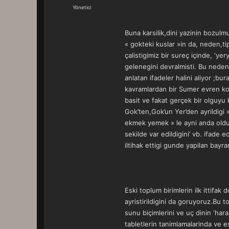
a
r
Yönetici
t
i
a
h
n
i
Buna karsilik,dini yazinin bozulm
« gokteki kuslar »in da, neden,ti
çalistigimiz bir sureç içinde, ‘ye
gelenegini devralmisti. Bu neden
anlatan ifadeler halini aliyor ;bu
kavramlardan bir Sumer evren koz
basit ve fakat gerçek bir olguyu ka
Gok’ten,Gok’un Yer’den ayrildigi »
ekmek yemek » le ayni anda oldugunu
sekilde var edildigini’ vb. ifade
iltihak ettigi gunde yapilan bay
Eski toplum birimlerin ilk ittifa
ayristirildigini da goruyoruz.Bu
sunu biçimlerini ve uç dinin ‘har
tabletlerin tanimlamalarinda ve es