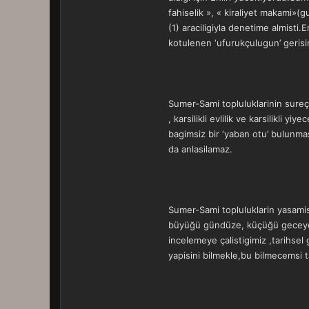
fahiselik », « kiraliyet makami»
(1) araciligiyla denetime almisti.
kotulenen ‘ufurukçulugun’ gerisin
Sumer-Sami topluluklarinin sureç iç
, karsilikli evlilik ve karsilikli 
bagimsiz bir ‘yaban otu’ bulunm
da anlasilamaz.
Sumer-Sami topluluklarin yasamis
büyüğü gündüze, küçüğü geceye e
incelemeye çalistigimiz ,tarihsel
yapisini bilmekle,bu bilmecemsi t