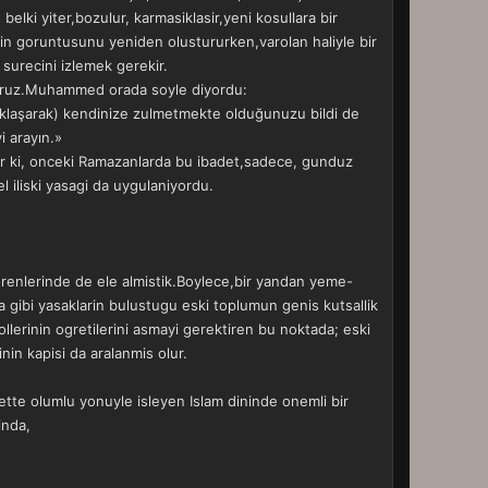
 belki yiter,bozulur, karmasiklasir,yeni kosullara bir
rin goruntusunu yeniden olustururken,varolan haliyle bir
surecini izlemek gerekir.
luyoruz.Muhammed orada soyle diyordu:
yaklaşarak) kendinize zulmetmekte olduğunuzu bildi de
i arayın.»
iyor ki, onceki Ramazanlarda bu ibadet,sadece, gunduz
 iliski yasagi da uygulaniyordu.
torenlerinde de ele almistik.Boylece,bir yandan yeme-
 gibi yasaklarin bulustugu eski toplumun genis kutsallik
lerinin ogretilerini asmayi gerektiren bu noktada; eski
inin kapisi da aralanmis olur.
ette olumlu yonuyle isleyen Islam dininde onemli bir
inda,