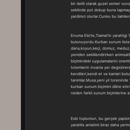
bir delili olarak guzel semer vur
seklinde put dokup buna tapmaya b
yardimci olurlar.Cunku bu ilahilerd
Enuma Elis’te,Tiamat’in yarattigi
bulunuyordu.Kurban sunum listeleri
dana,koyun,keçi, domuz, meduz,t
yeniden sekillendirirken animsat
biçimindeki uygulamalarini oneml
totemlerin insanla yer degistire
kendileri,kendi et ve kanlari bul
tanimlar.Musa,yeni yil toreninde 
kurban sunum biçimini dikte etir
neden farkli sunum biçimlerine ayri
Eski toplumun, bu gerçek yapisini 
yaratilis anlatimi biraz daha yer