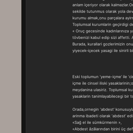
anlam içeriyor olarak kalmazlar.On
sekilde tutunmus olarak yola dev
kurumu almak,onu parçalara ayirm
Toplumsal kurumlarin geçirdigi de
« Oruç gecesinde kadınlarınıza y
tövbenizi kabul edip sizi affetti. 
Burada, kurallari gozlerimizin on
yiyecek-içecek yasagi ile sinirli
Eski toplumun ‘yeme-içme’ ile ‘c
içme ile cinsel iliski yasaklari
meydanina ulasiriz. Toplumsal ku
yasaklarin tanimlayabilecegi bir t
Orada,ornegin ‘abdest’ konusuyla
arinma ibadeti olarak ‘abdest’ ed
«Sağ el ile sümkürmenin »,
«Abdest âzâlarından birini üç de