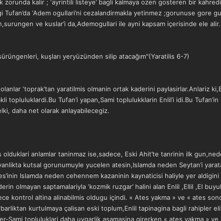
orunda kalir ; ‘ayrintili listeye’ bagli kalmaya ozen gosteren bir kahredi
tigi Tufan’da ‘Adem ogullari’ni cezalandirmakla yetinmez ;gorunuse gore g
n,surungen ve kuslar’i da,Ademogullari ile ayni kapsam içerisinde ele alir.
 sürüngenleri, kuşları yeryüzünden silip atacağım"(Yaratilis 6-7)
olanlar ‘toprak’tan yaratilmis olmanin ortak kaderini paylasirlar.Anlariz ki,
i topluluklardi.Bu Tufan’i yapan,Sami toplulukklarin Enlil’i idi.Bu Tufan’in
lki, daha net olarak anlayabilecegiz.
 olduklari anlamlar taninmaz ise,sadece, Eski Ahit’te tanrinin ilk gun,ned
anlikta kutsal gorunumuyle yucelen atesin,Islamda neden Seytan’i yaratan
 ates’inin Islamda neden cehennem kazaninin kaynaticisi haliyle yer ald
in olmayan saptamalariyla ‘kozmik ruzgar’ halini alan Enlil ,Ellil ,El buyu
ce kontrol altina alinabilmis oldugu içindi. « Ates yakma » ve « ates sond
rbarliktan kurtulmaya çalisan eski toplum,Enlil tapinagina bagli rahipler eli
Sumer-Sami topluluklari daha uygarlik asamasina girerken,« ates yakma » ve