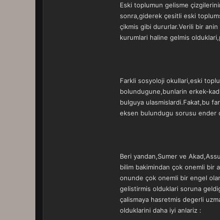
Eski toplumun gelisme çizgilerini
sonra,giderek çesitli eski toplu
çikmis gibi dururlar.Verili bir 
kurumlari haline gelmis olduklar
Farkli sosyoloji okullari,eski top
bolundugune,bunlarin erkek-kadin 
bulguya ulasmislardi.Fakat,bu fark
eksen bulundugu sorusu ender olar
Beri yandan,Sumer ve Akad,Assur,Hit
bilim bakimindan çok onemli bir a
onunde çok onemli bir engel olara
gelistirmis olduklari soruna geld
çalismaya hasretmis degerli uzma
olduklarini daha iyi anlariz :