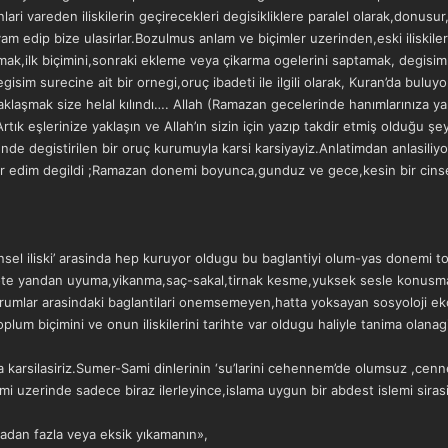
lari vareden iliskilerin geçirecekleri degisikliklere paralel olarak,donusur,
am edip bize ulasirlar.Bozulmus anlam ve biçimler uzerinden,eski iliskile
ak,ilk biçimini,sonraki ekleme veya çikarma ogelerini saptamak, degisim 
gisim surecine ait bir ornegi,oruç ibadeti ile ilgili olarak, Kuran’da bu
aklaşmak size helal kılındı…. Allah (Ramazan gecelerinde hanımlarınıza 
Artık eşlerinize yaklaşın ve Allah’ın sizin için yazıp takdir etmiş olduğu şey
unde degistirilen bir oruç kurumuyla karsi karsiyayiz.Anlatimdan anlasil
 bir edim degildi ;Ramazan donemi boyunca,gunduz ve gece,kesin bir cinsel
insel iliski’ arasinda hep kuruyor oldugu bu baglantiyi olum-yas donemi 
nin;ote yandan uyuma,yikanma,saç-sakal,tirnak kesme,yuksek sesle konusma
rumlar arasindaki baglantilari onemsemeyen,hatta yoksayan sosyoloji ekol
oplum biçimini ve onun iliskilerini tarihte var oldugu haliyle tanima olanag
 karsilasiriz.Sumer-Sami dinlerinin ‘su’larini cehennem’de olumsuz ,cenn
imi uzerinde sadece biraz ilerleyince,islama uygun bir abdest islemi siras
fadan fazla veya eksik yıkamanın»,