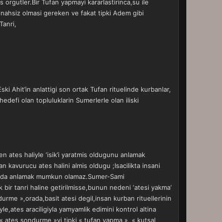
s orgutler.Bir Tufan yapmayi kararlastirinca,su ile
unahsiz olmasi gereken ve fakat tipki Adem gibi
Tanri,
Eski Ahit’in anlattigi son ortak Tufan rituelinde kurbanlar,
 hedefi olan topluluklarin Sumerlerle olan iliski
en ates haliyle ‘isik’i yaratmis oldugunu anlamak
 kavurucu ates halini almis oldugu ;Isacilikta insani
igini da anlamak mumkun olamaz.Sumer-Sami
k bir tanri haline getirilmisse,bunun nedeni ‘atesi yakma’
urme »,orada,basit atesi degil,insan kurban rituellerinin
yle,ates araciligiyla yamyamlik edimini kontrol altina
 « ates sondurme »yi,tipki « tufan yapma », « kutsal