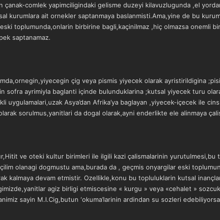
n çanak-comlek yapimciligindaki gelisme duzeyi kilavuzlugunda ,el yordamiy
msal kurumlara ait ornekler saptanmaya baslanmisti.Ama,yine de bu kuruml
anin eski toplumunda,onlarin birbirine bagli,kaçinilmaz ,hiç olmazsa on
i,pek saptanamaz.
lumda,ornegin,yiyecegin çig veya pismis yiyecek olarak ayristirildigina ;pis
sofra ayrimiyla baglanti içinde bulunduklarina ;kutsal yiyecek turu olarak
li uygulamalari,uzak Asya’dan Afrika’ya baglayan ,yiyecek-içecek ile cinsi
ak sorulmus,yanitlari da dogal olarak,ayni enderlikte ele alinmaya çalisi
it ve oteki kultur birimleri ile ilgili kazi çalismalarinin yurutulmesi,bu to
çilim olanagi dogmustu ama,burada da , geçmis onyargilar eski toplumun i
k kalmaya devam etmistir. Ozellikle,konu bu topluluklarin kutsal inançlar
igimizde,yanitlar agiz birligi etmiscesine « kurgu » veya «cehalet » sozc
nimiz sayin M.I.Cig,butun ‘okuma’larinin ardindan su sozleri edebiliyors