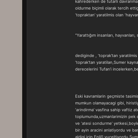
kahrederken de tutarli davranmak z
oldurme biçimli olarak tercih et
‘topraktan’ yaratilmis olan ‘hayva
"Yarattığım insanları, hayvanları,
dediginde , ‘toprak’tan yaratilmis 
‘toprak’tan yaratilan,Sumer kaynakl
derecelerini Tufan’i incelerken,be
Eski kavramlarin geçmiste tasimis
mumkun olamayacagi gibi, hiristiy
‘arindirma’ vasfina sahip vaftiz
toplumunda,uzmanlarimizin pek der
ve ‘atesi sondurme’ yetkesi,boyle
bir ayin aracini anlatiyordu ve ba
aldigi için Enlil’i yuceltiyordu.