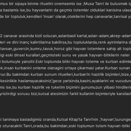
ulmus bir sipaya binme rituelini onemsemis ise ;Musa Tanri ile bulusmak i
aslamis ise,bu hayvanlarin da geçmis totemler olduklari kanisina ulasabili
e bir topluluk,kendileri ’insan’ olarak,otekilerini hep canavarlar,tanrisal ya
 12 canavar arasinda kizil solucan,aslanbasli kartal,aslan-adam,akrep-adam
 ve dini inanç kalintilarina bakilirsa,bu topluluklarda,renk ayirimlarina da
avsan,guvercin,kumru,tavuk,horoz gibi hayvan totemlere sahip alt toplu
tigi eski dinsel kurallari,geçmisteki sunu ve yasak hayvan-bitkilerin ne
i bolumuyle yansitir.Eski toplumda bitki-hayvan toteme ve kurban edimle
rek,insan kurbanini onleme olanagini ortaya çikarmasi yatar.Kurban suna
unur.Bu bakimdan kurban sunum rituelleri,kurban’in hazirlik biçimleri,bize,
‘kesinlikle haslamayacaksiniz’,’gece yarisinda,basini,ayaklarini ve vucudu
mis ise,bu kurban hazirlik ve tuketim biçimini gunumuzun yilbasi hindile
stirdigi sorusu bizi,kutsal atesimizin farkli kullanim biçimleriyle karsilasti
tanimaya basladigimiz oranda,Kutsal Kitap’ta Tanri’nin ,’hayvan’,’surungen’,’
ine oturacaktir.Tanri,orada,bu bakimdan,eski toplumun totem hayvan-bitki