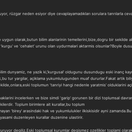
r, rüzgar neden esiyor diye cevaplayamadıkları sorulara tanrılarla ceva
e uygun olarak,butun bilim alanlarinin temellerini,bize,dogru bir sekilde 
kurgu’ ve ‘cehalet’ urunu olan uydurmalari aktarmis olsunlar?Boyle dusu
bilim dunyamiz, ne yazik ki,’kurgusal’ oldugunu dusundugu eski inanç kaynak
k,bu tur yargilar, açiklama yukumlulugunden muaf dururlar.Fakat artik bili
lde,onlara,eski toplumun ‘tanriyi hangi nedenle yaratmis’ olduklarini 
klarini incelerken ve bize simdi ‘garip’ gorunen bir dizi toplumsal davra
skilerdir. Toplum birimlere ait kurallar,bu toplum
lmayan ‘birey’ arasindaki hak ve yukumlulukler ilkiskisidir ayni zamanda.Bu ça
yasami duzenleyen kurallar duzenine ulastirir.
uruyor degiliz.Eski toplumsal kurumlar degismez ozellikler toplami olarak