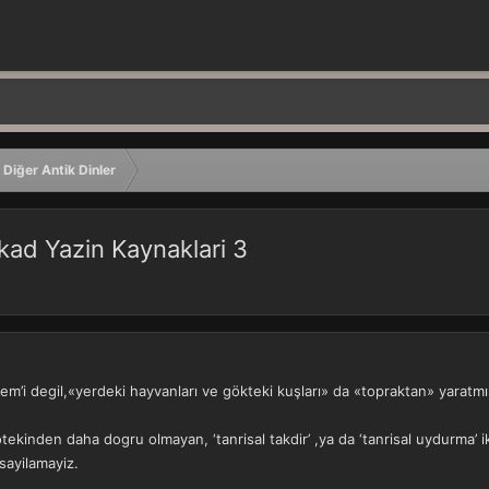
Diğer Antik Dinler
kad Yazin Kaynaklari 3
em’i degil,«yerdeki hayvanları ve gökteki kuşları» da «topraktan» yaratmış
otekinden daha dogru olmayan, ‘tanrisal takdir’ ,ya da ‘tanrisal uydurma
sayilamayiz.