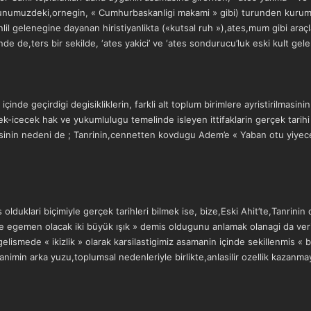
(gunumuzdeki,ornegin, « Cumhurbaskanligi makami » gibi) turunden kurumla
Enlil gelenegine dayanan hiristiyanlikta («kutsal ruh »),ates,mum gibi araçl
de de,ters bir sekilde, ‘ates yakici’ ve ‘ates sondurucu’luk eski kult gel
inde geçirdigi degisikliklerin, farkli alt toplum birimlere ayristirilmasinin
yiyecek-icecek hak ve yukumlulugu temelinde isleyen ittifaklarin gerçek tarihi 
asinin nedeni de ; Tanrinin,cennetten kovdugu Adem’e « Yaban otu yiyec
 olduklari biçimiyle gerçek tarihleri bilmek ise, bize,Eski Ahit’te,Tanri
gemen olacak iki büyük ışık » demis oldugunu anlamak olanagi da veri
 gelismede « ikizlik » olarak karsilastigimiz asamanin içinde sekillenmis
animin arka yuzu,toplumsal nedenleriyle birlikte,anlasilir ozellik kazanma