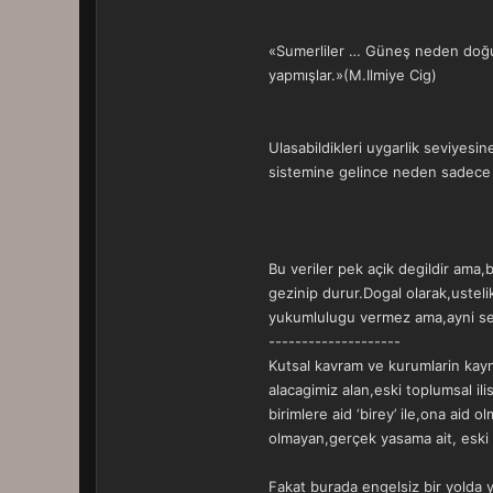
«Sumerliler … Güneş neden doğuyo
yapmışlar.»(M.Ilmiye Cig)
Ulasabildikleri uygarlik seviyesin
sistemine gelince neden sadece ‘
Bu veriler pek açik degildir ama,
gezinip durur.Dogal olarak,usteli
yukumlulugu vermez ama,ayni seki
--------------------
Kutsal kavram ve kurumlarin kayna
alacagimiz alan,eski toplumsal ili
birimlere aid ‘birey’ ile,ona aid o
olmayan,gerçek yasama ait, eski 
Fakat burada engelsiz bir yolda y