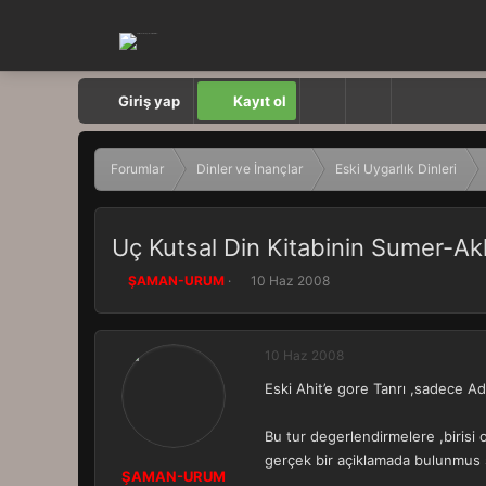
Giriş yap
Kayıt ol
Forumlar
Dinler ve İnançlar
Eski Uygarlık Dinleri
Uç Kutsal Din Kitabinin Sumer-Ak
K
B
ŞAMAN-URUM
10 Haz 2008
o
a
n
ş
b
l
10 Haz 2008
u
a
y
n
Eski Ahit’e gore Tanrı ,sadece Ad
u
g
b
ı
a
ç
Bu tur degerlendirmelere ,birisi 
ş
t
gerçek bir açiklamada bulunmus 
l
a
ŞAMAN-URUM