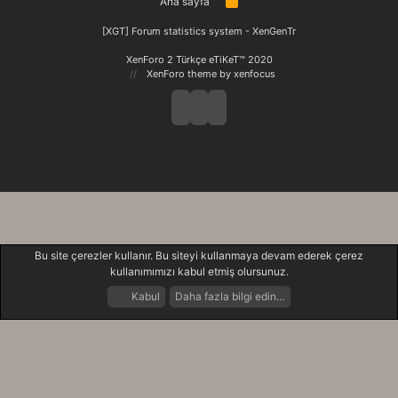
Ana sayfa
R
S
S
[XGT] Forum statistics system
- XenGenTr
XenForo 2 Türkçe eTiKeT™ 2020
XenForo theme
by xenfocus
Bu site çerezler kullanır. Bu siteyi kullanmaya devam ederek çerez
kullanımımızı kabul etmiş olursunuz.
Kabul
Daha fazla bilgi edin…
Forumlar
Neler Yeni
Giriş Yap
Kayıt Ol