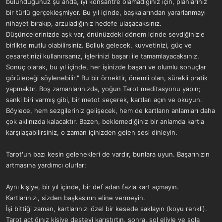
bulunduğunuz şu anda, iyi konsantre olamadığınız için, planlarınız
bir türlü gerçekleşmiyor. Bu yıl içinde, başkalarından yararlanmayı
nihayet bırakıp, arzuladığınız hedefe ulaşacaksınız.
Düşüncelerinizde aşk var, önünüzdeki dönem içinde sevdiğinizle
birlikte mutlu olabilirsiniz. Bolluk gelecek, kuvvetinizi, güç ve
cesaretinizi kullanırsanız, işlerinizi başarı ile tamamlayacaksınız.
Sonuç olarak, bu yıl içinde, her işinizde başarı ve olumlu sonuçlar
görüleceği söylenebilir." Bu bir örnektir, önemli olan, sürekli pratik
yapmaktır. Boş zamanlarınızda, yoğun Tarot meditasyonu yapın;
sanki biri varmış gibi, bir metot seçerek, kartları açın ve okuyun.
Böylece, hem sezgileriniz gelişecek, hem de kartların anlamları daha
çok aklınızda kalacaktır. Bazen, beklemediğiniz bir anlamda kartla
karşılaşabilirsiniz, o zaman içinizden gelen sesi dinleyin.
Tarot'un bazı kesin gelenekleri de vardır, bunlara uyun. Başarınızın
artmasına yardımcı olurlar:
Aynı kişiye, bir yıl içinde, bir def adan fazla kart açmayın.
Kartlarınızı, sizden başkasının eline vermeyin.
İşi bittiği zaman, kartlarınızı özel bir kesede saklayın (koyu renkli).
Tarot açtığınız kişiye desteyi karıştırtın, sonra, sol eliyle ve sola