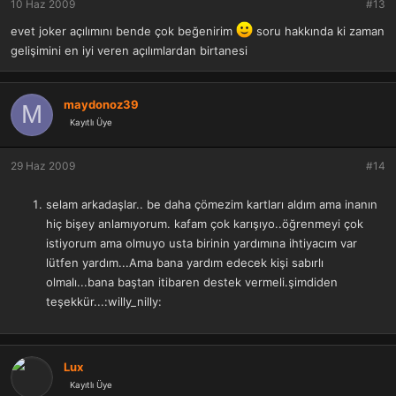
10 Haz 2009
#13
evet joker açılımını bende çok beğenirim
soru hakkında ki zaman
gelişimini en iyi veren açılımlardan birtanesi
maydonoz39
M
Kayıtlı Üye
29 Haz 2009
#14
selam arkadaşlar.. be daha çömezim kartları aldım ama inanın
hiç bişey anlamıyorum. kafam çok karışıyo..öğrenmeyi çok
istiyorum ama olmuyo usta birinin yardımına ihtiyacım var
lütfen yardım...Ama bana yardım edecek kişi sabırlı
olmalı...bana baştan itibaren destek vermeli.şimdiden
teşekkür...:willy_nilly:
Lux
Kayıtlı Üye