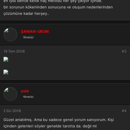
en iyisi bence keltik haç metodu her şey çıkıyor içinde.
bir sorunun kökeninden sonucuna ve oluşum nedenlerinden
çözümüne kadar herşey..
ŞAMAN-URUM
Yönetici
18 Tem 2008
#3
yule
Yönetici
2 Eki 2008
#4
Güzel anlatılmış. Ama bu sadece genel yorum sanıyorum. Kişi
içinden gelenleri söyler genelde tarotta da. değil mi