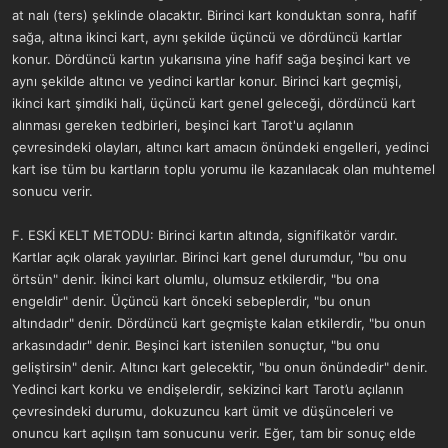
at nalı (ters) şeklinde olacaktır. Birinci kart konduktan sonra, hafif
sağa, altına ikinci kart, aynı şekilde üçüncü ve dördüncü kartlar
konur. Dördüncü kartın yukarısına yine hafif sağa beşinci kart ve
aynı şekilde altıncı ve yedinci kartlar konur. Birinci kart geçmişi,
ikinci kart şimdiki hali, üçüncü kart genel geleceği, dördüncü kart
alınması gereken tedbirleri, beşinci kart Tarot'u açılanın
çevresindeki olayları, altıncı kart amacın önündeki engelleri, yedinci
kart ise tüm bu kartların toplu yorumu ile kazanılacak olan muhtemel
sonucu verir.
F. ESKİ KELT METODU: Birinci kartın altında, signifikatör vardır.
Kartlar açık olarak yayılırlar. Birinci kart genel durumdur, "bu onu
örtsün" denir. İkinci kart olumlu, olumsuz etkilerdir, "bu ona
engeldir" denir. Üçüncü kart önceki sebeplerdir, "bu onun
altındadır" denir. Dördüncü kart geçmişte kalan etkilerdir, "bu onun
arkasındadır" denir. Beşinci kart istenilen sonuçtur, "bu onu
geliştirsin" denir. Altıncı kart gelecektir, "bu onun önündedir" denir.
Yedinci kart korku ve endişelerdir, sekizinci kart Tarot’u açılanın
çevresindeki durumu, dokuzuncu kart ümit ve düşünceleri ve
onuncu kart açılışın tam sonucunu verir. Eğer, tam bir sonuç elde