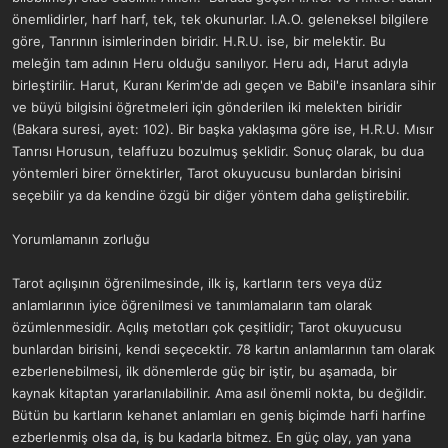
önemlidirler, harf harf, tek, tek okunurlar. I.A.O. geleneksel bilgilere
göre, Tanrının isimlerinden biridir. H.R.U. ise, bir melektir. Bu
meleğin tam adının Heru olduğu sanılıyor. Heru adı, Harut adıyla
birleştirilir. Harut, Kuranı Kerim'de adı geçen ve Babil'e insanlara sihir
ve büyü bilgisini öğretmeleri için gönderilen iki melekten biridir
(Bakara suresi, ayet: 102). Bir başka yaklaşıma göre ise, H.R.U. Mısır
Tanrısı Horusun, telaffuzu bozulmuş şeklidir. Sonuç olarak, bu dua
yöntemleri birer örnektirler, Tarot okuyucusu bunlardan birisini
seçebilir ya da kendine özgü bir diğer yöntem daha geliştirebilir.
Yorumlamanın zorluğu
Tarot açılışının öğrenilmesinde, ilk iş, kartların ters veya düz
anlamlarının iyice öğrenilmesi ve tanımlamaların tam olarak
özümlenmesidir. Açılış metotları çok çeşitlidir; Tarot okuyucusu
bunlardan birisini, kendi seçecektir. 78 kartın anlamlarının tam olarak
ezberlenebilmesi, ilk dönemlerde güç bir iştir, bu aşamada, bir
kaynak kitaptan yararlanılabilinir. Ama asıl önemli nokta, bu değildir.
Bütün bu kartların kehanet anlamları en geniş biçimde harfi harfine
ezberlenmiş olsa da, iş bu kadarla bitmez. En güç olay, yan yana