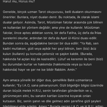
Harut mu, Horus mu?
Genelde, birçok uzman Tarot okuyucusu, belli duaların okunmasını
önerirler. Bunlara, niyet duaları denir. Bu noktada, ilk olarak islami
dualar geliyor. Aslında, Tarot, Müslüman falcılar arasında çok bilinen
ve kullanılan bir yöntem değildir; ama yine de kullanılır. Müslüman
falcılar, önce aptes aldıktan sonra, bir defa Fatiha, üç defa da İhlas
surelerini okurlar, ardından bir defa da Ayet ül-Kürsi duası edilir.
Bundan sonra da, aşağıdakine benzer bir dua edilir: "Ya Rab, sen
kadiri mutlaksın, gizli veya aşikâr her şeyi bilirsin, ben (biz) âciz
kulun (kulların) şu konuda yetersiz ve şaşkın kaldık. (Burada,
hakkında fal açılan kişi de kastedilir). Lütuf ve keremin ile beni (bizi)
bu durumdan kurtar ve hakkımda (hakkımızda veya şu kulun
hakkında) hayır ve şer ne ise bildir Rabbim. Amin."
Aynı amaca yönelik bir diğer dua, genellikle Batılı uzmanlarca
kullanılır; "Ey I.A.O, sana yalvarıyorum. Gizli bilgeliğin bilgisi üzerinde
duran büyük melek H.R.U, senin tarafından gönderilsin ve o,
görünmeyen elini, bu sanatın kartları üzerine koyarak onları
kutsasın. Biz, senin şanın ve dile gelmez adın şerefine gizli şeyleri
bilebilmeyi elde edelim. Amen." Burada geçen I.A.O. ve H.R.U. adları