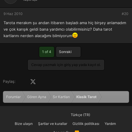
9 Haz 2010
#20
Tarota merakım şu andan itibaren başladı ama hiç birşey anlamadım
ve çok karışık geldi bana yardımcı olabilirmisiniz? Daha tarot
kartlarını nerden alacağımı bilmiyorum
Son
1 of 4
Sonraki
Cevap yazmak için giriş yap yada kayıt ol.
Facebook
X (Twitter)
LinkedIn
Pinterest
Tumblr
WhatsApp
E-posta
Paylaş:
Forumlar
Gören Ayna
Sır Kartları
Klasik Tarot
Türkçe (TR)
Bize ulaşın
Şartlar ve kurallar
Gizlilik politikası
Yardım