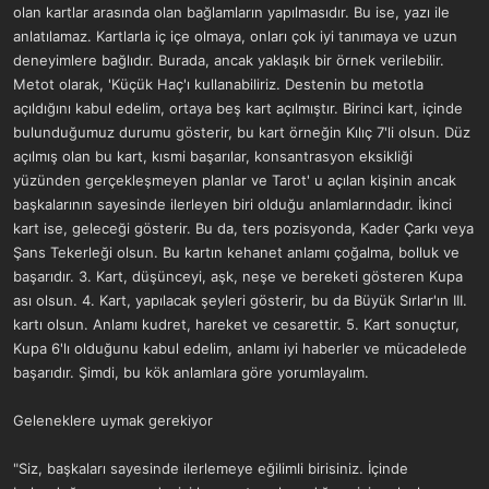
olan kartlar arasında olan bağlamların yapılmasıdır. Bu ise, yazı ile
anlatılamaz. Kartlarla iç içe olmaya, onları çok iyi tanımaya ve uzun
deneyimlere bağlıdır. Burada, ancak yaklaşık bir örnek verilebilir.
Metot olarak, 'Küçük Haç'ı kullanabiliriz. Destenin bu metotla
açıldığını kabul edelim, ortaya beş kart açılmıştır. Birinci kart, içinde
bulunduğumuz durumu gösterir, bu kart örneğin Kılıç 7'li olsun. Düz
açılmış olan bu kart, kısmi başarılar, konsantrasyon eksikliği
yüzünden gerçekleşmeyen planlar ve Tarot' u açılan kişinin ancak
başkalarının sayesinde ilerleyen biri olduğu anlamlarındadır. İkinci
kart ise, geleceği gösterir. Bu da, ters pozisyonda, Kader Çarkı veya
Şans Tekerleği olsun. Bu kartın kehanet anlamı çoğalma, bolluk ve
başarıdır. 3. Kart, düşünceyi, aşk, neşe ve bereketi gösteren Kupa
ası olsun. 4. Kart, yapılacak şeyleri gösterir, bu da Büyük Sırlar'ın III.
kartı olsun. Anlamı kudret, hareket ve cesarettir. 5. Kart sonuçtur,
Kupa 6'lı olduğunu kabul edelim, anlamı iyi haberler ve mücadelede
başarıdır. Şimdi, bu kök anlamlara göre yorumlayalım.
Geleneklere uymak gerekiyor
"Siz, başkaları sayesinde ilerlemeye eğilimli birisiniz. İçinde