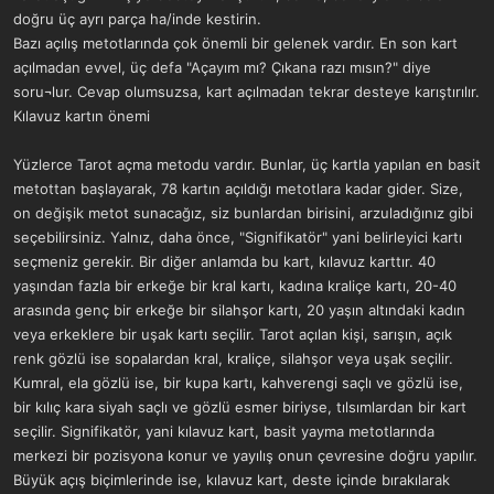
doğru üç ayrı parça ha/inde kestirin.
Bazı açılış metotlarında çok önemli bir gelenek vardır. En son kart
açılmadan evvel, üç defa "Açayım mı? Çıkana razı mısın?" diye
soru¬lur. Cevap olumsuzsa, kart açılmadan tekrar desteye karıştırılır.
Kılavuz kartın önemi
Yüzlerce Tarot açma metodu vardır. Bunlar, üç kartla yapılan en basit
metottan başlayarak, 78 kartın açıldığı metotlara kadar gider. Size,
on değişik metot sunacağız, siz bunlardan birisini, arzuladığınız gibi
seçebilirsiniz. Yalnız, daha önce, "Signifikatör" yani belirleyici kartı
seçmeniz gerekir. Bir diğer anlamda bu kart, kılavuz karttır. 40
yaşından fazla bir erkeğe bir kral kartı, kadına kraliçe kartı, 20-40
arasında genç bir erkeğe bir silahşor kartı, 20 yaşın altındaki kadın
veya erkeklere bir uşak kartı seçilir. Tarot açılan kişi, sarışın, açık
renk gözlü ise sopalardan kral, kraliçe, silahşor veya uşak seçilir.
Kumral, ela gözlü ise, bir kupa kartı, kahverengi saçlı ve gözlü ise,
bir kılıç kara siyah saçlı ve gözlü esmer biriyse, tılsımlardan bir kart
seçilir. Signifikatör, yani kılavuz kart, basit yayma metotlarında
merkezi bir pozisyona konur ve yayılış onun çevresine doğru yapılır.
Büyük açış biçimlerinde ise, kılavuz kart, deste içinde bırakılarak