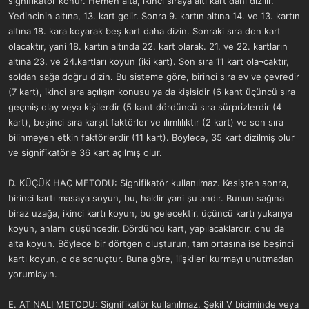
signifikatör konur. Hemen alta, ikinci sıraya altı kart dahi dizilir.
Yedincinin altına, 13. kart gelir. Sonra 9. kartın altına 14. ve 13. kartın
altına 18. kara koyarak beş kart daha dizin. Sonraki sıra don kart
olacaktır, yani 18. kartın altında 22. kart olarak. 21. ve 22. kartların
altına 23. ve 24.kartları koyun (iki kart). Son sıra 11 kart ola¬caktır,
soldan sağa doğru dizin. Bu sisteme göre, birinci sıra ev ve çevredir
(7 kart), ikinci sıra açılışın konusu ya da kişisidir (6 kant üçüncü sıra
geçmiş olay veya kişilerdir (5 kant dördüncü sıra sürprizlerdir (4
kart), beşinci sıra karşıt faktörler ve ılımlılıktır (2 kart) ve son sıra
bilinmeyen etkin faktörlerdir (11 kart). Böylece, 35 kart dizilmiş olur
ve signifîkatörle 36 kart açılmış olur.
D. KÜÇÜK HAÇ METODU: Signifikatör kullanılmaz. Kesişten sonra,
birinci kartı masaya soyun, bu, haldir yani şu andır. Bunun sağına
biraz uzağa, ikinci kartı koyun, bu gelecektir, üçüncü kartı yukarıya
koyun, anlamı düşüncedir. Dördüncü kart, yapılacaklardır, onu da
alta koyun. Böylece bir dörtgen oluşturun, tam ortasına ise beşinci
kartı koyun, o da sonuçtur. Buna göre, ilişkileri kurmayı unutmadan
yorumlayın.
E. AT NALI METODU: Signifikatör kullanılmaz. Şekil V biçiminde veya