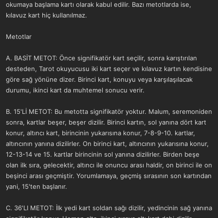
okumaya başlama kartı olarak kabul edilir. Bazı metotlarda ise,
kılavuz kart hiç kullanılmaz.
Metotlar
A. BASİT METOT: Önce signifikatör kart seçilir, sonra karıştırılan
desteden, Tarot okuyucusu iki kart seçer ve kılavuz kartın kendisine
göre sağ yönüne dizer. Birinci kart, konuyu veya karşılaşılacak
durumu, ikinci kart da muhtemel sonucu verir.
B. 15'Lİ METOT: Bu metotta signifikatör yoktur. Malum, seremoniden
sonra, kartlar beşer, beşer dizilir. Birinci kartın, sol yanına dört kart
konur, altıncı kart, birincinin yukarısına konur, 7-8-9-10. kartlar,
altıncının yanına dizilirler. On birinci kart, altıncının yukarısına konur,
12-13-14 ve 15. kartlar birincinin sol yanına dizilirler. Birden beşe
olan ilk sıra, gelecektir, altıncı ile onuncu arası haldir, on birinci ile on
beşinci arası geçmiştir. Yorumlamaya, geçmiş sırasının son kartından
yani, 15'ten başlanır.
C. 36'LI METOT: İlk yedi kart soldan sağı dizilir, yedincinin sağ yanına