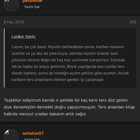
paranoise
Kayıtlı Üye
8 Haz 2010
#19
Lonika' Alıntı:
Canım, bu çok basit. Niyetini belirledikten sonra, kartları masanın
üzerine ve ya düz bir yere koyar, aklında niyetini tutarak saat
yönünün tersine doğru bir kaç kez çevirerek karıştırırsın. Sonrada
tekrar toplar bir araya getirirsin. Böyle yaptığında bazı kartlar ters
olarak toplanır, sonra da istediğin açılım şekline göre açarsın. Ancak
kartların ters anlamlarını bilmen gerekir. İyi çalışmalar.
Teşekkür ediyorum bende o şekilde bir kaç kere ters düz gelsin
diye denemiştim demekki doğru yapıyormuşum. Ters anlamları kitap
halinde mevcut oradan bakarım artık sağol.
schutze07
Kayıtlı Üye