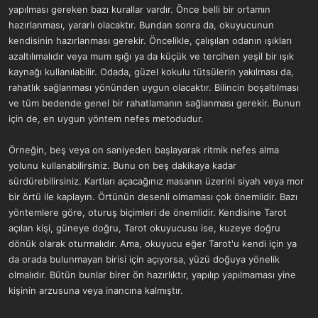
a
r
yapılması gereken bazı kurallar vardır. Önce belli bir ortamın
t
i
hazırlanması, yararlı olacaktır. Bundan sonra da, okuyucunun
a
h
kendisinin hazırlanması gerekir. Öncelikle, çalışılan odanın ışıkları
n
i
azaltılımalıdır veya mum ışığı ya da küçük ve tercihen yeşil bir ışık
kaynağı kullanılabilir. Odada, güzel kokulu tütsülerin yakılması da,
rahatlık sağlanması yönünden uygun olacaktır. Bilincin boşaltılması
ve tüm bedende genel bir rahatlamanın sağlanması gerekir. Bunun
için de, en uygun yöntem nefes metodudur.
Örneğin, beş veya on saniyeden başlayarak ritmik nefes alma
yolunu kullanabilirsiniz. Bunu on beş dakikaya kadar
sürdürebilirsiniz. Kartları açacağınız masanın üzerini siyah veya mor
bir örtü ile kaplayın. Örtünün desenli olmaması çok önemlidir. Bazı
yöntemlere göre, oturuş biçimleri de önemlidir. Kendisine Tarot
açılan kişi, güneye doğru, Tarot okuyucusu ise, kuzeye doğru
dönük olarak oturmalıdır. Ama, okuyucu eğer Tarot'u kendi için ya
da orada bulunmayan birisi için açıyorsa, yüzü doğuya yönelik
olmalıdır. Bütün bunlar birer ön hazırlıktır, yapılıp yapılmaması yine
kişinin arzusuna veya inancına kalmıştır.