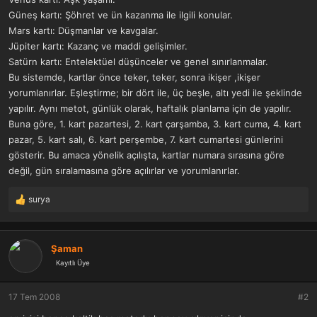
Güneş kartı: Şöhret ve ün kazanma ile ilgili konular.
Mars kartı: Düşmanlar ve kavgalar.
Jüpiter kartı: Kazanç ve maddi gelişimler.
Satürn kartı: Entelektüel düşünceler ve genel sınırlanmalar.
Bu sistemde, kartlar önce teker, teker, sonra ikişer ,ikişer
yorumlanırlar. Eşleştirme; bir dört ile, üç beşle, altı yedi ile şeklinde
yapılır. Aynı metot, günlük olarak, haftalık planlama için de yapılır.
Buna göre, 1. kart pazartesi, 2. kart çarşamba, 3. kart cuma, 4. kart
pazar, 5. kart salı, 6. kart perşembe, 7. kart cumartesi günlerini
gösterir. Bu amaca yönelik açılışta, kartlar numara sırasına göre
değil, gün sıralamasına göre açılırlar ve yorumlanırlar.
surya
T
e
p
k
Şaman
i
Kayıtlı Üye
l
e
r
17 Tem 2008
#2
: