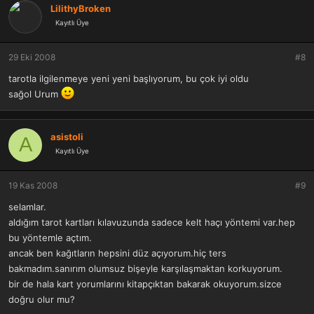
LilithyBroken
Kayıtlı Üye
29 Eki 2008
#8
tarotla ilgilenmeye yeni yeni başlıyorum, bu çok iyi oldu
sağol Urum
asistoli
A
Kayıtlı Üye
19 Kas 2008
#9
selamlar.
aldığım tarot kartları kılavuzunda sadece kelt haçı yöntemi var.hep
bu yöntemle açtım.
ancak ben kağıtların hepsini düz açıyorum.hiç ters
bakmadım.sanırım olumsuz bişeyle karşılaşmaktan korkuyorum.
bir de hala kart yorumlarını kitapçıktan bakarak okuyorum.sizce
doğru olur mu?