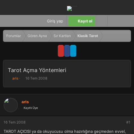
Giriş yap
Kayıt ol
Forumlar
Gören Ayna
Sır Kartları
Klasik Tarot
Tarot Açma Yöntemleri
K
B
aris
16 Tem 2008
o
a
n
ş
b
l
u
a
aris
y
n
Kayıtlı Üye
u
g
b
ı
a
ç
16 Tem 2008
#1
ş
t
TAROT AÇICISI ya da okuyucusu olma hazırlığına geçmeden evvel,
l
a