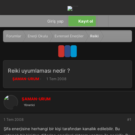
Giriş yap
Kayıt ol
Forumlar
Enerji Okulu
Evrensel Enerjiler
Reiki
Reiki uyumlaması nedir ?
K
B
ŞAMAN-URUM
1 Tem 2008
o
a
n
ş
b
l
ŞAMAN-URUM
u
a
Yönetici
y
n
u
g
b
ı
1 Tem 2008
#1
a
ç
ş
t
Şifa enerjisine herhangi bir kişi tarafından kanallık edilebilir. Bu
l
a