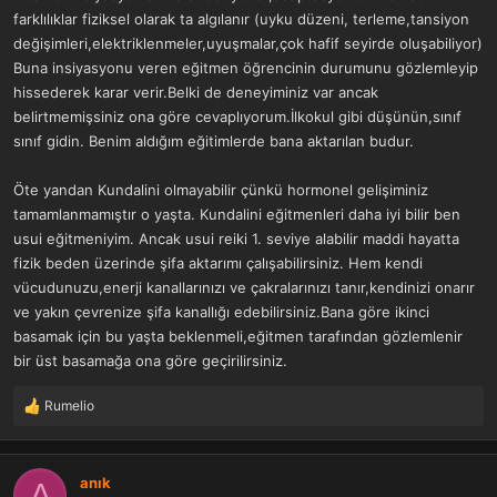
farklılıklar fiziksel olarak ta algılanır (uyku düzeni, terleme,tansiyon
değişimleri,elektriklenmeler,uyuşmalar,çok hafif seyirde oluşabiliyor)
Buna insiyasyonu veren eğitmen öğrencinin durumunu gözlemleyip
hissederek karar verir.Belki de deneyiminiz var ancak
belirtmemişsiniz ona göre cevaplıyorum.İlkokul gibi düşünün,sınıf
sınıf gidin. Benim aldığım eğitimlerde bana aktarılan budur.
Öte yandan Kundalini olmayabilir çünkü hormonel gelişiminiz
tamamlanmamıştır o yaşta. Kundalini eğitmenleri daha iyi bilir ben
usui eğitmeniyim. Ancak usui reiki 1. seviye alabilir maddi hayatta
fizik beden üzerinde şifa aktarımı çalışabilirsiniz. Hem kendi
vücudunuzu,enerji kanallarınızı ve çakralarınızı tanır,kendinizi onarır
ve yakın çevrenize şifa kanallığı edebilirsiniz.Bana göre ikinci
basamak için bu yaşta beklenmeli,eğitmen tarafından gözlemlenir
bir üst basamağa ona göre geçirilirsiniz.
Rumelio
T
e
p
k
anık
A
i