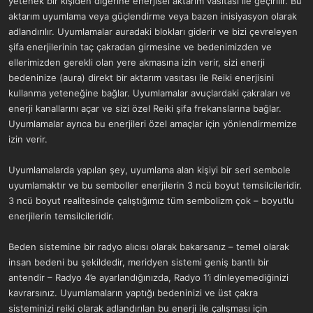
yetenek bir kişiden diğerine enerjisel aktarım vasıtası ile geçirilir. Bu
a
r
aktarım uyumlama veya güçlendirme veya bazen inisiyasyon olarak
t
i
adlandırılır. Uyumlamalar auradaki blokları giderir ve bizi çevreleyen
a
h
n
i
şifa enerjilerinin taç çakradan girmesine ve bedenimizden ve
ellerimizden gerekli olan yere akmasına izin verir, sizi enerji
bedeninize (aura) direkt bir aktarım vasıtası ile Reiki enerjisini
kullanma yeteneğine bağlar. Uyumlamalar avuçlardaki çakraları ve
enerji kanallarını açar ve sizi özel Reiki şifa frekanslarına bağlar.
Uyumlamalar ayrıca bu enerjileri özel amaçlar için yönlendirmemize
izin verir.
Uyumlamalarda yapılan şey, uyumlama alan kişiyi bir seri sembole
uyumlamaktır ve bu semboller enerjilerin 3 ncü boyut temsilcileridir.
3 ncü boyut realitesinde çalıştığımız tüm sembolizm çok – boyutlu
enerjilerin temsilcileridir.
Beden sistemine bir radyo alıcısı olarak bakarsanız – temel olarak
insan bedeni bu şekildedir, meridyen sistemi geniş bantlı bir
antendir – Radyo 4’e ayarlandığınızda, Radyo 1’i dinleyemediğinizi
kavrarsınız. Uyumlamaların yaptığı bedeninizi ve üst çakra
sisteminizi reiki olarak adlandırılan bu enerji ile çalışması için