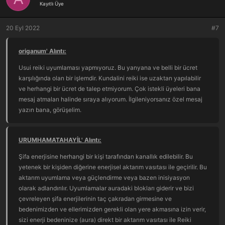
Kayıtlı Üye
l
e
r
20 Eyl 2022
#7
:
origanum' Alıntı:
Usui reiki uyumlaması yapmıyoruz. Bu yanyana ve belli bir ücret
karşılığında olan bir işlemdir. Kundalini reiki ise uzaktan yapılabilir
ve herhangi bir ücret de talep etmiyorum. Çok istekli üyeleri bana
mesaj atmaları halinde sıraya alıyorum. İlgileniyorsanız özel mesaj
yazın bana, görüşelim.
URUMHAMATAHAYİL' Alıntı:
Şifa enerjisine herhangi bir kişi tarafından kanallık edilebilir. Bu
yetenek bir kişiden diğerine enerjisel aktarım vasıtası ile geçirilir. Bu
aktarım uyumlama veya güçlendirme veya bazen inisiyasyon
olarak adlandırılır. Uyumlamalar auradaki blokları giderir ve bizi
çevreleyen şifa enerjilerinin taç çakradan girmesine ve
bedenimizden ve ellerimizden gerekli olan yere akmasına izin verir,
sizi enerji bedeninize (aura) direkt bir aktarım vasıtası ile Reiki