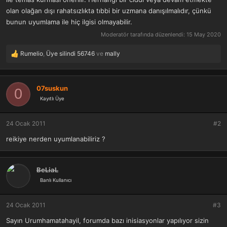
olan olağan dışı rahatsızlıkta tıbbi bir uzmana danışılmalıdır, çünkü
bunun uyumlama ile hiç ilgisi olmayabilir.
Moderatör tarafında düzenlendi:
15 May 2020
Rumelio
,
Üye silindi 56746
ve
mally
T
e
p
k
07suskun
0
i
Kayıtlı Üye
l
e
r
24 Ocak 2011
#2
:
reikiye nerden uyumlanabiliriz ?
BeLiaL
Banlı Kullanıcı
24 Ocak 2011
#3
Sayın Urumhamatahayil, forumda bazı inisiasyonlar yapılıyor sizin