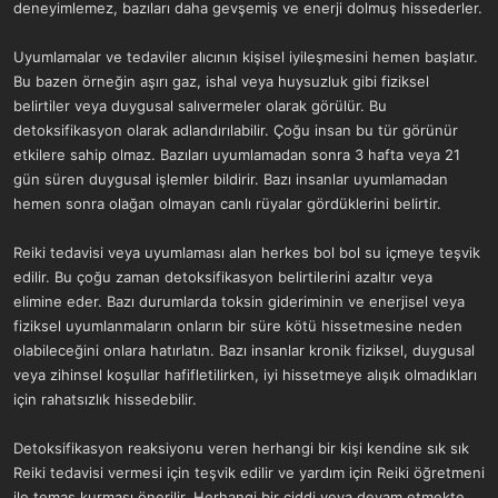
deneyimlemez, bazıları daha gevşemiş ve enerji dolmuş hissederler.
Uyumlamalar ve tedaviler alıcının kişisel iyileşmesini hemen başlatır.
Bu bazen örneğin aşırı gaz, ishal veya huysuzluk gibi fiziksel
belirtiler veya duygusal salıvermeler olarak görülür. Bu
detoksifikasyon olarak adlandırılabilir. Çoğu insan bu tür görünür
etkilere sahip olmaz. Bazıları uyumlamadan sonra 3 hafta veya 21
gün süren duygusal işlemler bildirir. Bazı insanlar uyumlamadan
hemen sonra olağan olmayan canlı rüyalar gördüklerini belirtir.
Reiki tedavisi veya uyumlaması alan herkes bol bol su içmeye teşvik
edilir. Bu çoğu zaman detoksifikasyon belirtilerini azaltır veya
elimine eder. Bazı durumlarda toksin gideriminin ve enerjisel veya
fiziksel uyumlanmaların onların bir süre kötü hissetmesine neden
olabileceğini onlara hatırlatın. Bazı insanlar kronik fiziksel, duygusal
veya zihinsel koşullar hafifletilirken, iyi hissetmeye alışık olmadıkları
için rahatsızlık hissedebilir.
Detoksifikasyon reaksiyonu veren herhangi bir kişi kendine sık sık
Reiki tedavisi vermesi için teşvik edilir ve yardım için Reiki öğretmeni
ile temas kurması önerilir. Herhangi bir ciddi veya devam etmekte