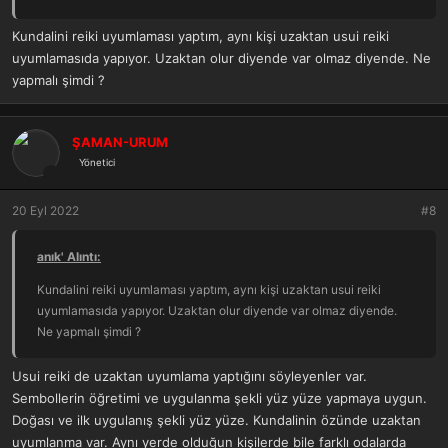
enerjisini kullanma yeteneğine bağlar. Uyumlamalar avuçlardaki
çakraları ve enerji kanallarını açar ve sizi özel Reiki şifa
Kundalini reiki uyumlaması yaptım, aynı kişi uzaktan usui reiki
frekanslarına bağlar. Uyumlamalar ayrıca bu enerjileri özel amaçlar
uyumlamasıda yapıyor. Uzaktan olur diyende var olmaz diyende. Ne
için yönlendirmemize izin verir.
yapmalı şimdi ?
Uyumlamalarda yapılan şey, uyumlama alan kişiyi bir seri sembole
uyumlamaktır ve bu semboller enerjilerin 3 ncü boyut temsilcileridir.
ŞAMAN-URUM
3 ncü boyut realitesinde çalıştığımız tüm sembolizm çok – boyutlu
Yönetici
enerjilerin temsilcileridir.
20 Eyl 2022
#8
Beden sistemine bir radyo alıcısı olarak bakarsanız – temel olarak
insan bedeni bu şekildedir, meridyen sistemi geniş bantlı bir antendir
anık' Alıntı:
– Radyo 4’e ayarlandığınızda, Radyo 1’i dinleyemediğinizi
kavrarsınız. Uyumlamaların yaptığı bedeninizi ve üst çakra
Kundalini reiki uyumlaması yaptım, aynı kişi uzaktan usui reiki
sisteminizi reiki olarak adlandırılan bu enerji ile çalışması için
uyumlamasıda yapıyor. Uzaktan olur diyende var olmaz diyende.
ayarlamaktır.
Ne yapmalı şimdi ?
Herkes bu uyumlamaları alabilir ve Reikiye kanal olabilir, özel
Usui reiki de uzaktan uyumlama yaptığını söyleyenler var.
yetenekler gerektirmez ve kendiniz ve başkaları için şifa vermenin
Sembollerin öğretimi ve uygulanma şekli yüz yüze yapmaya uygun.
güvenli bir yoludur. Reiki fiziksel sorunların tedavisi için ve allopatik
Doğası ve ilk uygulanış şekli yüz yüze. Kundalinin özünde uzaktan
sağlık tedavilerini ve uygulamalarını bütünlemek için geleneksel
uyumlanma var. Aynı yerde olduğun kişilerde bile farklı odalarda