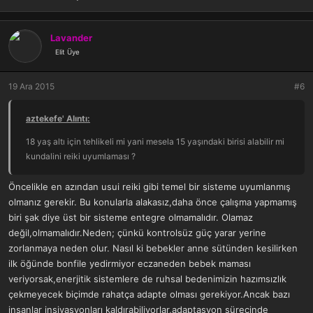
Lavander
Elit Üye
19 Ara 2015
#6
aztekefe' Alıntı:
18 yaş altı için tehlikeli mi yani mesela 15 yaşındaki birisi alabilir mi
kundalini reiki uyumlaması ?
Öncelikle en azından usui reiki gibi temel bir sisteme uyumlanmış
olmanız gerekir. Bu konularla alakasız,daha önce çalışma yapmamış
biri şak diye üst bir sisteme entegre olmamalıdır. Olamaz
değil,olmamalıdır.Neden; çünkü kontrolsüz güç yarar yerine
zorlanmaya neden olur. Nasıl ki bebekler anne sütünden kesilirken
ilk öğünde bonfile yedirmiyor eczaneden bebek maması
veriyorsak,enerjitik sistemlere de ruhsal bedenimizin hazımsızlık
çekmeyecek biçimde rahatça adapte olması gerekiyor.Ancak bazı
insanlar insiyasyonları kaldırabiliyorlar,adaptasyon sürecinde