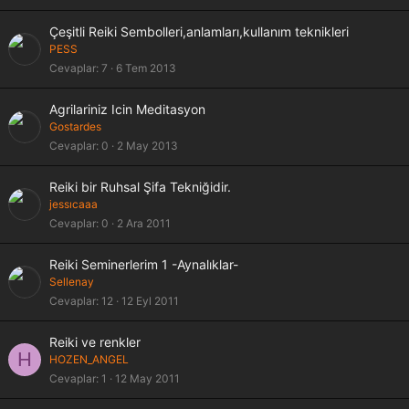
i
t
Çeşitli Reiki Sembolleri,anlamları,kullanım teknikleri
l
PESS
i
Cevaplar
7
6 Tem 2013
Agrilariniz Icin Meditasyon
Gostardes
Cevaplar
0
2 May 2013
Reiki bir Ruhsal Şifa Tekniğidir.
jessıcaaa
Cevaplar
0
2 Ara 2011
Reiki Seminerlerim 1 -Aynalıklar-
Sellenay
Cevaplar
12
12 Eyl 2011
Reiki ve renkler
H
HOZEN_ANGEL
Cevaplar
1
12 May 2011