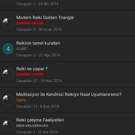
Cevaplar
2
24 Nis 2015
Modern Reiki Golden Trıangle
ŞAMAN-URUM
Cevaplar
5
18 Ocak 2015
Reikinin temel kuralları
4
43887
Cevaplar
3
20 Ağu 2014
Reiki ne yapar ?
ŞAMAN-URUM
Cevaplar
27
10 Haz 2014
Meditasyon İle Kendinizi Reikiye Nasıl Uyumlanırsınız?
Osiris
Cevaplar
12
8 Şub 2014
K
Reiki çalışma Faaliyetleri
i
MEX-ZELCEFA-XO
l
Cevaplar
1
12 Ara 2013