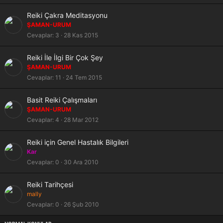
i
t
S
Reiki Çakra Meditasyonu
a
ŞAMAN-URUM
b
Cevaplar
3
28 Kas 2015
i
t
S
Reiki İle İlgi Bir Çok Şey
a
ŞAMAN-URUM
b
Cevaplar
11
24 Tem 2015
i
t
S
Basit Reiki Çalışmaları
a
ŞAMAN-URUM
b
Cevaplar
4
28 Mar 2012
i
t
S
Reiki için Genel Hastalık Bilgileri
a
Kar
b
Cevaplar
0
30 Ara 2010
i
t
S
Reiki Tarihçesi
a
mally
b
Cevaplar
0
26 Şub 2010
i
t