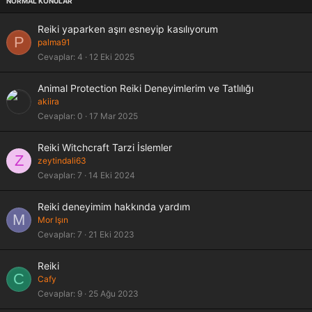
Reiki yaparken aşırı esneyip kasılıyorum
P
palma91
Cevaplar
4
12 Eki 2025
Animal Protection Reiki Deneyimlerim ve Tatlılığı
akiira
Cevaplar
0
17 Mar 2025
Reiki Witchcraft Tarzi İslemler
Z
zeytindali63
Cevaplar
7
14 Eki 2024
Reiki deneyimim hakkında yardım
M
Mor Işın
Cevaplar
7
21 Eki 2023
Reiki
C
Cafy
Cevaplar
9
25 Ağu 2023