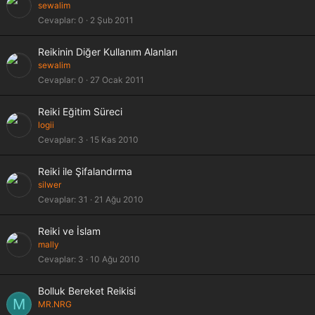
sewalim
Cevaplar
0
2 Şub 2011
Reikinin Diğer Kullanım Alanları
sewalim
Cevaplar
0
27 Ocak 2011
Reiki Eğitim Süreci
logii
Cevaplar
3
15 Kas 2010
K
Reiki ile Şifalandırma
i
silwer
l
Cevaplar
31
21 Ağu 2010
i
t
Reiki ve İslam
l
mally
i
Cevaplar
3
10 Ağu 2010
Bolluk Bereket Reikisi
M
MR.NRG