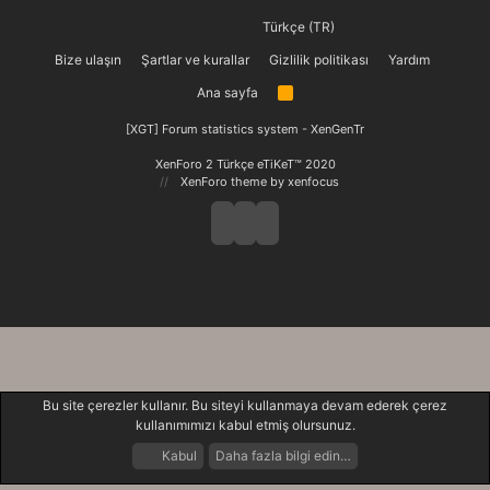
Türkçe (TR)
Bize ulaşın
Şartlar ve kurallar
Gizlilik politikası
Yardım
Ana sayfa
R
S
S
[XGT] Forum statistics system
- XenGenTr
XenForo 2 Türkçe eTiKeT™ 2020
XenForo theme
by xenfocus
Bu site çerezler kullanır. Bu siteyi kullanmaya devam ederek çerez
kullanımımızı kabul etmiş olursunuz.
Kabul
Daha fazla bilgi edin…
Forumlar
Neler Yeni
Giriş Yap
Kayıt Ol