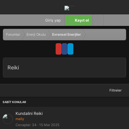
Giriş yap
Kayıt ol
Forumlar
Enerji Okulu
Evrensel Enerjiler
Reiki
Filtreler
S
Kundalini Reiki
a
mally
b
Cevaplar
34
15 Mar 2025