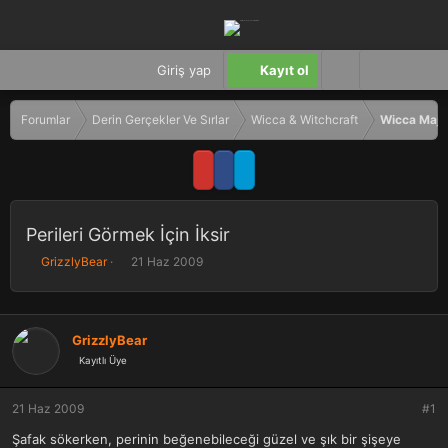
Giriş yap
Kayıt ol
Forumlar
Derin Gerçekler Ve Sırlar
Wicca & Witchcraft
Wicca Maji
Perileri Görmek İçin İksir
K
B
GrizzlyBear
21 Haz 2009
o
a
n
ş
b
l
u
a
GrizzlyBear
y
n
Kayıtlı Üye
u
g
b
ı
a
ç
21 Haz 2009
#1
ş
t
Şafak sökerken, perinin beğenebileceği güzel ve şık bir şişeye
l
a