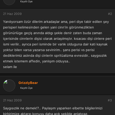
Kayıtlı Üye
21 Haz 2009
#2
Yanılıyorsam özür dilerim arkadaşlar ama, peri diye tabir edilen şey
perisperi kelimesinden gelen yani cinn'in görünmezlikten
görünürlüge geçiş anında aldıgı şekle denir zaten buda zaman
içerisinde cinnlerin dişisi olarak anlaşılmıştır. kısacası dişi cinlere peri
ismi verilir.. ayrıca peri isminde bir varlık olduguna dair kati kaynak
yoktur bilen varsa yazarsa sevinirim.. şans perisi vs perisi
dediklerimiz aslında dişi cinlerin spritüalizma evresidir.. saygısızlık
etmek istemem affedin, yanlışım olduysa..
selam ile
GrizzlyBear
Kayıtlı Üye
21 Haz 2009
#3
Saygısızlık ne demek!?.. Paylaşım yaparken elbette bilgilerimizi
birbirimize aktarıp konuyu daha açık şekilde anlatıcaz.