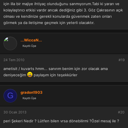
için illa bir majiye ihtiyaç olunduğunu sanmıyorum.Tabi ki yararı ve
kolaylaştırıcı etkisi vardır ancak dediğiniz gibi 3. Göz Çakrasının açık
olması ve kendinize gerekli konularda güvenmek zaten onları
görmek ya da iletişime geçmek için yeterli olacaktır.
...WiccaN...
Kayıtlı Üye
24 Tem 2010
#19
ametisit / kuvarts hmm... sanırım benim için zor olacak ama
deniyeceğim
paylaşım için teşekkürler
gradon1903
G
Kayıtlı Üye
30 Ocak 2013
#20
peri Şekeri Nedir ? Lütfen bilen vrsa dönebilirmi ?Özel mesaj ile ?