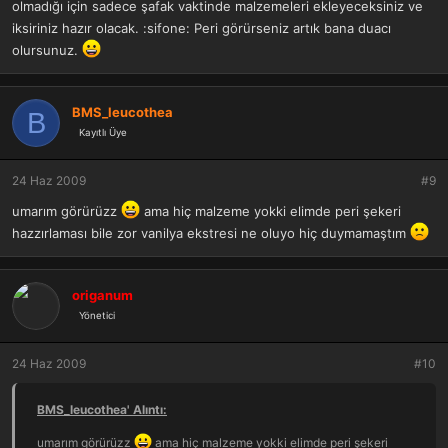
olmadığı için sadece şafak vaktinde malzemeleri ekleyeceksiniz ve
iksiriniz hazır olacak. :sifone: Peri görürseniz artık bana duacı
olursunuz.
BMS_leucothea
B
Kayıtlı Üye
24 Haz 2009
#9
umarım görürüzz
ama hiç malzeme yokki elimde peri şekeri
hazzırlaması bile zor vanilya ekstresi ne oluyo hiç duymamaştım
origanum
Yönetici
24 Haz 2009
#10
BMS_leucothea' Alıntı:
umarım görürüzz
ama hiç malzeme yokki elimde peri şekeri