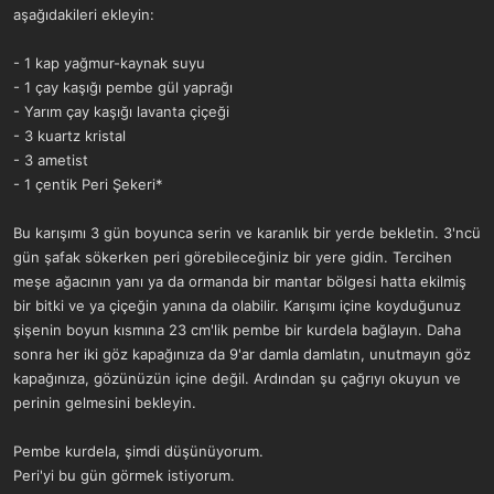
a
r
aşağıdakileri ekleyin:
t
i
a
h
- 1 kap yağmur-kaynak suyu
n
i
- 1 çay kaşığı pembe gül yaprağı
- Yarım çay kaşığı lavanta çiçeği
- 3 kuartz kristal
- 3 ametist
- 1 çentik Peri Şekeri*
Bu karışımı 3 gün boyunca serin ve karanlık bir yerde bekletin. 3'ncü
gün şafak sökerken peri görebileceğiniz bir yere gidin. Tercihen
meşe ağacının yanı ya da ormanda bir mantar bölgesi hatta ekilmiş
bir bitki ve ya çiçeğin yanına da olabilir. Karışımı içine koyduğunuz
şişenin boyun kısmına 23 cm'lik pembe bir kurdela bağlayın. Daha
sonra her iki göz kapağınıza da 9'ar damla damlatın, unutmayın göz
kapağınıza, gözünüzün içine değil. Ardından şu çağrıyı okuyun ve
perinin gelmesini bekleyin.
Pembe kurdela, şimdi düşünüyorum.
Peri'yi bu gün görmek istiyorum.