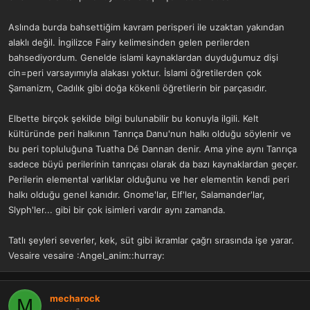
Aslında burda bahsettiğim kavram perisperi ile uzaktan yakından
alaklı değil. İngilizce Fairy kelimesinden gelen perilerden
bahsediyordum. Genelde islami kaynaklardan duyduğumuz dişi
cin=peri varsayımıyla alakası yoktur. İslami öğretilerden çok
Şamanizm, Cadılık gibi doğa kökenli öğretilerin bir parçasıdır.
Elbette birçok şekilde bilgi bulunabilir bu konuyla ilgili. Kelt
kültüründe peri halkının Tanrıça Danu'nun halkı olduğu söylenir ve
bu peri topluluğuna Tuatha Dé Dannan denir. Ama yine aynı Tanrıça
sadece büyü perilerinin tanrıçası olarak da bazı kaynaklardan geçer.
Perilerin elemental varlıklar olduğunu ve her elementin kendi peri
halkı olduğu genel kanıdır. Gnome'lar, Elf'ler, Salamander'lar,
Slyph'ler... gibi bir çok isimleri vardır aynı zamanda.
Tatlı şeyleri severler, kek, süt gibi ikramlar çağrı sırasında işe yarar.
Vesaire vesaire :Angel_anim::hurray:
mecharock
M