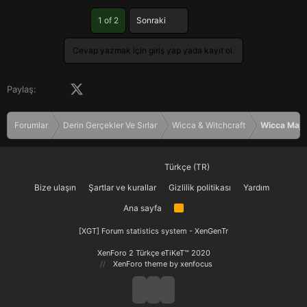
Son
1 of 2
Sonraki
Cevap yazmak için giriş yap yada kayıt ol.
Facebook
X (Twitter)
LinkedIn
Pinterest
Tumblr
WhatsApp
E-posta
Paylaş:
Forumlar
Derin Gerçekler Ve Sırlar
Wicca & Witchcraft
Wicca Maji
Türkçe (TR)
Bize ulaşın
Şartlar ve kurallar
Gizlilik politikası
Yardım
Ana sayfa
R
S
S
[XGT] Forum statistics system
- XenGenTr
XenForo 2 Türkçe eTiKeT™ 2020
XenForo theme
by xenfocus