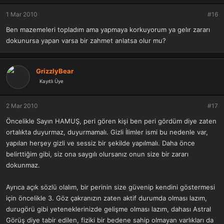
1 Mar 2010
#16
Ben mazemeleri topladım ama yapmaya korkuyorum ya gelır zararı
dokunursa yapan varsa bir zahmet anlatsa olur mu?
GrizzlyBear
Kayıtlı Üye
2 Mar 2010
#17
Öncelikle Sayın HAMUŞ, peri gören kişi ben peri gördüm diye zaten
ortalıkta duyurmaz, duyurmamalı. Gizli İlimler ismi bu nedenle var,
yapılan herşey gizli ve sessiz bir şekilde yapılmalı. Daha önce
belirttiğim gibi, siz ona saygılı olursanız onun size bir zararı
dokunmaz.
Ayrıca açık sözlü olalım, bir perinin size güvenip kendini göstermesi
için öncelikle 3. Göz çakranızın zaten aktif durumda olması lazım,
durugörü gibi yeteneklerinizde gelişme olması lazım, dahası Astral
Görüş diye tabir edilen, fiziki bir bedene sahip olmayan varlıkları da