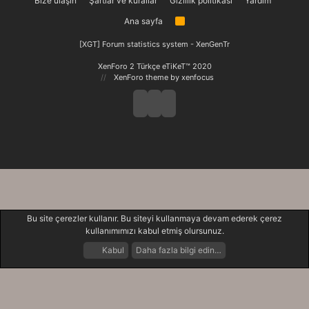
Bize ulaşın
Şartlar ve kurallar
Gizlilik politikası
Yardım
Ana sayfa
R
S
S
[XGT] Forum statistics system
- XenGenTr
XenForo 2 Türkçe eTiKeT™ 2020
XenForo theme
by xenfocus
Bu site çerezler kullanır. Bu siteyi kullanmaya devam ederek çerez
kullanımımızı kabul etmiş olursunuz.
Kabul
Daha fazla bilgi edin…
Forumlar
Neler Yeni
Giriş Yap
Kayıt Ol