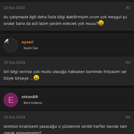
22 Kas 2008
#2
bu çalışmayla ilgili daha fazla bilgi alabilirmiyim urum çok meşgul şu
sıralar bana da acil lazım yardım edecek yok muuu?
aysari
Kayıtlı Üye
23 Kas 2008
#3
biri bilgi verirse çok mutlu olacağz hakkaten benimde ihtiyacım var
böyle birşeye ...
erkan89
E
Banlı Kullanıcı
23 Kas 2008
#4
ismimizi inranicemi yazacağız o yüzdenmi verildi harfler bende tam
olarak anlayamadım?