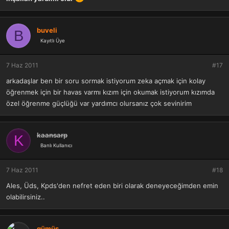
buveli
B
Kayıtlı Üye
7 Haz 2011
#17
arkadaşlar ben bir soru sormak istiyorum zeka açmak için kolay
öğrenmek için bir havas varmı kızım için okumak istiyorum kızımda
özel öğrenme güçlüğü var yardımcı olursanız çok sevinirim
kaansarp
K
Banlı Kullanıcı
7 Haz 2011
#18
Ales, Üds, Kpds'den nefret eden biri olarak deneyeceğimden emin
olabilirsiniz..
gümüş