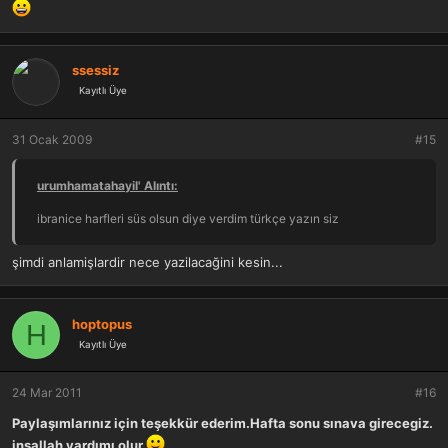
ssessiz
Kayıtlı Üye
31 Ocak 2009
#15
urumhamatahayil' Alıntı:
ibranice harfleri süs olsun diye verdim türkçe yazın siz
şimdi anlamişlardir nece yazilacağini kesin...
hoptopus
H
Kayıtlı Üye
24 Mar 2011
#16
Paylaşımlarınız için teşekkür ederim.Hafta sonu sınava girecegiz.
inşallah yardımı olur