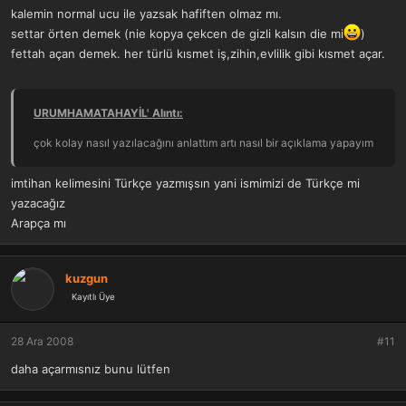
kalemin normal ucu ile yazsak hafiften olmaz mı.
settar örten demek (nie kopya çekcen de gizli kalsın die mi
)
fettah açan demek. her türlü kısmet iş,zihin,evlilik gibi kısmet açar.
URUMHAMATAHAYİL' Alıntı:
çok kolay nasıl yazılacağını anlattım artı nasıl bir açıklama yapayım
imtihan kelimesini Türkçe yazmışsın yani ismimizi de Türkçe mi
yazacağız
Arapça mı
kuzgun
Kayıtlı Üye
28 Ara 2008
#11
daha açarmısnız bunu lütfen