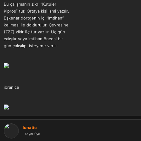
a
r
Bu çalışmanın zikri “Kutuier
t
i
Kipros” tur. Ortaya kişi ismi yazılır.
a
h
Eşkenar dörtgenin içi “İmtihan”
n
i
kelimesi ile doldurulur. Çevresine
(ZZZ) zikir üç tur yazılır. Üç gün
çalışılır veya imtihan öncesi bir
gün çalışılıp, isteyene verilir
ibranice
lunatic
Kayıtlı Üye