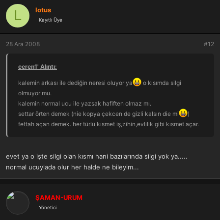
lotus
L
Kayıtlı Üye
28 Ara 2008
#12
ceren1' Alıntı:
kalemin arkası ile dediğin neresi oluyor ya
o kısımda silgi
olmuyor mu.
kalemin normal ucu ile yazsak hafiften olmaz mı.
settar örten demek (nie kopya çekcen de gizli kalsın die mi
)
fettah açan demek. her türlü kısmet iş,zihin,evlilik gibi kısmet açar.
evet ya o işte silgi olan kısmı hani bazılarında silgi yok ya.....
normal ucuylada olur her halde ne bileyim...
ŞAMAN-URUM
Yönetici