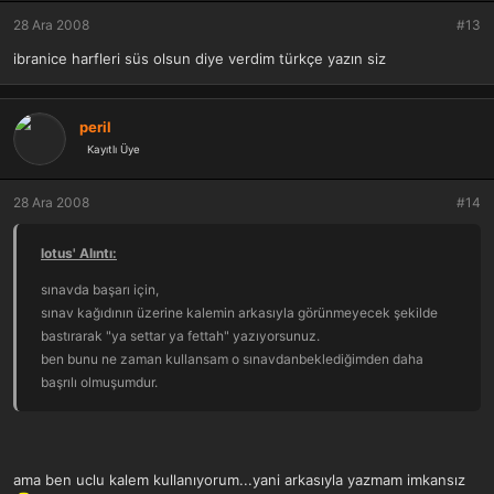
28 Ara 2008
#13
ibranice harfleri süs olsun diye verdim türkçe yazın siz
peril
Kayıtlı Üye
28 Ara 2008
#14
lotus' Alıntı:
sınavda başarı için,
sınav kağıdının üzerine kalemin arkasıyla görünmeyecek şekilde
bastırarak "ya settar ya fettah" yazıyorsunuz.
ben bunu ne zaman kullansam o sınavdanbeklediğimden daha
başrılı olmuşumdur.
ama ben uclu kalem kullanıyorum...yani arkasıyla yazmam imkansız