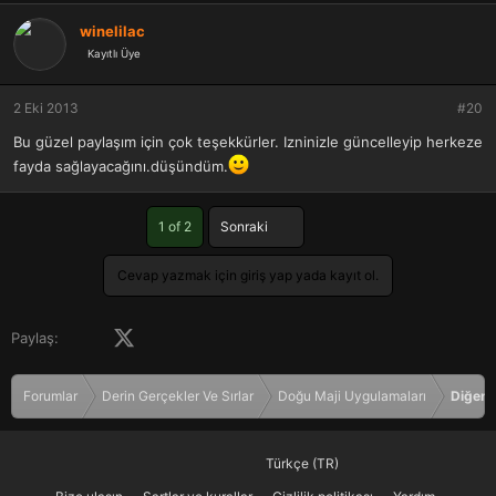
winelilac
Kayıtlı Üye
2 Eki 2013
#20
Bu güzel paylaşım için çok teşekkürler. Izninizle güncelleyip herkeze
fayda sağlayacağını.düşündüm.
Son
1 of 2
Sonraki
Cevap yazmak için giriş yap yada kayıt ol.
Facebook
X (Twitter)
LinkedIn
Pinterest
Tumblr
WhatsApp
E-posta
Paylaş:
Forumlar
Derin Gerçekler Ve Sırlar
Doğu Maji Uygulamaları
Diğer 
Türkçe (TR)