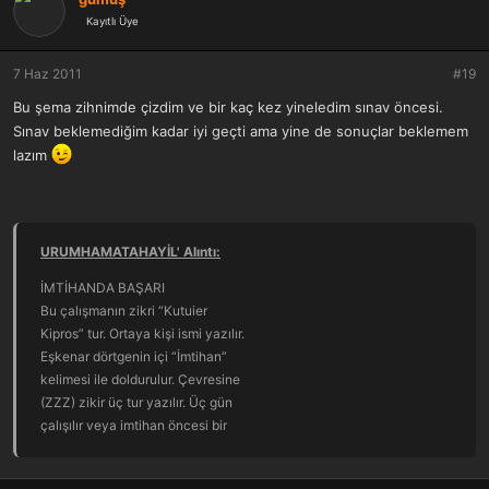
Kayıtlı Üye
7 Haz 2011
#19
Bu şema zihnimde çizdim ve bir kaç kez yineledim sınav öncesi.
Sınav beklemediğim kadar iyi geçti ama yine de sonuçlar beklemem
lazım
URUMHAMATAHAYİL' Alıntı:
İMTİHANDA BAŞARI
Bu çalışmanın zikri “Kutuier
Kipros” tur. Ortaya kişi ismi yazılır.
Eşkenar dörtgenin içi “İmtihan”
kelimesi ile doldurulur. Çevresine
(ZZZ) zikir üç tur yazılır. Üç gün
çalışılır veya imtihan öncesi bir
gün çalışılıp, isteyene verilir