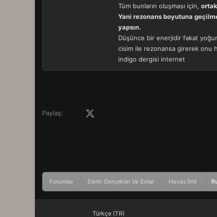
Tüm bunların oluşması için,
ortak
Yani rezonans boyutuna geçilmesi
yapsın.
Düşünce bir enerjidir fakat yoğun
cisim ile rezonansa girerek onu ha
indigo dergisi internet
Facebook
X (Twitter)
LinkedIn
Pinterest
Tumblr
WhatsApp
E-posta
Paylaş:
Forumlar
Derin Gerçekler Ve Sırlar
Havas İlmi
R
Türkçe (TR)