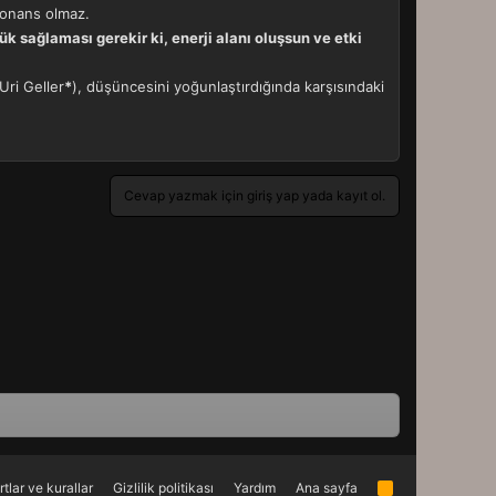
zonans olmaz.
k sağlaması gerekir ki, enerji alanı oluşsun ve etki
Uri Geller
*
), düşüncesini yoğunlaştırdığında karşısındaki
Cevap yazmak için giriş yap yada kayıt ol.
rtlar ve kurallar
Gizlilik politikası
Yardım
Ana sayfa
R