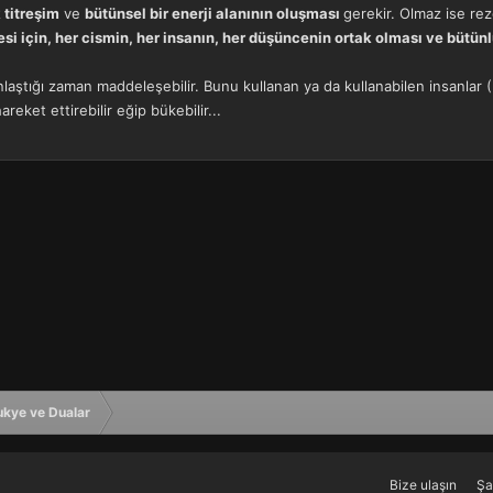
 titreşim
ve
bütünsel bir enerji alanının oluşması
gerekir. Olmaz ise re
 için, her cismin, her insanın, her düşüncenin ortak olması ve bütünlü
laştığı zaman maddeleşebilir. Bunu kullanan ya da kullanabilen insanlar (
reket ettirebilir eğip bükebilir...
ukye ve Dualar
Bize ulaşın
Şa