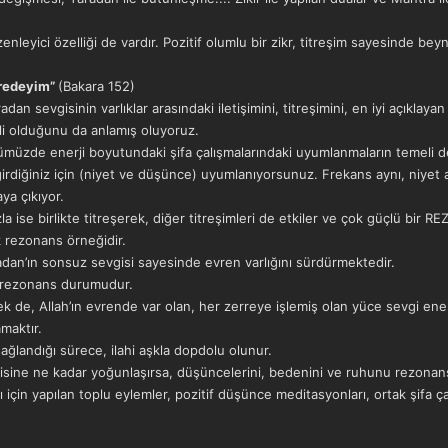
zenleyici özelliği de vardır. Pozitif olumlu bir zikr, titreşim sayesinde bey
ikredeyim”
(Bakara 152)
 sevgisinin varlıklar arasındaki iletişimini, titreşimini, en iyi açıklayan
li olduğunu da anlamış oluyoruz.
nümüzde enerji boyutundaki şifa çalışmalarındaki uyumlanmaların temeli de, 
rdiğiniz için (niyet ve düşünce) uyumlanıyorsunuz. Frekans aynı, niyet a
ya çıkıyor.
la ise birlikte titreşerek, diğer titreşimleri de etkiler ve çok güçlü bir 
 rezonans örneğidir.
adan’ın sonsuz sevgisi sayesinde evren varlığını sürdürmektedir.
ir rezonans durumudur.
 de, Allah’ın evrende var olan, her zerreye işlemiş olan yüce sevgi enerj
maktır.
 sağlandığı sürece, ilahi aşkla dopdolu olunur.
erjisine ne kadar yoğunlaşırsa, düşüncelerini, bedenini ve ruhunu rezonan
için yapılan toplu eylemler, pozitif düşünce meditasyonları, ortak şifa çalış