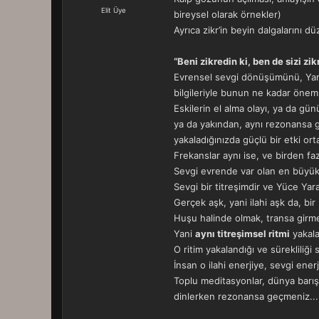
a
r
Elit Üye
bireysel olarak örnekler)
t
i
Ayrıca zikr’in beyin dalgalarını dü
a
h
n
i
“Beni zikredin ki, ben de sizi z
Evrensel sevgi dönüşümünü, Yaradan
bilgileriyle bunun ne kadar önem
Eskilerin el alma olayı, ya da gü
ya da yakından, aynı rezonansa gi
yakaladığınızda güçlü bir etki orta
Frekanslar aynı ise, ve birden faz
Sevgi evrende var olan en büyük
Sevgi bir titreşimdir ve Yüce Yar
Gerçek aşk, yani ilahi aşk da, b
Huşu halinde olmak, transa girmek
Yani
aynı titreşimsel ritmi
yakala
O ritim yakalandığı ve sürekliliği
İnsan o ilahi enerjiye, sevgi en
Toplu meditasyonlar, dünya barışı 
dinlerken rezonansa geçmeniz...