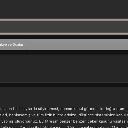
ukye ve Dualar
ı duaların belli sayılarda söylenmesi, duanın kabul görmesi ile doğru orant
imeleri, benimsemiş ve tüm fizik hücrelerinize, düşünce sisteminize kabul 
mini yapmış oluyorsunuz. Bu titreşim benzer benzeri çeker kanunu vasıtasıy
değişmesi, Yaradan ile bütünleşme.... Zikir ile yapılan dualar ve Mantra il