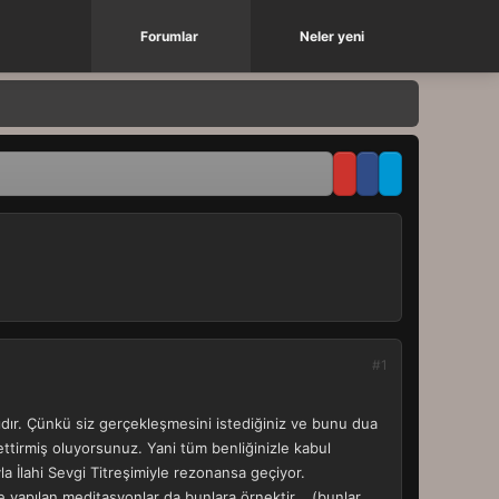
Forumlar
Neler yeni
#1
ılıdır. Çünkü siz gerçekleşmesini istediğiniz ve bunu dua
ettirmiş oluyorsunuz. Yani tüm benliğinizle kabul
la İlahi Sevgi Titreşimiyle rezonansa geçiyor.
e yapılan meditasyonlar da bunlara örnektir... (bunlar