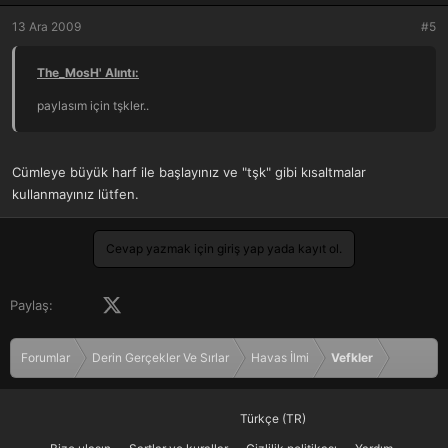
13 Ara 2009
#5
The_MosH' Alıntı:
paylasım için tşkler..
Cümleye büyük harf ile başlayınız ve "tşk" gibi kısaltmalar
kullanmayınız lütfen.
Cevap yazmak için giriş yap yada kayıt ol.
Facebook
X (Twitter)
LinkedIn
Pinterest
Tumblr
WhatsApp
E-posta
Paylaş:
Forumlar
Derin Gerçekler Ve Sırlar
Havas İlmi
Vefkler
Türkçe (TR)