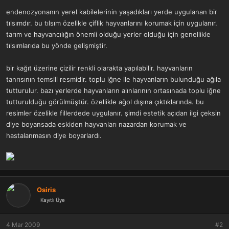
a
r
endenozyonanın yerel kabilelerinin yaşadıkları yerde uygulanan bir
t
i
tılsımdır. bu tılsım özelikle çiflik hayvanlarını korumak için uygulanır.
a
h
n
i
tarım ve hayvancılığın önemli olduğu yerler olduğu için genellikle
tılsımlarıda bu yönde gelişmiştir.
bir kağıt üzerine çizilir renkli olarakta yapılabilir. hayvanların
tanrısının temsili resmidir. toplu iğne ile hayvanların bulunduğu ağıla
tutturulur. bazı yerlerde hayvanların alınlarının ortasınada toplu iğne
tutturulduğu görülmüştür. özellikle ağol dışına çıktıklarında. bu
resimler özelikle fillerdede uygulanır. şimdi estetik açıdan ilgi çeksin
diye boyansada eskiden hayvanları nazardan korumak ve
hastalanmasın diye boyarlardı.
Osiris
Kayıtlı Üye
4 Mar 2009
#2