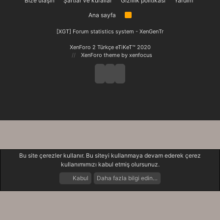
Bize ulaşın
Şartlar ve kurallar
Gizlilik politikası
Yardım
Ana sayfa
R
S
S
[XGT] Forum statistics system
- XenGenTr
XenForo 2 Türkçe eTiKeT™ 2020
XenForo theme
by xenfocus
Bu site çerezler kullanır. Bu siteyi kullanmaya devam ederek çerez
kullanımımızı kabul etmiş olursunuz.
Kabul
Daha fazla bilgi edin…
Forumlar
Neler Yeni
Giriş Yap
Kayıt Ol