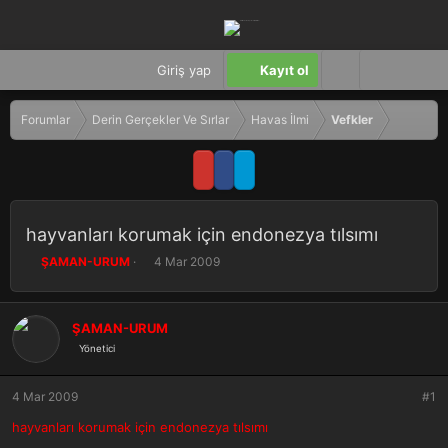
Giriş yap
Kayıt ol
Forumlar
Derin Gerçekler Ve Sırlar
Havas İlmi
Vefkler
hayvanları korumak için endonezya tılsımı
K
B
ŞAMAN-URUM
4 Mar 2009
o
a
n
ş
b
l
ŞAMAN-URUM
u
a
Yönetici
y
n
u
g
b
ı
4 Mar 2009
#1
a
ç
ş
t
hayvanları korumak için endonezya tılsımı
l
a