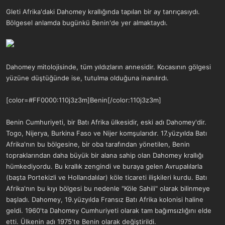
a
r
Gleti Afrika'daki Dahomey krallığında tapılan bir ay tanrıçasıydı.
t
i
Bölgesel anlamda bugünkü Benin'de yer almaktaydı.
a
h
n
i
Dahomey mitolojisinde, tüm yıldızların annesidir. Kocasının gölgesi
yüzüne düştüğünde ise, tutulma olduğuna inanılırdı.
[color=#FF0000:110j3z3m]Benin[/color:110j3z3m]
Benin Cumhuriyeti, bir Batı Afrika ülkesidir, eski adı Dahomey'dir.
Togo, Nijerya, Burkina Faso ve Nijer komşularıdır. 17.yüzyılda Batı
Afrika'nın bu bölgesine, bir oba tarafından yönetilen, Benin
topraklarından daha büyük bir alana sahip olan Dahomey krallığı
hümkediyordu. Bu krallık zengindi ve buraya gelen Avrupalılarla
(başta Portekizli ve Hollandalılar) köle ticareti ilişkileri kurdu. Batı
Afrika'nın bu kıyı bölgesi bu nedenle "Köle Sahili" olarak bilinmeye
başladı. Dahomey, 19.yüzyılda Fransız Batı Afrika kolonisi haline
geldi. 1960'ta Dahomey Cumhuriyeti olarak tam bağımsızlığını elde
etti. Ülkenin adı 1975'te Benin olarak değiştirildi.