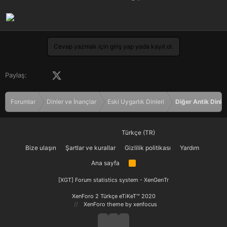
Cevap yazmak için giriş yap yada kayıt ol.
Facebook
X (Twitter)
LinkedIn
Pinterest
Tumblr
WhatsApp
E-posta
Paylaş:
Forumlar
Dinler ve İnançlar
Eski Uygarlık Dinleri
Diğer Antik Dinle
Türkçe (TR)
Bize ulaşın
Şartlar ve kurallar
Gizlilik politikası
Yardım
Ana sayfa
R
S
S
[XGT] Forum statistics system
- XenGenTr
XenForo 2 Türkçe eTiKeT™ 2020
XenForo theme
by xenfocus