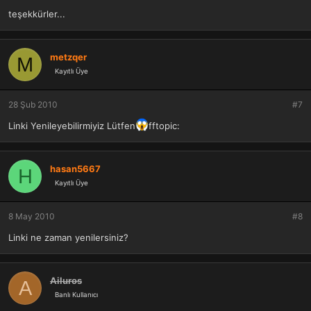
teşekkürler...
metzqer
M
Kayıtlı Üye
28 Şub 2010
#7
Linki Yenileyebilirmiyiz Lütfen
fftopic:
hasan5667
H
Kayıtlı Üye
8 May 2010
#8
Linki ne zaman yenilersiniz?
Ailuros
A
Banlı Kullanıcı