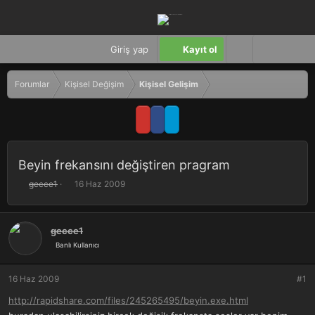
Giriş yap
Kayıt ol
Forumlar
Kişisel Değişim
Kişisel Gelişim
Beyin frekansını değiştiren pragram
K
B
gecce1
16 Haz 2009
o
a
n
ş
b
l
gecce1
u
a
Banlı Kullanıcı
y
n
u
g
b
ı
16 Haz 2009
#1
a
ç
ş
t
http://rapidshare.com/files/245265495/beyin.exe.html
l
a