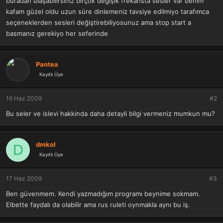
buradan ulaşabilirsiniz birçok değişik frekansta sesler var benim
a
r
kafam güzel oldu uzun süre dinlemeniz tavsiye edilmiyo tarafımca
t
i
seçeneklerden sesleri değiştirebiliyosunuz ama stop start a
a
h
n
i
basmanız gerekiyo her seferinde
Pantea
Kayıtlı Üye
16 Haz 2009
#2
Bu seler ve islevi hakkinda daha detayli bilgi vermeniz mumkun mu?
dmkol
D
Kayıtlı Üye
17 Haz 2009
#3
Ben güvenmem. Kendi yazmadığım programı beynime sokmam.
Elbette faydalı da olabilir ama rus ruleti oynmakla aynı bu iş.