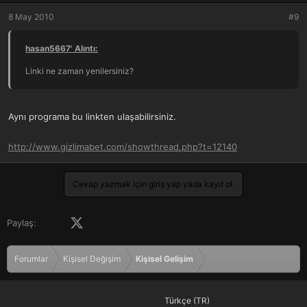
8 May 2010
#9
hasan5667' Alıntı:
Linki ne zaman yenilersiniz?
Aynı programa bu linkten ulaşabilirsiniz.
http://www.gizlimabet.com/showthread.php?t=12140
Cevap yazmak için giriş yap yada kayıt ol.
Facebook
X (Twitter)
LinkedIn
Pinterest
Tumblr
WhatsApp
E-posta
Paylaş:
Forumlar
Kişisel Değişim
Kişisel Gelişim
Türkçe (TR)