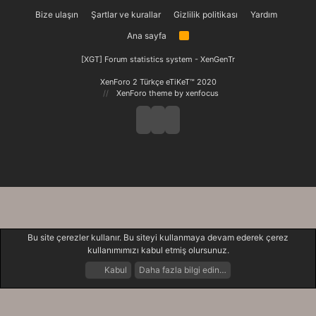
Bize ulaşın
Şartlar ve kurallar
Gizlilik politikası
Yardım
Ana sayfa
R
S
S
[XGT] Forum statistics system
- XenGenTr
XenForo 2 Türkçe eTiKeT™ 2020
XenForo theme
by xenfocus
Bu site çerezler kullanır. Bu siteyi kullanmaya devam ederek çerez
kullanımımızı kabul etmiş olursunuz.
Kabul
Daha fazla bilgi edin…
Forumlar
Neler Yeni
Giriş Yap
Kayıt Ol