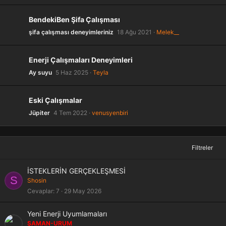
BendekiBen Şifa Çalışması
şifa çalışması deneyimleriniz
18 Ağu 2021
Melek__
Enerji Çalışmaları Deneyimleri
Ay suyu
5 Haz 2025
Teyla
Eski Çalışmalar
Jüpiter
4 Tem 2022
venusyenbiri
Filtreler
İSTEKLERİN GERÇEKLEŞMESİ
S
Shosin
Cevaplar
7
29 May 2026
K
Yeni Enerji Uyumlamaları
i
ŞAMAN-URUM