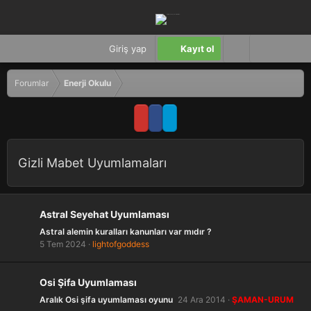
Giriş yap
Kayıt ol
Forumlar
Enerji Okulu
Gizli Mabet Uyumlamaları
Astral Seyehat Uyumlaması
Astral alemin kuralları kanunları var mıdır ?
5 Tem 2024
lightofgoddess
Osi Şifa Uyumlaması
Aralık Osi şifa uyumlaması oyunu
24 Ara 2014
ŞAMAN-URUM