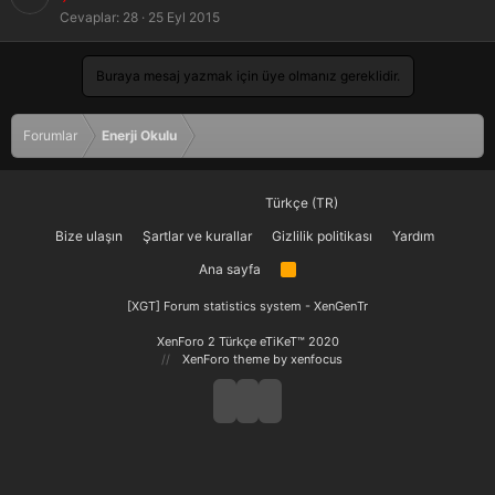
l
Cevaplar
28
25 Eyl 2015
i
t
l
Buraya mesaj yazmak için üye olmanız gereklidir.
i
Forumlar
Enerji Okulu
Türkçe (TR)
Bize ulaşın
Şartlar ve kurallar
Gizlilik politikası
Yardım
Ana sayfa
R
S
S
[XGT] Forum statistics system
- XenGenTr
XenForo 2 Türkçe eTiKeT™ 2020
XenForo theme
by xenfocus