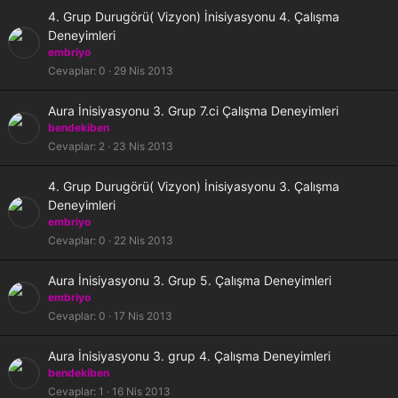
t
K
4. Grup Durugörü( Vizyon) İnisiyasyonu 4. Çalışma
l
i
Deneyimleri
i
l
embriyo
i
Cevaplar
0
29 Nis 2013
t
l
K
Aura İnisiyasyonu 3. Grup 7.ci Çalışma Deneyimleri
i
i
bendekiben
l
Cevaplar
2
23 Nis 2013
i
t
K
4. Grup Durugörü( Vizyon) İnisiyasyonu 3. Çalışma
l
i
Deneyimleri
i
l
embriyo
i
Cevaplar
0
22 Nis 2013
t
l
K
Aura İnisiyasyonu 3. Grup 5. Çalışma Deneyimleri
i
i
embriyo
l
Cevaplar
0
17 Nis 2013
i
t
K
Aura İnisiyasyonu 3. grup 4. Çalışma Deneyimleri
l
i
bendekiben
i
l
Cevaplar
1
16 Nis 2013