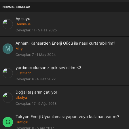
i
t
Ay suyu
Demileus
Cevaplar
11
5 Haz 2025
Annemi Kanserden Enerji Gücü ile nasıl kurtarabilirim?
M
Miry
Cevaplar
7
1 May 2024
yardımcı olursanız çok sevinirim <3
Justitiabn
Cevaplar
6
4 Haz 2022
K
Doğal taşlarım çatlıyor
i
sibelya
l
Cevaplar
17
9 Ağu 2018
i
t
Takyon Enerji Uyumlaması yapan veya kullanan var mı?
l
G
Grafigirl
i
Cevaplar
0
5 Ara 2017