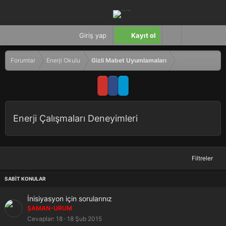
Giriş yap
Kayıt ol
Forumlar
Enerji Okulu
Gizli Mabet Uyumlamaları
Enerji Çalışmaları Deneyimleri
Filtreler
S
İnisiyasyon için sorularınız
a
ŞAMAN-URUM
b
Cevaplar
18
18 Şub 2015