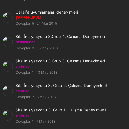
Osi şifa uyumlamaları deneyimleri
ŞAMAN-URUM
Cevaplar
5
24 Mar 2015
K
Şifa İnisiyasyonu 3.Grup 4. Çalışma Deneyimleri
i
bendekiben
l
Cevaplar
3
15 May 2013
i
t
K
Şifa İnisiyasyonu 3.Grup 3. Çalışma Deneyimleri
l
i
embriyo
i
l
Cevaplar
1
13 May 2013
i
t
K
Şifa İnisiyasyonu 3. Grup 2. Çalışma Deneyimleri!
l
i
embriyo
i
l
Cevaplar
2
8 May 2013
i
t
K
Şifa İnisiyasyonu 3. Grup 1. Çalışma Deneyimleri!
l
i
embriyo
i
l
Cevaplar
1
7 May 2013
i