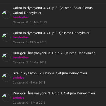
t
l
K
Çakra İnisiyasyonu 3. Grup 3. Çalışma (Solar Plexus
i
i
Çakra) Deneyimleri
l
bendekiben
i
Cevaplar
0
16 Mar 2013
t
l
K
Çakra İnisiyasyonu 3. Grup 2. Çalışma Deneyimleri
i
i
bendekiben
l
Cevaplar
1
13 Mar 2013
i
t
K
Durugörü İnisiyasyonu 3. Grup 2. Çalışma Deneyimleri
l
i
bendekiben
i
l
Cevaplar
2
11 Mar 2013
i
t
K
Şifa İnisiyasyonu 2. Grup 4. Çalışma Deneyimleri
l
i
embriyo
i
l
Cevaplar
0
5 Mar 2013
i
t
K
Durugörü İnisiyasyonu 3. Grup 1. Çalışma Deneyimleri
l
i
embriyo
i
l
Cevaplar
0
4 Mar 2013