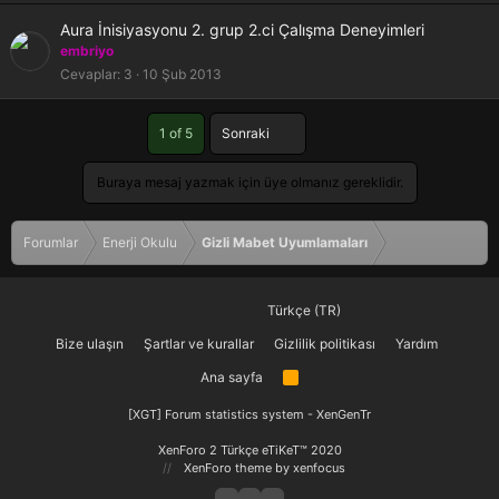
l
K
Aura İnisiyasyonu 2. grup 2.ci Çalışma Deneyimleri
i
i
embriyo
l
Cevaplar
3
10 Şub 2013
i
t
Son
l
1 of 5
Sonraki
i
Buraya mesaj yazmak için üye olmanız gereklidir.
Forumlar
Enerji Okulu
Gizli Mabet Uyumlamaları
Türkçe (TR)
Bize ulaşın
Şartlar ve kurallar
Gizlilik politikası
Yardım
Ana sayfa
R
S
S
[XGT] Forum statistics system
- XenGenTr
XenForo 2 Türkçe eTiKeT™ 2020
XenForo theme
by xenfocus