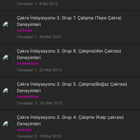
i
Cevaplar
1
8 Nis 2013
t
l
K
Çakra İnisiyasyonu 3. Grup 7. Çalışma (Tepe Çakra)
i
i
Deneyimleri
l
embriyo
i
Cevaplar
1
26 Mar 2013
t
l
K
Çakra İnisiyasyonu 3. Grup 6. Çalışma(Alın Çakrası)
i
i
Deneyimleri
l
bendekiben
i
Cevaplar
1
23 Mar 2013
t
l
K
Çakra İnisiyasyonu 3. Grup 5. Çalışma(Boğaz Çakrası)
i
i
Deneyimleri
l
bendekiben
i
Cevaplar
3
20 Mar 2013
t
l
K
Çakra İnisiyasyonu 3. Grup 4. Çalışma (Kalp çakrası)
i
i
Deneyimleri
l
embriyo
i
Cevaplar
2
19 Mar 2013