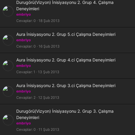
K
Durugörü(Vizyon) İnisiyasyonu 2. Grup 4. Çalışma
l
i
Deneyimleri
i
l
embriyo
i
Cevaplar
0
18 Şub 2013
t
l
K
Aura İnisiyasyonu 2. Grup 5.ci Çalışma Deneyimleri
i
i
embriyo
l
Cevaplar
0
16 Şub 2013
i
t
K
Aura İnisiyasyonu 2. Grup 4.ci Çalışma Deneyimleri
l
i
embriyo
i
l
Cevaplar
1
13 Şub 2013
i
t
K
Aura İnisiyasyonu 2. Grup 3.ci Çalışma Deneyimleri
l
i
embriyo
i
l
Cevaplar
2
12 Şub 2013
i
t
K
Durugörü(Vizyon) İnisiyasyonu 2. Grup 3. Çalışma
l
i
Deneyimleri
i
l
embriyo
i
Cevaplar
0
11 Şub 2013
t