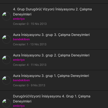
i
t
K
4. Grup Durugörü( Vizyon) İnisiyasyonu 2. Çalışma
l
i
Deneyimleri
i
l
embriyo
i
Cevaplar
0
15 Nis 2013
t
l
K
Aura İnisiyasyonu 3. grup 3. Çalışma Deneyimleri
i
i
bendekiben
l
Cevaplar
1
13 Nis 2013
i
t
K
Aura İnisiyasyonu 3. grup 2. Çalışma Deneyimleri
l
i
embriyo
i
l
Cevaplar
4
11 Nis 2013
i
t
K
Aura İnisiyasyonu 3. grup 1. Çalışma Deneyimleri
l
i
bendekiben
i
l
Cevaplar
0
9 Nis 2013
i
t
K
Durugörü(Vizyon) İnisiyasyonu 4. Grup 1. Çalışma
l
i
Deneyimleri
i
l
embriyo