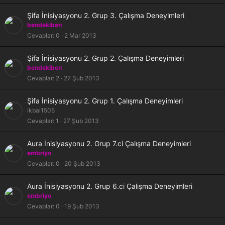
i
t
K
Şifa İnisiyasyonu 2. Grup 3. Çalışma Deneyimleri
l
i
bendekiben
i
l
Cevaplar
0
2 Mar 2013
i
t
K
Şifa İnisiyasyonu 2. Grup 2. Çalışma Deneyimleri
l
i
bendekiben
i
l
Cevaplar
2
27 Şub 2013
i
t
K
Şifa İnisiyasyonu 2. Grup 1. Çalışma Deneyimleri
l
i
ikbal1505
i
l
Cevaplar
1
27 Şub 2013
i
t
K
Aura İnisiyasyonu 2. Grup 7.ci Çalışma Deneyimleri
l
i
embriyo
i
l
Cevaplar
0
20 Şub 2013
i
t
K
Aura İnisiyasyonu 2. Grup 6.ci Çalışma Deneyimleri
l
i
embriyo
i
l
Cevaplar
0
19 Şub 2013
i
t