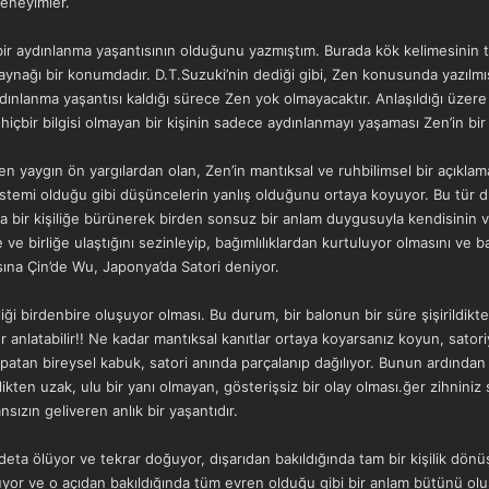
deneyimler.
ir aydınlanma yaşantısının olduğunu yazmıştım. Burada kök kelimesinin t
aynağı bir konumdadır. D.T.Suzuki’nin dediği gibi, Zen konusunda yazılmış
dınlanma yaşantısı kaldığı sürece Zen yok olmayacaktır. Anlaşıldığı üzere 
içbir bilgisi olmayan bir kişinin sadece aydınlanmayı yaşaması Zen’in bir 
 yaygın ön yargılardan olan, Zen’in mantıksal ve ruhbilimsel bir açıklam
istemi olduğu gibi düşüncelerin yanlış olduğunu ortaya koyuyor. Bu tür d
a bir kişiliğe bürünerek birden sonsuz bir anlam duygusuyla kendisinin 
ğe ve birliğe ulaştığını sezinleyip, bağımlılıklardan kurtuluyor olmasını v
ına Çin’de Wu, Japonya’da Satori deniyor.
lliği birdenbire oluşuyor olması. Bu durum, bir balonun bir süre şişirildi
r anlatabilir!! Ne kadar mantıksal kanıtlar ortaya koyarsanız koyun, satoriy
kapatan bireysel kabuk, satori anında parçalanıp dağılıyor. Bunun ardında
llikten uzak, ulu bir yanı olmayan, gösterişsiz bir olay olması.ğer zihniniz
nsızın geliveren anlık bir yaşantıdır.
deta ölüyor ve tekrar doğuyor, dışarıdan bakıldığında tam bir kişilik dönü
ruyor ve o açıdan bakıldığında tüm evren olduğu gibi bir anlam bütünü ol