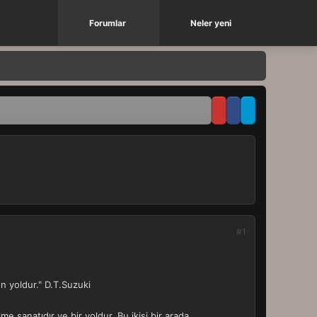
Forumlar
Neler yeni
#1
en yoldur." D.T.Suzuki
 sanatıdır ve bir yoldur. Bu ikisi bir arada