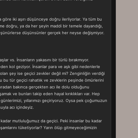
 göre iki aşırı düşünceye doğru ilerliyorlar. Ya tüm bu
zme doğru, ya da her şeyin maddi bir temele dayandığı,
 düşünürlerse düşünsünler gerçek her neyse değişmiyor.
şlar vs. İnsanların yakasını bir türlü bırakmıyor.
meden kol geziyor. İnsanlar para ve aşk gibi nedenlerle
lan şey ise geçici zevkler değil mi? Zenginliğin verdiği
bu tür geçici rahatlık ve zevklerin peşinde ömürlerini
buradan bakınca gerçekten acı ile dolu olduğunu
amak ve bunları takip eden hayal kırıklıkları var. Hep
ünlerimizi, yıllarımızı geçiriyoruz. Oysa pek çoğumuzun
uyla acı içindeyiz.
z kadar mutluluğumuz da geçici. Peki insanlar bu kadar
amlarını tüketiyorlar? Yarın ölüp gitmeyeceğimizin