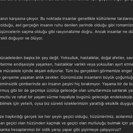
ın karşısına çıkıyor. Bu noktada insanlar genellikle kültürleme tarzlarına
a olduğu, asıl gerçeğin insanın ruhu denilen yerinde olduğu gibi romanti
i düşüncelerin saçma olduğu gibi rasyonalizme doğru. Ancak insanlar ne
ekli doğuyor ve ölüyor.
mücadeleden başka bir şey değil. Yoksulluk, hastalıklar, doğal afetler, sava
aybetme endişesiyle yaşarken, hastalıklar varlıklı veya yoksulları ayırt et
yle mücadele içinde akşam ediyorlar. Tüm bu gerçekleri görmemize engel o
 ve gevşeme yaşatan anlık zevkler. Günümüzde insanların büyük çoğunluğu 
tminsizlik çemberinde acı insanın peşini hiç bırakmıyor. Yaşama bir de 
ormuş gibi bir de geçmişe üzülüp geleceğe olan umutlarımıza sarılarak yaş
 mutlu ve rahat bir yaşam sürme hayaliyle bugünü geleceğe endeksleyip g
ilmek için yeterli, oysa biz sürekli isteklerimizin yarattığı eksiklik duygus
ze haykırdığı gerçek ise her şeyin geçici olduğu, hüzünlerimiz, acılarımı
n geçici olan hüzünden kaçmak ve geçici olan mutluluğu bulmak için yaş
anka hesaplarımızı bir sidik yarışı yapar gibi şişirmeye çalışıyoruz?