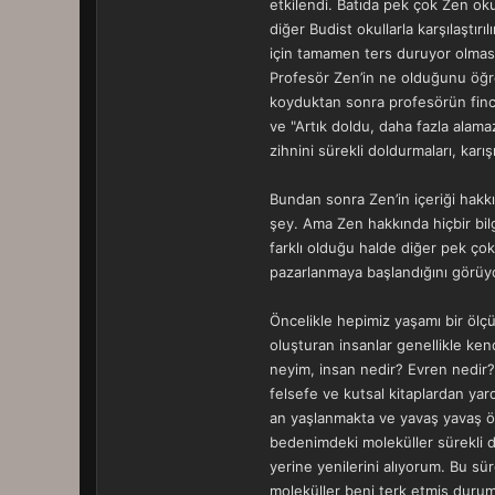
etkilendi. Batıda pek çok Zen ok
diğer Budist okullarla karşılaştır
için tamamen ters duruyor olmasıdı
Profesör Zen’in ne olduğunu öğre
koyduktan sonra profesörün finc
ve "Artık doldu, daha fazla alamaz
zihnini sürekli doldurmaları, karışı
Bundan sonra Zen’in içeriği hakk
şey. Ama Zen hakkında hiçbir bil
farklı olduğu halde diğer pek çok
pazarlanmaya başlandığını görü
Öncelikle hepimiz yaşamı bir ölçü
oluşturan insanlar genellikle ken
neyim, insan nedir? Evren nedir?
felsefe ve kutsal kitaplardan y
an yaşlanmakta ve yavaş yavaş öl
bedenimdeki moleküller sürekli d
yerine yenilerini alıyorum. Bu s
moleküller beni terk etmiş durum