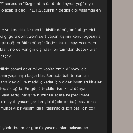
r?" sorusuna "Kızgın ateş üstünde kaynar yağ" diye
le olacak iş değil. *D.T.Suzuki'nin dediği gibi yaşamda en
ç ve kararlılık ile tam bir kişilik dönüşümünü gerekli
ği görülebilir. Zen’i sert yapan kişinin kendi egosuyla,
i aşarak doğum-ölüm döngüsünden kurtulmayı vaat eder.
ldan, ne de varlığın dışındaki bir tanrıdan destek arar.
herşey.
llikle sanayi devrimi ve kapitalizmin dünyayı ele
şamı yaşamaya başladılar. Sonuçta batı toplumları
n ideoloji ve maddi çıkarlar için diğer insanları kitleler
 tepki doğdu. En güçlü tepkiler ise ikinci dünya
vaat ettiği barış ve huzur ile adeta keşfedilmeyi
ş, cinsiyet, yaşam şartları gibi öğeleren bağımsız olma
münzevi bir yaşam ideali taşımadığı için batı için çok
i yönlerinden ve günlük yaşama olan bakışından