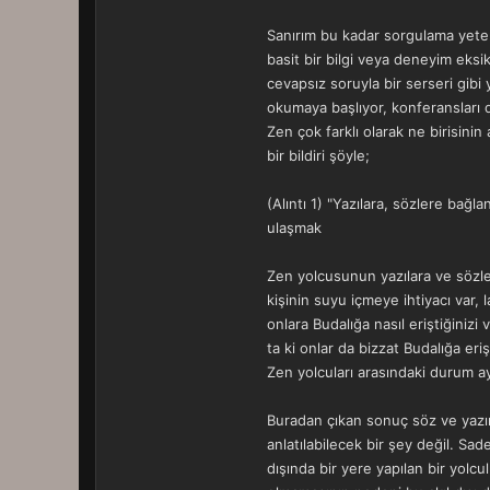
Sanırım bu kadar sorgulama yeterl
basit bir bilgi veya deneyim eksik
cevapsız soruyla bir serseri gibi 
okumaya başlıyor, konferansları d
Zen çok farklı olarak ne birisini
bir bildiri şöyle;
(Alıntı 1) "Yazılara, sözlere bağl
ulaşmak
Zen yolcusunun yazılara ve sözle
kişinin suyu içmeye ihtiyacı var, 
onlara Budalığa nasıl eriştiğinizi
ta ki onlar da bizzat Budalığa er
Zen yolcuları arasındaki durum a
Buradan çıkan sonuç söz ve yazın
anlatılabilecek bir şey değil. Sa
dışında bir yere yapılan bir yolc