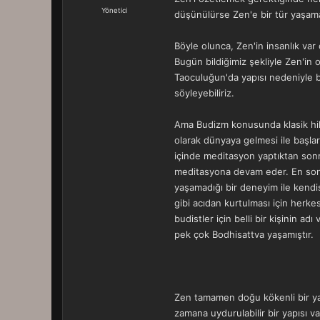
a
r
Yönetici
düşünülürse Zen'e bir tür yaşama 
t
i
a
h
n
i
Böyle olunca, Zen'in insanlık var
Bugün bildiğimiz şekliyle Zen'in 
Taoculuğun'da yapısı nedeniyle b
söyleyebiliriz.
Ama Budizm konusunda klasik hika
olarak dünyaya gelmesi ile başla
içinde meditasyon yaptıktan sonr
meditasyona devam eder. En sonun
yaşamadığı bir deneyim ile kendi
gibi acıdan kurtulması için herke
budistler için belli bir kişinin a
pek çok Bodhisattva yaşamıştır.
Zen tamamen doğu kökenli bir yaş
zamana uydurulabilir bir yapısı v