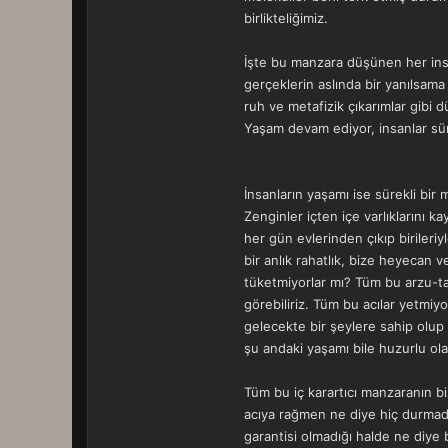
birlikteliğimiz.
İşte bu manzara düşünen her insan
gerçeklerin aslında bir yanılsam
ruh ve metafizik çıkarımlar gib
Yaşam devam ediyor, insanlar sür
İnsanların yaşamı ise sürekli bir 
Zenginler içten içe varlıklarını k
her gün evlerinden çıkıp birileri
bir anlık rahatlık, bize heyecan
tüketmiyorlar mı? Tüm bu arzu-ta
görebiliriz. Tüm bu acılar yetmiy
gelecekte bir şeylere sahip olup
şu andaki yaşamı bile huzurlu olab
Tüm bu iç karartıcı manzaranın bi
acıya rağmen ne diye hiç durmada
garantisi olmadığı halde ne diye b