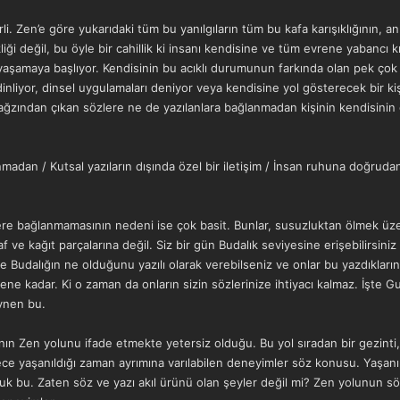
i. Zen’e göre yukarıdaki tüm bu yanılgıların tüm bu kafa karışıklığının, a
liği değil, bu öyle bir cahillik ki insanı kendisine ve tüm evrene yabancı kı
yaşamaya başlıyor. Kendisinin bu acıklı durumunun farkında olan pek çok ki
inliyor, dinsel uygulamaları deniyor veya kendisine yol gösterecek bir k
n ağzından çıkan sözlere ne de yazılanlara bağlanmadan kişinin kendisinin
anmadan / Kutsal yazıların dışında özel bir iletişim / İnsan ruhuna doğrudan
re bağlanmamasının nedeni ise çok basit. Bunlar, susuzluktan ölmek üzer
laf ve kağıt parçalarına değil. Siz bir gün Budalık seviyesine erişebilirsin
 ve Budalığın ne olduğunu yazılı olarak verebilseniz ve onlar bu yazdıkların
işene kadar. Ki o zaman da onların sizin sözlerinize ihtiyacı kalmaz. İşte
ynen bu.
ın Zen yolunu ifade etmekte yetersiz olduğu. Bu yol sıradan bir gezinti,
dece yaşanıldığı zaman ayrımına varılabilen deneyimler söz konusu. Yaşanıp
uluk bu. Zaten söz ve yazı akıl ürünü olan şeyler değil mi? Zen yolunun s