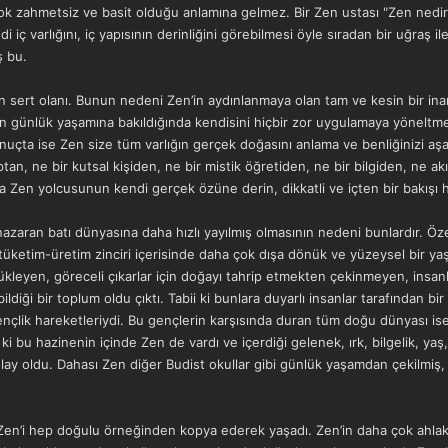
ok zahmetsiz ve basit olduğu anlamına gelmez. Bir Zen ustası "Zen nedi
iç varlığını, iç yapısının derinliğini görebilmesi öyle sıradan bir uğraş i
ş bu.
en sert olanı. Bunun nedeni Zen’in aydınlanmaya olan tam ve kesin bir inan
 günlük yaşamına bakıldığında kendisini hiçbir zor uygulamaya yöneltmedi
. Sonuçta ise Zen size tüm varlığın gerçek doğasını anlama ve benliğiniz
an, ne bir kutsal kişiden, ne bir mistik öğretiden, ne bir bilgiden, ne akı
sa Zen yolcusunun kendi gerçek özüne derin, dikkatli ve içten bir bakışı 
 nazaran batı dünyasına daha hızlı yayılmış olmasının nedeni bunlardır. Öze
tüketim-üretim zinciri içerisinde daha çok dışa dönük ve yüzeysel bir ya
ükleyen, göreceli çıkarlar için doğayı tahrip etmekten çekinmeyen, insanları
iği bir toplum oldu çıktı. Tabii ki bunlara duyarlı insanlar tarafından bir
çlik hareketleriydi. Bu gençlerin karşısında duran tüm doğu dünyası ise 
 ki bu hazinenin içinde Zen de vardı ve içerdiği gelenek, ırk, bilgelik, ya
olay oldu. Dahası Zen diğer Budist okullar gibi günlük yaşamdan çekilmiş, 
en’i hep doğulu örneğinden kopya ederek yaşadı. Zen’in daha çok ahlak