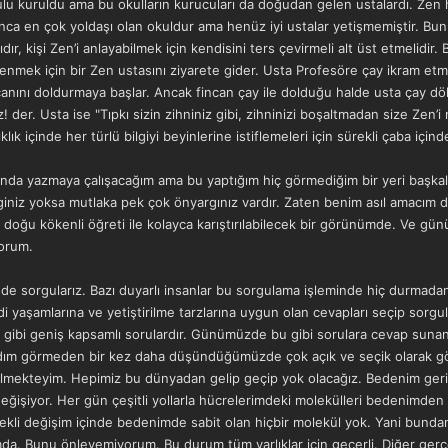
ulu kuruldu ama bu okulların kurucuları da doğudan gelen ustalardı. Zen 
ılınca en çok yoldaşı olan okuldur ama henüz iyi ustalar yetişmemiştir. Bunu
r, kişi Zen’i anlayabilmek için kendisini ters çevirmeli alt üst etmelidir
nmek için bir Zen ustasını ziyarete gider. Usta Profesöre çay ikram etme
anını doldurmaya başlar. Ancak fincan çay ile dolduğu halde usta çay 
! der. Usta ise "Tıpkı sizin zihniniz gibi, zihninizi boşaltmadan size Zen’i
klık içinde her türlü bilgiyi beyinlerine istiflemeleri için sürekli çaba içind
ında yazmaya çalışacağım ama bu yaptığım hiç görmediğim bir yeri başkal
giniz yoksa mutlaka pek çok önyargınız vardır. Zaten benim asıl amacım 
 doğu kökenli öğreti ile kolayca karıştırılabilecek bir görünümde. Ve gün
yorum.
de sorgularız. Bazı duyarlı insanlar bu sorgulama işleminde hiç durmadan
di yaşamlarına ve yetiştirilme tarzlarına uygun olan cevapları seçip sorgul
 gibi geniş kapsamlı sorulardır. Günümüzde bu gibi sorulara cevap sunan k
ardım görmeden bir kez daha düşündüğümüzde çok açık ve seçik olarak 
mekteyim. Hepimiz bu dünyadan gelip geçip yok olacağız. Bedenim geri d
eğişiyor. Her gün çeşitli yollarla hücrelerimdeki molekülleri bedenimden 
ürekli değişim içinde bedenimde sabit olan hiçbir molekül yok. Yani bund
da. Bunu önleyemiyorum. Bu durum tüm varlıklar için geçerli. Diğer gerçek