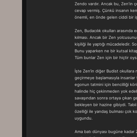
Zendo vardır. Ancak bu, Zen'in ç
cevap vermiş. Çünkü insanın kendi 
önemli, en önde gelen ciddi bir i
Zen, Budacılık okulları arasında 
kılması. Ancak bir Zen yolcusunun
kişiliği ile yaptığı mücadeledir
Bunu yaparken ne bir kutsal kitapt
Tüm bunlar Zen için bir hiçtir oy
İşte Zen’in diğer Budist okullara
geçirmeye başlamasıyla insanlar 
egonun tatmini için bencilliği kör
halinde hiç çekinmeden yok edebild
savaşından sonra ortaya çıkan gen
bekleyen bir hazine gibiydi. Tabii
özelliği ile yandaş bulması çok k
uygundu.
Ama batı dünyası bugüne kadar Z