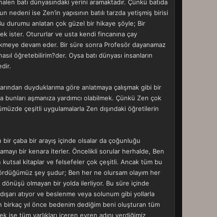
halen batı dünyasındaki yerini aramaktadır. Çünkü batıda
n nedeni ise Zen’in yapısının batılı tarzda yetişmiş birisi
. Bu durumu anlatan çok güzel bir hikaye şöyle; Bir
k ister. Otururlar ve usta kendi fincanına çay
dökmeye devam eder. Bir süre sonra Profesör dayanamaz
 nasıl öğretebilirim?der. Oysa batı dünyası insanların
edir.
arından duyduklarıma göre anlatmaya çalışmak gibi bir
da bunları aşmanıza yardımcı olabilmek. Çünkü Zen çok
ümüzde çeşitli uygulamalarla Zen dışındaki öğretilerin
 bir çaba bir arayış içinde olsalar da çoğunluğu
amayı bir kenara iterler. Öncelikli sorular herhalde, Ben
utsal kitaplar ve felsefeler çok çeşitli. Ancak tüm bu
gördüğümüz şey şudur; Ben her ne olursam olayım her
önüşü olmayan bir yolda ilerliyor. Bu süre içinde
dışarı atıyor ve beslenme veya solunum gibi yollarla
an birkaç yıl önce bedenim dediğim beni oluşturan tüm
 ise tüm varlıkları içeren evren adını verdiğimiz