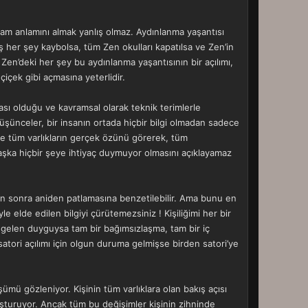
am anlamını almak yanlış olmaz. Aydınlanma yaşantısı
 her şey kaybolsa, tüm Zen okulları kapatılsa ve Zen’in
Zen’deki her şey bu aydınlanma yaşantısının bir açılımı,
çiçek gibi açmasına yeterlidir.
ası olduğu ve kavramsal olarak teknik terimlerle
üşünceler, bir insanın ortada hiçbir bilgi olmadan sadece
ve tüm varlıkların gerçek özünü görerek, tüm
e başka hiçbir şeye ihtiyaç duymuyor olmasını açıklayamaz
kten sonra aniden patlamasına benzetilebilir. Ama bunu en
le elde edilen bilgiyi çürütemezsiniz ! Kişiliğimi her bir
n gelen duyguysa tam bir bağımsızlaşma, tam bir iç
 satori açılımı için olgun duruma gelmişse birden satori’ye
şümü gözleniyor. Kişinin tüm varlıklara olan bakış açısı
uşturuyor. Ancak tüm bu değişimler kişinin zihninde