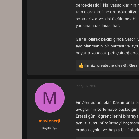
gerçekleştiği, kişi yaşadıklarını
tam olarak kelimelere dökebiliyor
sona eriyor ve kişi ölçülemez bir b
yadsınamaz olması hali.
Genel olarak bakıldığında Satori
aydınlanmanın bir parçası ve ayrı
hayatta yapacak pek çok eğlencel
ilimsiz
,
createtherules ©
,
Rhea
T
e
p
k
27 Şub 2010
M
i
l
e
Bir Zen üstadı olan Kasan ünlü bi
r
avuçlarının terlemeye başladığını 
:
Ertesi gün, öğrencilerini biraray
mavienerji
aynı tutumu sürdürmeyi başaramadı
Kayıtlı Üye
oradan ayrıldı ve başka bir üstad