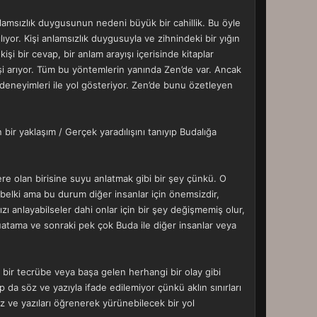
nlamsızlık duygusunun nedeni büyük bir cahillik. Bu öyle
lıyor. Kişi anlamsızlık duygusuyla ve zihnindeki bir yığın
şi bir cevap, bir anlam arayışı içerisinde kitaplar
işi arıyor. Tüm bu yöntemlerin yanında Zen’de var. Ancak
 deneyimleri ile yol gösteriyor. Zen’de bunu özetleyen
 bir yaklaşım / Gerçek yaradılışını tanıyıp Budalığa
e olan birisine suyu anlatmak gibi bir şey çünkü. O
iz belki ama bu durum diğer insanlar için önemsizdir,
ızı anlayabilseler dahi onlar için bir şey değişmemiş olur,
 Guatama ve sonraki pek çok Buda ile diğer insanlar veya
 bir tecrübe veya başa gelen herhangi bir olay gibi
 da söz ve yazıyla ifade edilemiyor çünkü aklın sınırları
öz ve yazıları öğrenerek yürünebilecek bir yol