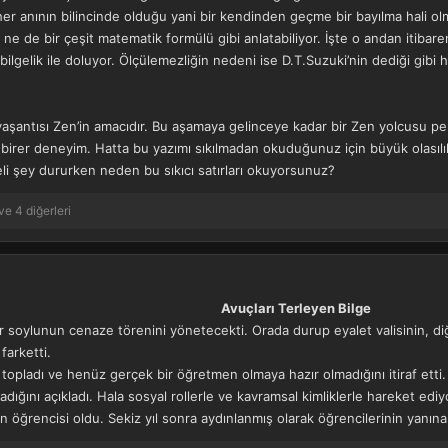
n her anının bilincinde olduğu yani bir kendinden geçme bir bayılma hali ol
 ne de bir çeşit matematik formülü gibi anlatabiliyor. İşte o andan itibar
ilgelik ile doluyor. Ölçülemezliğin nedeni ise D.T.Suzuki’nin dediği gibi hi
 yaşantısı Zen’in amacıdır. Bu aşamaya gelinceye kadar bir Zen yolcusu p
 birer deneyim. Hatta bu yazımı sıkılmadan okuduğunuz için büyük olasılık
i şey dururken neden bu sıkıcı satırları okuyorsunuz?
ve 4 diğerleri
Avuçları Terleyen Bilge
r soylunun cenaze törenini yönetecekti. Orada durup eyalet valisinin, diğ
farketti.
a topladı ve henüz gerçek bir öğretmen olmaya hazır olmadığını itiraf etti
ğını açıkladı. Hala sosyal rollerle ve kavramsal kimliklerle hareket edi
ın öğrencisi oldu. Sekiz yıl sonra aydınlanmış olarak öğrencilerinin yanın