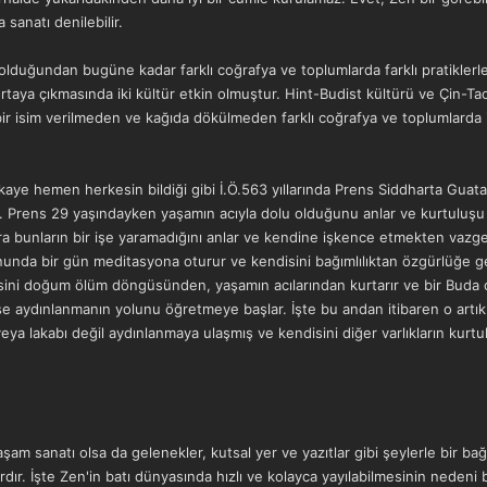
sanatı denilebilir.
 olduğundan bugüne kadar farklı coğrafya ve toplumlarda farklı pratiklerl
ortaya çıkmasında iki kültür etkin olmuştur. Hint-Budist kültürü ve Çin-Ta
ir isim verilmeden ve kağıda dökülmeden farklı coğrafya ve toplumlarda i
ye hemen herkesin bildiği gibi İ.Ö.563 yıllarında Prens Siddharta Guata
r. Prens 29 yaşındayken yaşamın acıyla dolu olduğunu anlar ve kurtuluşu 
a bunların bir işe yaramadığını anlar ve kendine işkence etmekten vazg
da bir gün meditasyona oturur ve kendisini bağımlılıktan özgürlüğe geçi
sini doğum ölüm döngüsünden, yaşamın acılarından kurtarır ve bir Buda ol
se aydınlanmanın yolunu öğretmeye başlar. İşte bu andan itibaren o artık
dı veya lakabı değil aydınlanmaya ulaşmış ve kendisini diğer varlıkların k
am sanatı olsa da gelenekler, kutsal yer ve yazıtlar gibi şeylerle bir b
ardır. İşte Zen'in batı dünyasında hızlı ve kolayca yayılabilmesinin ned