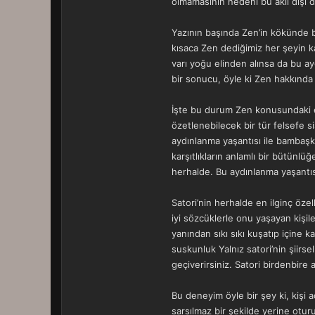
olmamasının nedeni bu akıl dışı 
Yazının başında Zen’in kökünde b
kısaca Zen dediğimiz her şeyin k
varı yoğu elinden alınsa da bu ay
bir sonucu, öyle ki Zen hakkında h
İşte bu durum Zen konusundaki en
özetlenebilecek bir tür felsefe s
aydınlanma yaşantısı ile bambaşk
karşıtlıkların anlamlı bir bütünlü
herhalde. Bu aydınlanma yaşantıs
Satori’nin herhalde en ilginç öze
iyi sözcüklerle onu yaşayan kişile
yanından sıkı sıkı kuşatıp içine 
suskunluk Yalnız satori’nin şiirse
geçiverirsiniz. Satori birdenbire a
Bu deneyim öyle bir şey ki, kişi a
sarsılmaz bir şekilde yerine otu