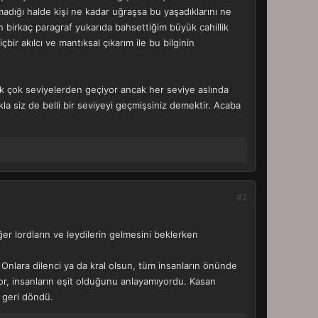
madığı halde kişi ne kadar uğraşsa bu yaşadıklarını ne
en birkaç paragraf yukarıda bahsettiğim büyük cahillik
çbir akılcı ve mantıksal çıkarım ile bu bilginin
ek çok seviyelerden geçiyor ancak her seviye aslında
la siz de belli bir seviyeyi geçmişsiniz demektir. Acaba
#2
er lordların ve leydilerin gelmesini beklerken
. Onlara dilenci ya da kral olsun, tüm insanların önünde
yor, insanların eşit olduğunu anlayamıyordu. Kasan
a geri döndü.