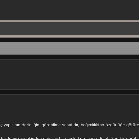
 iç yapısının derinliğini görebilme sanatıdır, bağımlılıktan özgürlüğe götür
alde yukarıdakinden daha iyi bir cümle kurulamaz. Evet, Zen bir görebilme