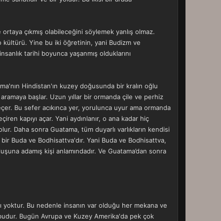
e ortaya çıkmış olabileceğini söylemek yanlış olmaz.
o kültürü. Yine bu iki öğretinin, yani Budizm ve
nsanlık tarihi boyunca yaşanmış olduklarını
ma'nın Hindistan'ın kuzey doğusunda bir kralın oğlu
aramaya başlar. Uzun yıllar bir ormanda çile ve perhiz
eçer. Bu sefer acıkınca yer, yorulunca uyur ama ormanda
ren kapıyı açar. Yani aydınlanır, o ana kadar hiç
ur. Daha sonra Guatama, tüm duyarlı varlıkların kendisi
 bir Buda ve Bodhisattva'dır. Yani Buda ve Bodhisattva,
urtuluşuna adamış kişi anlamındadır. Ve Guatama’dan sonra
ağı yoktur. Bu nedenle insanın var olduğu her mekana ve
eni budur. Bugün Avrupa ve Kuzey Amerika'da pek çok