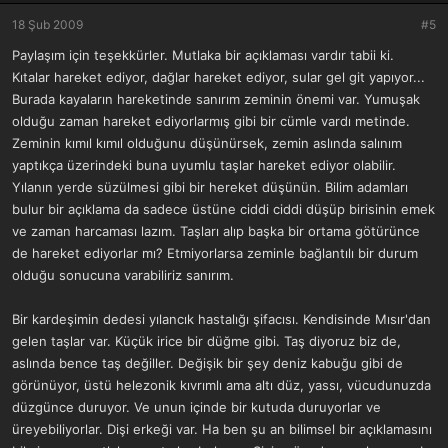
e
r
18 Şub 2009
#5
:
Paylaşım için teşekkürler. Mutlaka bir açıklaması vardır tabii ki.
Kıtalar hareket ediyor, dağlar hareket ediyor, sular gel git yapıyor...
Burada kayaların hareketinde sanırım zeminin önemi var. Yumuşak
olduğu zaman hareket ediyorlarmış gibi bir cümle vardı metinde.
Zeminin kımıl kımıl olduğunu düşünürsek, zemin aslında salınım
yaptıkça üzerindeki buna uyumlu taşlar hareket ediyor olabilir.
Yılanın yerde süzülmesi gibi bir hereket düşünün. Bilim adamları
bulur bir açıklama da sadece üstüne ciddi ciddi düşüp birisinin emek
ve zaman harcaması lazım. Taşları alıp başka bir ortama götürünce
de hareket ediyorlar mı? Etmiyorlarsa zeminle bağlantılı bir durum
olduğu sonucuna varabiliriz sanırım.
Bir kardeşimin dedesi yılancık hastalığı şifacısı. Kendisinde Mısır'dan
gelen taşlar var. Küçük irice bir düğme gibi. Taş diyoruz biz de,
aslında bence taş değiller. Değişik bir şey deniz kabuğu gibi de
görünüyor, üstü helezonik kıvrımlı ama altı düz, yassı, vücudunuzda
düzgünce duruyor. Ve unun içinde bir kutuda duruyorlar ve
üreyebiliyorlar. Dişi erkeği var. Ha ben şu an bilimsel bir açıklamasını