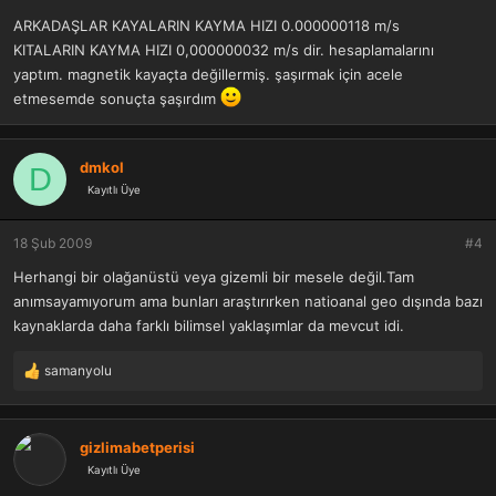
ARKADAŞLAR KAYALARIN KAYMA HIZI 0.000000118 m/s
KITALARIN KAYMA HIZI 0,000000032 m/s dir. hesaplamalarını
yaptım. magnetik kayaçta değillermiş. şaşırmak için acele
etmesemde sonuçta şaşırdım
dmkol
D
Kayıtlı Üye
18 Şub 2009
#4
Herhangi bir olağanüstü veya gizemli bir mesele değil.Tam
anımsayamıyorum ama bunları araştırırken natioanal geo dışında bazı
kaynaklarda daha farklı bilimsel yaklaşımlar da mevcut idi.
samanyolu
T
e
p
k
gizlimabetperisi
i
Kayıtlı Üye
l