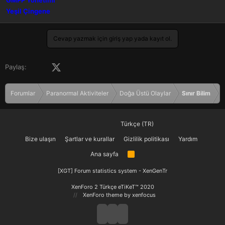
GMPP Yönetimi
Yeşil Çingene
Cevap yazmak için giriş yap yada kayıt ol.
Facebook
X (Twitter)
LinkedIn
Pinterest
Tumblr
WhatsApp
E-posta
Paylaş:
Forumlar
Paranormal Aktiviteler
Doğa Üstü Olaylar
Sınır Bilim
Türkçe (TR)
Bize ulaşın
Şartlar ve kurallar
Gizlilik politikası
Yardım
Ana sayfa
R
S
S
[XGT] Forum statistics system
- XenGenTr
XenForo 2 Türkçe eTiKeT™ 2020
XenForo theme
by xenfocus