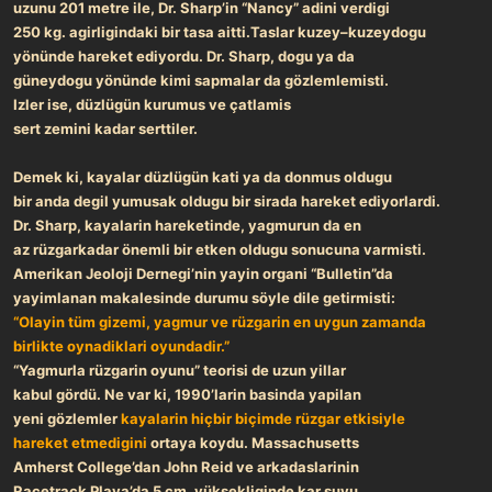
uzunu
201 metre ile,
Dr. Sharp’in “Nancy” adini verdigi
250 kg. agirligindaki bir tasa aitti.
Taslar kuzey–kuzeydogu
yönünde
hareket ediyordu. Dr. Sharp, dogu ya da
güneydogu
yönünde kimi sapmalar da gözlemlemisti.
Izler ise, düzlügün kurumus ve çatlamis
sert zemini kadar serttiler.
Demek ki, kayalar düzlügün kati ya da donmus oldugu
bir anda degil yumusak oldugu bir sirada hareket ediyorlardi.
Dr. Sharp, kayalarin hareketinde, yagmurun da en
az rüzgarkadar önemli bir etken oldugu sonucuna varmisti.
Amerikan Jeoloji Dernegi’nin yayin organi “Bulletin”da
yayimlanan makalesinde durumu söyle dile getirmisti:
“Olayin tüm gizemi, yagmur ve rüzgarin en uygun zamanda
birlikte oynadiklari oyundadir.”
“Yagmurla rüzgarin oyunu” teorisi de uzun yillar
kabul gördü. Ne var ki, 1990’larin basinda yapilan
yeni
gözlemler
kayalarin hiçbir biçimde rüzgar etkisiyle
hareket etmedigini
ortaya koydu. Massachusetts
Amherst College’dan John Reid
ve arkadaslarinin
Racetrack Playa’da
5 cm. yüksekliginde kar suyu