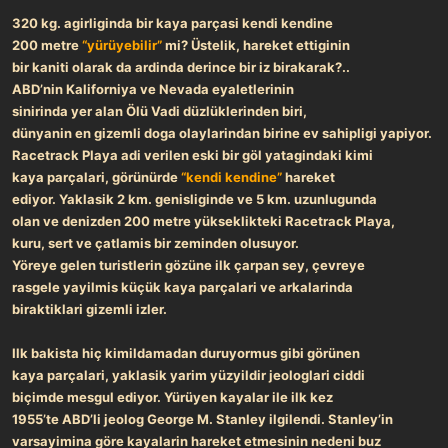
a
r
320 kg. agirliginda bir kaya parçasi kendi kendine
t
i
200 metre
“yürüyebilir”
mi? Üstelik, hareket ettiginin
a
h
n
i
bir kaniti olarak da ardinda derince bir iz birakarak?..
ABD’nin Kaliforniya ve Nevada eyaletlerinin
sinirinda yer alan Ölü Vadi düzlüklerinden biri,
dünyanin en gizemli doga olaylarindan birine ev sahipligi yapiyor.
Racetrack Playa adi verilen eski bir göl yatagindaki kimi
kaya parçalari, görünürde
“kendi kendine”
hareket
ediyor. Yaklasik 2 km. genisliginde ve 5 km. uzunlugunda
olan ve denizden 200 metre yükseklikteki Racetrack Playa,
kuru, sert ve çatlamis bir zeminden olusuyor.
Yöreye gelen turistlerin gözüne ilk çarpan sey, çevreye
rasgele yayilmis küçük kaya parçalari ve arkalarinda
biraktiklari gizemli izler.
Ilk bakista hiç kimildamadan duruyormus gibi görünen
kaya
parçalari, yaklasik yarim yüzyildir jeologlari ciddi
biçimde
mesgul ediyor. Yürüyen kayalar ile ilk kez
1955’te
ABD’li jeolog George M. Stanley ilgilendi. Stanley’in
varsayimina göre kayalarin hareket etmesinin nedeni buz