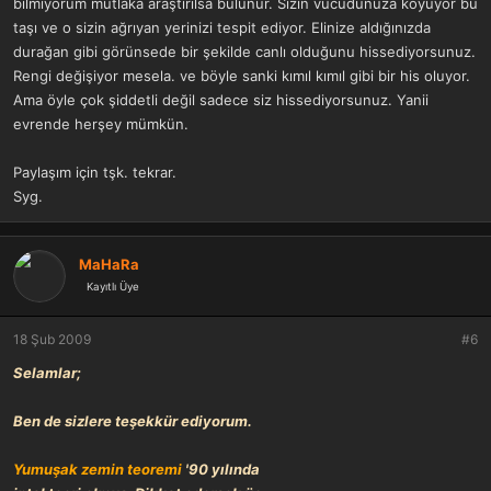
bilmiyorum mutlaka araştırılsa bulunur. Sizin vücudunuza koyuyor bu
taşı ve o sizin ağrıyan yerinizi tespit ediyor. Elinize aldığınızda
durağan gibi görünsede bir şekilde canlı olduğunu hissediyorsunuz.
Rengi değişiyor mesela. ve böyle sanki kımıl kımıl gibi bir his oluyor.
Ama öyle çok şiddetli değil sadece siz hissediyorsunuz. Yanii
evrende herşey mümkün.
Paylaşım için tşk. tekrar.
Syg.
MaHaRa
Kayıtlı Üye
18 Şub 2009
#6
Selamlar;
Ben de sizlere teşekkür ediyorum.
Yumuşak zemin teoremi
'90 yılında