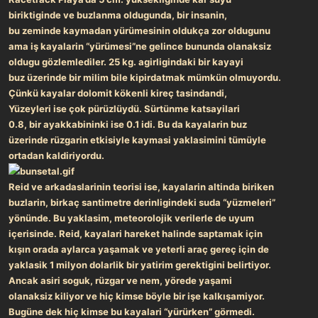
biriktiginde ve buzlanma
oldugunda, bir insanin,
bu
zeminde
kaymadan yürümesinin
oldukça zor oldugunu
ama iş
kayalarin “yürümesi”ne gelince bununda olanaksiz
oldugu gözlemlediler. 25 kg. agirligindaki
bir kayayi
buz
üzerinde bir milim bile kipirdatmak mümkün olmuyordu.
Çünkü kayalar dolomit kökenli kireç tasindandi,
Yüzeyleri ise çok pürüzlüydü. Sürtünme katsayilari
0.8,
bir ayakkabininki ise 0.1 idi. Bu da kayalarin buz
üzerinde
rüzgarin etkisiyle kaymasi yaklasimini tümüyle
ortadan
kaldiriyordu.
Reid ve arkadaslarinin teorisi ise, kayalarin altinda biriken
buzlarin, birkaç santimetre derinligindeki suda “yüzmeleri”
yönünde. Bu yaklasim, meteorolojik verilerle de uyum
içerisinde. Reid, kayalari hareket halinde saptamak için
kışın orada aylarca yaşamak ve yeterli araç gereç için de
yaklasik 1 milyon dolarlik bir yatirim gerektigini belirtiyor.
Ancak asiri soguk, rüzgar ve nem, yörede yaşami
olanaksiz kiliyor ve hiç kimse böyle bir işe kalkışamiyor.
Bugüne dek hiç kimse bu kayalari “yürürken” görmedi.