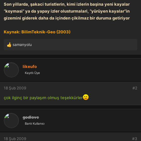
Son yillarda, şakaci turistlerin, kimi izlerin başina yeni kayalar
“koymasi” ya da yapay izler olusturmalari, “yürüyen kayalar”in
gizemini giderek daha da içinden çikilmaz bir duruma getiriyor
Kaynak: BilimTeknik-Geo (2003)
samanyolu
T
e
p
k
likeufo
i
Kayıtlı Üye
l
e
r
18 Şub 2009
#2
:
çok ilginç bir paylaşım olmuş teşekkürler
godlove
Banlı Kullanıcı
18 Şub 2009
#3