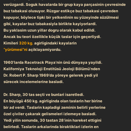
ve
rüzgardi. Soguk havalarda bir grup kaya parçasinin çevresinde
buz tabakasi olusuyor. Rüzgar estikçe buz tabakasi çevreden
kopuyor, böylece tipki bir yelkenlinin su yüzeyinde süzülmesi
gibi,
kayalar buz tabakasiyla birlikte kayiyorlardi.
Bu yaklasim uzun yillar dogru olarak kabul edildi.
Ancak bu teori özellikle küçük taslar için geçerliydi.
Kimileri
320 kg.
agirligindaki kayalarin
“yürümesi”ni
açiklayamiyordu.
1960’larda Racetrack Playa’nin ünü dünyaya yayildi.
Kaliforniya Teknoloji Enstitüsü Jeoloji Bölümü’nden
Dr. Robert P. Sharp 1969’da yöreye gelerek yedi yil
sürecek incelemelerine basladi.
Dr. Sharp, 30 tas seçti ve bunlari isaretledi.
En büyügü 450 kg. agirliginda olan taslarin her birine
bir ad verdi. Taslarin kapladigi zeminin belirli yerlerine
özel çiviler
çakarak gelismeleri izlemeye basladi.
Yedi yilin sonunda,
30 tastan 28’inin hareket ettigini
belirledi.
Taslarin arkalarinda biraktiklari izlerin en