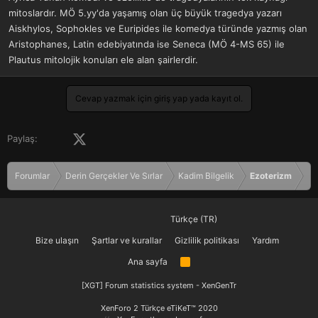
mitoslardır. MÖ 5.yy'da yaşamış olan üç büyük tragedya yazarı
Aiskhylos, Sophokles ve Euripides ile komedya türünde yazmış olan
Aristophanes, Latin edebiyatında ise Seneca (MÖ 4-MS 65) ile
Plautus mitolojik konuları ele alan şairlerdir.
Cevap yazmak için giriş yap yada kayıt ol.
Facebook
X (Twitter)
LinkedIn
Pinterest
Tumblr
WhatsApp
E-posta
Paylaş:
Forumlar
Derin Gerçekler Ve Sırlar
Kadim Bilgelik
Ezoterizm
Türkçe (TR)
Bize ulaşın
Şartlar ve kurallar
Gizlilik politikası
Yardım
Ana sayfa
R
S
S
[XGT] Forum statistics system
- XenGenTr
XenForo 2 Türkçe eTiKeT™ 2020