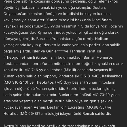
Penelope sabırla kocasının dönüşünü beklemiş, oğlu Telemakhos
büyümüş, babasını aramak için yolculuğa çıkmıştır. Destan,
Odysseus'un ülkesine dönüşü ve kendisini bekleyen karısına
kavuşmasıyla sona erer. Yunan mitolojisi hakkında ikinci önemli
kaynak Hesiodos'tur.MÖ.8.yy.da yaşamıştır. O da İonyalı'dır. Foça'nın
kuzeydoğusundaki Kyme şehrinde, yoksul bir çiftçinin oğlu olarak
dünyaya gelmiştir. Buradan Yunanistan'a göç etmiş, Helikon
yamaçlarında koyun güderken Musalar yani esin perileri ona şairlik
bağışlamışlardır. İşler ve Günler***ve Tanrıların Yaratılışı
(Theogonie) isimli iki uzun şiiri bulunmaktadır.Bunlar, Homeros
destanlarından sonra Yunan mitolojisinin en değerli kaynakları olarak
kabul edilir. MÖ.7.-6.yy.da Lesbos (Midilli) adasında yaşamış ilk
Yunan kadın şairi olan Sappho, Pindaros (MÖ 518-446), Kallimakhos
(MÖ 310-240) ve Theokritos (MÖ 3.yy başları) Yunan mitoslarını
işleyen diğer ünlü Yunan şairleridir. Eserlerinde mitosları işlemiş
Latin şairleri de bulunmaktadır. Bunların en ünlüsü MÖ 70-19 yılları
arasında yaşamış olan Vergilius'tur. Mitolojiye en geniş şekilde
kucaklayan eseri Aeneis Destanı'dır. Lucretius (MÖ.98-55) ve
Horatius (MÖ 65-8)'ta mitolojiyi işleyen ünlü Romalı şairlerdir.
Ayrıca Yunan komedi ve özellikle de tragedyalarının tek kaynağı