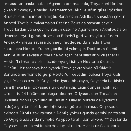
ordusunun başkomutanı Agamemnon arasında, Troya kenti önünde
çıkan bir kavgayla başlar. Agamemnon, Akhilleus'un güzel gözdesi
Briseis'i onun elinden almıştır. Buna kızan Akhilleus savaştan çekilir.
Annesi Thetis'in yalvarmaları üzerine Zeus da savaşın seyrini
Troyalılardan yana çevirir. Bunun üzerine Agamemnon Akhilleus'a bir
ricacılar heyeti gönderir ve ona Briseis'i geri vermeyi teklif eder.
Ancak Akhilleus savaşa dönmeyi reddeder. Bu sırada Troya
kahramanı Hektor, Yunan gemilerini yakmıştır. Dostunun ölümü
Akhilleus'un savaşa girmesine yolaçar. Yeni silahlarını kuşanarak
Hektor'la teke tek bir mücadeleye girişir ve Hektor'u öldürür.
Ölüsünü bir arabaya bağlayarak Troya çevresinde sürükletir.
Sonunda merhamete gelip Hektor'un cesedini babası Troya Kralı
yaşlı Priamos'a verir. Odysseia; İlyada bir olayın, Odysseia bir kişinin
yani Ithaka kralı Odysseus'un destanıdır. Latin dünyasındaki adı
Ulisex'tir. 24 bölümden oluşan destan, Odysseus'un Troya'dan
ülkesine dönüş yolculuğunu anlatır. Olaylar burada da İlyada'da
olduğu gibi belli bir kronolojik sıraya göre anlatılmaz. Odysseus
evinden 20 yıl uzak kalmıştır. Dönüş yolculuğunda gemisi parçalanır
ve Ogygia adasında nymphe Kalypso tarafından alıkonur**.Destanda
Odysseus'un ülkesi Ithaka'da olup bitenlerde ahlatılır.Sadık karısı