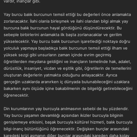
vardır, inançlar gibi.
Yay burcu balık burcunun temsil ettiği bu değerleri önce anlamakta
zorlanacaktır. İlahi olanla birleşmek ve ilahi olandan bilgi almak yay
burcuna balık burcunun hayal gördüğünü düşündürecektir. Bu
sebeple birbirlerini anlamakta ilk başta zorlanacaklar ve gerilim
yükselecektir. Yay burcu balık burcunun işaretlediği noktaya doğru
yolculuk yapmaya başladıkça balık burcunun temsil ettiği ilham ve
yüksek sezgi gibi unsurların zaman içinde evrim geçirmiş
öğretilerden meydana geldiğini ve inançların temelinde hak, adalet,
dürüstlük, insaniyet, vicdan ve eşitlik gibi, öğretilerin de temellerini
oluşturan değerlerin yatmakta olduğunu anlayacaktır. Ayrıca
gerçeğin uzaklarda aranırken iç dünyada bulunabileceğini uzaklara
bakarken aynı ölçüde içine bakabilmenin de bilgeliği getirebileceğini
öğrenecektir.
Din kurumlarının yay burcuyla anılmasının sebebi de bu yüzdendir.
Yay burcu yaşamın devamlılığı açısından ikizler burcuyla bilginin
genişlemeye etkisini, başak burcuyla kültürel hizmeti, balık burcuyla
bilgi-inanç bütünlüğünü öğrenecektir. Değişken burçlar arasındaki
karedeki krizi aşmanın diğer burçlar arasındaki kareden daha kolay