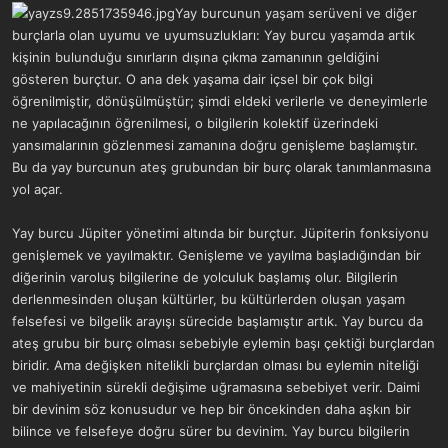
a
r
Yay burcunun yaşam serüveni ve diğer
t
i
burçlarla olan uyumu ve uyumsuzlukları: Yay burcu yaşamda artık
a
h
kişinin bulunduğu sınırların dışına çıkma zamanının geldiğini
n
i
gösteren burçtur. O ana dek yaşama dair içsel bir çok bilgi
öğrenilmiştir, dönüşülmüştür; şimdi eldeki verilerle ve deneyimlerle
ne yapılacağının öğrenilmesi, o bilgilerin kolektif üzerindeki
yansımalarının gözlenmesi zamanına doğru genişleme başlamıştır.
Bu da yay burcunun ateş grubundan bir burç olarak tanımlanmasına
yol açar.
Yay burcu Jüpiter yönetimi altında bir burçtur. Jüpiterin fonksiyonu
genişlemek ve yayılmaktır. Genişleme ve yayılma başladığından bir
diğerinin varoluş bilgilerine de yolculuk başlamış olur. Bilgilerin
derlenmesinden oluşan kültürler, bu kültürlerden oluşan yaşam
felsefesi ve bilgelik arayışı sürecide başlamıştır artık. Yay burcu da
ateş grubu bir burç olması sebebiyle eylemin başı çektiği burçlardan
biridir. Ama değişken nitelikli burçlardan olması bu eylemin niteliği
ve mahiyetinin sürekli değişime uğramasına sebebiyet verir. Daimi
bir devinim söz konusudur ve hep bir öncekinden daha aşkın bir
bilince ve felsefeye doğru sürer bu devinim. Yay burcu bilgilerin