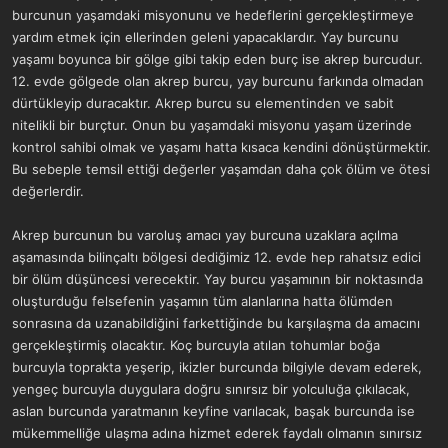
burcunun yaşamdaki misyonunu ve hedeflerini gerçekleştirmeye
yardım etmek için ellerinden geleni yapacaklardır. Yay burcunu
yaşamı boyunca bir gölge gibi takip eden burç ise akrep burcudur.
12. evde gölgede olan akrep burcu, yay burcunu farkında olmadan
dürtükleyip duracaktır. Akrep burcu su elementinden ve sabit
nitelikli bir burçtur. Onun bu yaşamdaki misyonu yaşam üzerinde
kontrol sahibi olmak ve yaşamı hatta kısaca kendini dönüştürmektir.
Bu sebeple temsil ettiği değerler yaşamdan daha çok ölüm ve ötesi
değerlerdir.
Akrep burcunun bu varoluş amacı yay burcuna uzaklara açılma
aşamasında bilinçaltı bölgesi dediğimiz 12. evde hep rahatsız edici
bir ölüm düşüncesi verecektir. Yay burcu yaşamının bir noktasında
oluşturduğu felsefenin yaşamın tüm alanlarına hatta ölümden
sonrasına da uzanabildiğini farkettiğinde bu karşılaşma da amacını
gerçekleştirmiş olacaktır. Koç burcuyla atılan tohumlar boğa
burcuyla toprakta yeşerip, ikizler burcunda bilgiyle devam ederek,
yengeç burcuyla duygulara doğru sınırsız bir yolculuğa çıkılacak,
aslan burcunda yaratmanın keyfine varılacak, başak burcunda ise
mükemmelliğe ulaşma adına hizmet ederek faydalı olmanın sınırsız