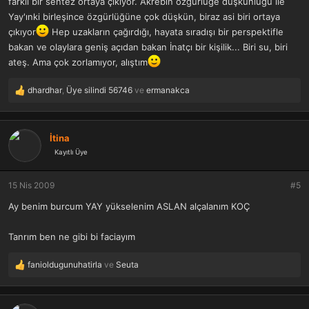
farklı bir sentez ortaya çıkıyor. Akrebin özgürlüğe düşkünlüğü ile
Yay'ınki birleşince özgürlüğüne çok düşkün, biraz asi biri ortaya
çıkıyor
Hep uzakların çağırdığı, hayata sıradışı bir perspektifle
bakan ve olaylara geniş açıdan bakan İnatçı bir kişilik... Biri su, biri
ateş. Ama çok zorlamıyor, alıştım
dhardhar
,
Üye silindi 56746
ve
ermanakca
T
e
p
k
İtina
i
Kayıtlı Üye
l
e
r
15 Nis 2009
#5
:
Ay benim burcum YAY yükselenim ASLAN alçalanım KOÇ
Tanrım ben ne gibi bi faciayım
fanioldugunuhatirla
ve
Seuta
T
e
p
k