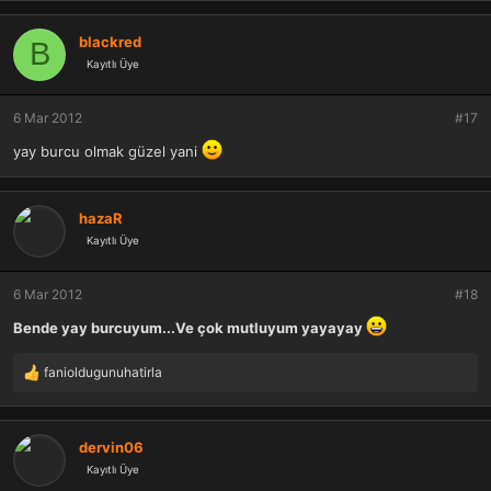
blackred
B
Kayıtlı Üye
6 Mar 2012
#17
yay burcu olmak güzel yani
hazaR
Kayıtlı Üye
6 Mar 2012
#18
Bende yay burcuyum...Ve çok mutluyum yayayay
fanioldugunuhatirla
T
e
p
k
dervin06
i
Kayıtlı Üye
l