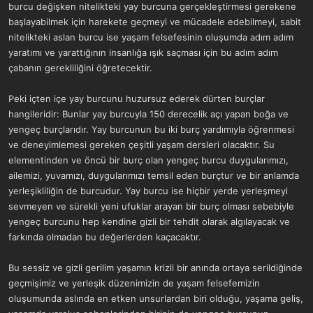
burcu değişken nitelikteki yay burcuna gerçekleştirmesi gerekene
başlayabilmek için harekete geçmeyi ve mücadele edebilmeyi, sabit
nitelikteki aslan burcu ise yaşam felsefesinin oluşumda adım adım
yaratımı ve yarattığının insanlığa ışık saçması için bu adım adım
çabanın gerekliliğini öğretecektir.
Peki içten içe yay burcunu huzursuz ederek dürten burçlar
hangileridir: Bunlar yay burcuyla 150 derecelik açı yapan boğa ve
yengeç burçlarıdır. Yay burcunun bu iki burç yardımıyla öğrenmesi
ve deneyimlemesi gereken çeşitli yaşam dersleri olacaktır. Su
elementinden ve öncü bir burç olan yengeç burcu duygularımızı,
ailemizi, yuvamızı, duygularımızı temsil eden burçtur ve bir anlamda
yerleşikliliğin de burcudur. Yay burcu ise hiçbir yerde yerleşmeyi
sevmeyen ve sürekli yeni ufuklar arayan bir burç olması sebebiyle
yengeç burcunu hep kendine gizli bir tehdit olarak algılayacak ve
farkında olmadan bu değerlerden kaçacaktır.
Bu sessiz ve gizli gerilim yaşamın krizli bir anında ortaya serildiğinde
geçmişimiz ve yerleşik düzenimizin de yaşam felsefemizin
oluşumunda aslında en etken unsurlardan biri olduğu, yaşama geliş,