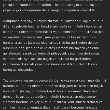
yolculukta zaten kendi felsefesini içinde taşıdığını ve bu sayede
yaşamın göründüğünden daha zengin olduğunu anlayacaktır.
Kütüphanelerin yay burcuyla anılması bu yüzdendir. Yay burcunun
diğer köşelerde bulunan kendisi gibi değişken nitelikli burçlardan
olan toprak elementinden başak ve su elementinden balık burçları
ile yaşamları boyunca sürtüşme yaşaması da kaçınılmazdır. Bu
burçlar arasında kare açı oluşmaktadır ve bu gerilimden de yay
burcunun değişken nitelik ve ateş elementinin faydalı yönlerini
geliştirecek, zararlı yönlerini törpüleyecek yaşam dersleri alması
muhtemeldir. Aynı şekilde başak ve balık da bu gerilimden
kendilerine düşecek yaşam derslerini alacaklardır. Kozmik kare
burda da işbaşındadır.
Yay burcuyla yaşamı boyunca sürtüşme yaşaması kaçınılmaz olan iki
burçtan biri toprak elementinden ve değişken bir burç olan başak
burcudur. İşte yay burcunun başak burcu ile deneyimleyeceği
dersler; Başak burcu değişken nitelikli burçlardan olup toprak
elementindendir. Ve yay burcunun sürekli yeni ufuklar araması ve
yeni keşiflerde bulunması düzen aşığı başak burcunu rahatsız