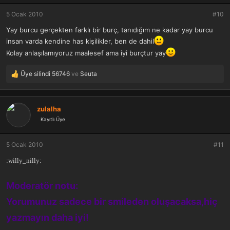
5 Ocak 2010
#10
Yay burcu gerçekten farklı bir burç, tanıdığım ne kadar yay burcu
insan varda kendine has kişilikler, ben de dahil
Kolay anlaşılamıyoruz maalesef ama iyi burçtur yay
Üye silindi 56746
ve
Seuta
T
e
p
k
zulalha
i
Kayıtlı Üye
l
e
r
5 Ocak 2010
#11
:
:willy_nilly:
Moderatör notu:
Yorumunuz sadece bir smileden oluşacaksa,hiç
yazmayın daha iyi!