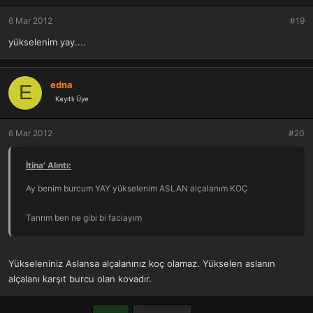
e
r
6 Mar 2012
#19
:
yükselenim yay....
edna
E
Kayıtlı Üye
6 Mar 2012
#20
İtina' Alıntı:
Ay benim burcum YAY yükselenim ASLAN alçalanım KOÇ
Tanrım ben ne gibi bi faciayım
Yükseleniniz Aslansa alçalanınız koç olamaz. Yükselen aslanın
alçalanı karşıt burcu olan kovadır.