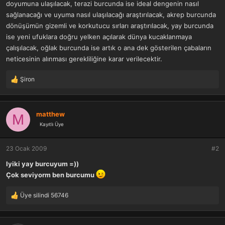
doyumuna ulaşılacak, terazi burcunda ise ideal dengenin nasıl
sağlanacağı ve uyuma nasıl ulaşılacağı araştırılacak, akrep burcunda
dönüşümün gizemli ve korkutucu sırları araştırılacak, yay burcunda
ise yeni ufuklara doğru yelken açılarak dünya kucaklanmaya
çalışılacak, oğlak burcunda ise artık o ana dek gösterilen çabaların
neticesinin alınması gerekliliğine karar verilecektir.
Şiron
T
e
p
k
matthew
M
i
Kayıtlı Üye
l
e
r
23 Ocak 2009
#2
:
Iyiki yay burcuyum =))
Çok seviyorm ben burcumu
Üye silindi 56746
T
e
p