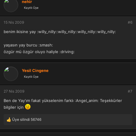
nehir
i
Kayıtlı Üye
l
e
r
15 Nis 2009
#6
:
benim ikisine yay :willy_nilly::willy_nilly::willy_nilly::willy_nilly:
yaşasın yay burcu :smash:
özgür mü özgür oluyo haliyle :driving:
Yesil Cingene
Kayıtlı Üye
27 Nis 2009
#7
Ben de Yay'ım fakat yükselenim farklı :Angel_anim: Teşekkürler
bilgiler için
Üye silindi 56746
T
e
p