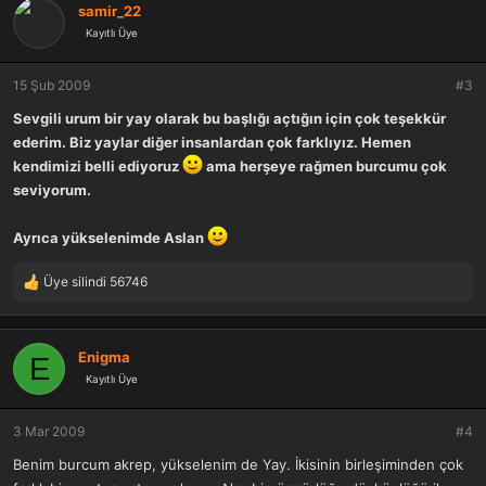
k
samir_22
i
Kayıtlı Üye
l
e
r
15 Şub 2009
#3
:
Sevgili urum bir yay olarak bu başlığı açtığın için çok teşekkür
ederim. Biz yaylar diğer insanlardan çok farklıyız. Hemen
kendimizi belli ediyoruz
ama herşeye rağmen burcumu çok
seviyorum.
Ayrıca yükselenimde Aslan
Üye silindi 56746
T
e
p
k
Enigma
E
i
Kayıtlı Üye
l
e
r
3 Mar 2009
#4
:
Benim burcum akrep, yükselenim de Yay. İkisinin birleşiminden çok