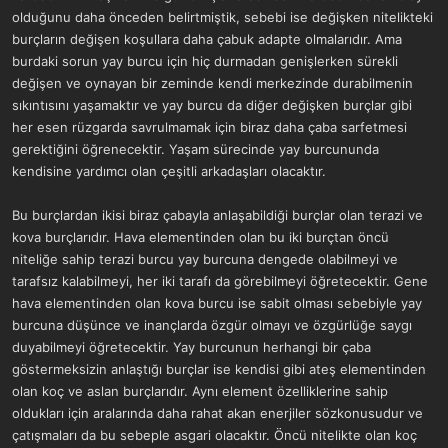
olduğunu daha önceden belirtmiştik, sebebi ise değişken nitelikteki
burçların değişen koşullara daha çabuk adapte olmalarıdır. Ama
burdaki sorun yay burcu için hiç durmadan genişlerken sürekli
değişen ve oynayan bir zeminde kendi merkezinde durabilmenin
sıkıntısını yaşamaktır ve yay burcu da diğer değişken burçlar gibi
her esen rüzgarda savrulmamak için biraz daha çaba sarfetmesi
gerektiğini öğrenecektir. Yaşam sürecinde yay burcununda
kendisine yardımcı olan çeşitli arkadaşları olacaktır.
Bu burçlardan ikisi biraz çabayla anlaşabildiği burçlar olan terazi ve
kova burçlarıdır. Hava elementinden olan bu iki burçtan öncü
niteliğe sahip terazi burcu yay burcuna dengede olabilmeyi ve
tarafsız kalabilmeyi, her iki tarafı da görebilmeyi öğretecektir. Gene
hava elementinden olan kova burcu ise sabit olması sebebiyle yay
burcuna düşünce ve inançlarda özgür olmayı ve özgürlüğe saygı
duyabilmeyi öğretecektir. Yay burcunun herhangi bir çaba
göstermeksizin anlaştığı burçlar ise kendisi gibi ateş elementinden
olan koç ve aslan burçlarıdır. Aynı element özelliklerine sahip
oldukları için aralarında daha rahat akan enerjiler sözkonusudur ve
çatışmaları da bu sebeple asgari olacaktır. Öncü nitelikte olan koç