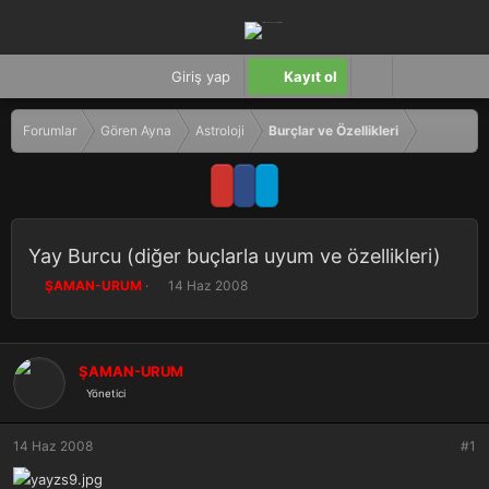
Giriş yap
Kayıt ol
Forumlar
Gören Ayna
Astroloji
Burçlar ve Özellikleri
Yay Burcu (diğer buçlarla uyum ve özellikleri)
K
B
ŞAMAN-URUM
14 Haz 2008
o
a
n
ş
b
l
u
a
ŞAMAN-URUM
y
n
Yönetici
u
g
b
ı
a
ç
14 Haz 2008
#1
ş
t
l
a