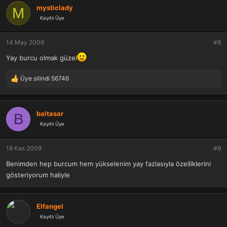
k
mysticlady
M
i
Kayıtlı Üye
l
e
r
14 May 2009
#8
:
Yay burcu olmak güzel
Üye silindi 56746
T
e
p
k
baltasar
B
i
Kayıtlı Üye
l
e
r
18 Kas 2009
#9
:
Benimden hep burcum hem yükselenim yay fazlasıyla özelliklerini
gösteriyorum haliyle
Elfangel
Kayıtlı Üye