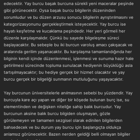
edecektir. Yay burcu başak burcuna sürekli yeni maceralar peşinde
gibi görünecektir. Oysa başak burcu bilgilerin düzeninden
sorumludur ve bu düzen arzusu sonucu bilgilerin ayrıştırılmasını ve
kategorizasyonunu gerçekleştirmek isteyecektir. Yay burcu ise
hayatı keşfetme ve kucaklama peşindedir. Her yeri görmeli her
düzenle karşılaşmalıdır. Çünkü bu sayede bilgeleşme süreci
başlayacaktır. Bu sebeple bu iki burcun varoluş amacı çakışacak ve
aralarında gerilim yaşanacaktır. Bu karşılaşma tamamlandığında her
bilginin kendi içinde düzenlenmesi, işlenmesi ve sunuma hazır hale
getirilmesi sürecinde topluma sunulacak hediyenin büyüklüğü asla
tartışılmayacaktır; bu hediye gerçek bir hizmet olacaktır ve yay
burcu gerçek bir bilgeliği sunmanın mutluluğunu yaşayacaktır.
Yay burcunun üniversitelerle anılmasının sebebi bu yüzdendir. Yay
burcuyla kare açı yapan ve diğer bir köşede bulunan burç ise, su
elementinden ve değişken niteliğe sahip balık burcudur. Yay
burcunun aksine balık burcu bilgiden oluşmayan, gözle
görülemeyen ve tamamen sezgisel olarak edinilen bilgilerden
bahsedecek ve bu durum yay burcu için başlangıçta oldukça
anlamsız görünecektir. Bazen nerden geldiği belli olmayan bilgiler