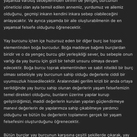
yaşamda varoluş sebeplerinden birinin de yengeç burcunun
yöneticisi olan ayla temsil edilen annemiz, yurdumuz ve ailemiz
olduğunu, geçmişi inkarın kendini inkara sebep olabileceğini
anlayacaktır. Ve ayrıca yaşamda bir aile oluşturabilmenin de en
yaşamsal felsefe olduğunu öğrenecektir.
Yay burcunu içten içe huzursuz eden bir diğer burç ise toprak
elementinden boğa burcudur. Boğa maddeye bağımlı burçlardan
biridir ve o da yengeç burcu gibi yerleşikliği sever, bu sebeple onun
varlığı da yay burcu için gizli bir tehdit unsuru olmaya devam
edecektir. Boğa burcu toprak elementinden ve sabit nitelikli bir burç
olması sebebiyle yay burcunun sahip olduğu değerlerle ciddi bir
uyumsuzluk hissedilecektir. Aralarındaki gerilim krizli bir anda ortaya
serildiğinde yay burcu sahip olunan değerlerin yaşam felsefemizin
temel direkleri olduğunu, bunların üzerine yapılar kurup
geliştirdiğimizi, maddi değerlerin kurulan yapıları güçlendirmeye
manevi değerlerin de yapılarımıza sahip çıkabilmeye yardımcı
olduğunu ve bütün bu değerlerin toplamının gerçek bir yaşam
felsefesini oluşturduğunu öğrenecektir.
Bütün burçlar yay burcunun karşısına çeşitli şekillerde çıkarak, yay