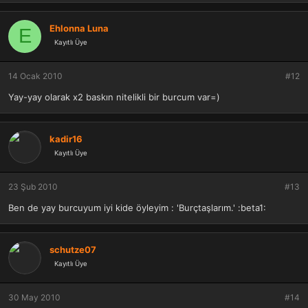
Ehlonna Luna
E
Kayıtlı Üye
14 Ocak 2010
#12
Yay-yay olarak x2 baskın nitelikli bir burcum var=)
kadir16
Kayıtlı Üye
23 Şub 2010
#13
Ben de yay burcuyum iyi kide öyleyim : 'Burçtaşlarım.' :beta1:
schutze07
Kayıtlı Üye
30 May 2010
#14