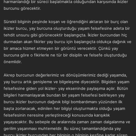
harmanlandığı bir süreci başlatmakta olduğundan karşısında ikizler
burcunu görecektir.
Sürekli bilginin peşinde koşan ve öğrendiğini aktaran bir burç olan
ikizler burcu, yay burcuna oluşturduğu yaşam felsefesine adeta bir
tehdit unsuru gibi görünecektir başlangıçta. İkizler burcundan hiç
durmadan akan fikirler yay burcu için başlangıçta oldukça dağınık ve
bir amaca hizmet etmeyen bir görüntü verecektir. Çünkü yay
burcuna göre o fikirlerle ne tür bir disiplin ve felsefe oluşturduğu
önemlidir.
Akrep burcunun değerlerimiz ve dönüşümlerimiz dediği yaşamda,
yay burcu artık genişleme ve bilgeleşme diyecektir. Bilgiden yaşam
felsefesine giden yol ikizler- yay ekseninde paylaşıma açılır. Bütün
bilgileri harmanlayarak bundan bir yaşam felsefesi belirleyen yay
burcu ikizler burcunun dağınık bilgi bombardımanı yüzünden ilk
başta zorlanacak, edinilen her bilgiyi oluşturmakta olduğu yaşam
felsefesinin neresine yerleştireceği konusunda karışıklık
yaşayacaktır. Bu sebeple de aralarında zaman zaman dalgalanma ve
gerilim yaşanması muhtemeldir. Bu süreç tamamlandığında yay
burcu ikizler burcundan her bilginin o bilginin keşfine kadar süren