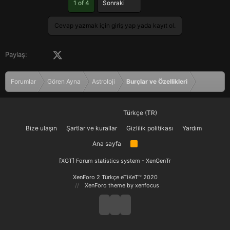
Son
1 of 4
Sonraki
Cevap yazmak için giriş yap yada kayıt ol.
Facebook
X (Twitter)
LinkedIn
Pinterest
Tumblr
WhatsApp
E-posta
Paylaş:
Forumlar
Gören Ayna
Astroloji
Burçlar ve Özellikleri
Türkçe (TR)
Bize ulaşın
Şartlar ve kurallar
Gizlilik politikası
Yardım
Ana sayfa
R
S
S
[XGT] Forum statistics system
- XenGenTr
XenForo 2 Türkçe eTiKeT™ 2020
XenForo theme
by xenfocus