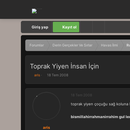
Giriş yap
Kayıt ol
Forumlar
Derin Gerçekler Ve Sırlar
Havas İlmi
R
Toprak Yiyen İnsan İçin
K
B
aris
18 Tem 2008
o
a
n
ş
b
l
18 Tem 2008
u
a
y
n
toprak yiyen çoçuğu sağ koluna b
u
g
b
ı
a
ç
bismillahirrahmanirrahim gul le
ş
t
l
a
aris