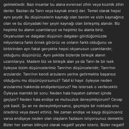
gelmektedir. Bazı insanlar bu alana evrensel zihin veya kozmik zihin
derler. Bazıları da Tanrı veya kaynak enerji der. Temel olarak hepsi
aynı şeydir. Bu düşüncelerin kaynağı olan benim ve sizin kaynağınız
olan ve bu dünyadaki her şeyin kaynağı olan birleşmiş alandır. Biz
hepimiz bu alanın uzantılarıyız ve hepimiz bu alanla biriz.
Okyanusları ve dalgaları düşünün dalgaları gördüğümüzde
milyonlarca farklı örnek görürüz ve onların farklı olduğunu ve
birbirinden ayrı fakat gerçekte hepsi okyanusun uzantılarıdır;
olduğunu düşünürüz. Aynı şekilde bizlerde birleşik alanın
uzantılarıyız. Madem biz ve birleşik alan ya da Tanrı ile bir isek
öyleyse bizim düşüncelerimiz Tanrı’nın düşünceleridir; Tanrı’nın
arzularıdır. Tanrı’nın kendi arzularını yerine getirmekte başarısız
olduğunu mu düşünüyorsunuz? Tabiî ki hayır. öyleyse neden
arzularımız hakkında endişeleniyoruz? Ne istersek o verilecektir.
Öyleyse mantıklı bir soru: Neden hala hayatım zahmet içinde
geçiyor? Neden hala endişe ve mutsuzluk deneyimliyorum? Cevap
çok basit. Şu an ne deneyimliyorsanız, geçmişte bir noktada onu
istediniz veya davet ettiniz. Ne zaman endişe ve kaygı düşünceniz
varsa endişeye neden olan olayların fazlasını istiyorsunuz demektir.
Bizler her zaman bilinçsiz olarak negatif şeyler isteriz. Bizler negatif