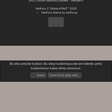
[XGT] Forum statistics system
- XenGenTr
XenForo 2 Türkçe eTiKeT™ 2020
XenForo theme
by xenfocus
Bu site çerezler kullanır. Bu siteyi kullanmaya devam ederek çerez
kullanımımızı kabul etmiş olursunuz.
Kabul
Daha fazla bilgi edin…
Forumlar
Neler Yeni
Giriş Yap
Kayıt Ol