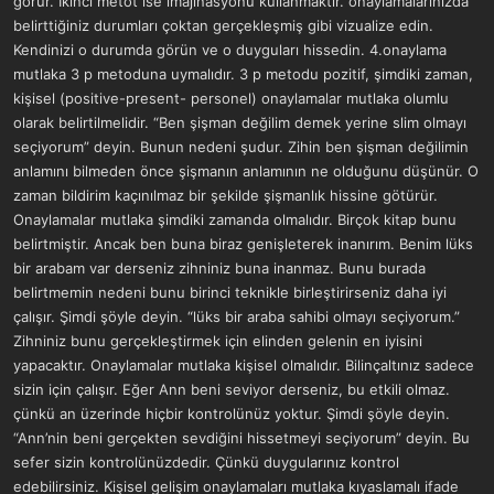
görür. İkinci metot ise imajinasyonu kullanmaktır. onaylamalarınızda
belirttiğiniz durumları çoktan gerçekleşmiş gibi vizualize edin.
Kendinizi o durumda görün ve o duyguları hissedin. 4.onaylama
mutlaka 3 p metoduna uymalıdır. 3 p metodu pozitif, şimdiki zaman,
kişisel (positive-present- personel) onaylamalar mutlaka olumlu
olarak belirtilmelidir. “Ben şişman değilim demek yerine slim olmayı
seçiyorum” deyin. Bunun nedeni şudur. Zihin ben şişman değilimin
anlamını bilmeden önce şişmanın anlamının ne olduğunu düşünür. O
zaman bildirim kaçınılmaz bir şekilde şişmanlık hissine götürür.
Onaylamalar mutlaka şimdiki zamanda olmalıdır. Birçok kitap bunu
belirtmiştir. Ancak ben buna biraz genişleterek inanırım. Benim lüks
bir arabam var derseniz zihniniz buna inanmaz. Bunu burada
belirtmemin nedeni bunu birinci teknikle birleştirirseniz daha iyi
çalışır. Şimdi şöyle deyin. “lüks bir araba sahibi olmayı seçiyorum.”
Zihniniz bunu gerçekleştirmek için elinden gelenin en iyisini
yapacaktır. Onaylamalar mutlaka kişisel olmalıdır. Bilinçaltınız sadece
sizin için çalışır. Eğer Ann beni seviyor derseniz, bu etkili olmaz.
çünkü an üzerinde hiçbir kontrolünüz yoktur. Şimdi şöyle deyin.
“Ann’nin beni gerçekten sevdiğini hissetmeyi seçiyorum” deyin. Bu
sefer sizin kontrolünüzdedir. Çünkü duygularınız kontrol
edebilirsiniz. Kişisel gelişim onaylamaları mutlaka kıyaslamalı ifade