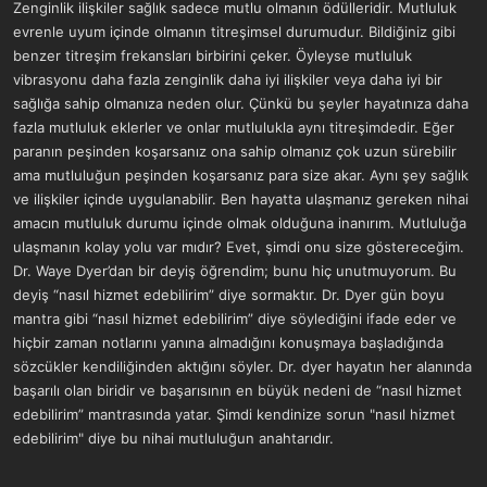
Zenginlik ilişkiler sağlık sadece mutlu olmanın ödülleridir. Mutluluk
evrenle uyum içinde olmanın titreşimsel durumudur. Bildiğiniz gibi
benzer titreşim frekansları birbirini çeker. Öyleyse mutluluk
vibrasyonu daha fazla zenginlik daha iyi ilişkiler veya daha iyi bir
sağlığa sahip olmanıza neden olur. Çünkü bu şeyler hayatınıza daha
fazla mutluluk eklerler ve onlar mutlulukla aynı titreşimdedir. Eğer
paranın peşinden koşarsanız ona sahip olmanız çok uzun sürebilir
ama mutluluğun peşinden koşarsanız para size akar. Aynı şey sağlık
ve ilişkiler içinde uygulanabilir. Ben hayatta ulaşmanız gereken nihai
amacın mutluluk durumu içinde olmak olduğuna inanırım. Mutluluğa
ulaşmanın kolay yolu var mıdır? Evet, şimdi onu size göstereceğim.
Dr. Waye Dyer’dan bir deyiş öğrendim; bunu hiç unutmuyorum. Bu
deyiş “nasıl hizmet edebilirim” diye sormaktır. Dr. Dyer gün boyu
mantra gibi “nasıl hizmet edebilirim” diye söylediğini ifade eder ve
hiçbir zaman notlarını yanına almadığını konuşmaya başladığında
sözcükler kendiliğinden aktığını söyler. Dr. dyer hayatın her alanında
başarılı olan biridir ve başarısının en büyük nedeni de “nasıl hizmet
edebilirim” mantrasında yatar. Şimdi kendinize sorun "nasıl hizmet
edebilirim" diye bu nihai mutluluğun anahtarıdır.