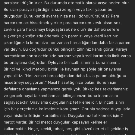
paralarını düşünürler. Bu durumda otomatik olarak acıya neden olur.
Bu sizin paraya iliştirdiğiniz sizi zengin veya fakir yapan bu
duygudur. Bunu kendi avantajınıza nasıl döndürürsünüz? Para
harcarken acı hissetmek yerine para harcarken zevk hissetsek,
zevkle para harcamayı bağdaştırsak ne olur? Bir dahaki sefere
alışverişe çıktığınızda ödemek için paranızı veya kredi kartınız
çıkardığınızda kendinize her zaman harcadığımdan daha fazla param
var deyin. Bu doğrudur çünkü bilinçaltı zihniniz kanıtı görür. Parayı
harcadıktan sonra cebinizde paranız veya kredi kartınızda limit varsa
bu onaylama doğrudur. Öyleyse bilinçaltı zihniniz buna inanır...
Birinci ve ikinci metodu birbiri ile kaynaştırıp şöyle bir onaylama
yapabiliriz. “Her zaman harcadığımdan daha fazla param olduğunu
hissetmeyi seçiyorum.” Nasıl hissettiğinize bakın. Bunun için
defalarca onaylama yapmanıza gerek yok. Birkaç kez tekrarlamanız
ve gerçek hayatta kanıtlanması bilinçaltınızın buna inanmasını
sağlayacaktır. Onaylama duygularınız tetiklemelidir. Bilinçaltı zihin
için bir gerçekte o kelimelerle konuşmaz. Onunla sadece duygularla
veya hislerle iletişim kurabilirsiniz. Duygularınız tetiklemek için 2
metot vardır. Birinci metot duyguları kapsayan kelimeler
kullanmaktır. Neşe, zevkli, rahat, hoş gibi sözcükler etkili şekilde iş