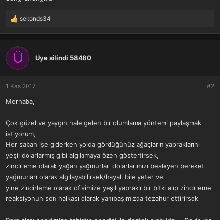
sekonds34
T
e
p
k
Ü
i
Üye silindi 58480
l
e
r
1 Kas 2017
#2
:
Merhaba,
Çok güzel ve yaygın hale gelen bir olumlama yöntemi paylaşmak
istiyorum,
Her sabah işe giderken yolda gördüğünüz ağaçların yapraklarını
yeşil dolarlarmış gibi algılamaya özen göstertirsek,
zincirleme olarak yağan yağmurları dolarlarımızı besleyen bereket
yağmurları olarak algılayabilirsek/hayali bile yeter ve
yine zincirleme olarak ofisimize yeşil yapraklı bir bitki alıp zincirleme
reaksiyonun son halkası olarak yanıbaşımızda tezahür ettirirsek