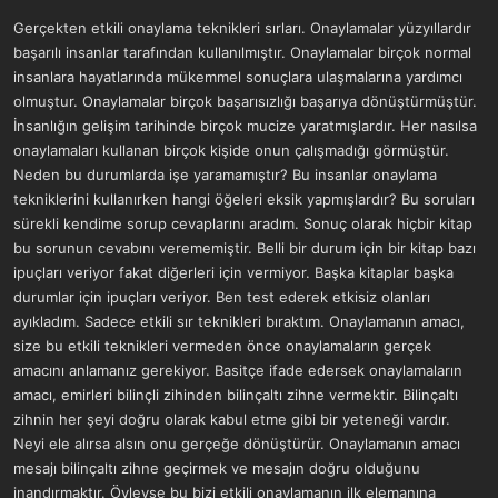
Gerçekten etkili onaylama teknikleri sırları. Onaylamalar yüzyıllardır
başarılı insanlar tarafından kullanılmıştır. Onaylamalar birçok normal
insanlara hayatlarında mükemmel sonuçlara ulaşmalarına yardımcı
olmuştur. Onaylamalar birçok başarısızlığı başarıya dönüştürmüştür.
İnsanlığın gelişim tarihinde birçok mucize yaratmışlardır. Her nasılsa
onaylamaları kullanan birçok kişide onun çalışmadığı görmüştür.
Neden bu durumlarda işe yaramamıştır? Bu insanlar onaylama
tekniklerini kullanırken hangi öğeleri eksik yapmışlardır? Bu soruları
sürekli kendime sorup cevaplarını aradım. Sonuç olarak hiçbir kitap
bu sorunun cevabını verememiştir. Belli bir durum için bir kitap bazı
ipuçları veriyor fakat diğerleri için vermiyor. Başka kitaplar başka
durumlar için ipuçları veriyor. Ben test ederek etkisiz olanları
ayıkladım. Sadece etkili sır teknikleri bıraktım. Onaylamanın amacı,
size bu etkili teknikleri vermeden önce onaylamaların gerçek
amacını anlamanız gerekiyor. Basitçe ifade edersek onaylamaların
amacı, emirleri bilinçli zihinden bilinçaltı zihne vermektir. Bilinçaltı
zihnin her şeyi doğru olarak kabul etme gibi bir yeteneği vardır.
Neyi ele alırsa alsın onu gerçeğe dönüştürür. Onaylamanın amacı
mesajı bilinçaltı zihne geçirmek ve mesajın doğru olduğunu
inandırmaktır. Öyleyse bu bizi etkili onaylamanın ilk elemanına