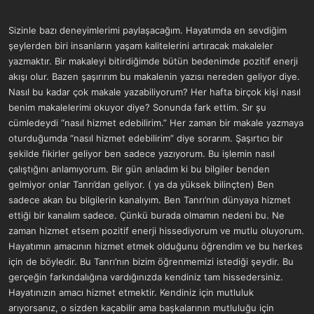
Sizinle bazı deneyimlerimi paylaşacağım. Hayatımda en sevdiğim
şeylerden biri insanların yaşam kalitelerini artıracak makaleler
yazmaktır. Bir makaleyi bitirdiğimde bütün bedenimde pozitif enerji
akışı olur. Bazen şaşırırım bu makalenin yazısı nereden geliyor diye.
Nasıl bu kadar çok makale yazabiliyorum? Her hafta birçok kişi nasıl
benim makalelerimi okuyor diye? Sonunda fark ettim. Sır şu
cümledeydi “nasıl hizmet edebilirim.” Her zaman bir makale yazmaya
oturduğumda “nasıl hizmet edebilirim” diye sorarım. Şaşırtıcı bir
şekilde fikirler geliyor ben sadece yazıyorum. Bu işlemin nasıl
çalıştığını anlamıyorum. Bir gün anladım ki bu bilgiler benden
gelmiyor onlar Tanrı’dan geliyor. ( ya da yüksek bilinçten) Ben
sadece akan bu bilgilerin kanalıyım. Ben Tanrı’nın dünyaya hizmet
ettiği bir kanalım sadece. Çünkü burada olmamın nedeni bu. Ne
zaman hizmet etsem pozitif enerji hissediyorum ve mutlu oluyorum.
Hayatımın amacının hizmet etmek olduğunu öğrendim ve bu herkes
için de böyledir. Bu Tanrı’nın bizim öğrenmemizi istediği şeydir. Bu
gerçeğin farkındalığına vardığınızda kendiniz tam hissedersiniz.
Hayatınızın amacı hizmet etmektir. Kendiniz için mutluluk
arıyorsanız, o sizden kaçabilir ama başkalarının mutluluğu için