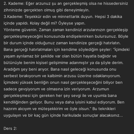
2. Kademe: Eğer arzunuz şu an gerçekleşmiş olsa ne hissedersiniz
zihninizde gerçekten olmuş gibi deneyimleyin.
3.Kademe: Teşekkür edin ve minnettarlık duyun. Hepsi 3 dakika
içinde yapıldı. Kolay değil mi? Öyleyse yapın.
Yönteme güvenin. Zaman zaman kendinizi arzularınızın gerçekleşip
gerçekleşmeyeceğini konusunda endişelenirken bulursunuz. Böyle
bir durum içinde olduğunuz zaman kendinize gerçeği hatırlatın.
Bana gerçeği hatırlatmaları için kendime söylediğim şeyler: “İçimdeki
yaşam ayrılamaz bir şekilde var olan bütün hayatla bağlıdır ve
bütünüyle benim kişisel gelişimime adanmıştır ya da şöyle derim.
Aradığım şey beni arıyor. Bana nasıl geleceği konusunda onu
serbest bırakıyorum ve kalbimin arzusu üzerine odaklanıyorum.
İçimdeki yüksek benliğin onun nasıl gerçekleşeceğini biliyor ben
sadece gevşiyorum ve olmasına izin veriyorum. Arzumun
gerçekleşmesi için gereken her şey sevgi ile ve uyumla bana
kendiliğinden geliyor. Bunu veya daha iyisini kabul ediyorum. Ben
hazırım alıcıyım ve müteşekkirim ve öyle olsun.” Bu teknikleri
uygulayın ve bir kaç gün içinde harikulade sonuçlar alacaksınız...
Ders 2: