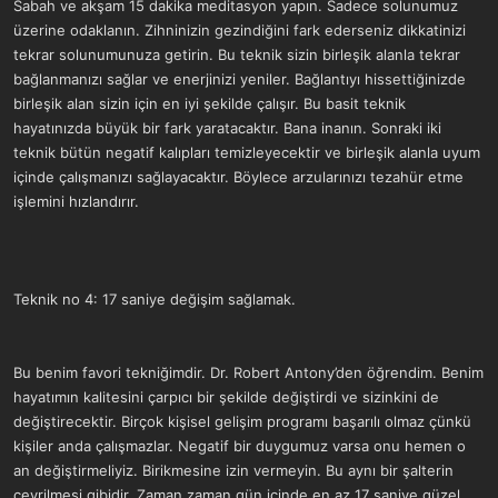
Sabah ve akşam 15 dakika meditasyon yapın. Sadece solunumuz
üzerine odaklanın. Zihninizin gezindiğini fark ederseniz dikkatinizi
tekrar solunumunuza getirin. Bu teknik sizin birleşik alanla tekrar
bağlanmanızı sağlar ve enerjinizi yeniler. Bağlantıyı hissettiğinizde
birleşik alan sizin için en iyi şekilde çalışır. Bu basit teknik
hayatınızda büyük bir fark yaratacaktır. Bana inanın. Sonraki iki
teknik bütün negatif kalıpları temizleyecektir ve birleşik alanla uyum
içinde çalışmanızı sağlayacaktır. Böylece arzularınızı tezahür etme
işlemini hızlandırır.
Teknik no 4: 17 saniye değişim sağlamak.
Bu benim favori tekniğimdir. Dr. Robert Antony’den öğrendim. Benim
hayatımın kalitesini çarpıcı bir şekilde değiştirdi ve sizinkini de
değiştirecektir. Birçok kişisel gelişim programı başarılı olmaz çünkü
kişiler anda çalışmazlar. Negatif bir duygumuz varsa onu hemen o
an değiştirmeliyiz. Birikmesine izin vermeyin. Bu aynı bir şalterin
çevrilmesi gibidir. Zaman zaman gün içinde en az 17 saniye güzel