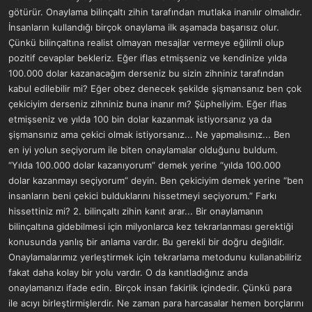
götürür. Onaylama bilinçaltı zihin tarafından mutlaka inanılır olmalıdır.
İnsanların kullandığı birçok onaylama ilk aşamada başarısız olur.
Çünkü bilinçaltına realist olmayan mesajlar vermeye eğilimli olup
pozitif cevaplar bekleriz. Eğer iflas etmişseniz ve kendinize yılda
100.000 dolar kazanacağım derseniz bu sizin zihniniz tarafından
kabul edilebilir mi? Eğer obez denecek şekilde şişmansanız ben çok
çekiciyim derseniz zihniniz buna inanır mı? Şüpheliyim. Eğer iflas
etmişseniz ve yılda 100 bin dolar kazanmak istiyorsanız ya da
şişmansınız ama çekici olmak istiyorsanız... Ne yapmalısınız... Ben
en iyi yolun seçiyorum ile biten onaylamalar olduğunu buldum.
“Yılda 100.000 dolar kazanıyorum” demek yerine “yılda 100.000
dolar kazanmayı seçiyorum” deyin. Ben çekiciyim demek yerine “ben
insanların beni çekici bulduklarını hissetmeyi seçiyorum.” Farkı
hissettiniz mi? 2. bilinçaltı zihin kanıt arar... Bir onaylamanın
bilinçaltına gidebilmesi için milyonlarca kez tekrarlanması gerektiği
konusunda yanlış bir anlama vardır. Bu gerekli bir doğru değildir.
Onaylamalarımız yerleştirmek için tekrarlama metodunu kullanabiliriz
fakat daha kolay bir yolu vardır. O da kanıtladığınız anda
onaylamanızı ifade edin. Birçok insan fakirlik içindedir. Çünkü para
ile acıyı birleştirmişlerdir. Ne zaman para harcasalar hemen borçlarını