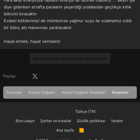
Para akışı enerjimize tabiatın enerjisi ile destek olabiliriz ... Beyin işe
diye giderken etrafta paraların yeşerdiği yolallardan geçtikçe kıtlık
bilincini kıracaktır
Evdeki bitkilerimizi de mümkünse yağmur suyu ile sulamamız ciddi
bir bilinç altı manevrası yaratacaktır.
Hayal etmek, hayat vermektir
Cevap yazmak için giriş yap yada kayıt ol.
Facebook
X (Twitter)
LinkedIn
Pinterest
Tumblr
WhatsApp
E-posta
Paylaş:
Forumlar
Kişisel Değişim
Kişisel Değişim Terapileri
Kuantum
Türkçe (TR)
Bize ulaşın
Şartlar ve kurallar
Gizlilik politikası
Yardım
Ana sayfa
R
S
S