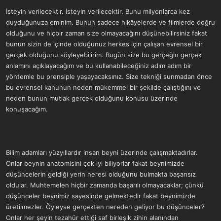
a
r
İsteyin verilecektir. İsteyin verilecektir. Bunu milyonlarca kez
t
i
duyduğunuza eminim. Bunun sadece hikâyelerde ve filmlerde doğru
a
h
n
i
olduğunu ve hiçbir zaman size olmayacağını düşünebilirsiniz fakat
bunun sizin de içinde olduğunuz herkes için çalışan evrensel bir
gerçek olduğunu söyleyebilirim. Bugün size bu gerçeğin gerçek
anlamını açıklayacağım ve bu kullanabileceğiniz adım adım bir
yöntemle bu prensiple yaşayacaksınız. Size tekniği sunmadan önce
bu evrensel kanunun neden mükemmel bir şekilde çalıştığını ve
neden bunun mutlak gerçek olduğunu konusu üzerinde
konuşacağım.
Bilim adamları yüzyıllardır insan beyni üzerinde çalışmaktadırlar.
Onlar beynin anatomisini çok iyi biliyorlar fakat beynimizde
düşüncelerin geldiği yerin neresi olduğunu bulmakta başarısız
oldular. Muhtemelen hiçbir zamanda başarılı olmayacaklar; çünkü
düşünceler beynimiz sayesinde gelmektedir fakat beynimizde
üretilmezler. Öyleyse gerçekten nereden geliyor bu düşünceler?
Onlar her şeyin tezahür ettiği saf birleşik zihin alanından