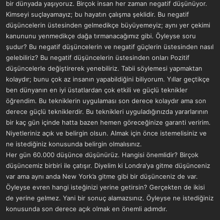
bir dünyada yaşıyoruz. Birçok insan her zaman negatif düşünüyor.
Kimseyi suçlayamayız; bu hayatın çalışma şeklidir. Bu negatif
düşüncelerin üstesinden gelmedikçe büyüyemeyiz; aynı yer çekimi
kanununu yenmedikçe dağa tırmanacağımız gibi. Öyleyse soru
şudur? Bu negatif düşüncelerin ve negatif güçlerin üstesinden nasıl
gelebiliriz? Bu negatif düşüncelerin üstesinden onları Pozitif
düşüncelerle değiştirerek yenebiliriz. Tabii söylemesi yapmaktan
kolaydır; bunu çok az insanın yapabildiğini biliyorum. Yıllar geçtikçe
ben dünyanın en iyi üstatlardan çok etkili ve güçlü teknikler
öğrendim. Bu tekniklerin uygulaması son derece kolaydır ama son
derece güçlü tekniklerdir. Bu teknikleri uyguladığınızda yararlarının
bir kaç gün içinde hatta bazen hemen göreceğinize garanti veririm.
Niyetleriniz açık ve belirgin olsun. Almak için önce istemelisiniz ve
ne istediğiniz konusunda belirgin olmalısınız.
Her gün 60.000 düşünce düşünürüz. Hangisi önemlidir? Birçok
düşüncemiz birbiri ile çatışır. Diyelim ki Londra’ya gitme düşünceniz
var ama aynı anda New York’a gitme gibi bir düşünceniz de var.
Öyleyse evren hangi isteğinizi yerine getirsin? Gerçekten de ikisi
de yerine gelmez. Yani bir sonuç alamazsınız. Öyleyse ne istediğiniz
konusunda son derece açık olmak en önemli adımdır.