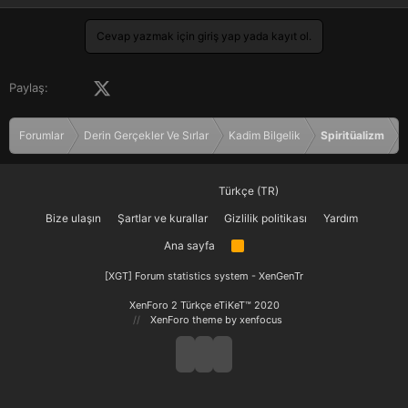
Cevap yazmak için giriş yap yada kayıt ol.
Facebook
X (Twitter)
LinkedIn
Pinterest
Tumblr
WhatsApp
E-posta
Paylaş:
Forumlar
Derin Gerçekler Ve Sırlar
Kadim Bilgelik
Spiritüalizm
Türkçe (TR)
Bize ulaşın
Şartlar ve kurallar
Gizlilik politikası
Yardım
Ana sayfa
R
S
S
[XGT] Forum statistics system
- XenGenTr
XenForo 2 Türkçe eTiKeT™ 2020
XenForo theme
by xenfocus