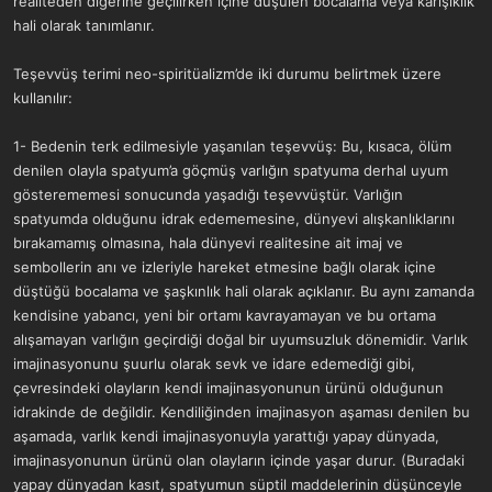
realiteden diğerine geçilirken içine düşülen bocalama veya karışıklık
a
r
hali olarak tanımlanır.
t
i
a
h
n
i
Teşevvüş terimi neo-spiritüalizm’de iki durumu belirtmek üzere
kullanılır:
1- Bedenin terk edilmesiyle yaşanılan teşevvüş: Bu, kısaca, ölüm
denilen olayla spatyum’a göçmüş varlığın spatyuma derhal uyum
gösterememesi sonucunda yaşadığı teşevvüştür. Varlığın
spatyumda olduğunu idrak edememesine, dünyevi alışkanlıklarını
bırakamamış olmasına, hala dünyevi realitesine ait imaj ve
sembollerin anı ve izleriyle hareket etmesine bağlı olarak içine
düştüğü bocalama ve şaşkınlık hali olarak açıklanır. Bu aynı zamanda
kendisine yabancı, yeni bir ortamı kavrayamayan ve bu ortama
alışamayan varlığın geçirdiği doğal bir uyumsuzluk dönemidir. Varlık
imajinasyonunu şuurlu olarak sevk ve idare edemediği gibi,
çevresindeki olayların kendi imajinasyonunun ürünü olduğunun
idrakinde de değildir. Kendiliğinden imajinasyon aşaması denilen bu
aşamada, varlık kendi imajinasyonuyla yarattığı yapay dünyada,
imajinasyonunun ürünü olan olayların içinde yaşar durur. (Buradaki
yapay dünyadan kasıt, spatyumun süptil maddelerinin düşünceyle