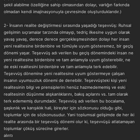
şekil alabilme özelliğine sahip olmasından dolayı, varlığın farkında
olmadan kendi imajinasyonuyla çevresinde oluşturduklarıdır.)
2- İnsanın realite değiştirmesi sırasında yaşadığı teşevvüş: Ruhsal
gelişimin sıçramalar tarzında olmayıp, tedriç ilkesine uygun olarak
yavaş yavaş, derece derece gerçekleşmesinden dolayı her insan
yeni realitesine birdenbire ve tümüyle uyum gösteremez, bir geçiş
dönemi yaşar. Teşevvüş adı verilen bu geçiş dönemindeki insan ne
yeni realitesine birdenbire ve tam anlamıyla uyum gösterebilir, ne
de eski realitesini birdenbire ve tam anlamıyla terk edebilir.
Teşevvüş dönemine yeni realitesine uyum göstermeye çalışan
insanın uyumsuzluk dönemi de denebilir. Teşevvüşteki kişi yeni
realitesinin bilgi ve prensiplerini henüz hazmedememiş ve eski
realitesinin düşünme alışkanlıklarını, bakış açılarını vs. tam olarak
terk edememiş durumdadır. Teşevvüş adı verilen bu bocalama,
şaşkınlık ve karışıklık hali, bireyler için sözkonusu olduğu gibi,
toplumlar için de sözkonusudur. Yani toplumsal gelişimde de her iki
realite arasında bir teşevvüş dönemi olur ki, teşevvüşü atlatamayan
toplumlar çöküş sürecine girerler.
alıntı