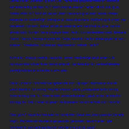
Gerekli işleri yapmak için bir türlü harekete geçemememizin sebebini
a
r
kendimize hiç sorduk mu? Motivasyonumuzun neden eksik olduğunu
t
i
merak ettik mi? Aslında bu soruların cevabını günümüz insanı merak
a
h
n
i
etmekte ve tembelliğin sebeplerini araştırmaktadır. Hattâ birçok insan bu
problemin çözümü adına birtakım seminerlere katılmakta, özel kurslar
almaktadır. Bizden önce yaşayanların da bu tür problemleri vardı. Meselâ
Birinci Dünya Savaşı öncesinde Doğu Anadolu'da bir alime şöyle bir soru
sorulur: "Tembellik zindanına düşmemizin sebebi nedir?"
Alimin bu soruya verdiği cevapta, insanı tembelliğe sevk eden ruh
pozisyonlarını birer birer tespit ederek, bunlara Kur'ân ve hadîslerden
yaptığı iktibaslarla ilâçlar sunmuştur.
Onları, insanın himmetini engellemek için uğraşan düşmanlar olarak
vasıf-landırır. Bir savaş meydanı tasviri yapıp, o meydanda bir savaş
manzarası çizer. Bu manzarada insanın himmeti, şevk atına binmiş bir
savaşçıdır. Sekiz adet düşman da himmete hücum etmek için hazırdır.
Ona göre,"Hayat bir faaliyet ve harekettir. Şevk ise, matiyyesidir (bineği,
taşıtı). Bundan sonra metin şu şekilde gelişerek devam eder: İşte
himmetiniz şevke binip hayat meydanına çıktığı vakit: