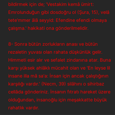
bildirmek için de; 'Vestakim kemâ ümirt:
Emrolunduğun gibi dosdoğru ol (Şura, 15), velâ
tete'mmer âlâ seyyid: Efendine efendi olmaya
çalışma.' hakikati ona gönderilmelidir.
8- Sonra bütün zorlukların anası ve bütün
rezaletin yuvası olan rahata düşkünlük gelir.
Himmeti esir alır ve sefalet zindanına atar. Buna
karşı yüksek ahlâklı mücahit olan ve 'En leyse lil
insane illa mâ sa'a: İnsan için ancak çalıştığının
karşılığı vardır.' (Necm, 39) silâhını o sihirbaz
cellâda gönderiniz. İnsanın fıtratı hareket üzere
olduğundan, insanoğlu için meşakkatte büyük
rahatlık vardır.