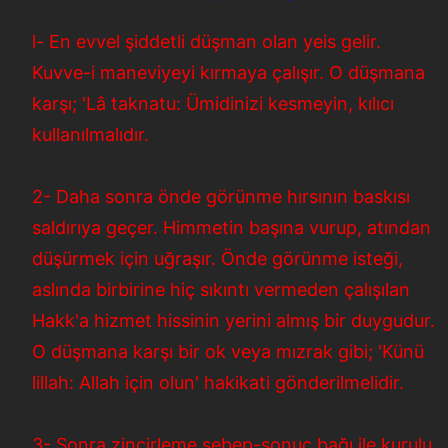
l- En evvel şiddetli düşman olan yeis gelir.
Kuvve-i maneviyeyi kırmaya çalışır. O düşmana
karşı; 'Lâ taknatu: Ümidinizi kesmeyin, kılıcı
kullanılmalıdır.
2- Daha sonra önde görünme hırsının baskısı
saldırıya geçer. Himmetin başına vurup, atından
düşürmek için uğraşır. Önde görünme isteği,
aslında birbirine hiç sıkıntı vermeden çalışılan
Hakk'a hizmet hissinin yerini almış bir duygudur.
O düşmana karşı bir ok veya mızrak gibi; 'Künü
lillah: Allah için olun' hakikati gönderilmelidir.
3- Sonra zincirleme sebep-sonuç bağı ile kurulu