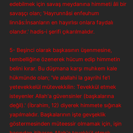
edebilmek için savaş meydanına himmeti âli bir
savaşçı olan; 'Hayrunnâsi enfeuhum
linnâs:İnsanların en hayırlısı onlara faydalı
olandır.' hadis-i şerifi çıkarılmalıdır.
5- Beşinci olarak başkasının üşenmesine,
tembelliğine özenerek hücum edip himmetin
belini kırar. Bu düşmana karşı muhkem kale
hükmünde olan; 'Ve alallahi la gayrihi fe'l
yetevekkelül mütevekkilin: Tevekkül etmek
isteyenler Allah'a güvensinler (başkalarına
değil).' (İbrahim, 12) diyerek himmete sığınak
yapılmalıdır. Başkalarının işte gevşeklik
göstermesinden müteessir olmamak için, işin
başından itibaren Allah'a tevekkül etmek