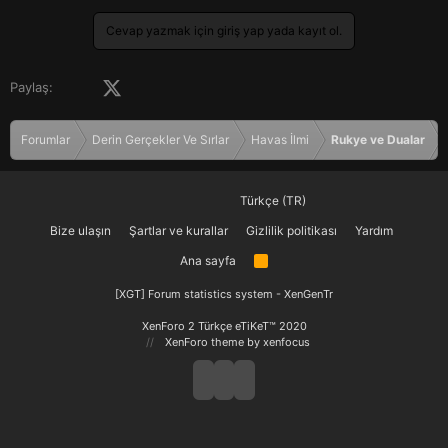
Cevap yazmak için giriş yap yada kayıt ol.
Facebook
X (Twitter)
LinkedIn
Pinterest
Tumblr
WhatsApp
E-posta
Paylaş:
Forumlar
Derin Gerçekler Ve Sırlar
Havas İlmi
Rukye ve Dualar
Türkçe (TR)
Bize ulaşın
Şartlar ve kurallar
Gizlilik politikası
Yardım
Ana sayfa
R
S
S
[XGT] Forum statistics system
- XenGenTr
XenForo 2 Türkçe eTiKeT™ 2020
XenForo theme
by xenfocus