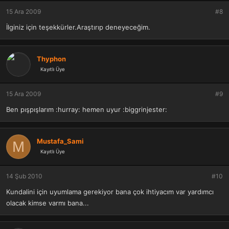
15 Ara 2009
#8
İlginiz için teşekkürler.Araştırıp deneyeceğim.
Thyphon
Kayıtlı Üye
15 Ara 2009
#9
Ben pışpışlarım :hurray: hemen uyur :biggrinjester:
Mustafa_Sami
M
Kayıtlı Üye
14 Şub 2010
#10
Kundalini için uyumlama gerekiyor bana çok ihtiyacım var yardımcı
olacak kimse varmı bana...