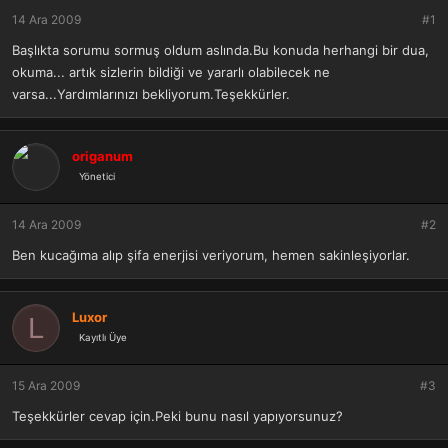
ş
t
14 Ara 2009
l
a
#1
a
r
Başlıkta sorumu sormuş oldum aslında.Bu konuda herhangi bir dua,
t
i
okuma... artık sizlerin bildiği ve yararlı olabilecek ne
a
h
n
i
varsa...Yardımlarınızı bekliyorum.Teşekkürler.
origanum
Yönetici
14 Ara 2009
#2
Ben kucağıma alıp şifa enerjisi veriyorum, hemen sakinleşiyorlar.
Luxor
L
Kayıtlı Üye
15 Ara 2009
#3
Teşekkürler cevap için.Peki bunu nasıl yapıyorsunuz?