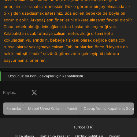
enerjinin sizi rahatsız etmesidir. Gözle görünür birşey olmasada siz
o kişiden uzaklaşmak istersiniz. Söz edilen bebekte de böyle bir
sorun olabilir. Arkadaşların önerilerini dikkate alırsanız faydalı olabilir.
Daha bebek olduğu için ağlamaktan başka bir seçeneği yok.
Kalabalıktan uzak tutmaya çalışın, nefes aldığı ortamı kötü
kokulardan vs. arındırın, bebeğe fiziksel olarak değilde daha çok
ruhsal olarak yaklaşmaya çalışın. Tabi bunlardan önce "Hayatta en
hakiki mürşit ilimdir." sözünü görmezden gelmeyip bi doktora
başvurmanızı öneririm..
Üzgünüz bu konu cevaplar için kapatılmıştır...
Facebook
X (Twitter)
LinkedIn
Pinterest
Tumblr
WhatsApp
E-posta
Paylaş:
Forumlar
Mabet Üyesi Kullanım Paneli
Cevap Verilip Kapatılmış Sorula
Türkçe (TR)
Bize ulaşın
Şartlar ve kurallar
Gizlilik politikası
Yardım