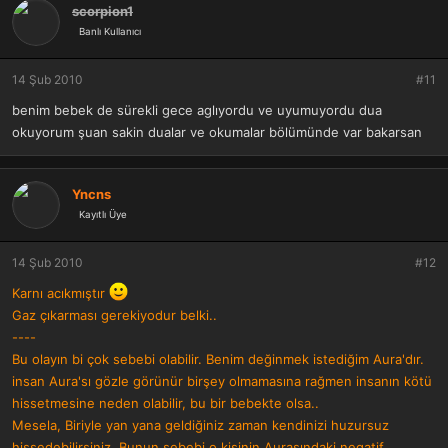
scorpion1
Banlı Kullanıcı
14 Şub 2010
#11
benim bebek de sürekli gece aglıyordu ve uyumuyordu dua
okuyorum şuan sakin dualar ve okumalar bölümünde var bakarsan
Yncns
Kayıtlı Üye
14 Şub 2010
#12
Karnı acıkmıştır
Gaz çıkarması gerekiyodur belki..
----
Bu olayın bi çok sebebi olabilir. Benim değinmek istediğim Aura'dır.
insan Aura'sı gözle görünür birşey olmamasına rağmen insanın kötü
hissetmesine neden olabilir, bu bir bebekte olsa..
Mesela, Biriyle yan yana geldiğiniz zaman kendinizi huzursuz
hissedebilirsiniz. Bunun sebebi o kişinin Aurasındaki negatif