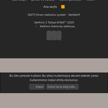
Ana sayfa
R
S
S
[XGT] Forum statistics system
- XenGenTr
XenForo 2 Türkçe eTiKeT™ 2020
XenForo theme
by xenfocus
Bu site çerezler kullanır. Bu siteyi kullanmaya devam ederek çerez
kullanımımızı kabul etmiş olursunuz.
Kabul
Daha fazla bilgi edin…
Forumlar
Neler Yeni
Giriş Yap
Kayıt Ol