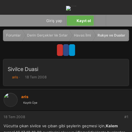
Giriş yap
Kayıt ol
Forumlar
Derin Gerçekler Ve Sırlar
Havas İlmi
Rukye ve Dualar
Sivilce Duasi
K
B
aris
18 Tem 2008
o
a
n
ş
b
l
aris
u
a
Kayıtlı Üye
y
n
u
g
b
ı
18 Tem 2008
#1
a
ç
ş
t
Vücutta çıkan sivilce ve çıban gibi şeylerin geçmesi için,
Kalem
l
a