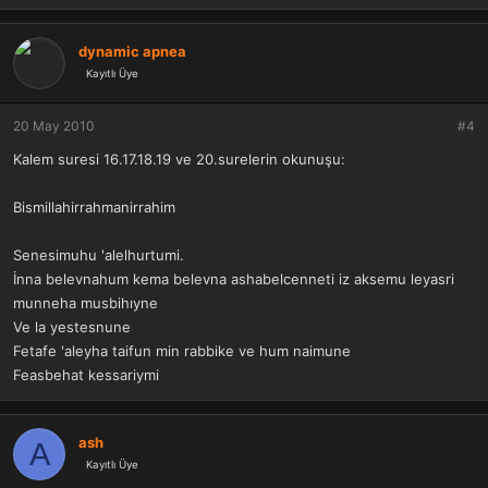
dynamic apnea
Kayıtlı Üye
20 May 2010
#4
Kalem suresi 16.17.18.19 ve 20.surelerin okunuşu:
Bismillahirrahmanirrahim
Senesimuhu 'alelhurtumi.
İnna belevnahum kema belevna ashabelcenneti iz aksemu leyasri
munneha musbihıyne
Ve la yestesnune
Fetafe 'aleyha taifun min rabbike ve hum naimune
Feasbehat kessariymi
ash
A
Kayıtlı Üye