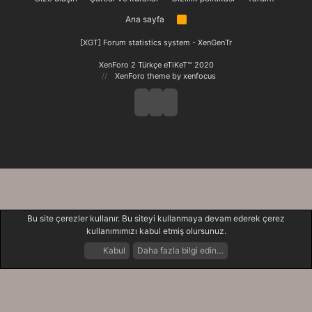
Ana sayfa
R
S
S
[XGT] Forum statistics system
- XenGenTr
XenForo 2 Türkçe eTiKeT™ 2020
XenForo theme
by xenfocus
Bu site çerezler kullanır. Bu siteyi kullanmaya devam ederek çerez
kullanımımızı kabul etmiş olursunuz.
Kabul
Daha fazla bilgi edin…
Forumlar
Neler Yeni
Giriş Yap
Kayıt Ol