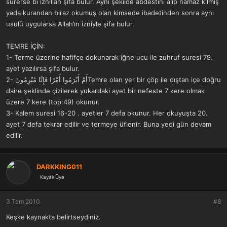
sürerse bi iznillah şifa bulur. Aynı şekilde abdestini alıp namaz kılmış
yada kurandan biraz okumuş olan kimsede ibadetinden sonra aynı
usulü uygularsa Allah’ın izniyle şifa bulur.
TEMRE İÇİN:
1- Terme üzerine hafifçe dokunarak iğne ucu ile zuhruf suresi 79.
ayet yazılırsa şifa bulur.
2- أَمْ أَبْرَمُوا أَمْرًا فَإِنَّا مُبْرِمُونَTemre olan yer bir çöp ile dıştan içe doğru
daire şeklinde çizilerek yukardaki ayet bir nefeste 7 kere olmak
üzere 7 kere (top:49) okunur.
3- Kalem suresi 16-20 . ayetler 7 defa okunur. Her okuyuşta 20.
ayet 7 defa tekrar edilir ve termeye üflenir. Buna yedi gün devam
edilir.
DARKKING011
Kayıtlı Üye
3 Tem 2010
#8
Keşke kaynakta belirtseydiniz.