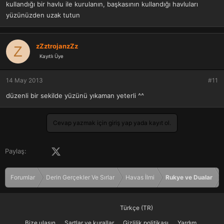
kullandığı bir havlu ile kurulanın, başkasının kullandığı havluları
yüzünüzden uzak tutun
zZztrojanzZz
Z
Kayıtlı Üye
14 May 2013
#11
düzenli bir sekilde yüzünü yıkaman yeterli ^^
Cevap yazmak için giriş yap yada kayıt ol.
Facebook
X (Twitter)
LinkedIn
Pinterest
Tumblr
WhatsApp
E-posta
Paylaş:
Forumlar
Derin Gerçekler Ve Sırlar
Havas İlmi
Rukye ve Dualar
Türkçe (TR)
Bize ulaşın
Şartlar ve kurallar
Gizlilik politikası
Yardım