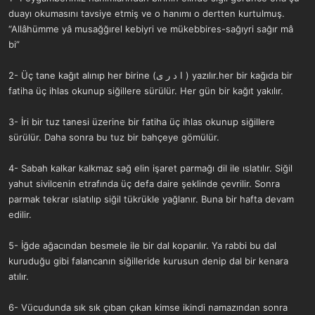
duayı okumasını tavsiye etmiş ve o hanımı o dertten kurtulmuş.
“Allâhümme yâ musağğırel kebiyri ve mükebbires-sağıyri sağır mâ
bi”
2- Üç tane kağıt alınıp her birine (ا د ر ى ) yazılır.her bir kağıda bir
fatiha üç ihlas okunup siğillere sürülür. Her gün bir kağıt yakılır.
3- İri bir tuz tanesi üzerine bir fatiha üç ihlas okunup siğillere
sürülür. Daha sonra bu tuz bir bahçeye gömülür.
4- Sabah kalkar kalkmaz sağ elin işaret parmağı dil ile ıslatılır. Siğil
yahut sivilcenin etrafında üç defa daire şeklinde çevrilir. Sonra
parmak tekrar ıslatılıp siğil tükrükle yağlanır. Buna bir hafta devam
edilir.
5- İğde ağacından besmele ile bir dal koparılır. Ya rabbi bu dal
kuruduğu gibi falancanın siğilleride kurusun denip dal bir kenara
atılır.
6- Vücudunda sık sık çıban çıkan kimse ikindi namazından sonra