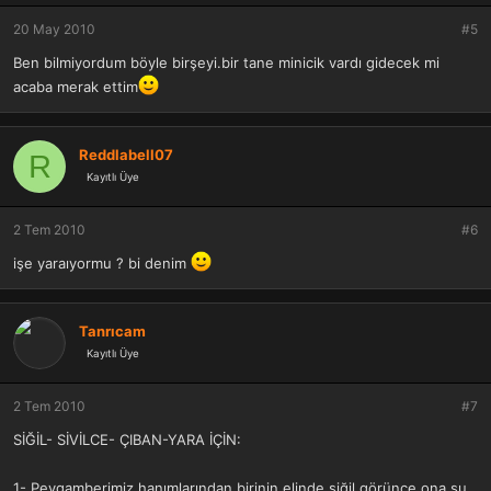
20 May 2010
#5
Ben bilmiyordum böyle birşeyi.bir tane minicik vardı gidecek mi
acaba merak ettim
Reddlabell07
R
Kayıtlı Üye
2 Tem 2010
#6
işe yaraıyormu ? bi denim
Tanrıcam
Kayıtlı Üye
2 Tem 2010
#7
SİĞİL- SİVİLCE- ÇIBAN-YARA İÇİN:
1- Peygamberimiz hanımlarından birinin elinde siğil görünce ona şu