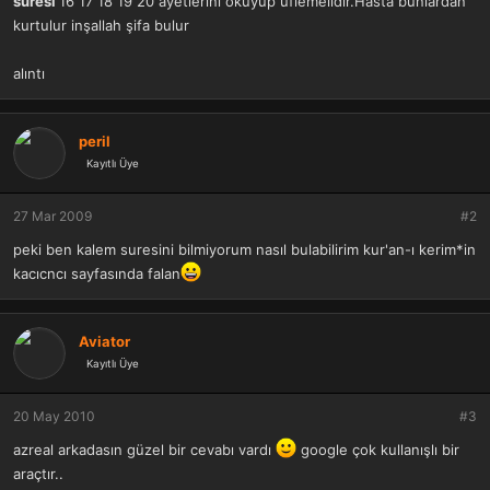
suresi
16 17 18 19 20 ayetlerini okuyup üflemelidir.Hasta bunlardan
a
r
kurtulur inşallah şifa bulur
t
i
a
h
n
i
alıntı
peril
Kayıtlı Üye
27 Mar 2009
#2
peki ben kalem suresini bilmiyorum nasıl bulabilirim kur'an-ı kerim*in
kacıcncı sayfasında falan
Aviator
Kayıtlı Üye
20 May 2010
#3
azreal arkadasın güzel bir cevabı vardı
google çok kullanışlı bir
araçtır..