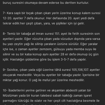
buruç suresini okumaya devam ederse bu dertten kurtulur.
7- Kara saplı bir bıçak çıban çıkan yerin üzerine konup kalem suresi
12-20. ayetler 7 defa okunur. Her defasında 20. ayet yedi defa
tekrar edilir.her çeşit çıban, yara, ve şişlikler için iyi gelir.
8- Temiz bir tabağa ali imran suresi 151. ayet ile fetih suresinin son
ayetleri yazılır. Eğer vücutta çıban yada vücudun dışında yara varsa
bu yazı zeytin yağı ile silinip yaraların üstüne sürülür. Eğer yaralar
içte ise, o zaman ayetler zemzem, gülsuyu yada memba suyu ile
silinir ve su bir kaba konup aynı ayetler 28 er defa okunup üç gün
içilir. Hastalığın şiddetine göre bu işlem 3-5-7 defa yapılır.
9- Ssivilce, çıban yada siğil üzerine tâhâ suresi 105,106,107. ayetler
okuyarak meshedilir. Veya bu ayetler bir tabağa yazılır. İçerisine bir
miktar yağ konur. O yağ ile ma’lul yer üzerine meshedilir.
10- İbadetlerini yerine getiren ve akşamları abdestli yatan bir
Müslüman yada bir kuran talebesi sabah kalktığı zaman işaret
parmağını tükrüğü ile ıslatır ve her çeşit cilt hastalığına besmele ile