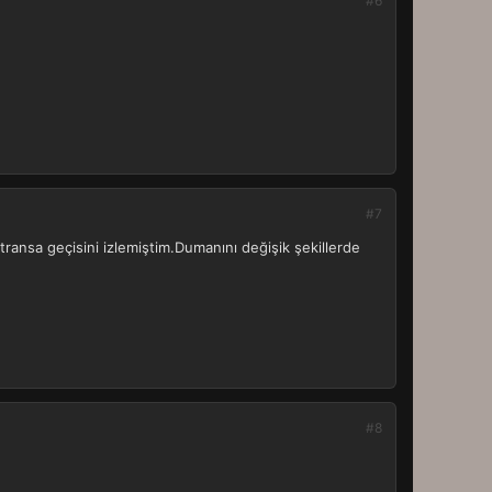
#6
#7
ransa geçisini izlemiştim.Dumanını değişik şekillerde
#8