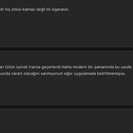
ir hiç etkisi kalmaz değil mi sigaranın.
arı tütün içerek transa geçerlerdi.Hatta modern bir şamanında bu usulle t
sunda zararlı olacağını sanmıyorum eğer uygulamada belirtilmemişse.