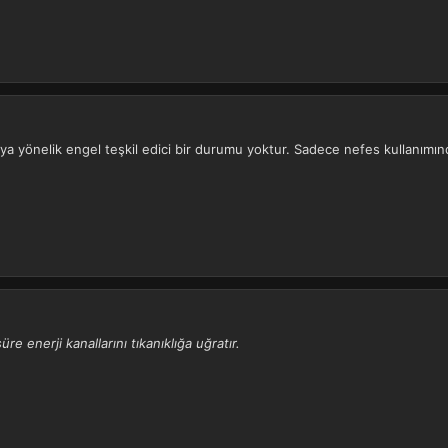
a yönelik engel teşkil edici bir durumu yoktur. Sadece nefes kullanımın
re enerji kanallarını tıkanıklığa uğratır.