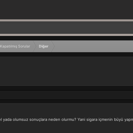
 Kapatılmış Sorular
Diğer
 yada olumsuz sonuçlara neden olurmu? Yani sigara içmenin büyü yapmay