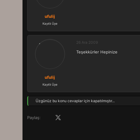
ufulij
Kayıtlı Üye
26 Ara 2009
Teşekkürler Hepinize
ufulij
Kayıtlı Üye
Üzgünüz bu konu cevaplar için kapatılmıştır...
Facebook
X (Twitter)
LinkedIn
Pinterest
Tumblr
WhatsApp
E-posta
Paylaş: