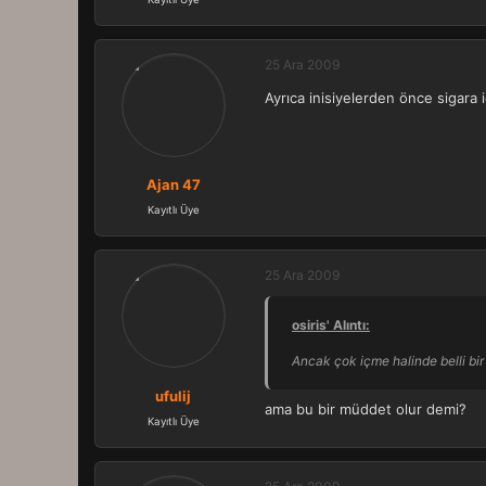
25 Ara 2009
Ayrıca inisiyelerden önce sigara 
Ajan 47
Kayıtlı Üye
25 Ara 2009
osiris' Alıntı:
Ancak çok içme halinde belli bir s
ufulij
ama bu bir müddet olur demi?
Kayıtlı Üye